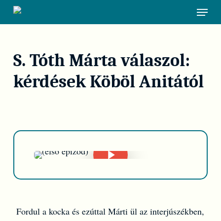
Skip
Menu
to
main
content
S. Tóth Márta válaszol:
kérdések Köböl Anitától
Play Video
Play Video
Fordul a kocka és ezúttal Márti ül az interjúszékben,