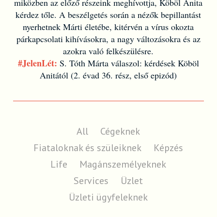
miközben az előző részeink meghívottja, Köböl Anita
kérdez tőle. A beszélgetés során a nézők bepillantást
nyerhetnek Márti életébe, kitérvén a vírus okozta
párkapcsolati kihívásokra, a nagy változásokra és az
azokra való felkészülésre.
#JelenLét:
S. Tóth Márta válaszol: kérdések Köböl
Anitától (2. évad 36. rész, első epizód)
All
Cégeknek
Fiataloknak és szüleiknek
Képzés
Life
Magánszemélyeknek
Services
Üzlet
Üzleti ügyfeleknek