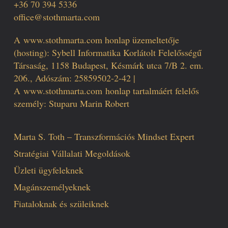
+36 70 394 5336
office@stothmarta.com
A
www.stothmarta.com
honlap üzemeltetője
(hosting): Sybell Informatika Korlátolt Felelősségű
Társaság, 1158 Budapest, Késmárk utca 7/B 2. em.
206., Adószám: 25859502-2-42 |
A
www.stothmarta.com
honlap tartalmáért felelős
személy: Stuparu Marin Robert
Marta S. Toth – Transzformációs Mindset Expert
Stratégiai Vállalati Megoldások
Üzleti ügyfeleknek
Magánszemélyeknek
Fiataloknak és szüleiknek