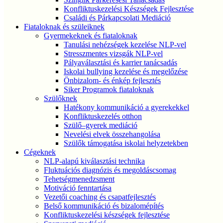
Konfliktuskezelési Készségek Fejlesztése
Családi és Párkapcsolati Mediáció
Fiataloknak és szüleiknek
Gyermekeknek és fiataloknak
Tanulási nehézségek kezelése NLP-vel
Stresszmentes vizsgák NLP-vel
Pályaválasztási és karrier tanácsadás
Iskolai bullying kezelése és megelőzése
Önbizalom- és énkép fejlesztés
Siker Programok fiataloknak
Szülőknek
Hatékony kommunikáció a gyerekekkel
Konfliktuskezelés otthon
Szülő–gyerek mediáció
Nevelési elvek összehangolása
Szülők támogatása iskolai helyzetekben
Cégeknek
NLP-alapú kiválasztási technika
Fluktuációs diagnózis és megoldáscsomag
Tehetségmenedzsment
Motiváció fenntartása
Vezetői coaching és csapatfejlesztés
Belső kommunikáció és bizalomépítés
Konfliktuskezelési készségek fejlesztése