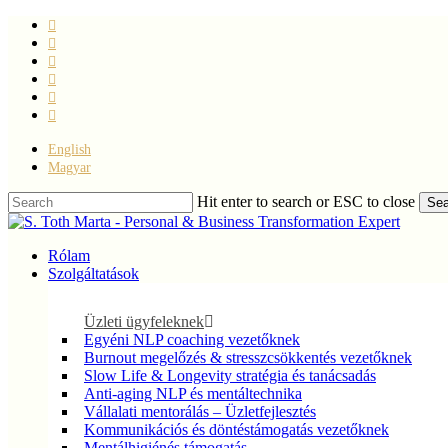
Skip
facebook
to
linkedin
main
youtube
content
instagram
phone
email
English
Magyar
Hit enter to search or ESC to close
Sea
Close
Search
Menu
Rólam
Szolgáltatások
Üzleti ügyfeleknek
Egyéni NLP coaching vezetőknek
Burnout megelőzés & stresszcsökkentés vezetőknek
Slow Life & Longevity stratégia és tanácsadás
Anti-aging NLP és mentáltechnika
Vállalati mentorálás – Üzletfejlesztés
Kommunikációs és döntéstámogatás vezetőknek
Mentálhigiénés támogatás