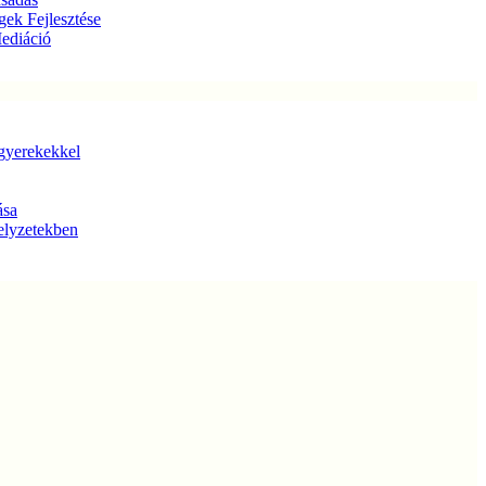
gek Fejlesztése
Mediáció
gyerekekkel
ása
elyzetekben