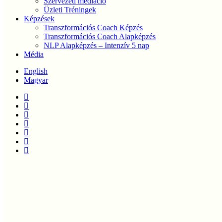
Szervezeti mediáció
Üzleti Tréningek
Képzések
Transzformációs Coach Képzés
Transzformációs Coach Alapképzés
NLP Alapképzés – Intenzív 5 nap
Média
English
Magyar
twitter
facebook
linkedin
youtube
instagram
phone
email