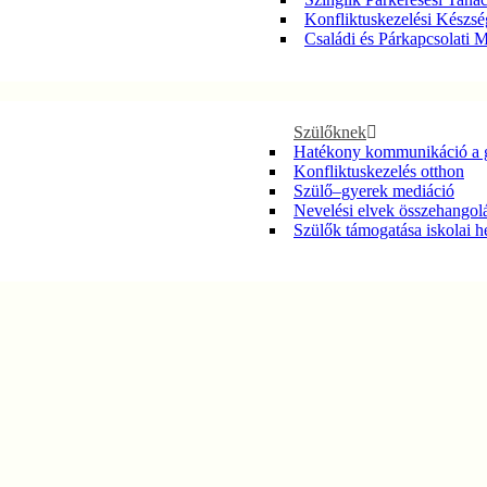
Konfliktuskezelési Készsé
Családi és Párkapcsolati 
Szülőknek
Hatékony kommunikáció a 
Konfliktuskezelés otthon
Szülő–gyerek mediáció
Nevelési elvek összehangol
Szülők támogatása iskolai h