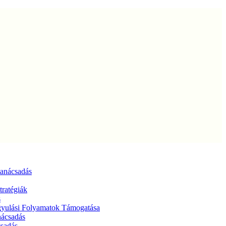
tanácsadás
tratégiák
s
ógyulási Folyamatok Támogatása
nácsadás
csadás