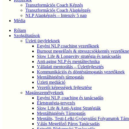
Transzformációs Coach Képzés
Transzformációs Coach Alapképzés
NLP Alapképzés – Intenzív 5 nap
Média
Rólam
Szolgáltatások
Üzleti ügyfeleknek
Egyéni NLP coaching vezetőknek
Burnout megelőzés & stresszcsökkentés vezetőkn
Slow Life & Longevity stratégia és tanácsadás
Anti-aging NLP és mentáltechnika
Vállalati mentorálás – Üzletfejlesztés
Kommunikációs és döntéstámogatás vezetőknek
Mentálhigiénés támogatás
Üzleti mediáció
Vezetői képességek fejlesztése
Magánszemélyeknek
Egyéni NLP, coaching és tanácsadás
Életstratégia-tervezés
Slow Life & Anti-Aging Stratégiák
Mentálhigiénés Támogatás
Mentális, Testi-Lelki Gyógyulási Folyamatok Tám
Válás Megelőző Páros Tanácsadás
Szinglik Párkeresési Tanácsadás