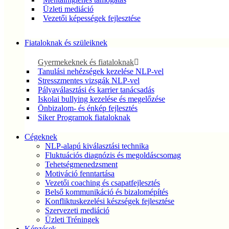
Üzleti mediáció
Vezetői képességek fejlesztése
Fiataloknak és szüleiknek
Gyermekeknek és fiataloknak
Tanulási nehézségek kezelése NLP-vel
Stresszmentes vizsgák NLP-vel
Pályaválasztási és karrier tanácsadás
Iskolai bullying kezelése és megelőzése
Önbizalom- és énkép fejlesztés
Siker Programok fiataloknak
Cégeknek
NLP-alapú kiválasztási technika
Fluktuációs diagnózis és megoldáscsomag
Tehetségmenedzsment
Motiváció fenntartása
Vezetői coaching és csapatfejlesztés
Belső kommunikáció és bizalomépítés
Konfliktuskezelési készségek fejlesztése
Szervezeti mediáció
Üzleti Tréningek
Képzések