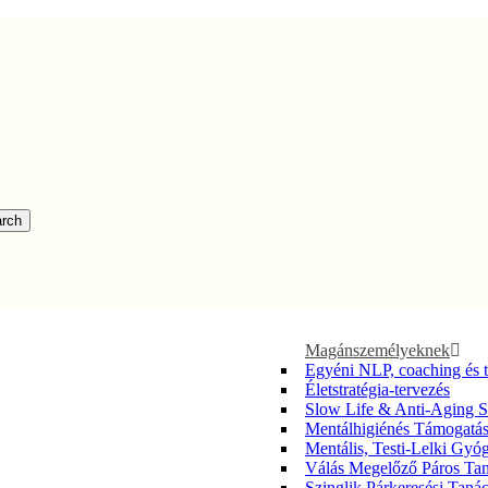
rch
Magánszemélyeknek
Egyéni NLP, coaching és 
Életstratégia-tervezés
Slow Life & Anti-Aging S
Mentálhigiénés Támogatá
Mentális, Testi-Lelki Gy
Válás Megelőző Páros Ta
Szinglik Párkeresési Taná