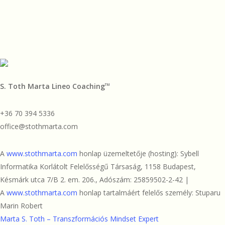
egyensúlyban
admin
2021.03.12
is
legyen
több
fény”
S. Toth Marta Lineo Coaching
TM
+36 70 394 5336
office@stothmarta.com
A
www.stothmarta.com
honlap üzemeltetője (hosting): Sybell
Informatika Korlátolt Felelősségű Társaság, 1158 Budapest,
Késmárk utca 7/B 2. em. 206., Adószám: 25859502-2-42 |
A
www.stothmarta.com
honlap tartalmáért felelős személy: Stuparu
Marin Robert
Marta S. Toth – Transzformációs Mindset Expert