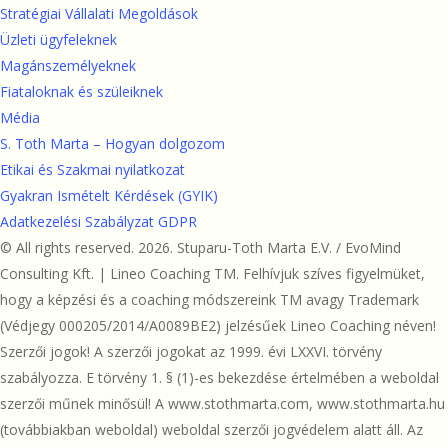
Stratégiai Vállalati Megoldások
Üzleti ügyfeleknek
Magánszemélyeknek
Fiataloknak és szüleiknek
Média
S. Toth Marta – Hogyan dolgozom
Etikai és Szakmai nyilatkozat
Gyakran Ismételt Kérdések (GYIK)
Adatkezelési Szabályzat GDPR
© All rights reserved. 2026. Stuparu-Toth Marta E.V. / EvoMind
Consulting Kft. | Lineo Coaching TM. Felhívjuk szíves figyelmüket,
hogy a képzési és a coaching módszereink TM avagy Trademark
(Védjegy 000205/2014/A0089BE2) jelzésűek Lineo Coaching néven!
Szerzői jogok! A szerzői jogokat az 1999. évi LXXVI. törvény
szabályozza. E törvény 1. § (1)-es bekezdése értelmében a weboldal
szerzői műnek minősül! A www.stothmarta.com, www.stothmarta.hu
(továbbiakban weboldal) weboldal szerzői jogvédelem alatt áll. Az