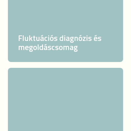
Fluktuációs diagnózis és
megoldáscsomag
Motiváció
fenntartása