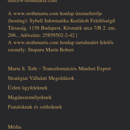
office@stothmarta.com
A
www.stothmarta.com
honlap üzemeltetője
(hosting): Sybell Informatika Korlátolt Felelősségű
Társaság, 1158 Budapest, Késmárk utca 7/B 2. em.
206., Adószám: 25859502-2-42 |
A
www.stothmarta.com
honlap tartalmáért felelős
személy: Stuparu Marin Robert
Marta S. Toth – Transzformációs Mindset Expert
Stratégiai Vállalati Megoldások
Üzleti ügyfeleknek
Magánszemélyeknek
Fiataloknak és szüleiknek
Média