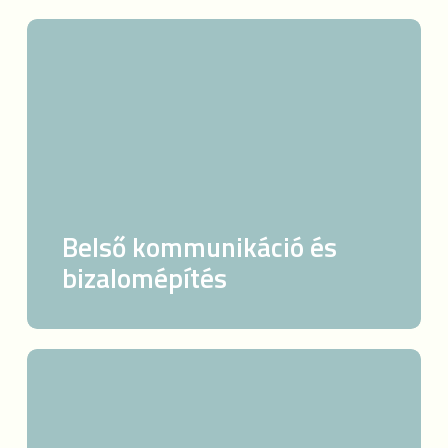
Belső
kommunikáció
és
bizalomépítés
Belső kommunikáció és
bizalomépítés
Fluktuációs
diagnózis
és
megoldáscsomag