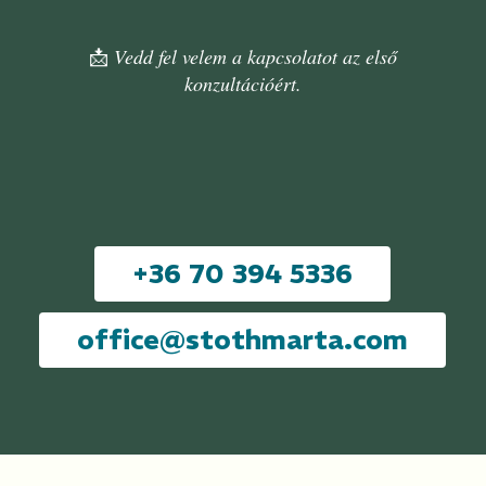
📩
Vedd fel velem a kapcsolatot az első
konzultációért.
+
3
6
7
0
3
9
4
5
3
3
6
o
f
f
i
c
e
@
s
t
o
t
h
m
a
r
t
a
.
c
o
m