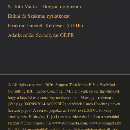
S. Toth Marta – Hogyan dolgozom
Etikai és Szakmai nyilatkozat
Gyakran Ismételt Kérdések (GYIK)
Adatkezelési Szabályzat GDPR
© All rights reserved. 2026. Stuparu-Toth Marta E.V. / EvoMind
Consulting Kft. | Lineo Coaching TM. Felhívjuk szíves figyelmüket,
hogy a képzési és a coaching módszereink TM avagy Trademark
(Védjegy 000205/2014/A0089BE2) jelzésűek Lineo Coaching néven!
Szerzői jogok! A szerzői jogokat az 1999. évi LXXVI. törvény
szabályozza. E törvény 1. § (1)-es bekezdése értelmében a weboldal
szerzői műnek minősül! A www.stothmarta.com, www.stothmarta.hu
(továbbiakban weboldal) weboldal szerzői jogvédelem alatt áll. Az