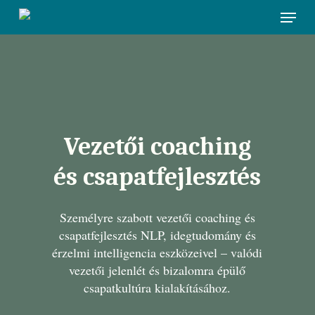
Skip
Menu
to
main
content
Vezetői coaching
és csapatfejlesztés
Személyre szabott vezetői coaching és
csapatfejlesztés NLP, idegtudomány és
érzelmi intelligencia eszközeivel – valódi
vezetői jelenlét és bizalomra épülő
csapatkultúra kialakításához.