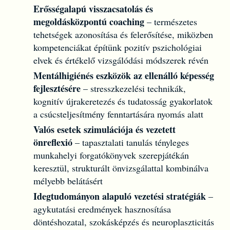
Erősségalapú visszacsatolás és
megoldásközpontú coaching
– természetes
tehetségek azonosítása és felerősítése, miközben
kompetenciákat építünk pozitív pszichológiai
elvek és értékelő vizsgálódási módszerek révén
Mentálhigiénés eszközök az ellenálló képesség
fejlesztésére
– stresszkezelési technikák,
kognitív újrakeretezés és tudatosság gyakorlatok
a csúcsteljesítmény fenntartására nyomás alatt
Valós esetek szimulációja és vezetett
önreflexió
– tapasztalati tanulás tényleges
munkahelyi forgatókönyvek szerepjátékán
keresztül, strukturált önvizsgálattal kombinálva
mélyebb belátásért
Idegtudományon alapuló vezetési stratégiák
–
agykutatási eredmények hasznosítása
döntéshozatal, szokásképzés és neuroplaszticitás