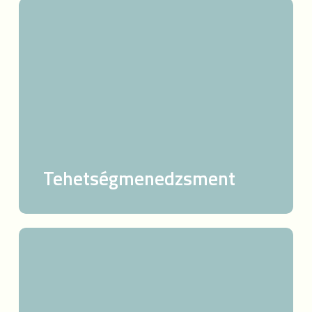
Tehetségmenedzsment
Tehetségmenedzsment
NLP-
alapú
kiválasztási
technika