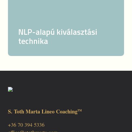
NLP-alapú kiválasztási
technika
S. Toth Marta Lineo Coaching
TM
+36 70 394 5336