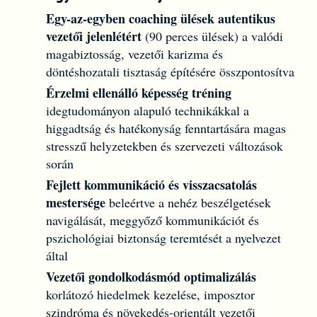
Egy-az-egyben coaching ülések autentikus
vezetői jelenlétért
(90 perces ülések) a valódi
magabiztosság, vezetői karizma és
döntéshozatali tisztaság építésére összpontosítva
Érzelmi ellenálló képesség tréning
idegtudományon alapuló technikákkal a
higgadtság és hatékonyság fenntartására magas
stresszű helyzetekben és szervezeti változások
során
Fejlett kommunikáció és visszacsatolás
mestersége
beleértve a nehéz beszélgetések
navigálását, meggyőző kommunikációt és
pszichológiai biztonság teremtését a nyelvezet
által
Vezetői gondolkodásmód optimalizálás
korlátozó hiedelmek kezelése, imposztor
szindróma és növekedés-orientált vezetői