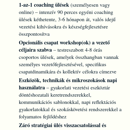
1-az-1 coaching ülések
(személyesen vagy
online) – intenzív 90 perces egyéni coaching
ülések kéthetente, 3-6 hónapon át, valós idejű
vezetési kihívásokra és készségfejlesztésre
összpontosítva
Opcionális csapat workshop(ok) a vezető
céljaira szabva
– testreszabott 4-8 órás
csoportos ülések, amelyek összhangban vannak
személyes vezetőfejlesztésével, specifikus
csapatdinamikára és kollektív célokra címezve
Eszközök, technikák és mikroszokások napi
használatra
– gyakorlati vezetési eszköztár
döntéshozatali keretrendszerekkel,
kommunikációs sablonokkal, napi reflektációs
gyakorlatokkal és szokáskövetési rendszerekkel a
folyamatos fejlődéshez
Záró stratégiai ülés visszacsatolással és