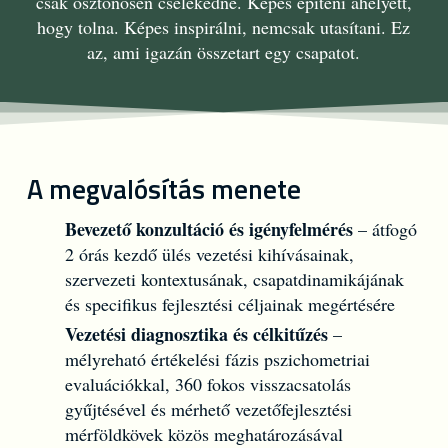
csak ösztönösen cselekedne. Képes építeni ahelyett,
hogy tolna. Képes inspirálni, nemcsak utasítani. Ez
az, ami igazán összetart egy csapatot.
A megvalósítás menete
Bevezető konzultáció és igényfelmérés
– átfogó
2 órás kezdő ülés vezetési kihívásainak,
szervezeti kontextusának, csapatdinamikájának
és specifikus fejlesztési céljainak megértésére
Vezetési diagnosztika és célkitűzés
–
mélyreható értékelési fázis pszichometriai
evaluációkkal, 360 fokos visszacsatolás
gyűjtésével és mérhető vezetőfejlesztési
mérföldkövek közös meghatározásával