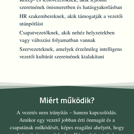
szeretnének önismeretben és hatásgyakorlásban
HR szakembereknek, akik támogatják a vezetői
utánpótlást
Csapatvezetőknek, akik nehéz helyzetekben
vagy változási folyamatban vannak
Szervezeteknek, amelyek érzelmileg intelligens
vezetői kultúrát szeretnének kialakítani
Miért működik?
A vezetés nem irányítás – hanem kapcsolódás.
Amikor egy vezető jobban érti önmagát és a
csapatának működését, képes reagálni ahelyett, hogy