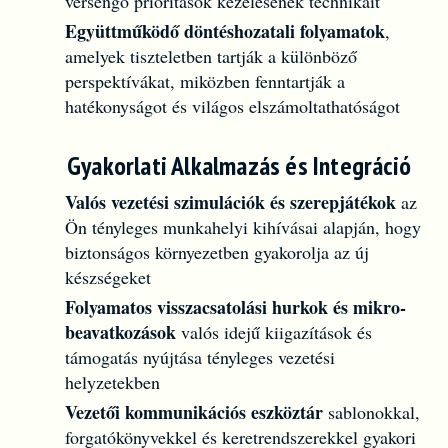
versengő prioritások kezelésének technikáit
Együttműködő döntéshozatali folyamatok
,
amelyek tiszteletben tartják a különböző
perspektívákat, miközben fenntartják a
hatékonyságot és világos elszámoltathatóságot
Gyakorlati Alkalmazás és Integráció
Valós vezetési szimulációk és szerepjátékok
az
Ön tényleges munkahelyi kihívásai alapján, hogy
biztonságos környezetben gyakorolja az új
készségeket
Folyamatos visszacsatolási hurkok és mikro-
beavatkozások
valós idejű kiigazítások és
támogatás nyújtása tényleges vezetési
helyzetekben
Vezetői kommunikációs eszköztár
sablonokkal,
forgatókönyvekkel és keretrendszerekkel gyakori