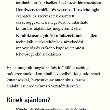
területén tartós viselkedésváltozás létrehozására
Rendszerszemlélet és szervezeti pszichológia
–
csapatok és szervezetek összetett
összefüggéseinek megértése fenntartható
kulturális átalakulás megteremtésére
Konfliktusmegoldási módszertanok
– fejlett
technikák a nézeteltérések növekedési,
innovációs és erősebb kapcsolatépítési
lehetőségekké alakítására
Ez az integrált megközelítés időtálló coaching
módszertanokat kombinál élvonalbeli idegtudományi
kutatásokkal, biztosítva az autentikus, tartós
átalakulást eredményező vezetőfejlesztést.
Kinek ajánlom?
Közép- és felsővezetőknek, akik fejlődni