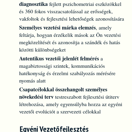
diagnosztika
fejlett pszichometriai eszközökkel
és 360 fokos visszacsatolással az erősségek,
vakfoltok és fejlesztési lehetőségek azonosítására
Személyes vezetési márka elemzés
, amely
feltárja, hogyan érzékelik mások az Ön vezetési
megközelítését és azonosítja a szándék és hatás
közötti különbségeket
Autentikus vezetői jelenlét felmérés
a
magabiztossági szintek, kommunikációs
hatékonyság és érzelmi szabályozás mérésére
nyomás alatt
Csapatcélokkal összehangolt személyes
növekedési terv
testreszabott fejlesztési útiterv
létrehozása, amely egyensúlyba hozza az egyéni
vezetői evolúciót a szervezeti célokkal
Egyéni Vezetőfejlesztés