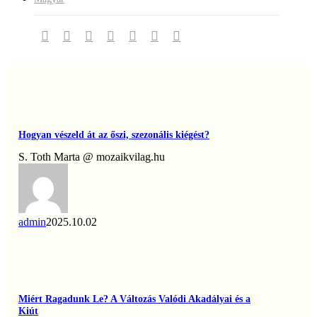
Útmutató
a
határhúzáshoz
twitter
facebook
linkedin
youtube
instagram
phone
email
admin
2025.12.30
Hogyan
vészeld
át
Hogyan vészeld át az őszi, szezonális kiégést?
az
őszi,
S. Toth Marta @ mozaikvilag.hu
szezonális
kiégést?
admin
2025.10.02
Miért
Ragadunk
Le?
Miért Ragadunk Le? A Változás Valódi Akadályai és a
A
Kiút
Változás