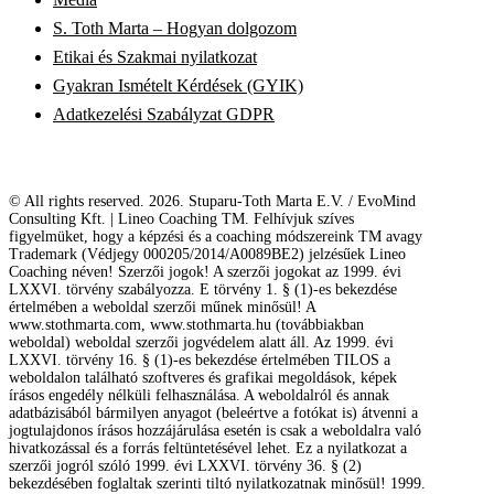
S. Toth Marta – Hogyan dolgozom
Etikai és Szakmai nyilatkozat
Gyakran Ismételt Kérdések (GYIK)
Adatkezelési Szabályzat GDPR
© All rights reserved. 2026. Stuparu-Toth Marta E.V. / EvoMind
Consulting Kft. | Lineo Coaching TM. Felhívjuk szíves
figyelmüket, hogy a képzési és a coaching módszereink TM avagy
Trademark (Védjegy 000205/2014/A0089BE2) jelzésűek Lineo
Coaching néven! Szerzői jogok! A szerzői jogokat az 1999. évi
LXXVI. törvény szabályozza. E törvény 1. § (1)-es bekezdése
értelmében a weboldal szerzői műnek minősül! A
www.stothmarta.com, www.stothmarta.hu (továbbiakban
weboldal) weboldal szerzői jogvédelem alatt áll. Az 1999. évi
LXXVI. törvény 16. § (1)-es bekezdése értelmében TILOS a
weboldalon található szoftveres és grafikai megoldások, képek
írásos engedély nélküli felhasználása. A weboldalról és annak
adatbázisából bármilyen anyagot (beleértve a fotókat is) átvenni a
jogtulajdonos írásos hozzájárulása esetén is csak a weboldalra való
hivatkozással és a forrás feltüntetésével lehet. Ez a nyilatkozat a
szerzői jogról szóló 1999. évi LXXVI. törvény 36. § (2)
bekezdésében foglaltak szerinti tiltó nyilatkozatnak minősül! 1999.