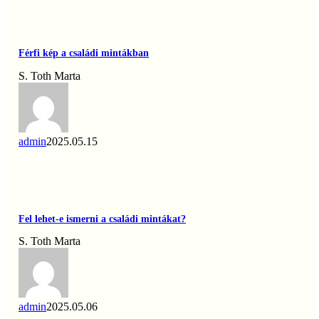
Férfi
kép
a
Férfi kép a családi mintákban
családi
mintákban
S. Toth Marta
admin
2025.05.15
Fel
lehet-
e
Fel lehet-e ismerni a családi mintákat?
ismerni
a
S. Toth Marta
családi
mintákat?
admin
2025.05.06