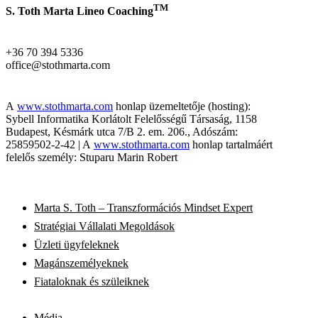
TM
S. Toth Marta Lineo Coaching
+36 70 394 5336
office@stothmarta.com
A
www.stothmarta.com
honlap üzemeltetője (hosting):
Sybell Informatika Korlátolt Felelősségű Társaság, 1158
Budapest, Késmárk utca 7/B 2. em. 206., Adószám:
25859502-2-42 | A
www.stothmarta.com
honlap tartalmáért
felelős személy: Stuparu Marin Robert
Marta S. Toth – Transzformációs Mindset Expert
Stratégiai Vállalati Megoldások
Üzleti ügyfeleknek
Magánszemélyeknek
Fiataloknak és szüleiknek
Média