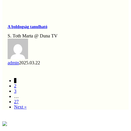
A
boldogság
tanulható
A boldogság tanulható
S. Toth Marta @ Duna TV
admin
2025.03.22
1
2
3
…
27
Next »