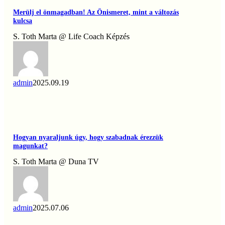
önmagadban!
Merülj el önmagadban! Az Önismeret, mint a változás
Az
kulcsa
Önismeret,
mint
S. Toth Marta @ Life Coach Képzés
a
változás
kulcsa
admin
2025.09.19
Hogyan
nyaraljunk
úgy,
Hogyan nyaraljunk úgy, hogy szabadnak érezzük
hogy
magunkat?
szabadnak
érezzük
S. Toth Marta @ Duna TV
magunkat?
admin
2025.07.06