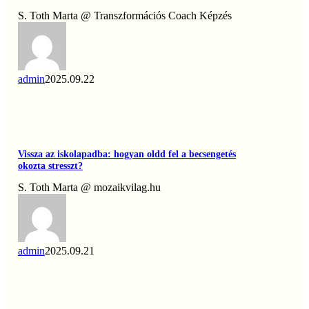
Valódi
S. Toth Marta @ Transzformációs Coach Képzés
Akadályai
és
a
Kiút
admin
2025.09.22
Vissza
az
iskolapadba:
Vissza az iskolapadba: hogyan oldd fel a becsengetés
hogyan
okozta stresszt?
oldd
fel
S. Toth Marta @ mozaikvilag.hu
a
becsengetés
okozta
stresszt?
admin
2025.09.21
Merülj
el