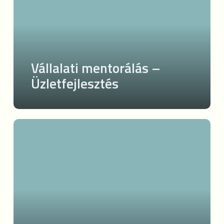
Vállalati mentorálás –
Üzletfejlesztés
Slow
Life
&
Longevity
stratégia
és
tanácsadás