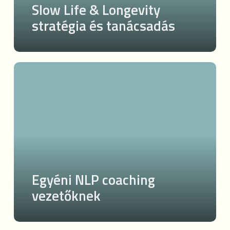
Slow Life & Longevity
stratégia és tanácsadás
Egyéni
NLP
coaching
vezetőknek
Egyéni NLP coaching
vezetőknek