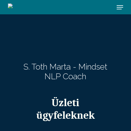
Skip
Menu
to
main
content
S. Toth Marta - Mindset
NLP Coach
Üzleti
ügyfeleknek