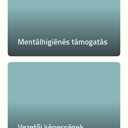
Mentálhigiénés támogatás
Vezetői
képességek
fejlesztése
Vezetői képességek