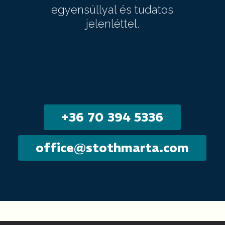
egyensúllyal és tudatos
jelenléttel.
+
3
6
7
0
3
9
4
5
3
3
6
o
f
f
i
c
e
@
s
t
o
t
h
m
a
r
t
a
.
c
o
m