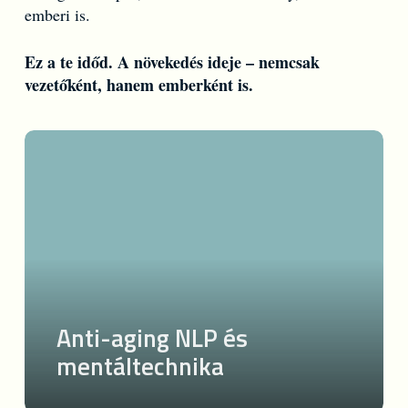
emberi is.
Ez a te időd. A növekedés ideje – nemcsak
vezetőként, hanem emberként is.
Anti-
aging
NLP
és
mentáltechnika
Anti-aging NLP és
mentáltechnika