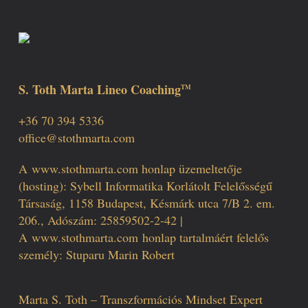
S. Toth Marta Lineo Coaching
TM
+36 70 394 5336
office@stothmarta.com
A
www.stothmarta.com
honlap üzemeltetője
(hosting): Sybell Informatika Korlátolt Felelősségű
Társaság, 1158 Budapest, Késmárk utca 7/B 2. em.
206., Adószám: 25859502-2-42 |
A
www.stothmarta.com
honlap tartalmáért felelős
személy: Stuparu Marin Robert
Marta S. Toth – Transzformációs Mindset Expert