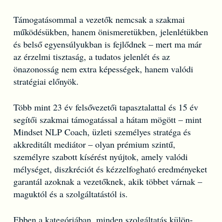
Támogatásommal a vezetők nemcsak a szakmai
működésükben, hanem önismeretükben, jelenlétükben
és belső egyensúlyukban is fejlődnek – mert ma már
az érzelmi tisztaság, a tudatos jelenlét és az
önazonosság nem extra képességek, hanem valódi
stratégiai előnyök.
Több mint 23 év felsővezetői tapasztalattal és 15 év
segítői szakmai támogatással a hátam mögött – mint
Mindset NLP Coach, üzleti személyes stratéga és
akkreditált mediátor – olyan prémium szintű,
személyre szabott kísérést nyújtok, amely valódi
mélységet, diszkréciót és kézzelfogható eredményeket
garantál azoknak a vezetőknek, akik többet várnak –
maguktól és a szolgáltatástól is.
Ebben a kategóriában, minden szolgáltatás külön-