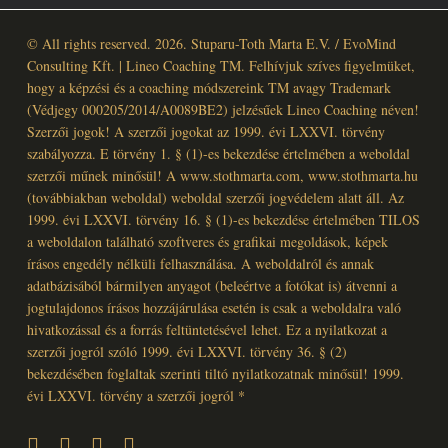
© All rights reserved. 2026. Stuparu-Toth Marta E.V. / EvoMind
Consulting Kft. | Lineo Coaching TM. Felhívjuk szíves figyelmüket,
hogy a képzési és a coaching módszereink TM avagy Trademark
(Védjegy 000205/2014/A0089BE2) jelzésűek Lineo Coaching néven!
Szerzői jogok! A szerzői jogokat az 1999. évi LXXVI. törvény
szabályozza. E törvény 1. § (1)-es bekezdése értelmében a weboldal
szerzői műnek minősül! A www.stothmarta.com, www.stothmarta.hu
(továbbiakban weboldal) weboldal szerzői jogvédelem alatt áll. Az
1999. évi LXXVI. törvény 16. § (1)-es bekezdése értelmében TILOS
a weboldalon található szoftveres és grafikai megoldások, képek
írásos engedély nélküli felhasználása. A weboldalról és annak
adatbázisából bármilyen anyagot (beleértve a fotókat is) átvenni a
jogtulajdonos írásos hozzájárulása esetén is csak a weboldalra való
hivatkozással és a forrás feltüntetésével lehet. Ez a nyilatkozat a
szerzői jogról szóló 1999. évi LXXVI. törvény 36. § (2)
bekezdésében foglaltak szerinti tiltó nyilatkozatnak minősül! 1999.
évi LXXVI. törvény a szerzői jogról *
facebook
linkedin
youtube
instagram