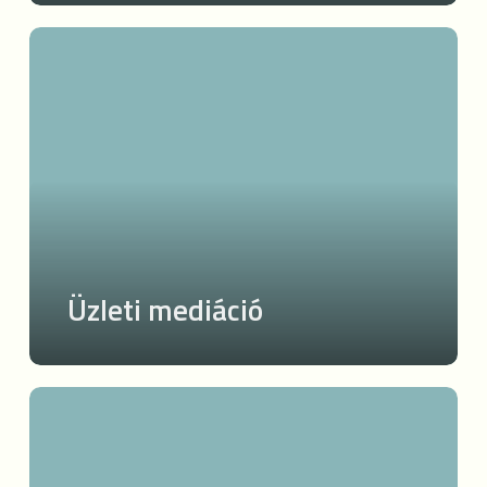
Üzleti
mediáció
Üzleti mediáció
Vállalati
mentorálás
–
Üzletfejlesztés