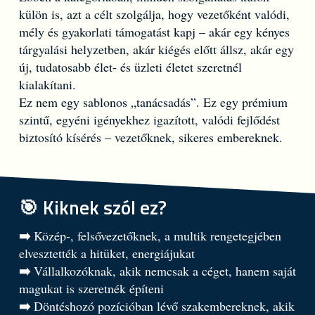
külön is, azt a célt szolgálja, hogy vezetőként valódi,
mély és gyakorlati támogatást kapj – akár egy kényes
tárgyalási helyzetben, akár kiégés előtt állsz, akár egy
új, tudatosabb élet- és üzleti életet szeretnél
kialakítani.
Ez nem egy sablonos „tanácsadás”. Ez egy prémium
szintű, egyéni igényekhez igazított, valódi fejlődést
biztosító kísérés – vezetőknek, sikeres embereknek.
Kiknek szól ez?
🎯
➡️
Közép-, felsővezetőknek, a multik rengetegjében
elvesztették a hitüket, energiájukat
➡️
Vállalkozóknak, akik nemcsak a céget, hanem saját
magukat is szeretnék építeni
➡️
Döntéshozó pozícióban lévő szakembereknek, akik