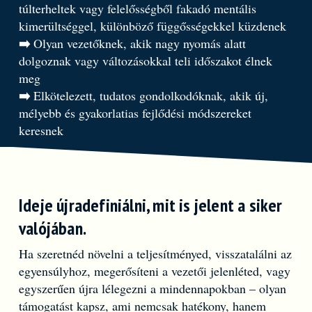
túlterheltek vagy felelősségből fakadó mentális
kimerültséggel, különböző függősségekkel küzdenek
➡️
Olyan vezetőknek, akik nagy nyomás alatt
dolgoznak vagy változásokkal teli időszakot élnek
meg
➡️
Elkötelezett, tudatos gondolkodóknak, akik új,
mélyebb és gyakorlatias fejlődési módszereket
keresnek
Ideje újradefiniálni, mit is jelent a siker
valójában.
Ha szeretnéd növelni a teljesítményed, visszatalálni az
egyensúlyhoz, megerősíteni a vezetői jelenléted, vagy
egyszerűen újra lélegezni a mindennapokban – olyan
támogatást kapsz, ami nemcsak hatékony, hanem