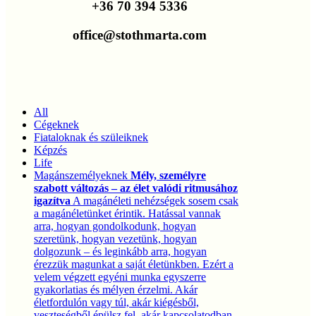
+36 70 394 5336
office@stothmarta.com
All
Cégeknek
Fiataloknak és szüleiknek
Képzés
Life
Magánszemélyeknek
Mély, személyre
szabott változás – az élet valódi ritmusához
igazítva
A magánéleti nehézségek sosem csak
a magánéletünket érintik. Hatással vannak
arra, hogyan gondolkodunk, hogyan
szeretünk, hogyan vezetünk, hogyan
dolgozunk – és leginkább arra, hogyan
érezzük magunkat a saját életünkben. Ezért a
velem végzett egyéni munka egyszerre
gyakorlatias és mélyen érzelmi. Akár
életfordulón vagy túl, akár kiégésből,
veszteségből épülsz fel, akár kapcsolatodban