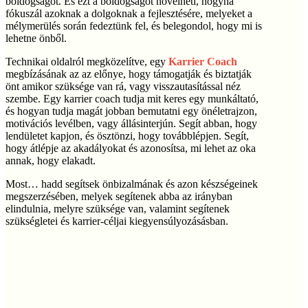
boldogságot. És ezt a boldogságot növelheti, hogyha
fókuszál azoknak a dolgoknak a fejlesztésére, melyeket a
mélymerülés során fedeztünk fel, és belegondol, hogy mi is
lehetne önből.
Technikai oldalról megközelítve, egy
Karrier Coach
megbízásának az az előnye, hogy támogatják és biztatják
önt amikor szüksége van rá, vagy visszautasítással néz
szembe. Egy karrier coach tudja mit keres egy munkáltató,
és hogyan tudja magát jobban bemutatni egy önéletrajzon,
motivációs levélben, vagy állásinterjún. Segít abban, hogy
lendületet kapjon, és ösztönzi, hogy továbblépjen. Segít,
hogy átlépje az akadályokat és azonosítsa, mi lehet az oka
annak, hogy elakadt.
Most… hadd segítsek önbizalmának és azon készségeinek
megszerzésében, melyek segítenek abba az irányban
elindulnia, melyre szüksége van, valamint segítenek
szükségletei és karrier-céljai kiegyensúlyozásásban.