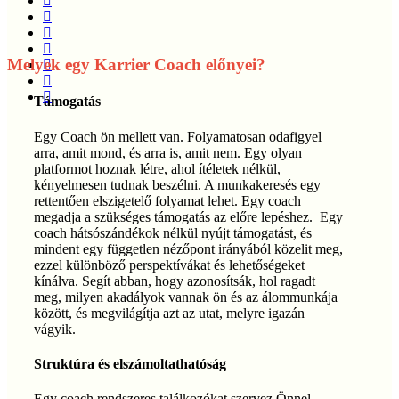
facebook
linkedin
youtube
Melyek egy Karrier Coach előnyei?
instagram
phone
email
Támogatás
Egy Coach ön mellett van. Folyamatosan odafigyel
arra, amit mond, és arra is, amit nem. Egy olyan
platformot hoznak létre, ahol ítéletek nélkül,
kényelmesen tudnak beszélni. A munkakeresés egy
rettentően elszigetelő folyamat lehet. Egy coach
megadja a szükséges támogatás az előre lepéshez. Egy
coach hátsószándékok nélkül nyújt támogatást, és
mindent egy független nézőpont irányából közelit meg,
ezzel különböző perspektívákat és lehetőségeket
kínálva. Segít abban, hogy azonosítsák, hol ragadt
meg, milyen akadályok vannak ön és az álommunkája
között, és megvilágítja azt az utat, melyre igazán
vágyik.
Struktúra és elszámoltathatóság
Egy coach rendszeres találkozókat szervez Önnel