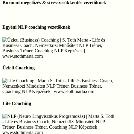
megelőzés
Burnout megelőzés & stresszcsökkentés vezetőknek
tanácsadás
&
stresszcsökkentés
vezetőknek
Egyéni
NLP
Egyéni NLP coaching vezetőknek
coaching
vezetőknek
Üzleti
Coaching
Üzleti Coaching
Life
Coaching
Life Coaching