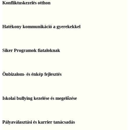
otthon
Konfliktuskezelés otthon
Hatékony
kommunikáció
Hatékony kommunikáció a gyerekekkel
a
gyerekekkel
Siker
Programok
Siker Programok fiataloknak
fiataloknak
Önbizalom-
és
Önbizalom- és énkép fejlesztés
énkép
fejlesztés
Iskolai
bullying
Iskolai bullying kezelése és megelőzése
kezelése
és
megelőzése
Pályaválasztási
és
Pályaválasztási és karrier tanácsadás
karrier