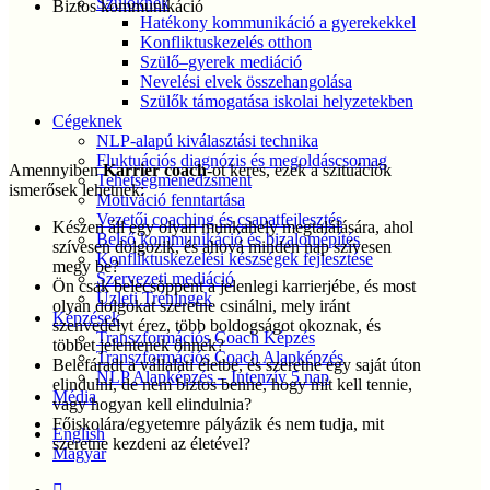
Szülőknek
Biztos kommunikáció
Hatékony kommunikáció a gyerekekkel
Konfliktuskezelés otthon
Szülő–gyerek mediáció
Nevelési elvek összehangolása
Szülők támogatása iskolai helyzetekben
Cégeknek
NLP-alapú kiválasztási technika
Fluktuációs diagnózis és megoldáscsomag
Amennyiben
Karrier coach
-ot keres, ezek a szituációk
Tehetségmenedzsment
ismerősek lehetnek:
Motiváció fenntartása
Vezetői coaching és csapatfejlesztés
Készen áll egy olyan munkahely megtalálására, ahol
Belső kommunikáció és bizalomépítés
szívesen dolgozik, és ahová minden nap szívesen
Konfliktuskezelési készségek fejlesztése
megy be?
Szervezeti mediáció
Ön csak belecsöppent a jelenlegi karrierjébe, és most
Üzleti Tréningek
olyan dolgokat szeretne csinálni, mely iránt
Képzések
szenvedélyt érez, több boldogságot okoznak, és
Transzformációs Coach Képzés
többet jelentenek önnek?
Transzformációs Coach Alapképzés
Belefáradt a vállalati életbe, és szeretne egy saját úton
NLP Alapképzés – Intenzív 5 nap
elindulni, de nem biztos benne, hogy mit kell tennie,
Média
vagy hogyan kell elindulnia?
Főiskolára/egyetemre pályázik és nem tudja, mit
English
szeretne kezdeni az életével?
Magyar
twitter