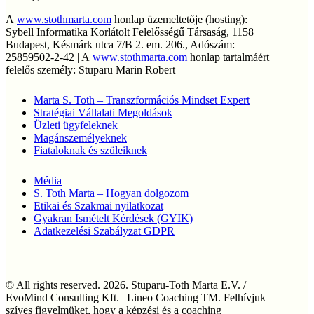
A
www.stothmarta.com
honlap üzemeltetője (hosting):
Sybell Informatika Korlátolt Felelősségű Társaság, 1158
Budapest, Késmárk utca 7/B 2. em. 206., Adószám:
25859502-2-42 | A
www.stothmarta.com
honlap tartalmáért
felelős személy: Stuparu Marin Robert
Marta S. Toth – Transzformációs Mindset Expert
Stratégiai Vállalati Megoldások
Üzleti ügyfeleknek
Magánszemélyeknek
Fiataloknak és szüleiknek
Média
S. Toth Marta – Hogyan dolgozom
Etikai és Szakmai nyilatkozat
Gyakran Ismételt Kérdések (GYIK)
Adatkezelési Szabályzat GDPR
© All rights reserved. 2026. Stuparu-Toth Marta E.V. /
EvoMind Consulting Kft. | Lineo Coaching TM. Felhívjuk
szíves figyelmüket, hogy a képzési és a coaching