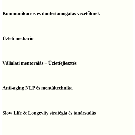
Kommunikációs
és
Kommunikációs és döntéstámogatás vezetőknek
döntéstámogatás
vezetőknek
Üzleti
mediáció
Üzleti mediáció
Vállalati
mentorálás
Vállalati mentorálás – Üzletfejlesztés
–
Üzletfejlesztés
Anti-
aging
Anti-aging NLP és mentáltechnika
NLP
és
mentáltechnika
Slow
Life
Slow Life & Longevity stratégia és tanácsadás
&
Longevity
stratégia
Burnout
és