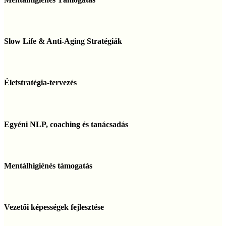
Slow
Life
Slow Life & Anti-Aging Stratégiák
&
Anti-
Aging
Életstratégia-
Stratégiák
tervezés
Életstratégia-tervezés
Egyéni
NLP,
Egyéni NLP, coaching és tanácsadás
coaching
és
tanácsadás
Mentálhigiénés
támogatás
Mentálhigiénés támogatás
Vezetői
képességek
Vezetői képességek fejlesztése
fejlesztése