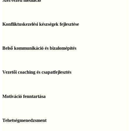
Szervezeti mediáció
Konfliktuskezelési
készségek
Konfliktuskezelési készségek fejlesztése
fejlesztése
Belső
kommunikáció
Belső kommunikáció és bizalomépítés
és
bizalomépítés
Vezetői
coaching
Vezetői coaching és csapatfejlesztés
és
csapatfejlesztés
Motiváció
fenntartása
Motiváció fenntartása
Tehetségmenedzsment
Tehetségmenedzsment