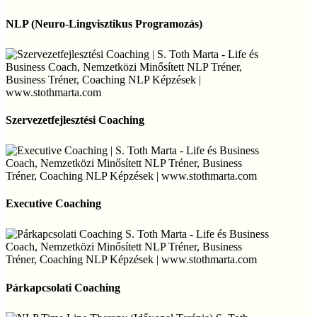
NLP
(Neuro-
NLP (Neuro-Lingvisztikus Programozás)
Lingvisztikus
Programozás)
Szervezetfejlesztési
Coaching
Szervezetfejlesztési Coaching
Executive
Coaching
Executive Coaching
Párkapcsolati
Coaching
Párkapcsolati Coaching