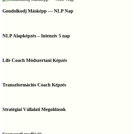
Újra
Gondolkodj
Ragyogjon
Másképp
Gondolkodj Másképp — NLP Nap
—
NLP
Nap
NLP
Alapképzés
NLP Alapképzés – Intenzív 5 nap
–
Intenzív
5
Life
nap
Coach
Life Coach Módszertani Képzés
Módszertani
Képzés
Transzformációs
Coach
Transzformációs Coach Képzés
Képzés
Stratégiai
Vállalati
Stratégiai Vállalati Megoldások
Megoldások
Szervezeti
mediáció