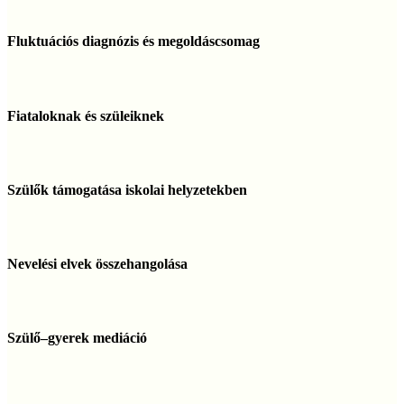
Fluktuációs
diagnózis
Fluktuációs diagnózis és megoldáscsomag
és
megoldáscsomag
Fiataloknak
és
Fiataloknak és szüleiknek
szüleiknek
Szülők
támogatása
Szülők támogatása iskolai helyzetekben
iskolai
helyzetekben
Nevelési
elvek
Nevelési elvek összehangolása
összehangolása
Szülő–
gyerek
Szülő–gyerek mediáció
mediáció
Konfliktuskezelés