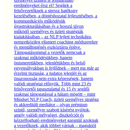
személyes szinten is fenntartható
eredményeket érsz el? Segítek a
felsővezetőknek a stressz hatékony
kezelésében, a döntéshozatal fejlesztésében, a
kommunikációs működésük
újrastrukturálásában és a hosszú távon
működő személyes és üzleti stratégiák
kialakításában – az NLP fejlett technikáira,
nemzetközileg elismert coaching módszerekre
és mentálhigiénés eszköztárra építve.
Támogatásommal a vezetők nemcsak a
szakmai működésükben, hanem
önismeretükben, jelenlétükben és belső
egyensúlyukban is fejlődnek – mert ma már az
érzelmi tisztaság, a tudatos jelenlét és az
önazonosság nem extra képességek, hanem
valódi stratégiai előnyök. Több mint 23 év
felsővezetői tapasztalattal és 15 év segítői
szakmai támogatással a hátam mögött – mint
Mindset NLP Coach, üzleti személyes stratéga
és akkreditált mediátor – olyan prémium
szintű, személyre szabott kísérést nyújtok,
amely valódi mélységet, diszkréciót és
kézzelfogható eredményeket garantál azoknak
a vezetőknek, akik többet várnak – maguktól