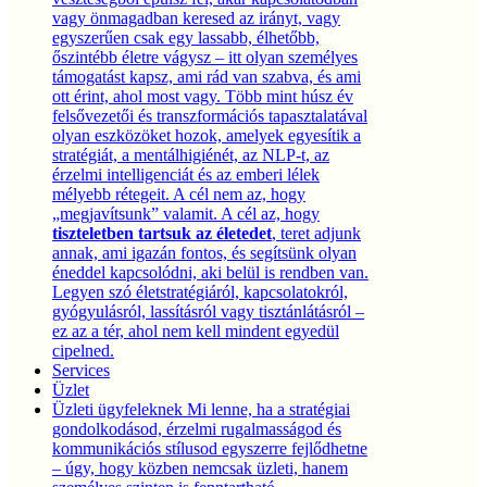
vagy önmagadban keresed az irányt, vagy
egyszerűen csak egy lassabb, élhetőbb,
őszintébb életre vágysz – itt olyan személyes
támogatást kapsz, ami rád van szabva, és ami
ott érint, ahol most vagy. Több mint húsz év
felsővezetői és transzformációs tapasztalatával
olyan eszközöket hozok, amelyek egyesítik a
stratégiát, a mentálhigiénét, az NLP-t, az
érzelmi intelligenciát és az emberi lélek
mélyebb rétegeit. A cél nem az, hogy
„megjavítsunk” valamit. A cél az, hogy
tiszteletben tartsuk az életedet
, teret adjunk
annak, ami igazán fontos, és segítsünk olyan
éneddel kapcsolódni, aki belül is rendben van.
Legyen szó életstratégiáról, kapcsolatokról,
gyógyulásról, lassításról vagy tisztánlátásról –
ez az a tér, ahol nem kell mindent egyedül
cipelned.
Services
Üzlet
Üzleti ügyfeleknek
Mi lenne, ha a stratégiai
gondolkodásod, érzelmi rugalmasságod és
kommunikációs stílusod egyszerre fejlődhetne
– úgy, hogy közben nemcsak üzleti, hanem