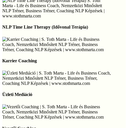
NLP
Time
NLP Time Line Therapy (Idővonal Terápia)
Line
Therapy
(Idővonal
Terápia)
Karrier
Coaching
Karrier Coaching
Üzleti
Mediáció
Üzleti Mediáció
Vezetői
Coaching