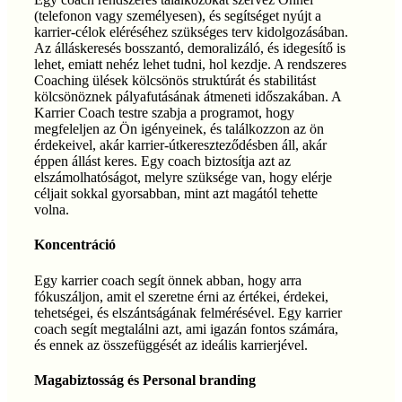
(telefonon vagy személyesen), és segítséget nyújt a
karrier-célok eléréséhez szükséges terv kidolgozásában.
Az álláskeresés bosszantó, demoralizáló, és idegesítő is
lehet, emiatt nehéz lehet tudni, hol kezdje. A rendszeres
Coaching ülések kölcsönös struktúrát és stabilitást
kölcsönöznek pályafutásának átmeneti időszakában. A
Karrier Coach testre szabja a programot, hogy
megfeleljen az Ön igényeinek, és találkozzon az ön
érdekeivel, akár karrier-útkereszteződésben áll, akár
éppen állást keres. Egy coach biztosítja azt az
elszámolhatóságot, melyre szüksége van, hogy elérje
céljait sokkal gyorsabban, mint azt magától tehette
volna.
Koncentráció
Egy karrier coach segít önnek abban, hogy arra
fókuszáljon, amit el szeretne érni az értékei, érdekei,
tehetségei, és elszántságának felmérésével. Egy karrier
coach segít megtalálni azt, ami igazán fontos számára,
és ennek az összefüggését az ideális karrierjével.
Magabiztosság és Personal branding