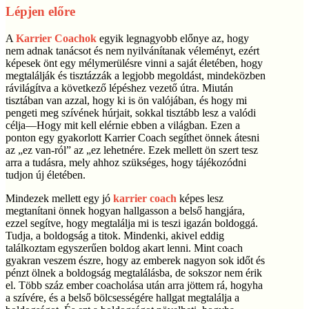
Lépjen előre
A
Karrier Coachok
egyik legnagyobb előnye az, hogy
nem adnak tanácsot és nem nyilvánítanak véleményt, ezért
képesek önt egy mélymerülésre vinni a saját életében, hogy
megtalálják és tisztázzák a legjobb megoldást, mindeközben
rávilágítva a következő lépéshez vezető útra. Miután
tisztában van azzal, hogy ki is ön valójában, és hogy mi
pengeti meg szívének húrjait, sokkal tisztább lesz a valódi
célja—Hogy mit kell elérnie ebben a világban. Ezen a
ponton egy gyakorlott Karrier Coach segíthet önnek átesni
az „ez van-ról” az „ez lehetnére. Ezek mellett ön szert tesz
arra a tudásra, mely ahhoz szükséges, hogy tájékozódni
tudjon új életében.
Mindezek mellett egy jó
karrier coach
képes lesz
megtanítani önnek hogyan hallgasson a belső hangjára,
ezzel segítve, hogy megtalálja mi is teszi igazán boldoggá.
Tudja, a boldogság a titok. Mindenki, akivel eddig
találkoztam egyszerűen boldog akart lenni. Mint coach
gyakran veszem észre, hogy az emberek nagyon sok időt és
pénzt ölnek a boldogság megtalálásba, de sokszor nem érik
el. Több száz ember coacholása után arra jöttem rá, hogyha
a szívére, és a belső bölcsességére hallgat megtalálja a