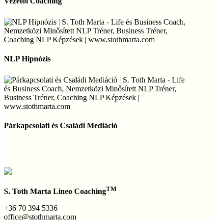
Vezetői Coaching
NLP
Hipnózis
NLP Hipnózis
Párkapcsolati
és
Párkapcsolati és Családi Mediáció
Családi
Mediáció
TM
S. Toth Marta Lineo Coaching
+36 70 394 5336
office@stothmarta.com