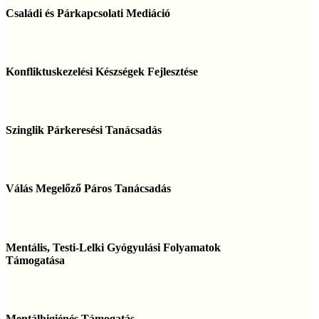
és
Családi és Párkapcsolati Mediáció
Párkapcsolati
Mediáció
Konfliktuskezelési
Készségek
Konfliktuskezelési Készségek Fejlesztése
Fejlesztése
Szinglik
Párkeresési
Szinglik Párkeresési Tanácsadás
Tanácsadás
Válás
Megelőző
Válás Megelőző Páros Tanácsadás
Páros
Tanácsadás
Mentális,
Testi-
Mentális, Testi-Lelki Gyógyulási Folyamatok
Lelki
Támogatása
Gyógyulási
Folyamatok
Támogatása
Mentálhigiénés
Támogatás
Mentálhigiénés Támogatás