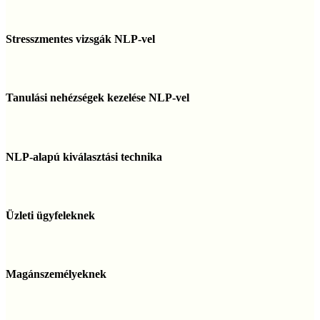
tanácsadás
Stresszmentes
vizsgák
Stresszmentes vizsgák NLP-vel
NLP-
vel
Tanulási
nehézségek
Tanulási nehézségek kezelése NLP-vel
kezelése
NLP-
vel
NLP-
alapú
NLP-alapú kiválasztási technika
kiválasztási
technika
Üzleti
ügyfeleknek
Üzleti ügyfeleknek
Magánszemélyeknek
Magánszemélyeknek
Családi