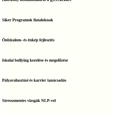
a
gyerekekkel
Siker
Programok
Siker Programok fiataloknak
fiataloknak
Önbizalom-
és
Önbizalom- és énkép fejlesztés
énkép
fejlesztés
Iskolai
bullying
Iskolai bullying kezelése és megelőzése
kezelése
és
megelőzése
Pályaválasztási
és
Pályaválasztási és karrier tanácsadás
karrier
tanácsadás
Stresszmentes
vizsgák
Stresszmentes vizsgák NLP-vel
NLP-
vel
Tanulási