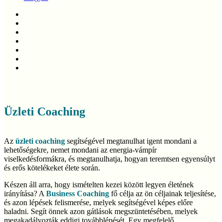
twitter
facebook
linkedin
youtube
instagram
phone
email
Üzleti Coaching
Az
üzleti coaching
segítségével megtanulhat igent mondani a
lehetőségekre, nemet mondani az energia-vámpír
viselkedésformákra, és megtanulhatja, hogyan teremtsen egyensúlyt
és erős kötelékeket élete során.
Készen áll arra, hogy ismételten kezei között legyen életének
irányítása? A
Business Coaching
fő célja az ön céljainak teljesítése,
és azon lépések felismerése, melyek segítségével képes előre
haladni. Segít önnek azon gátlások megszüntetésében, melyek
megakadályozták eddigi továbblépését. Egy megfelelő