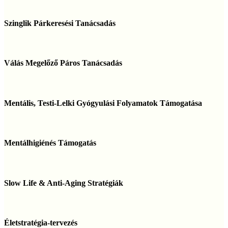
Szinglik
Párkeresési
Szinglik Párkeresési Tanácsadás
Tanácsadás
Válás
Megelőző
Válás Megelőző Páros Tanácsadás
Páros
Tanácsadás
Mentális,
Testi-
Mentális, Testi-Lelki Gyógyulási Folyamatok Támogatása
Lelki
Gyógyulási
Folyamatok
Mentálhigiénés
Támogatása
Támogatás
Mentálhigiénés Támogatás
Slow
Life
Slow Life & Anti-Aging Stratégiák
&
Anti-
Aging
Életstratégia-
Stratégiák
tervezés
Életstratégia-tervezés