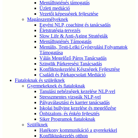
Mentálhigiénés támogatás
Üzleti mediáció
Vezetői képességek fejlesztése
Magánszemélyeknek
Egyéni NLP, coaching és tanácsadás
Életstratégia-tervezés
Slow Life & Anti-Aging Stratégiák
Mentálhigiénés Támogatás
Mentális, Testi-Lelki Gyógyulási Folyamatok
Támogatása
Válás Megelőző Páros Tanácsadás
Szinglik Párkeresési Tanácsadás
Konfliktuskezelési Készségek Fejlesztése
Családi és Párkapcsolati Mediáció
Fiataloknak és szüleiknek
Gyermekeknek és fiataloknak
Tanulási nehézségek kezelése NLP-vel
Stresszmentes vizsgák NLP-vel
Pályaválasztási és karrier tanácsadás
Iskolai bullying kezelése és megelőzése
Önbizalom- és énkép fejlesztés
Siker Programok fiataloknak
Szülőknek
Hatékony kommunikáció a gyerekekkel
Konfliktuskezelés otthon