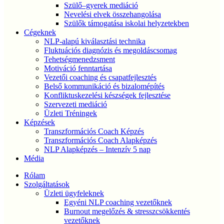
Szülő–gyerek mediáció
Nevelési elvek összehangolása
Szülők támogatása iskolai helyzetekben
Cégeknek
NLP-alapú kiválasztási technika
Fluktuációs diagnózis és megoldáscsomag
Tehetségmenedzsment
Motiváció fenntartása
Vezetői coaching és csapatfejlesztés
Belső kommunikáció és bizalomépítés
Konfliktuskezelési készségek fejlesztése
Szervezeti mediáció
Üzleti Tréningek
Képzések
Transzformációs Coach Képzés
Transzformációs Coach Alapképzés
NLP Alapképzés – Intenzív 5 nap
Média
Rólam
Szolgáltatások
Üzleti ügyfeleknek
Egyéni NLP coaching vezetőknek
Burnout megelőzés & stresszcsökkentés
vezetőknek