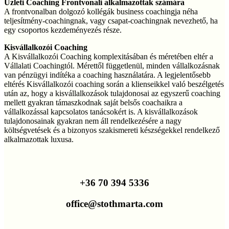
Üzleti Coaching Frontvonali alkalmazottak számára
A frontvonalban dolgozó kollégák business coachingja néha
teljesítmény-coachingnak, vagy csapat-coachingnak nevezhető, ha
egy csoportos kezdeményezés része.
Kisvállalkozói Coaching
A Kisvállalkozói Coaching komplexitásában és méretében eltér a
Vállalati Coachingtól. Mérettől függetlenül, minden vállalkozásnak
van pénzügyi indítéka a coaching használatára. A legjelentősebb
eltérés Kisvállalkozói coaching során a klienseikkel való beszélgetés
után az, hogy a kisvállalkozások tulajdonosai az egyszerű coaching
mellett gyakran támaszkodnak saját belsős coachaikra a
vállalkozással kapcsolatos tanácsokért is. A kisvállalkozások
tulajdonosainak gyakran nem áll rendelkezésére a nagy
költségvetések és a bizonyos szakismereti készségekkel rendelkező
alkalmazottak luxusa.
+36 70 394 5336
office@stothmarta.com