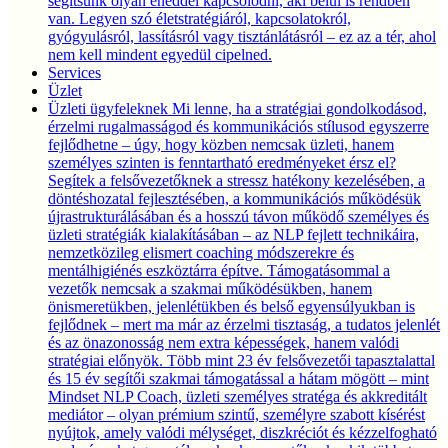
segítsünk olyan éneddel kapcsolódni, aki belül is rendben
van. Legyen szó életstratégiáról, kapcsolatokról,
gyógyulásról, lassításról vagy tisztánlátásról – ez az a tér, ahol
nem kell mindent egyedül cipelned.
Services
Üzlet
Üzleti ügyfeleknek
Mi lenne, ha a stratégiai gondolkodásod,
érzelmi rugalmasságod és kommunikációs stílusod egyszerre
fejlődhetne – úgy, hogy közben nemcsak üzleti, hanem
személyes szinten is fenntartható eredményeket érsz el?
Segítek a felsővezetőknek a stressz hatékony kezelésében, a
döntéshozatal fejlesztésében, a kommunikációs működésük
újrastrukturálásában és a hosszú távon működő személyes és
üzleti stratégiák kialakításában – az NLP fejlett technikáira,
nemzetközileg elismert coaching módszerekre és
mentálhigiénés eszköztárra építve. Támogatásommal a
vezetők nemcsak a szakmai működésükben, hanem
önismeretükben, jelenlétükben és belső egyensúlyukban is
fejlődnek – mert ma már az érzelmi tisztaság, a tudatos jelenlét
és az önazonosság nem extra képességek, hanem valódi
stratégiai előnyök. Több mint 23 év felsővezetői tapasztalattal
és 15 év segítői szakmai támogatással a hátam mögött – mint
Mindset NLP Coach, üzleti személyes stratéga és akkreditált
mediátor – olyan prémium szintű, személyre szabott kísérést
nyújtok, amely valódi mélységet, diszkréciót és kézzelfogható