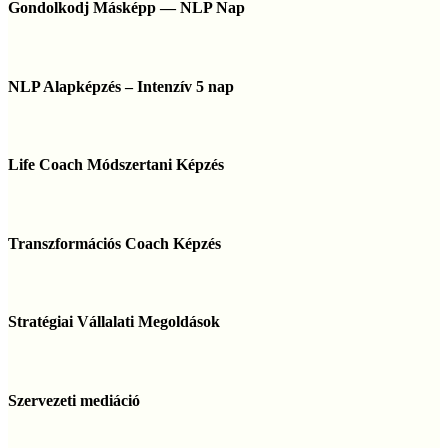
Másképp
Gondolkodj Másképp — NLP Nap
—
NLP
Nap
NLP
Alapképzés
NLP Alapképzés – Intenzív 5 nap
–
Intenzív
5
Life
nap
Coach
Life Coach Módszertani Képzés
Módszertani
Képzés
Transzformációs
Coach
Transzformációs Coach Képzés
Képzés
Stratégiai
Vállalati
Stratégiai Vállalati Megoldások
Megoldások
Szervezeti
mediáció
Szervezeti mediáció