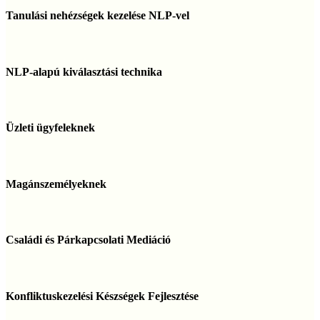
nehézségek
Tanulási nehézségek kezelése NLP-vel
kezelése
NLP-
vel
NLP-
alapú
NLP-alapú kiválasztási technika
kiválasztási
technika
Üzleti
ügyfeleknek
Üzleti ügyfeleknek
Magánszemélyeknek
Magánszemélyeknek
Családi
és
Családi és Párkapcsolati Mediáció
Párkapcsolati
Mediáció
Konfliktuskezelési
Készségek
Konfliktuskezelési Készségek Fejlesztése
Fejlesztése