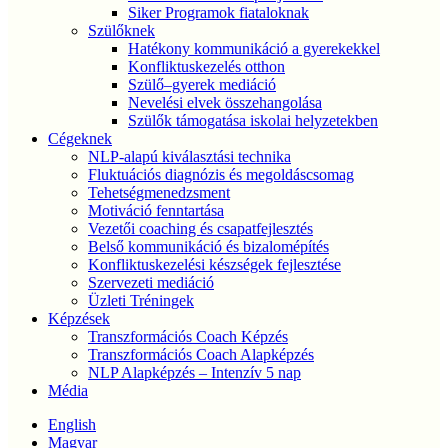
Siker Programok fiataloknak
Szülőknek
Hatékony kommunikáció a gyerekekkel
Konfliktuskezelés otthon
Szülő–gyerek mediáció
Nevelési elvek összehangolása
Szülők támogatása iskolai helyzetekben
Cégeknek
NLP-alapú kiválasztási technika
Fluktuációs diagnózis és megoldáscsomag
Tehetségmenedzsment
Motiváció fenntartása
Vezetői coaching és csapatfejlesztés
Belső kommunikáció és bizalomépítés
Konfliktuskezelési készségek fejlesztése
Szervezeti mediáció
Üzleti Tréningek
Képzések
Transzformációs Coach Képzés
Transzformációs Coach Alapképzés
NLP Alapképzés – Intenzív 5 nap
Média
English
Magyar