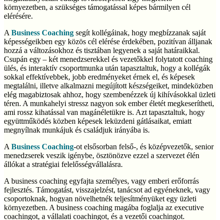
környezetben, a szükséges támogatással képes bármilyen cél
elérésére.
A
Business Coaching
segít kollégáinak, hogy megbízzanak saját
képességeikben egy közös cél elérése érdekében, pozitívan álljanak
hozzá a változásokhoz és tisztában legyenek a saját határaikkal.
Csupán egy – két menedzserekkel és vezetőkkel folytatott coaching
ülés, és interaktív csoportmunka után tapasztaltuk, hogy a kollégák
sokkal effektívebbek, jobb eredményeket érnek el, és képesek
megtalálni, illetve alkalmazni megújított készségeiket, mindeközben
elég magabiztosak ahhoz, hogy szembenézzek új kihívásokkal üzleti
téren. A munkahelyi stressz nagyon sok ember életét megkeserítheti,
ami rossz kihatással van magánéletükre is. Azt tapasztaltuk, hogy
együttműködés közben képesek leküzdeni gátlásaikat, emiatt
megnyílnak munkájuk és családjuk irányába is.
A
Business Coaching
-ot elsősorban felső-, és középvezetők, senior
menedzserek veszik igénybe, ösztönözve ezzel a szervezet élén
állókat a stratégiai felelősségvállalásra.
A business coaching egyfajta személyes, vagy emberi erőforrás
fejlesztés. Támogatást, visszajelzést, tanácsot ad egyéneknek, vagy
csoportoknak, hogyan növelhetnék teljesítményüket egy üzleti
környezetben. A business coaching magába foglalja az executive
coachingot, a vállalati coachingot, és a vezetői coachingot.