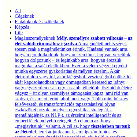
All
Cégeknek
Fiataloknak és szüleiknek
Képzés
Life
Magánszemélyeknek
Mély, személyre szabott változás – az
élet valódi ritmusához igazítva
A magánéleti nehézségek
sosem csak a magánéletünket érintik. Hatással vannak arra,
hogyan gondolkodunk, hogyan szeretünk, hogyan vezetünk,
hogyan dolgozunk – és leginkább arra, hogyan érezzük
magunkat a saját életünkben. Ezért a velem végzett egyéni
munka egyszerre gyakorlatias és mélyen érzelmi. Akár
életfordulón vagy túl, akár kiégésből, veszteségből épülsz fel,
akár kapcsolatodban vagy önmagadban keresed az irányt,
vagy egyszerűen csak egy lassabb, élhetőbb, őszintébb életre
vágysz – itt olyan személyes támogatást kapsz, ami rád van
szabva, és ami ott érint, ahol most vagy. Több mint húsz év
felsővezetői és transzformációs tapasztalatával olyan
eszközöket hozok, amelyek egyesítik a stratégiát, a
mentálhigiénét, az NLP-t, az érzelmi intelligenciát és az
emberi lélek mélyebb rétegeit. A cél nem az, hogy
„megjavítsunk” valamit. A cél az, hogy
tiszteletben tartsuk
az életedet
, teret adjunk annak, ami igazán fontos, és