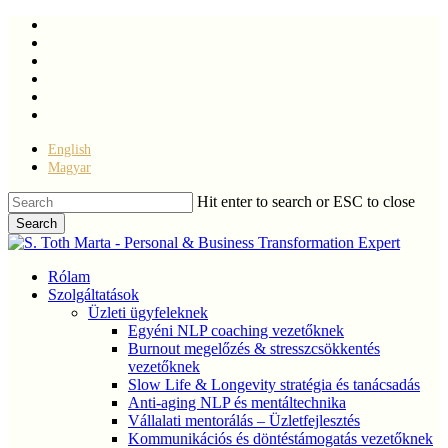
Skip
facebook
to
linkedin
main
youtube
content
instagram
phone
email
English
Magyar
Hit enter to search or ESC to close
Search
Close
Search
Menu
Rólam
Szolgáltatások
Üzleti ügyfeleknek
Egyéni NLP coaching vezetőknek
Burnout megelőzés & stresszcsökkentés
vezetőknek
Slow Life & Longevity stratégia és tanácsadás
Anti-aging NLP és mentáltechnika
Vállalati mentorálás – Üzletfejlesztés
Kommunikációs és döntéstámogatás vezetőknek