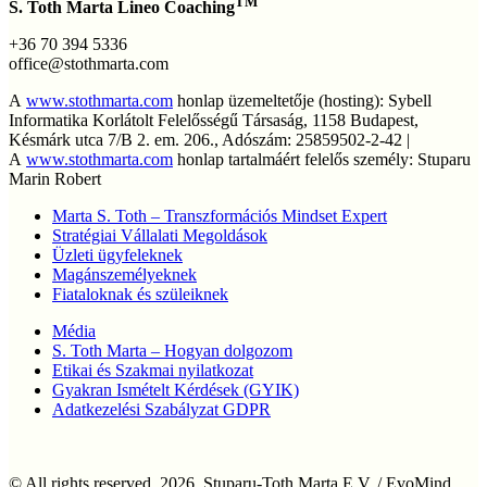
TM
S. Toth Marta Lineo Coaching
+36 70 394 5336
office@stothmarta.com
A
www.stothmarta.com
honlap üzemeltetője (hosting): Sybell
Informatika Korlátolt Felelősségű Társaság, 1158 Budapest,
Késmárk utca 7/B 2. em. 206., Adószám: 25859502-2-42 |
A
www.stothmarta.com
honlap tartalmáért felelős személy: Stuparu
Marin Robert
Marta S. Toth – Transzformációs Mindset Expert
Stratégiai Vállalati Megoldások
Üzleti ügyfeleknek
Magánszemélyeknek
Fiataloknak és szüleiknek
Média
S. Toth Marta – Hogyan dolgozom
Etikai és Szakmai nyilatkozat
Gyakran Ismételt Kérdések (GYIK)
Adatkezelési Szabályzat GDPR
© All rights reserved. 2026. Stuparu-Toth Marta E.V. / EvoMind