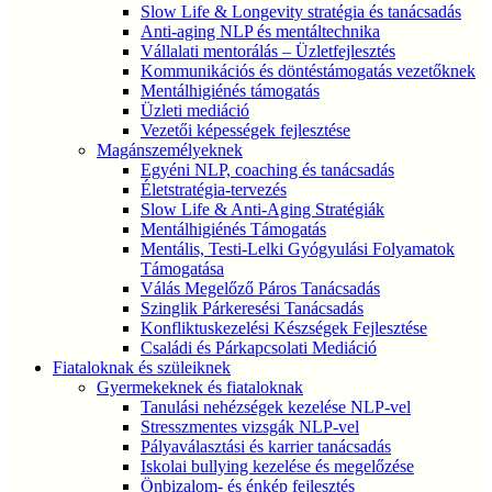
Slow Life & Longevity stratégia és tanácsadás
Anti-aging NLP és mentáltechnika
Vállalati mentorálás – Üzletfejlesztés
Kommunikációs és döntéstámogatás vezetőknek
Mentálhigiénés támogatás
Üzleti mediáció
Vezetői képességek fejlesztése
Magánszemélyeknek
Egyéni NLP, coaching és tanácsadás
Életstratégia-tervezés
Slow Life & Anti-Aging Stratégiák
Mentálhigiénés Támogatás
Mentális, Testi-Lelki Gyógyulási Folyamatok
Támogatása
Válás Megelőző Páros Tanácsadás
Szinglik Párkeresési Tanácsadás
Konfliktuskezelési Készségek Fejlesztése
Családi és Párkapcsolati Mediáció
Fiataloknak és szüleiknek
Gyermekeknek és fiataloknak
Tanulási nehézségek kezelése NLP-vel
Stresszmentes vizsgák NLP-vel
Pályaválasztási és karrier tanácsadás
Iskolai bullying kezelése és megelőzése
Önbizalom- és énkép fejlesztés