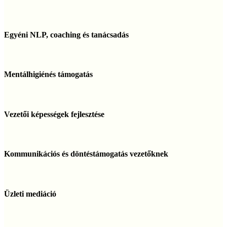
Egyéni
NLP,
Egyéni NLP, coaching és tanácsadás
coaching
és
tanácsadás
Mentálhigiénés
támogatás
Mentálhigiénés támogatás
Vezetői
képességek
Vezetői képességek fejlesztése
fejlesztése
Kommunikációs
és
Kommunikációs és döntéstámogatás vezetőknek
döntéstámogatás
vezetőknek
Üzleti
mediáció
Üzleti mediáció
Vállalati