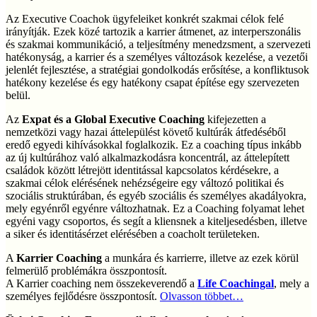
Az Executive Coachok ügyfeleiket konkrét szakmai célok felé
irányítják. Ezek közé tartozik a karrier átmenet, az interperszonális
és szakmai kommunikáció, a teljesítmény menedzsment, a szervezeti
hatékonyság, a karrier és a személyes változások kezelése, a vezetői
jelenlét fejlesztése, a stratégiai gondolkodás erősítése, a konfliktusok
hatékony kezelése és egy hatékony csapat építése egy szervezeten
belül.
Az
Expat és a Global Executive Coaching
kifejezetten a
nemzetközi vagy hazai áttelepülést követő kultúrák átfedéséből
eredő egyedi kihívásokkal foglalkozik. Ez a coaching típus inkább
az új kultúrához való alkalmazkodásra koncentrál, az áttelepített
családok között létrejött identitással kapcsolatos kérdésekre, a
szakmai célok elérésének nehézségeire egy változó politikai és
szociális struktúrában, és egyéb szociális és személyes akadályokra,
mely egyénről egyénre változhatnak. Ez a Coaching folyamat lehet
egyéni vagy csoportos, és segít a kliensnek a kiteljesedésben, illetve
a siker és identitásérzet elérésében a coacholt területeken.
A
Karrier Coaching
a munkára és karrierre, illetve az ezek körül
felmerülő problémákra összpontosít.
A Karrier coaching nem összekeverendő a
Life Coachingal
, mely a
személyes fejlődésre összpontosít.
Olvasson többet…