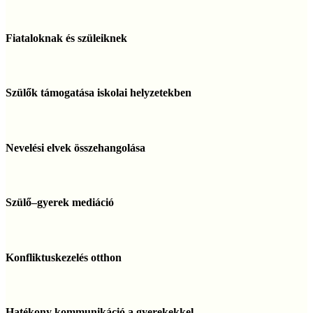
megoldáscsomag
Fiataloknak
és
Fiataloknak és szüleiknek
szüleiknek
Szülők
támogatása
Szülők támogatása iskolai helyzetekben
iskolai
helyzetekben
Nevelési
elvek
Nevelési elvek összehangolása
összehangolása
Szülő–
gyerek
Szülő–gyerek mediáció
mediáció
Konfliktuskezelés
otthon
Konfliktuskezelés otthon
Hatékony
kommunikáció
Hatékony kommunikáció a gyerekekkel