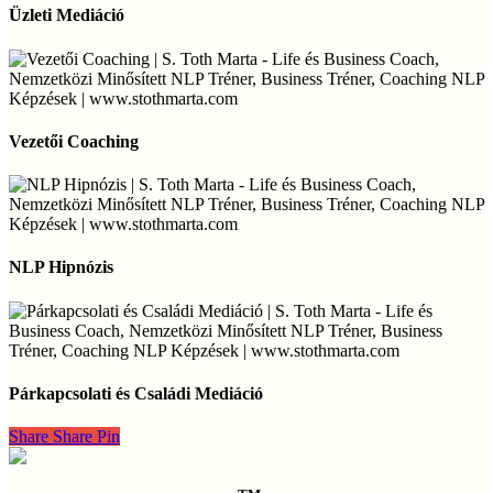
Mediáció
Üzleti Mediáció
Vezetői
Coaching
Vezetői Coaching
NLP
Hipnózis
NLP Hipnózis
Párkapcsolati
és
Párkapcsolati és Családi Mediáció
Családi
Mediáció
Share
Share
Share
Pin