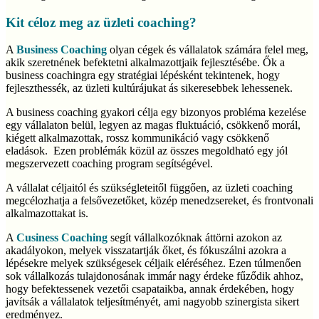
Kit céloz meg az üzleti coaching?
A
Business Coaching
olyan cégek és vállalatok számára felel meg,
akik szeretnének befektetni alkalmazottjaik fejlesztésébe. Ők a
business coachingra egy stratégiai lépésként tekintenek, hogy
fejleszthessék, az üzleti kultúrájukat ás sikeresebbek lehessenek.
A business coaching gyakori célja egy bizonyos probléma kezelése
egy vállalaton belül, legyen az magas fluktuáció, csökkenő morál,
kiégett alkalmazottak, rossz kommunikáció vagy csökkenő
eladások. Ezen problémák közül az összes megoldható egy jól
megszervezett coaching program segítségével.
A vállalat céljaitól és szükségleteitől függően, az üzleti coaching
megcélozhatja a felsővezetőket, közép menedzsereket, és frontvonali
alkalmazottakat is.
A
Cusiness Coaching
segít vállalkozóknak áttörni azokon az
akadályokon, melyek visszatartják őket, és fókuszálni azokra a
lépésekre melyek szükségesek céljaik eléréséhez. Ezen túlmenően
sok vállalkozás tulajdonosának immár nagy érdeke fűződik ahhoz,
hogy befektessenek vezetői csapataikba, annak érdekében, hogy
javítsák a vállalatok teljesítményét, ami nagyobb szinergista sikert
eredményez.