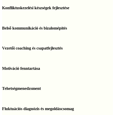
Konfliktuskezelési
készségek
Konfliktuskezelési készségek fejlesztése
fejlesztése
Belső
kommunikáció
Belső kommunikáció és bizalomépítés
és
bizalomépítés
Vezetői
coaching
Vezetői coaching és csapatfejlesztés
és
csapatfejlesztés
Motiváció
fenntartása
Motiváció fenntartása
Tehetségmenedzsment
Tehetségmenedzsment
Fluktuációs
diagnózis
Fluktuációs diagnózis és megoldáscsomag
és