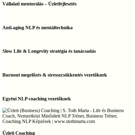
mentorálás
Vállalati mentorálás – Üzletfejlesztés
–
Üzletfejlesztés
Anti-
aging
Anti-aging NLP és mentáltechnika
NLP
és
mentáltechnika
Slow
Life
Slow Life & Longevity stratégia és tanácsadás
&
Longevity
stratégia
Burnout
és
megelőzés
Burnout megelőzés & stresszcsökkentés vezetőknek
tanácsadás
&
stresszcsökkentés
vezetőknek
Egyéni
NLP
Egyéni NLP coaching vezetőknek
coaching
vezetőknek
Üzleti
Coaching
Üzleti Coaching