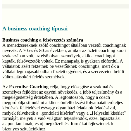
A business coaching típusai
Business coaching a felsővezetés számára
A menedzsereknek szóló coachingot általában vezetői coachingnak
nevezik. A 70-es és 80-as években, amikor az üzleti coaching korai
szakaszában volt, az első olyan személyek, akik a coachingot
kapták, felsővezetők voltak. Ez manapság is gyakran előfordul. A
vállalatok azért fektetnek be vezetőiknek coachingba, mert ők a
vállalat legmagasabbadban fizetett egyénei, és a szervezeten belüli
változtatásokért felelős személyek.
Az
Executive Coaching
célja, hogy elősegítse a szakmai és
személyes fejlődést az egyéni növekedés, a jobb teljesítmény és a
megelégedettség érdekében. A legfontosabb, hogy a coach
megpróbálja stimulálni a kliens önfelfedezési folyamatait erőteljes
kérdések feltételével és/vagy olyan házi feladatok feladásával,
melyek felvehetik a „gondolati kísérlet” vagy a „Helyszíni kísérlet”
formáját, melyek a való világban teljesítendők, ezzel tapasztalási
alapon tanítanak, és új megközelítési formákat fejlesztenek ki
bizonyos szituációkhoz.