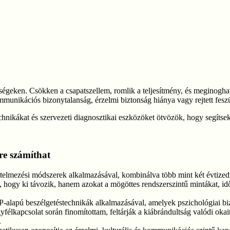
égeken. Csökken a csapatszellem, romlik a teljesítmény, és meginoghat 
munikációs bizonytalanság, érzelmi biztonság hiánya vagy rejtett fesz
echnikákat és szervezeti diagnosztikai eszközöket ötvözök, hogy segítse
ire számíthat
értelmezési módszerek alkalmazásával, kombinálva több mint két évtizedny
l, hogy ki távozik, hanem azokat a mögöttes rendszerszintű mintákat, id
alapú beszélgetéstechnikák alkalmazásával, amelyek pszichológiai bizt
élkapcsolat során finomítottam, feltárják a kiábrándultság valódi okait
.