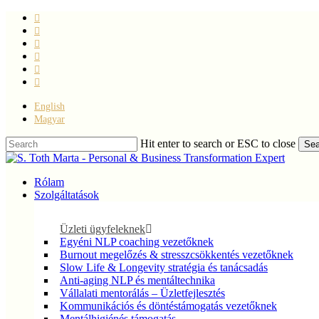
Skip
facebook
to
linkedin
main
youtube
content
instagram
phone
email
English
Magyar
Hit enter to search or ESC to close
Sea
Close
Search
Menu
Rólam
Szolgáltatások
Üzleti ügyfeleknek
Egyéni NLP coaching vezetőknek
Burnout megelőzés & stresszcsökkentés vezetőknek
Slow Life & Longevity stratégia és tanácsadás
Anti-aging NLP és mentáltechnika
Vállalati mentorálás – Üzletfejlesztés
Kommunikációs és döntéstámogatás vezetőknek
Mentálhigiénés támogatás