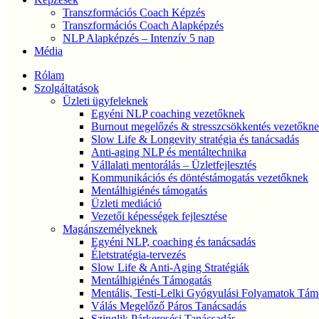
Transzformációs Coach Képzés
Transzformációs Coach Alapképzés
NLP Alapképzés – Intenzív 5 nap
Média
Rólam
Szolgáltatások
Üzleti ügyfeleknek
Egyéni NLP coaching vezetőknek
Burnout megelőzés & stresszcsökkentés vezetőkn
Slow Life & Longevity stratégia és tanácsadás
Anti-aging NLP és mentáltechnika
Vállalati mentorálás – Üzletfejlesztés
Kommunikációs és döntéstámogatás vezetőknek
Mentálhigiénés támogatás
Üzleti mediáció
Vezetői képességek fejlesztése
Magánszemélyeknek
Egyéni NLP, coaching és tanácsadás
Életstratégia-tervezés
Slow Life & Anti-Aging Stratégiák
Mentálhigiénés Támogatás
Mentális, Testi-Lelki Gyógyulási Folyamatok Tám
Válás Megelőző Páros Tanácsadás
Szinglik Párkeresési Tanácsadás