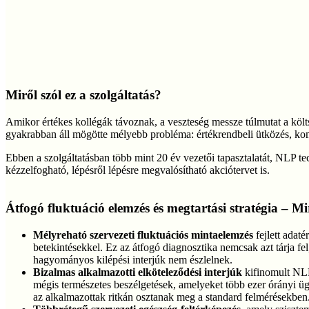
Miről szól ez a szolgáltatás?
Amikor értékes kollégák távoznak, a veszteség messze túlmutat a költs
gyakrabban áll mögötte mélyebb probléma: értékrendbeli ütközés, kom
Ebben a szolgáltatásban több mint 20 év vezetői tapasztalatát, NLP t
kézzelfogható, lépésről lépésre megvalósítható akciótervet is.
Átfogó fluktuáció elemzés és megtartási stratégia – M
Mélyreható szervezeti fluktuációs mintaelemzés
fejlett adat
betekintésekkel. Ez az átfogó diagnosztika nemcsak azt tárja fe
hagyományos kilépési interjúk nem észlelnek.
Bizalmas alkalmazotti elköteleződési interjúk
kifinomult NLP-
mégis természetes beszélgetések, amelyeket több ezer órányi ügyf
az alkalmazottak ritkán osztanak meg a standard felmérésekben