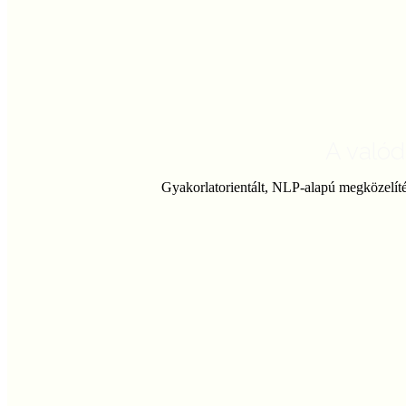
Fluk
A valód
Gyakorlatorientált, NLP-alapú megközelítés