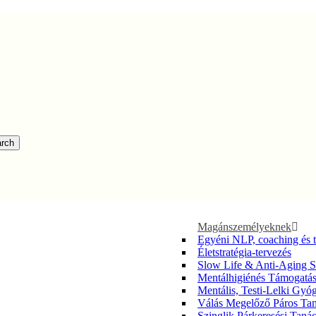
rch
Magánszemélyeknek
Egyéni NLP, coaching és 
Életstratégia-tervezés
Slow Life & Anti-Aging S
Mentálhigiénés Támogatá
Mentális, Testi-Lelki Gy
Válás Megelőző Páros Ta
Szinglik Párkeresési Taná