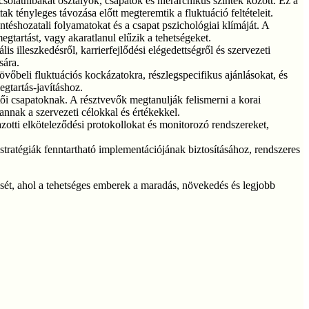
solathibákat osztályok, csapatok és hierarchikus szintek között. Ez a
ak tényleges távozása előtt megteremtik a fluktuáció feltételeit.
éshozatali folyamatokat és a csapat pszichológiai klímáját. A
egtartást, vagy akaratlanul elűzik a tehetségeket.
s illeszkedésről, karrierfejlődési elégedettségről és szervezeti
sára.
jövőbeli fluktuációs kockázatokra, részlegspecifikus ajánlásokat, és
gtartás-javításhoz.
ői csapatoknak. A résztvevők megtanulják felismerni a korai
annak a szervezeti célokkal és értékekkel.
otti elköteleződési protokollokat és monitorozó rendszereket,
tratégiák fenntartható implementációjának biztosításához, rendszeres
tését, ahol a tehetséges emberek a maradás, növekedés és legjobb