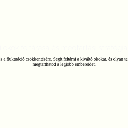
tuációs
diagnózis és megoldáscs
i okok feltárása és megtartási stratégia
 a fluktuáció csökkentésére. Segít feltárni a kiváltó okokat, és olyan t
megtarthatod a legjobb embereidet.