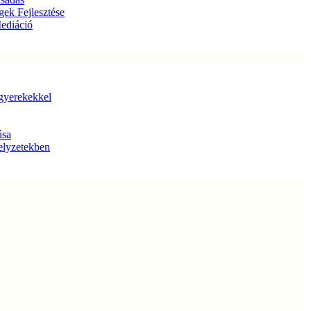
gek Fejlesztése
Mediáció
gyerekekkel
ása
elyzetekben