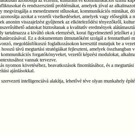
matikusan azonosítja az érzelmi, kulturális és kommunikációs szintű kapc
onfliktusokat és rendszerszintű problémákat, amelyek jóval az alkalmazott
ly megvizsgálja a menedzsment stílusokat, kommunikációs mintákat, dönt
 azonosítja azokat a vezetői viselkedéseket, amelyek vagy elősegítik a m
k anonim visszajelzést gyűjtenek az elköteleződési tényezőkről, kulturáli
szerűsíthető adatokat biztosítanak a kvalitatív eredmények alátámasztá
ly tartalmazza a kiváltó okok elemzését, korai figyelmeztető jelzőket a 
eghatározásával. Ez a dokumentum útmutatóként szolgál a fenntartható me
vonzó, megoldásfókuszú foglalkozásokon keresztül mutatjuk be a vezet
s hosszú távú megtartási stratégiákat fejleszteni, amelyek összhangban v
e kommunikációs forgatókönyveket, vezetői képzési modulokat, alkalmaz
kontextusához vannak tervezve.
ás nyomon követéséhez, beavatkozások finomításához, és a megtartási s
ítási ajánlásokkal.
 szervezeti intelligenciává alakítja, lehetővé téve olyan munkahely épí