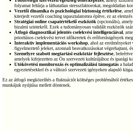
Többrétegű szervezeti egészség-feltérképezés
, amely sziszte
folyamat feltárja a láthatatlan stresszfaktorokat, megoldatlan k
Vezetői dinamika és pszichológiai biztonság értékelése
, ame
kiterjedt vezetői coaching tapasztalatomra építve, ez az elemzés
Stratégiai online csapatértékelő eszközök
(opcionális), amelye
bizalmi szintekről. Ezek a tudományosan validált eszközök szám
Átfogó diagnosztikai jelentés cselekvési intelligenciával
, ame
prioritásos cselekvési tervet időkeretek és erőforrásigények m
Interaktív implementációs workshop
, ahol az eredményeket 
figyelmeztető jeleket, azonnali beavatkozásokat végrehajtani, é
Személyre szabott megtartási eszköztár fejlesztése
, beleértv
amelyek kifejezetten az Ön szervezeti kultúrájához és iparági 
Utókövetési monitorozás és optimalizálási támogatás
a halad
egyeztetésekkel és a változó szervezeti igényeken alapuló kiigaz
Ez az átfogó megközelítés a fluktuációt költséges problémából értékes
munkájuk nyújtása mellett döntenek.