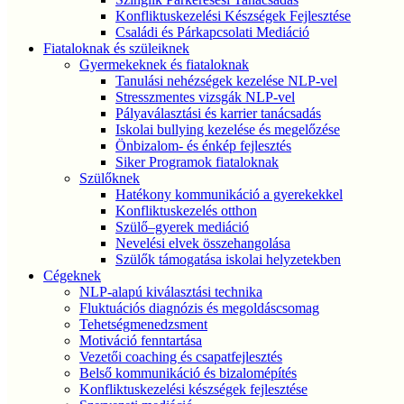
Konfliktuskezelési Készségek Fejlesztése
Családi és Párkapcsolati Mediáció
Fiataloknak és szüleiknek
Gyermekeknek és fiataloknak
Tanulási nehézségek kezelése NLP-vel
Stresszmentes vizsgák NLP-vel
Pályaválasztási és karrier tanácsadás
Iskolai bullying kezelése és megelőzése
Önbizalom- és énkép fejlesztés
Siker Programok fiataloknak
Szülőknek
Hatékony kommunikáció a gyerekekkel
Konfliktuskezelés otthon
Szülő–gyerek mediáció
Nevelési elvek összehangolása
Szülők támogatása iskolai helyzetekben
Cégeknek
NLP-alapú kiválasztási technika
Fluktuációs diagnózis és megoldáscsomag
Tehetségmenedzsment
Motiváció fenntartása
Vezetői coaching és csapatfejlesztés
Belső kommunikáció és bizalomépítés
Konfliktuskezelési készségek fejlesztése