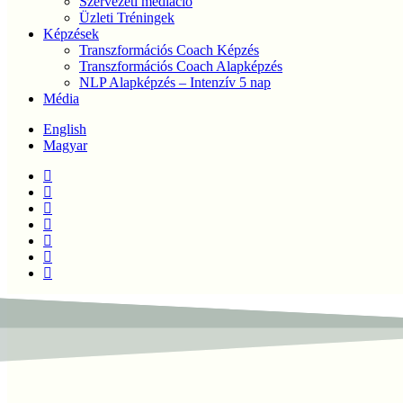
Szervezeti mediáció
Üzleti Tréningek
Képzések
Transzformációs Coach Képzés
Transzformációs Coach Alapképzés
NLP Alapképzés – Intenzív 5 nap
Média
English
Magyar
twitter
facebook
linkedin
youtube
instagram
phone
email