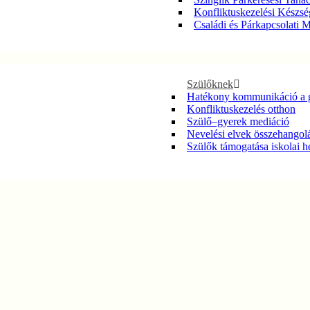
Konfliktuskezelési Készsé
Családi és Párkapcsolati 
Szülőknek
Hatékony kommunikáció a 
Konfliktuskezelés otthon
Szülő–gyerek mediáció
Nevelési elvek összehangol
Szülők támogatása iskolai h