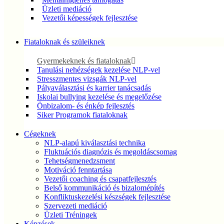
Üzleti mediáció
Vezetői képességek fejlesztése
Fiataloknak és szüleiknek
Gyermekeknek és fiataloknak
Tanulási nehézségek kezelése NLP-vel
Stresszmentes vizsgák NLP-vel
Pályaválasztási és karrier tanácsadás
Iskolai bullying kezelése és megelőzése
Önbizalom- és énkép fejlesztés
Siker Programok fiataloknak
Cégeknek
NLP-alapú kiválasztási technika
Fluktuációs diagnózis és megoldáscsomag
Tehetségmenedzsment
Motiváció fenntartása
Vezetői coaching és csapatfejlesztés
Belső kommunikáció és bizalomépítés
Konfliktuskezelési készségek fejlesztése
Szervezeti mediáció
Üzleti Tréningek
Képzések