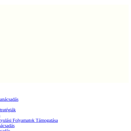
tanácsadás
tratégiák
s
ógyulási Folyamatok Támogatása
nácsadás
csadás