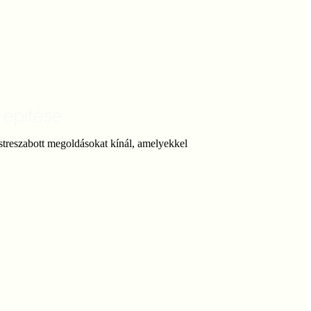
omag
 építése
estreszabott megoldásokat kínál, amelyekkel