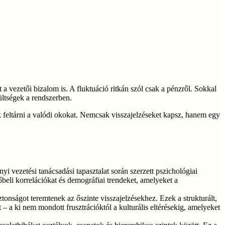
a vezetői bizalom is. A fluktuáció ritkán szól csak a pénzről. Sokkal
ültségek a rendszerben.
k feltárni a valódi okokat. Nemcsak visszajelzéseket kapsz, hanem egy
i vezetési tanácsadási tapasztalat során szerzett pszichológiai
őbeli korrelációkat és demográfiai trendeket, amelyeket a
onságot teremtenek az őszinte visszajelzésekhez. Ezek a strukturált,
 – a ki nem mondott frusztrációktól a kulturális eltérésekig, amelyeket