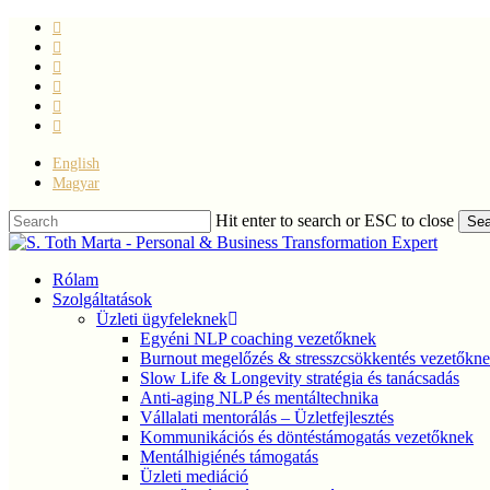
Skip
facebook
to
linkedin
main
youtube
content
instagram
phone
email
English
Magyar
Hit enter to search or ESC to close
Sea
Close
Search
Menu
Rólam
Szolgáltatások
Üzleti ügyfeleknek
Egyéni NLP coaching vezetőknek
Burnout megelőzés & stresszcsökkentés vezetőkn
Slow Life & Longevity stratégia és tanácsadás
Anti-aging NLP és mentáltechnika
Vállalati mentorálás – Üzletfejlesztés
Kommunikációs és döntéstámogatás vezetőknek
Mentálhigiénés támogatás
Üzleti mediáció