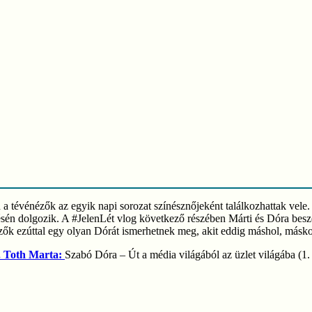
tévénézők az egyik napi sorozat színésznőjeként találkozhattak vele. E
ésén dolgozik. A #JelenLét vlog következő részében Márti és Dóra beszél
nézők ezúttal egy olyan Dórát ismerhetnek meg, akit eddig máshol, más
. Toth Marta:
Szabó Dóra – Út a média világából az üzlet világába (1.