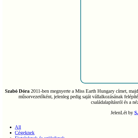
Szabó Dóra
2011-ben megnyerte a Miss Earth Hungary címet, majd a 
műsorvezetőként, jelenleg pedig saját vállalkozásának felépít
családalapításról és a 
JelenLét by
S
All
Cégeknek