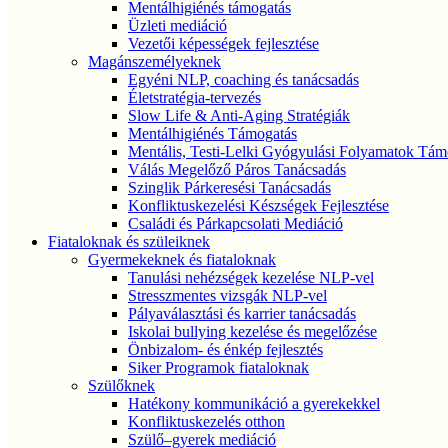
Mentálhigiénés támogatás
Üzleti mediáció
Vezetői képességek fejlesztése
Magánszemélyeknek
Egyéni NLP, coaching és tanácsadás
Életstratégia-tervezés
Slow Life & Anti-Aging Stratégiák
Mentálhigiénés Támogatás
Mentális, Testi-Lelki Gyógyulási Folyamatok Tám
Válás Megelőző Páros Tanácsadás
Szinglik Párkeresési Tanácsadás
Konfliktuskezelési Készségek Fejlesztése
Családi és Párkapcsolati Mediáció
Fiataloknak és szüleiknek
Gyermekeknek és fiataloknak
Tanulási nehézségek kezelése NLP-vel
Stresszmentes vizsgák NLP-vel
Pályaválasztási és karrier tanácsadás
Iskolai bullying kezelése és megelőzése
Önbizalom- és énkép fejlesztés
Siker Programok fiataloknak
Szülőknek
Hatékony kommunikáció a gyerekekkel
Konfliktuskezelés otthon
Szülő–gyerek mediáció