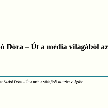
ó Dóra – Út a média világából az
Play
Video