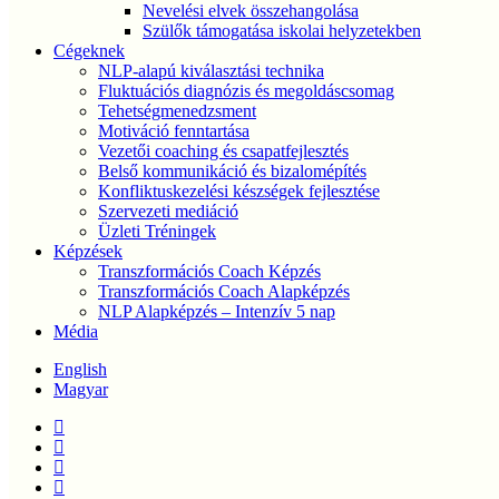
Nevelési elvek összehangolása
Szülők támogatása iskolai helyzetekben
Cégeknek
NLP-alapú kiválasztási technika
Fluktuációs diagnózis és megoldáscsomag
Tehetségmenedzsment
Motiváció fenntartása
Vezetői coaching és csapatfejlesztés
Belső kommunikáció és bizalomépítés
Konfliktuskezelési készségek fejlesztése
Szervezeti mediáció
Üzleti Tréningek
Képzések
Transzformációs Coach Képzés
Transzformációs Coach Alapképzés
NLP Alapképzés – Intenzív 5 nap
Média
English
Magyar
twitter
facebook
linkedin
youtube