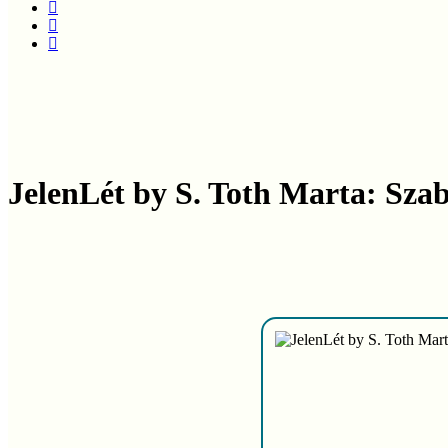
instagram
phone
email
JelenLét by S. Toth Marta: Szab
Play
Video