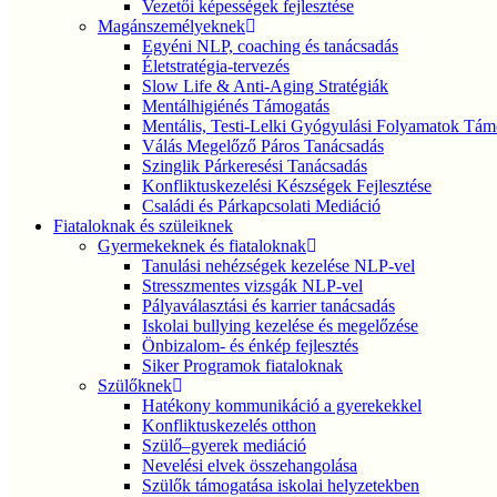
Vezetői képességek fejlesztése
Magánszemélyeknek
Egyéni NLP, coaching és tanácsadás
Életstratégia-tervezés
Slow Life & Anti-Aging Stratégiák
Mentálhigiénés Támogatás
Mentális, Testi-Lelki Gyógyulási Folyamatok Tám
Válás Megelőző Páros Tanácsadás
Szinglik Párkeresési Tanácsadás
Konfliktuskezelési Készségek Fejlesztése
Családi és Párkapcsolati Mediáció
Fiataloknak és szüleiknek
Gyermekeknek és fiataloknak
Tanulási nehézségek kezelése NLP-vel
Stresszmentes vizsgák NLP-vel
Pályaválasztási és karrier tanácsadás
Iskolai bullying kezelése és megelőzése
Önbizalom- és énkép fejlesztés
Siker Programok fiataloknak
Szülőknek
Hatékony kommunikáció a gyerekekkel
Konfliktuskezelés otthon
Szülő–gyerek mediáció
Nevelési elvek összehangolása
Szülők támogatása iskolai helyzetekben