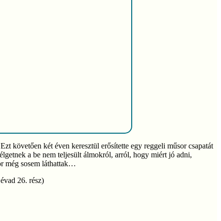
zt követően két éven keresztül erősítette egy reggeli műsor csapatát
getnek a be nem teljesült álmokról, arról, hogy miért jó adni,
kor még sosem láthattak…
 évad 26. rész)