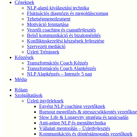
Cégeknek
NLP-alapú kiválasztási technika
Fluktuációs diagnózis és megoldáscsomag
Tehetségmenedzsment
Motiváció fenntartása
Vezetői coaching és csapatfejlesztés
Belső kommunikáció és bizalomépítés
Konfliktuskezelési készségek fejlesztése
Szervezeti mediáció
Üzleti Tréningek
Képzések
Transzformációs Coach Képzés
Transzformációs Coach Alapképzés
NLP Alapképzés – Intenzív 5 nap
Média
Rólam
Szolgáltatások
Üzleti ügyfeleknek
Egyéni NLP coaching vezetőknek
Burnout megelőzés & stresszcsökkentés vezetőkn
Slow Life & Longevity stratégia és tanácsadás
Anti-aging NLP és mentáltechnika
Vállalati mentorálás – Üzletfejlesztés
Kommunikációs és döntéstámogatás vezetőknek