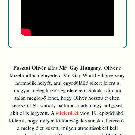
Pusztai Olivér
Mr. Gay Hungary
alias
. Olivér a
közelmúltban elnyerte a Mr. Gay World világverseny
harmadik helyét, ami egyedülálló sikert jelent a
magyar meleg közösség életében. Sokak számára
talán meglepő lehet, hogy Olivér hosszú éveken
keresztül élt komoly párkapcsolatban egy hölggyel,
#JelenLét
akit el is jegyzett. A
vlog 19. epizódjából
kiderül, hogy milyen különbségek vannak a hetero és
a meleg élet között, milyen atrocitásokkal kell