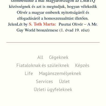
szembesülnie a mai Magyarországon az LMBTQ
közösségnek és azt is megtudjuk, hogyan vélekedik
Olivér a magyar emberek nyitottságáról és
elfogadásáról a homoszexualitást illetően.
S. Toth Marta:
JelenLét by
Pusztai Olivér – A Mr.
Gay World bronzérmese (1. évad 19. rész)
All
Cégeknek
Fiataloknak és szüleiknek
Képzés
Life
Magánszemélyeknek
Services
Üzlet
Üzleti ügyfeleknek