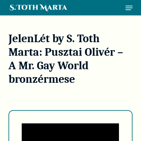
Skip
Menu
to
main
content
JelenLét by S. Toth
Marta: Pusztai Olivér –
A Mr. Gay World
bronzérmese