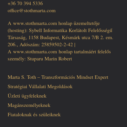
+36 70 394 5336
office@stothmarta.com
A
www.stothmarta.com
honlap üzemeltetője
(hosting): Sybell Informatika Korlátolt Felelősségű
Társaság, 1158 Budapest, Késmárk utca 7/B 2. em.
206., Adószám: 25859502-2-42 |
A
www.stothmarta.com
honlap tartalmáért felelős
személy: Stuparu Marin Robert
Marta S. Toth – Transzformációs Mindset Expert
Stratégiai Vállalati Megoldások
Üzleti ügyfeleknek
Magánszemélyeknek
Fiataloknak és szüleiknek