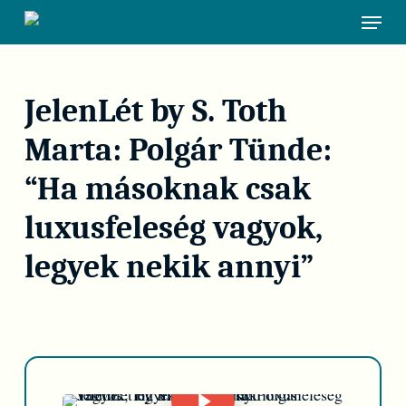
Skip
Menu
to
main
content
JelenLét by S. Toth
Marta: Polgár Tünde:
“Ha másoknak csak
luxusfeleség vagyok,
legyek nekik annyi”
Play Video
Play Video