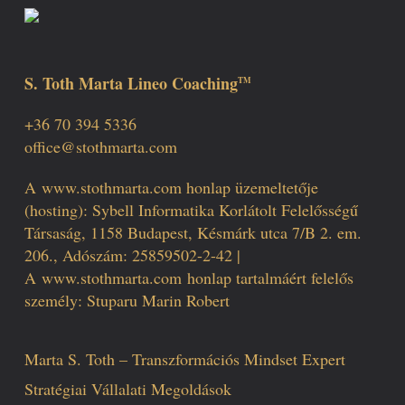
S. Toth Marta Lineo Coaching
TM
+36 70 394 5336
office@stothmarta.com
A
www.stothmarta.com
honlap üzemeltetője
(hosting): Sybell Informatika Korlátolt Felelősségű
Társaság, 1158 Budapest, Késmárk utca 7/B 2. em.
206., Adószám: 25859502-2-42 |
A
www.stothmarta.com
honlap tartalmáért felelős
személy: Stuparu Marin Robert
Marta S. Toth – Transzformációs Mindset Expert
Stratégiai Vállalati Megoldások