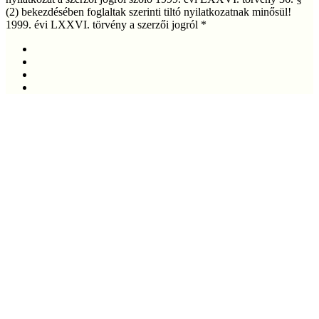
(2) bekezdésében foglaltak szerinti tiltó nyilatkozatnak minősül!
1999. évi LXXVI. törvény a szerzői jogról *
facebook
linkedin
youtube
instagram