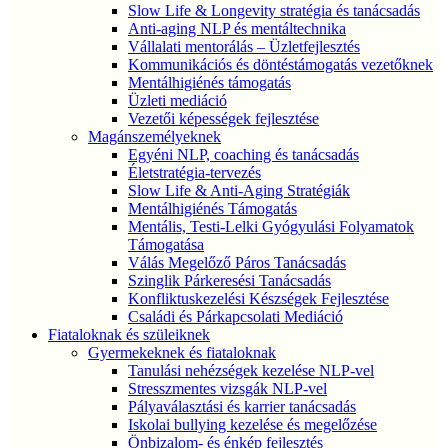
Slow Life & Longevity stratégia és tanácsadás
Anti-aging NLP és mentáltechnika
Vállalati mentorálás – Üzletfejlesztés
Kommunikációs és döntéstámogatás vezetőknek
Mentálhigiénés támogatás
Üzleti mediáció
Vezetői képességek fejlesztése
Magánszemélyeknek
Egyéni NLP, coaching és tanácsadás
Életstratégia-tervezés
Slow Life & Anti-Aging Stratégiák
Mentálhigiénés Támogatás
Mentális, Testi-Lelki Gyógyulási Folyamatok
Támogatása
Válás Megelőző Páros Tanácsadás
Szinglik Párkeresési Tanácsadás
Konfliktuskezelési Készségek Fejlesztése
Családi és Párkapcsolati Mediáció
Fiataloknak és szüleiknek
Gyermekeknek és fiataloknak
Tanulási nehézségek kezelése NLP-vel
Stresszmentes vizsgák NLP-vel
Pályaválasztási és karrier tanácsadás
Iskolai bullying kezelése és megelőzése
Önbizalom- és énkép fejlesztés