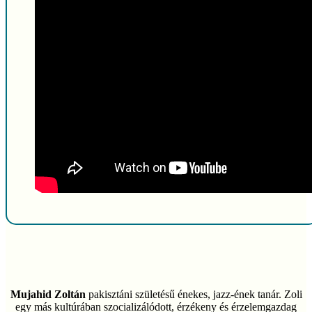
Mujahid Zoltán
pakisztáni születésű énekes, jazz-ének tanár. Zoli
egy más kultúrában szocializálódott, érzékeny és érzelemgazdag