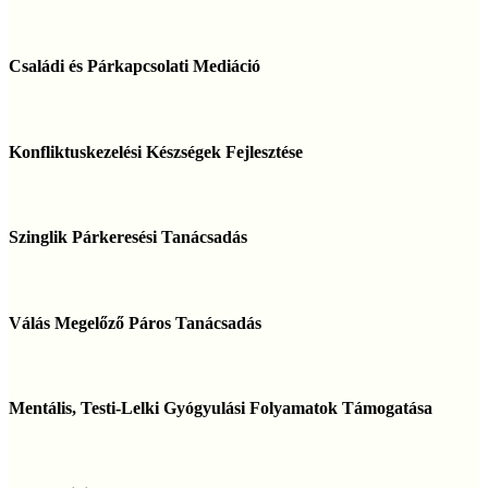
Családi
és
Családi és Párkapcsolati Mediáció
Párkapcsolati
Mediáció
Konfliktuskezelési
Készségek
Konfliktuskezelési Készségek Fejlesztése
Fejlesztése
Szinglik
Párkeresési
Szinglik Párkeresési Tanácsadás
Tanácsadás
Válás
Megelőző
Válás Megelőző Páros Tanácsadás
Páros
Tanácsadás
Mentális,
Testi-
Mentális, Testi-Lelki Gyógyulási Folyamatok Támogatása
Lelki
Gyógyulási
Folyamatok
Mentálhigiénés
Támogatása