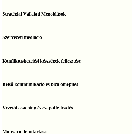
Stratégiai
Vállalati
Stratégiai Vállalati Megoldások
Megoldások
Szervezeti
mediáció
Szervezeti mediáció
Konfliktuskezelési
készségek
Konfliktuskezelési készségek fejlesztése
fejlesztése
Belső
kommunikáció
Belső kommunikáció és bizalomépítés
és
bizalomépítés
Vezetői
coaching
Vezetői coaching és csapatfejlesztés
és
csapatfejlesztés
Motiváció
fenntartása
Motiváció fenntartása