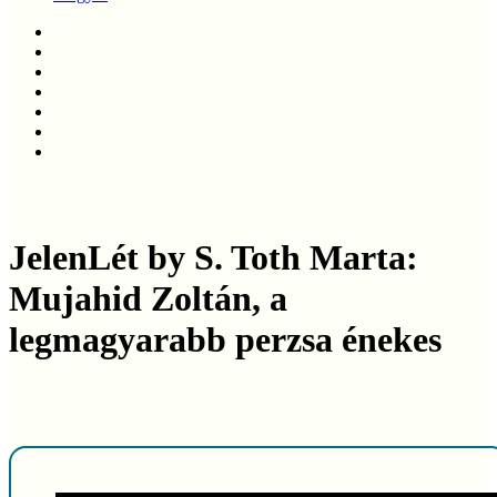
twitter
facebook
linkedin
youtube
instagram
phone
email
JelenLét by S. Toth Marta:
Mujahid Zoltán, a
legmagyarabb perzsa énekes