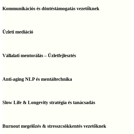
Kommunikációs
és
Kommunikációs és döntéstámogatás vezetőknek
döntéstámogatás
vezetőknek
Üzleti
mediáció
Üzleti mediáció
Vállalati
mentorálás
Vállalati mentorálás – Üzletfejlesztés
–
Üzletfejlesztés
Anti-
aging
Anti-aging NLP és mentáltechnika
NLP
és
mentáltechnika
Slow
Life
Slow Life & Longevity stratégia és tanácsadás
&
Longevity
stratégia
Burnout
és
megelőzés
Burnout megelőzés & stresszcsökkentés vezetőknek
tanácsadás
&