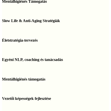
Támogatás
Mentálhigiénés Támogatás
Slow
Life
Slow Life & Anti-Aging Stratégiák
&
Anti-
Aging
Életstratégia-
Stratégiák
tervezés
Életstratégia-tervezés
Egyéni
NLP,
Egyéni NLP, coaching és tanácsadás
coaching
és
tanácsadás
Mentálhigiénés
támogatás
Mentálhigiénés támogatás
Vezetői
képességek
Vezetői képességek fejlesztése
fejlesztése