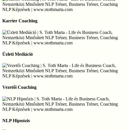
(Idővonal
Terápia)
Karrier
Coaching
Karrier Coaching
Üzleti
Mediáció
Üzleti Mediáció
Vezetői
Coaching
Vezetői Coaching
NLP
Hipnózis
NLP Hipnózis