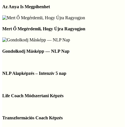
Az
Anya
Az Anya Is Megpihenhet
Is
Megpihenhet
Mert
Ő
Mert Ő Megérdemli, Hogy Újra Ragyogjon
Megérdemli,
Hogy
Újra
Gondolkodj
Ragyogjon
Másképp
Gondolkodj Másképp — NLP Nap
—
NLP
Nap
NLP
Alapképzés
NLP Alapképzés – Intenzív 5 nap
–
Intenzív
5
Life
nap
Coach
Life Coach Módszertani Képzés
Módszertani
Képzés
Transzformációs
Coach
Transzformációs Coach Képzés
Képzés