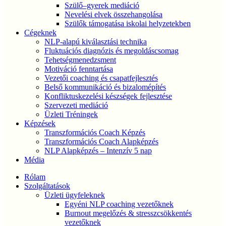
Szülő–gyerek mediáció
Nevelési elvek összehangolása
Szülők támogatása iskolai helyzetekben
Cégeknek
NLP-alapú kiválasztási technika
Fluktuációs diagnózis és megoldáscsomag
Tehetségmenedzsment
Motiváció fenntartása
Vezetői coaching és csapatfejlesztés
Belső kommunikáció és bizalomépítés
Konfliktuskezelési készségek fejlesztése
Szervezeti mediáció
Üzleti Tréningek
Képzések
Transzformációs Coach Képzés
Transzformációs Coach Alapképzés
NLP Alapképzés – Intenzív 5 nap
Média
Rólam
Szolgáltatások
Üzleti ügyfeleknek
Egyéni NLP coaching vezetőknek
Burnout megelőzés & stresszcsökkentés
vezetőknek