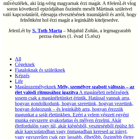
művészlélek, aki ízig-vérig magyarnak érzi magát. A #JelenLét vlog
soron következő epizódjában őszintén mesélt Mártinak szüleivel
való kapcsolatáról, édesapja elvesztésének traumájáról és arról, hogy
felnőttként hol érzi magát a leginkább kiteljesedve.
JelenLét by
S. Toth Marta
– Mujahid Zoltán, a legmagyarabb
perzsa énekes (1. évad 15.rész)
All
Cégeknek
Fiataloknak és szüleiknek
Képzés
Life
Magánszemélyeknek
Mély, személyre szabott változás – az
élet valódi ritmusához igazítva
A magánéleti nehézségek
sosem csak a magánéletünket érintik. Hatással vannak arra,
hogyan gondolkodunk, hogyan szeretünk, hogyan vezetünk,
hogyan dolgozunk – és leginkább arra, hogyan érezzük
magunkat a saját életünkben. Ezért a velem végzett egyéni
munka egyszerre gyakorlatias és mélyen érzelmi. Akár
életfordulón vagy túl, akár kiégésből, veszteségből épülsz fel,
akár kapcsolatodban vagy önmagadban keresed az irányt,
vagy egyszerűen csak egy lassabb, élhetőbb, őszintébb életre