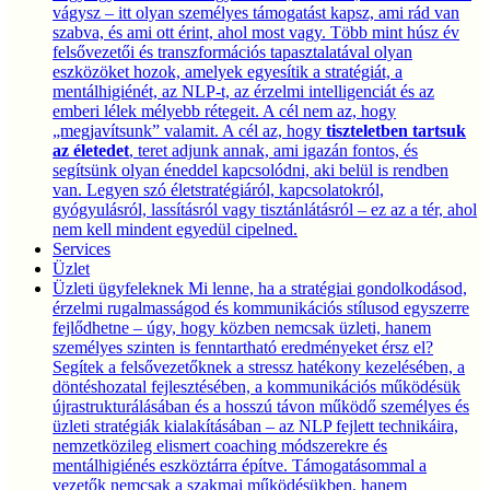
vágysz – itt olyan személyes támogatást kapsz, ami rád van
szabva, és ami ott érint, ahol most vagy. Több mint húsz év
felsővezetői és transzformációs tapasztalatával olyan
eszközöket hozok, amelyek egyesítik a stratégiát, a
mentálhigiénét, az NLP-t, az érzelmi intelligenciát és az
emberi lélek mélyebb rétegeit. A cél nem az, hogy
„megjavítsunk” valamit. A cél az, hogy
tiszteletben tartsuk
az életedet
, teret adjunk annak, ami igazán fontos, és
segítsünk olyan éneddel kapcsolódni, aki belül is rendben
van. Legyen szó életstratégiáról, kapcsolatokról,
gyógyulásról, lassításról vagy tisztánlátásról – ez az a tér, ahol
nem kell mindent egyedül cipelned.
Services
Üzlet
Üzleti ügyfeleknek
Mi lenne, ha a stratégiai gondolkodásod,
érzelmi rugalmasságod és kommunikációs stílusod egyszerre
fejlődhetne – úgy, hogy közben nemcsak üzleti, hanem
személyes szinten is fenntartható eredményeket érsz el?
Segítek a felsővezetőknek a stressz hatékony kezelésében, a
döntéshozatal fejlesztésében, a kommunikációs működésük
újrastrukturálásában és a hosszú távon működő személyes és
üzleti stratégiák kialakításában – az NLP fejlett technikáira,
nemzetközileg elismert coaching módszerekre és
mentálhigiénés eszköztárra építve. Támogatásommal a
vezetők nemcsak a szakmai működésükben, hanem