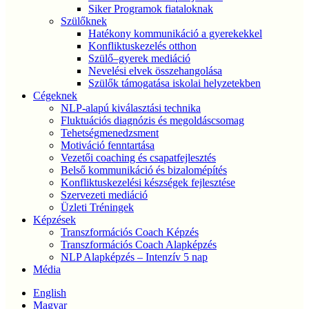
Siker Programok fiataloknak
Szülőknek
Hatékony kommunikáció a gyerekekkel
Konfliktuskezelés otthon
Szülő–gyerek mediáció
Nevelési elvek összehangolása
Szülők támogatása iskolai helyzetekben
Cégeknek
NLP-alapú kiválasztási technika
Fluktuációs diagnózis és megoldáscsomag
Tehetségmenedzsment
Motiváció fenntartása
Vezetői coaching és csapatfejlesztés
Belső kommunikáció és bizalomépítés
Konfliktuskezelési készségek fejlesztése
Szervezeti mediáció
Üzleti Tréningek
Képzések
Transzformációs Coach Képzés
Transzformációs Coach Alapképzés
NLP Alapképzés – Intenzív 5 nap
Média
English
Magyar