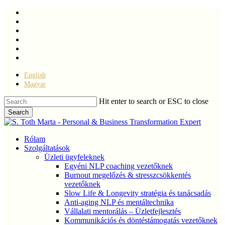
Skip
facebook
to
linkedin
main
youtube
content
instagram
phone
email
English
Magyar
Hit enter to search or ESC to close
Search
Close
Search
Menu
Rólam
Szolgáltatások
Üzleti ügyfeleknek
Egyéni NLP coaching vezetőknek
Burnout megelőzés & stresszcsökkentés
vezetőknek
Slow Life & Longevity stratégia és tanácsadás
Anti-aging NLP és mentáltechnika
Vállalati mentorálás – Üzletfejlesztés
Kommunikációs és döntéstámogatás vezetőknek