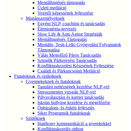
Mentálhigiénés támogatás
Üzleti mediáció
Vezetői képességek fejlesztése
Magánszemélyeknek
Egyéni NLP, coaching és tanácsadás
Életstratégia-tervezés
Slow Life & Anti-Aging Stratégiák
Mentálhigiénés Támogatás
Mentális, Testi-Lelki Gyógyulási Folyamatok
Támogatása
Válás Megelőző Páros Tanácsadás
Szinglik Párkeresési Tanácsadás
Konfliktuskezelési Készségek Fejlesztése
Családi és Párkapcsolati Mediáció
Fiataloknak és szüleiknek
Gyermekeknek és fiataloknak
Tanulási nehézségek kezelése NLP-vel
Stresszmentes vizsgák NLP-vel
Pályaválasztási és karrier tanácsadás
Iskolai bullying kezelése és megelőzése
Önbizalom- és énkép fejlesztés
Siker Programok fiataloknak
Szülőknek
Hatékony kommunikáció a gyerekekkel
Konfliktuskezelés otthon