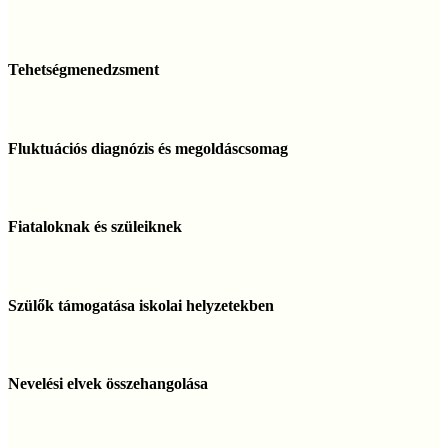
Tehetségmenedzsment
Tehetségmenedzsment
Fluktuációs
diagnózis
Fluktuációs diagnózis és megoldáscsomag
és
megoldáscsomag
Fiataloknak
és
Fiataloknak és szüleiknek
szüleiknek
Szülők
támogatása
Szülők támogatása iskolai helyzetekben
iskolai
helyzetekben
Nevelési
elvek
Nevelési elvek összehangolása
összehangolása
Szülő–