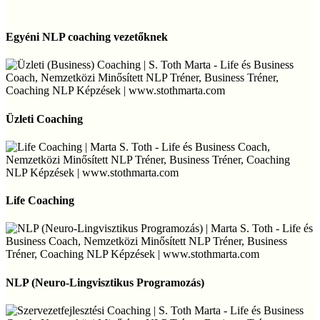
stresszcsökkentés
vezetőknek
Egyéni
NLP
Egyéni NLP coaching vezetőknek
coaching
vezetőknek
Üzleti
Coaching
Üzleti Coaching
Life
Coaching
Life Coaching
NLP
(Neuro-
NLP (Neuro-Lingvisztikus Programozás)
Lingvisztikus
Programozás)