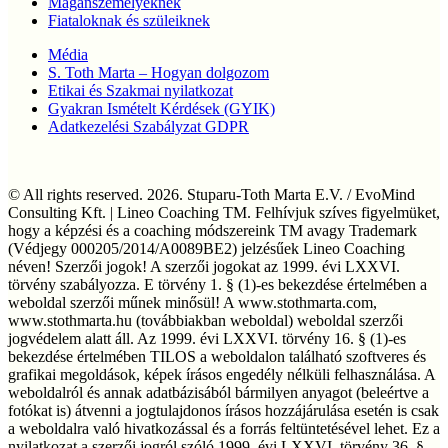
Magánszemélyeknek
Fiataloknak és szüleiknek
Média
S. Toth Marta – Hogyan dolgozom
Etikai és Szakmai nyilatkozat
Gyakran Ismételt Kérdések (GYIK)
Adatkezelési Szabályzat GDPR
© All rights reserved. 2026. Stuparu-Toth Marta E.V. / EvoMind
Consulting Kft. | Lineo Coaching TM. Felhívjuk szíves figyelmüket,
hogy a képzési és a coaching módszereink TM avagy Trademark
(Védjegy 000205/2014/A0089BE2) jelzésűek Lineo Coaching
néven! Szerzői jogok! A szerzői jogokat az 1999. évi LXXVI.
törvény szabályozza. E törvény 1. § (1)-es bekezdése értelmében a
weboldal szerzői műnek minősül! A www.stothmarta.com,
www.stothmarta.hu (továbbiakban weboldal) weboldal szerzői
jogvédelem alatt áll. Az 1999. évi LXXVI. törvény 16. § (1)-es
bekezdése értelmében TILOS a weboldalon található szoftveres és
grafikai megoldások, képek írásos engedély nélküli felhasználása. A
weboldalról és annak adatbázisából bármilyen anyagot (beleértve a
fotókat is) átvenni a jogtulajdonos írásos hozzájárulása esetén is csak
a weboldalra való hivatkozással és a forrás feltüntetésével lehet. Ez a
nyilatkozat a szerzői jogról szóló 1999. évi LXXVI. törvény 36. §