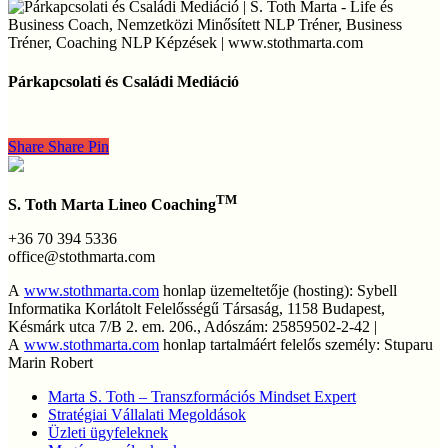
Párkapcsolati
és
Párkapcsolati és Családi Mediáció
Családi
Mediáció
Share
Share
Share
Pin
TM
S. Toth Marta Lineo Coaching
+36 70 394 5336
office@stothmarta.com
A
www.stothmarta.com
honlap üzemeltetője (hosting): Sybell
Informatika Korlátolt Felelősségű Társaság, 1158 Budapest,
Késmárk utca 7/B 2. em. 206., Adószám: 25859502-2-42 |
A
www.stothmarta.com
honlap tartalmáért felelős személy: Stuparu
Marin Robert
Marta S. Toth – Transzformációs Mindset Expert
Stratégiai Vállalati Megoldások
Üzleti ügyfeleknek