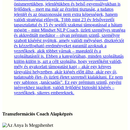
önismeretükben, jelenlétükben és belső egyensúlyukban is
fejlődnek – mert ma már az érzelmi tisztaság, a tudatos
jelenlét és az önazonosság nem extra képességek, hanem
valódi stratégiai előnyök. Több mint 23 év felsővezetői
tapasztalattal és 15 év segítői szakmai támogatással a hátam
mögött – mint Mindset NLP Coach, üzleti személyes stratéga
és akkreditált mediátor – olyan prémium szintű, személyre
szabott kísérést nyújtok, amely valódi mélységet, diszkréciót
és kézzelfogható eredményeket garantál azoknak a
vezetőknek, akik többet várnak – maguktól és a
szolgáltatástól is. Ebben a kategóriában, minden szolgáltatás
külön-külön is, azt a célt szolgálja, hogy vezetőként valódi,
mély és gyakorlati támogatást kapj – akár egy kényes
tárgyalási helyzetben, akár kiégés előtt állsz, akár egy új,
tudatosabb élet- és üzleti életet szeretnél kialakítani. Ez nem
egy sablonos „tanácsadás”. Ez egy prémium szintű, egyéni
igényekhez igazított, valódi fejlődést biztosító kísérés –
vezetőknek, sikeres embereknek.
Transzformációs
Coach
Transzformációs Coach Alapképzés
Alapképzés