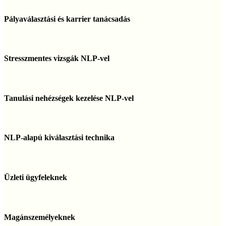
megelőzése
Pályaválasztási
és
Pályaválasztási és karrier tanácsadás
karrier
tanácsadás
Stresszmentes
vizsgák
Stresszmentes vizsgák NLP-vel
NLP-
vel
Tanulási
nehézségek
Tanulási nehézségek kezelése NLP-vel
kezelése
NLP-
vel
NLP-
alapú
NLP-alapú kiválasztási technika
kiválasztási
technika
Üzleti
ügyfeleknek
Üzleti ügyfeleknek
Magánszemélyeknek
Magánszemélyeknek