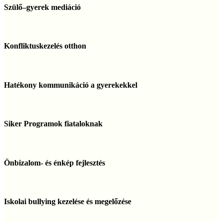
gyerek
Szülő–gyerek mediáció
mediáció
Konfliktuskezelés
otthon
Konfliktuskezelés otthon
Hatékony
kommunikáció
Hatékony kommunikáció a gyerekekkel
a
gyerekekkel
Siker
Programok
Siker Programok fiataloknak
fiataloknak
Önbizalom-
és
Önbizalom- és énkép fejlesztés
énkép
fejlesztés
Iskolai
bullying
Iskolai bullying kezelése és megelőzése
kezelése
és