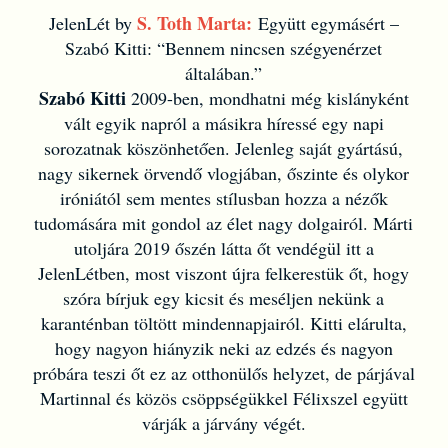
S. Toth Marta:
JelenLét by
Együtt egymásért –
Szabó Kitti: “Bennem nincsen szégyenérzet
általában.”
Szabó Kitti
2009-ben, mondhatni még kislányként
vált egyik napról a másikra híressé egy napi
sorozatnak köszönhetően. Jelenleg saját gyártású,
nagy sikernek örvendő vlogjában, őszinte és olykor
iróniától sem mentes stílusban hozza a nézők
tudomására mit gondol az élet nagy dolgairól. Márti
utoljára 2019 őszén látta őt vendégül itt a
JelenLétben, most viszont újra felkerestük őt, hogy
szóra bírjuk egy kicsit és meséljen nekünk a
karanténban töltött mindennapjairól. Kitti elárulta,
hogy nagyon hiányzik neki az edzés és nagyon
próbára teszi őt ez az otthonülős helyzet, de párjával
Martinnal és közös csöppségükkel Félixszel együtt
várják a járvány végét.