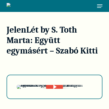
Skip
Menu
to
main
content
JelenLét by S. Toth
Marta: Együtt
egymásért – Szabó Kitti
Play Video
Play Video