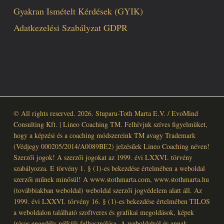
Gyakran Ismételt Kérdések (GYIK)
Adatkezelési Szabályzat GDPR
© All rights reserved. 2026. Stuparu-Toth Marta E.V. / EvoMind
Consulting Kft. | Lineo Coaching TM. Felhívjuk szíves figyelmüket,
hogy a képzési és a coaching módszereink TM avagy Trademark
(Védjegy 000205/2014/A0089BE2) jelzésűek Lineo Coaching néven!
Szerzői jogok! A szerzői jogokat az 1999. évi LXXVI. törvény
szabályozza. E törvény 1. § (1)-es bekezdése értelmében a weboldal
szerzői műnek minősül! A www.stothmarta.com, www.stothmarta.hu
(továbbiakban weboldal) weboldal szerzői jogvédelem alatt áll. Az
1999. évi LXXVI. törvény 16. § (1)-es bekezdése értelmében TILOS
a weboldalon található szoftveres és grafikai megoldások, képek
írásos engedély nélküli felhasználása. A weboldalról és annak