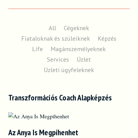
All
Cégeknek
Fiataloknak és szüleiknek
Képzés
Life
Magánszemélyeknek
Services
Üzlet
Üzleti ügyfeleknek
Transzformációs Coach Alapképzés
Az Anya Is Megpihenhet