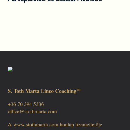
S. Toth Marta Lineo Coaching
TM
+36 70 394 5336
office@stothmarta.com
A
www.stothmarta.com
honlap üzemeltetője