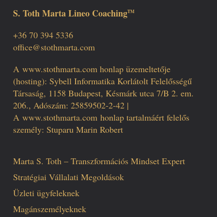
S. Toth Marta Lineo Coaching
TM
+36 70 394 5336
office@stothmarta.com
A
www.stothmarta.com
honlap üzemeltetője
(hosting): Sybell Informatika Korlátolt Felelősségű
Társaság, 1158 Budapest, Késmárk utca 7/B 2. em.
206., Adószám: 25859502-2-42 |
A
www.stothmarta.com
honlap tartalmáért felelős
személy: Stuparu Marin Robert
Marta S. Toth – Transzformációs Mindset Expert
Stratégiai Vállalati Megoldások
Üzleti ügyfeleknek
Magánszemélyeknek