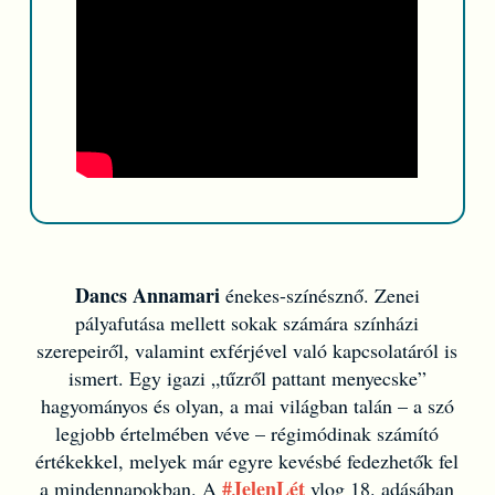
Dancs Annamari
énekes-színésznő. Zenei
pályafutása mellett sokak számára színházi
szerepeiről, valamint exférjével való kapcsolatáról is
ismert. Egy igazi „tűzről pattant menyecske”
hagyományos és olyan, a mai világban talán – a szó
legjobb értelmében véve – régimódinak számító
értékekkel, melyek már egyre kevésbé fedezhetők fel
#JelenLét
a mindennapokban. A
vlog 18. adásában