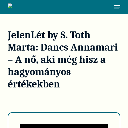
Skip
Menu
to
main
content
JelenLét by S. Toth
Marta: Dancs Annamari
– A nő, aki még hisz a
hagyományos
értékekben