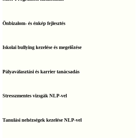
fiataloknak
Önbizalom-
és
Önbizalom- és énkép fejlesztés
énkép
fejlesztés
Iskolai
bullying
Iskolai bullying kezelése és megelőzése
kezelése
és
megelőzése
Pályaválasztási
és
Pályaválasztási és karrier tanácsadás
karrier
tanácsadás
Stresszmentes
vizsgák
Stresszmentes vizsgák NLP-vel
NLP-
vel
Tanulási
nehézségek
Tanulási nehézségek kezelése NLP-vel
kezelése
NLP-
vel
NLP-