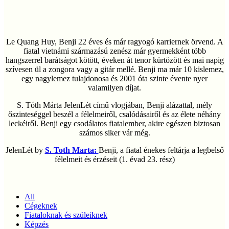
Le Quang Huy, Benji 22 éves és már ragyogó karriernek örvend. A
fiatal vietnámi származású zenész már gyermekként több
hangszerrel barátságot kötött, éveken át tenor kürtözött és mai napig
szívesen ül a zongora vagy a gitár mellé. Benji ma már 10 kislemez,
egy nagylemez tulajdonosa és 2001 óta szinte évente nyer
valamilyen díjat.
S. Tóth Márta JelenLét című vlogjában, Benji alázattal, mély
őszinteséggel beszél a félelmeiről, csalódásairől és az élete néhány
leckéiről. Benji egy csodálatos fiatalember, akire egészen biztosan
számos siker vár még.
JelenLét by
S. Toth Marta:
Benji, a fiatal énekes feltárja a legbelső
félelmeit és érzéseit (1. évad 23. rész)
All
Cégeknek
Fiataloknak és szüleiknek
Képzés