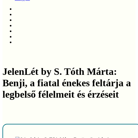
twitter
facebook
linkedin
youtube
instagram
phone
email
JelenLét by S. Tóth Márta:
Benji, a fiatal énekes feltárja a
legbelső félelmeit és érzéseit