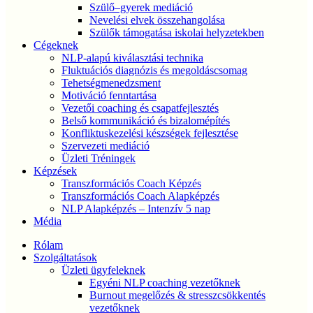
Szülő–gyerek mediáció
Nevelési elvek összehangolása
Szülők támogatása iskolai helyzetekben
Cégeknek
NLP-alapú kiválasztási technika
Fluktuációs diagnózis és megoldáscsomag
Tehetségmenedzsment
Motiváció fenntartása
Vezetői coaching és csapatfejlesztés
Belső kommunikáció és bizalomépítés
Konfliktuskezelési készségek fejlesztése
Szervezeti mediáció
Üzleti Tréningek
Képzések
Transzformációs Coach Képzés
Transzformációs Coach Alapképzés
NLP Alapképzés – Intenzív 5 nap
Média
Rólam
Szolgáltatások
Üzleti ügyfeleknek
Egyéni NLP coaching vezetőknek
Burnout megelőzés & stresszcsökkentés
vezetőknek