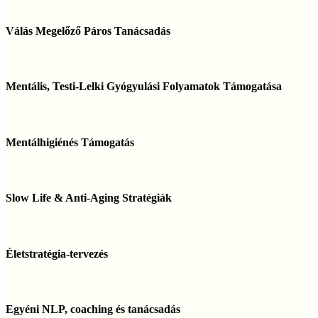
Válás
Megelőző
Válás Megelőző Páros Tanácsadás
Páros
Tanácsadás
Mentális,
Testi-
Mentális, Testi-Lelki Gyógyulási Folyamatok Támogatása
Lelki
Gyógyulási
Folyamatok
Mentálhigiénés
Támogatása
Támogatás
Mentálhigiénés Támogatás
Slow
Life
Slow Life & Anti-Aging Stratégiák
&
Anti-
Aging
Életstratégia-
Stratégiák
tervezés
Életstratégia-tervezés
Egyéni
NLP,
Egyéni NLP, coaching és tanácsadás