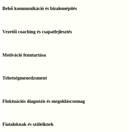
Belső
kommunikáció
Belső kommunikáció és bizalomépítés
és
bizalomépítés
Vezetői
coaching
Vezetői coaching és csapatfejlesztés
és
csapatfejlesztés
Motiváció
fenntartása
Motiváció fenntartása
Tehetségmenedzsment
Tehetségmenedzsment
Fluktuációs
diagnózis
Fluktuációs diagnózis és megoldáscsomag
és
megoldáscsomag
Fiataloknak
és
Fiataloknak és szüleiknek
szüleiknek