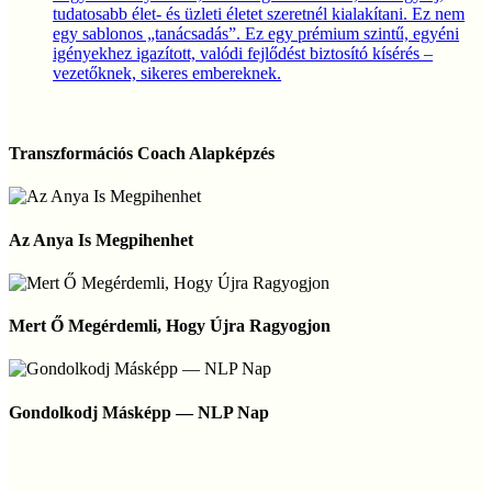
tudatosabb élet- és üzleti életet szeretnél kialakítani. Ez nem
egy sablonos „tanácsadás”. Ez egy prémium szintű, egyéni
igényekhez igazított, valódi fejlődést biztosító kísérés –
vezetőknek, sikeres embereknek.
Transzformációs
Coach
Transzformációs Coach Alapképzés
Alapképzés
Az
Anya
Az Anya Is Megpihenhet
Is
Megpihenhet
Mert
Ő
Mert Ő Megérdemli, Hogy Újra Ragyogjon
Megérdemli,
Hogy
Újra
Gondolkodj
Ragyogjon
Másképp
Gondolkodj Másképp — NLP Nap
—
NLP
Nap
NLP