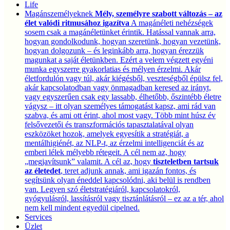
Life
Magánszemélyeknek
Mély, személyre szabott változás – az
élet valódi ritmusához igazítva
A magánéleti nehézségek
sosem csak a magánéletünket érintik. Hatással vannak arra,
hogyan gondolkodunk, hogyan szeretünk, hogyan vezetünk,
hogyan dolgozunk – és leginkább arra, hogyan érezzük
magunkat a saját életünkben. Ezért a velem végzett egyéni
munka egyszerre gyakorlatias és mélyen érzelmi. Akár
életfordulón vagy túl, akár kiégésből, veszteségből épülsz fel,
akár kapcsolatodban vagy önmagadban keresed az irányt,
vagy egyszerűen csak egy lassabb, élhetőbb, őszintébb életre
vágysz – itt olyan személyes támogatást kapsz, ami rád van
szabva, és ami ott érint, ahol most vagy. Több mint húsz év
felsővezetői és transzformációs tapasztalatával olyan
eszközöket hozok, amelyek egyesítik a stratégiát, a
mentálhigiénét, az NLP-t, az érzelmi intelligenciát és az
emberi lélek mélyebb rétegeit. A cél nem az, hogy
„megjavítsunk” valamit. A cél az, hogy
tiszteletben tartsuk
az életedet
, teret adjunk annak, ami igazán fontos, és
segítsünk olyan éneddel kapcsolódni, aki belül is rendben
van. Legyen szó életstratégiáról, kapcsolatokról,
gyógyulásról, lassításról vagy tisztánlátásról – ez az a tér, ahol
nem kell mindent egyedül cipelned.
Services
Üzlet