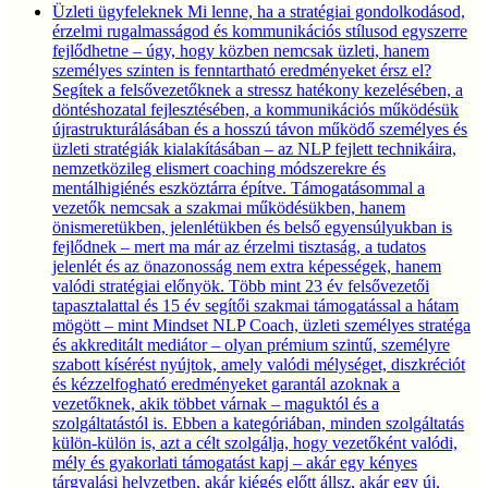
Üzleti ügyfeleknek
Mi lenne, ha a stratégiai gondolkodásod,
érzelmi rugalmasságod és kommunikációs stílusod egyszerre
fejlődhetne – úgy, hogy közben nemcsak üzleti, hanem
személyes szinten is fenntartható eredményeket érsz el?
Segítek a felsővezetőknek a stressz hatékony kezelésében, a
döntéshozatal fejlesztésében, a kommunikációs működésük
újrastrukturálásában és a hosszú távon működő személyes és
üzleti stratégiák kialakításában – az NLP fejlett technikáira,
nemzetközileg elismert coaching módszerekre és
mentálhigiénés eszköztárra építve. Támogatásommal a
vezetők nemcsak a szakmai működésükben, hanem
önismeretükben, jelenlétükben és belső egyensúlyukban is
fejlődnek – mert ma már az érzelmi tisztaság, a tudatos
jelenlét és az önazonosság nem extra képességek, hanem
valódi stratégiai előnyök. Több mint 23 év felsővezetői
tapasztalattal és 15 év segítői szakmai támogatással a hátam
mögött – mint Mindset NLP Coach, üzleti személyes stratéga
és akkreditált mediátor – olyan prémium szintű, személyre
szabott kísérést nyújtok, amely valódi mélységet, diszkréciót
és kézzelfogható eredményeket garantál azoknak a
vezetőknek, akik többet várnak – maguktól és a
szolgáltatástól is. Ebben a kategóriában, minden szolgáltatás
külön-külön is, azt a célt szolgálja, hogy vezetőként valódi,
mély és gyakorlati támogatást kapj – akár egy kényes
tárgyalási helyzetben, akár kiégés előtt állsz, akár egy új,