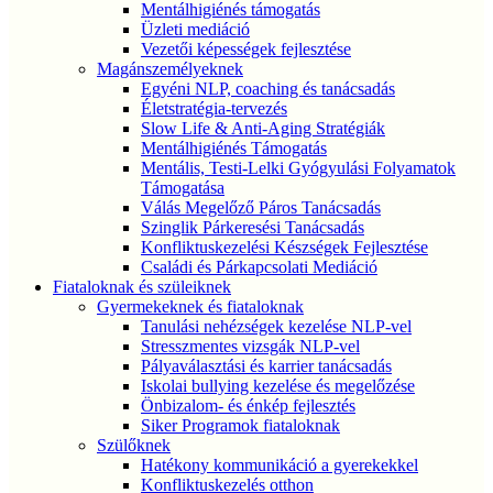
Mentálhigiénés támogatás
Üzleti mediáció
Vezetői képességek fejlesztése
Magánszemélyeknek
Egyéni NLP, coaching és tanácsadás
Életstratégia-tervezés
Slow Life & Anti-Aging Stratégiák
Mentálhigiénés Támogatás
Mentális, Testi-Lelki Gyógyulási Folyamatok
Támogatása
Válás Megelőző Páros Tanácsadás
Szinglik Párkeresési Tanácsadás
Konfliktuskezelési Készségek Fejlesztése
Családi és Párkapcsolati Mediáció
Fiataloknak és szüleiknek
Gyermekeknek és fiataloknak
Tanulási nehézségek kezelése NLP-vel
Stresszmentes vizsgák NLP-vel
Pályaválasztási és karrier tanácsadás
Iskolai bullying kezelése és megelőzése
Önbizalom- és énkép fejlesztés
Siker Programok fiataloknak
Szülőknek
Hatékony kommunikáció a gyerekekkel
Konfliktuskezelés otthon