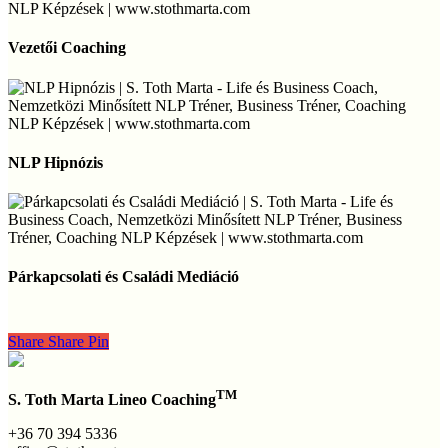
Vezetői
Coaching
Vezetői Coaching
NLP
Hipnózis
NLP Hipnózis
Párkapcsolati
és
Párkapcsolati és Családi Mediáció
Családi
Mediáció
Share
Share
Share
Pin
TM
S. Toth Marta Lineo Coaching
+36 70 394 5336