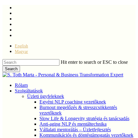
Skip
facebook
to
linkedin
main
youtube
content
instagram
phone
email
English
Magyar
Hit enter to search or ESC to close
Search
Close
Search
Menu
Rólam
Szolgáltatások
Üzleti ügyfeleknek
Egyéni NLP coaching vezetőknek
Burnout megelőzés & stresszcsökkentés
vezetőknek
Slow Life & Longevity stratégia és tanácsadás
Anti-aging NLP és mentáltechnika
Vállalati mentorálás – Üzletfejlesztés
Kommunikációs és döntéstámogatás vezetőknek