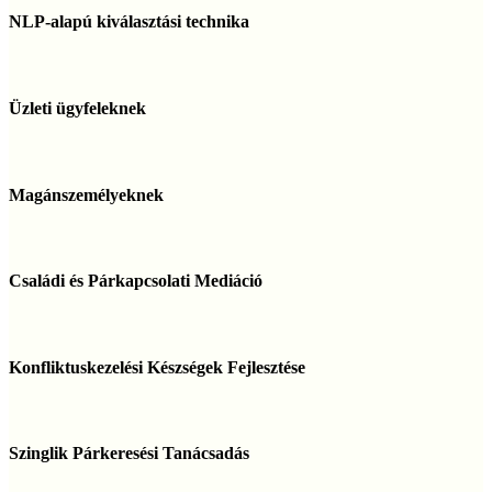
alapú
NLP-alapú kiválasztási technika
kiválasztási
technika
Üzleti
ügyfeleknek
Üzleti ügyfeleknek
Magánszemélyeknek
Magánszemélyeknek
Családi
és
Családi és Párkapcsolati Mediáció
Párkapcsolati
Mediáció
Konfliktuskezelési
Készségek
Konfliktuskezelési Készségek Fejlesztése
Fejlesztése
Szinglik
Párkeresési
Szinglik Párkeresési Tanácsadás
Tanácsadás