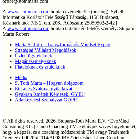
office@stothmarta.com
A
www.stothmarta.com
honlap üzemeltetője (hosting): Sybell
Informatika Korlátolt Felelősségű Társaság, 1158 Budapest,
Késmárk utca 7/B 2. em. 206., Adószám: 25859502-2-42 |
A
www.stothmarta.com
honlap tartalmáért felelős személy: Stuparu
Marin Robert
Marta S. Toth – Transzformációs Mindset Expert
Stratégiai Vállalati Megoldások
Üzleti ügyfeleknek
Magánszemélyeknek
Fiataloknak és szüleiknek
Média
S. Toth Marta – Hogyan dolgozom
Etikai és Szakmai nyilatkozat
Gyakran Ismételt Kérdések (GYIK)
Adatkezelési Szabályzat GDPR
© All rights reserved. 2026. Stuparu-Toth Marta E.V. / EvoMind
Consulting Kft. | Lineo Coaching TM. Felhívjuk szíves figyelmüket,
hogy a képzési és a coaching módszereink TM avagy Trademark
(Védjegy 000205/2014/A0089BE2) jelzésűek Lineo Coaching