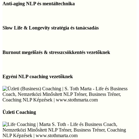
aging
Anti-aging NLP és mentáltechnika
NLP
és
mentáltechnika
Slow
Life
Slow Life & Longevity stratégia és tanácsadás
&
Longevity
stratégia
Burnout
és
megelőzés
Burnout megelőzés & stresszcsökkentés vezetőknek
tanácsadás
&
stresszcsökkentés
vezetőknek
Egyéni
NLP
Egyéni NLP coaching vezetőknek
coaching
vezetőknek
Üzleti
Coaching
Üzleti Coaching