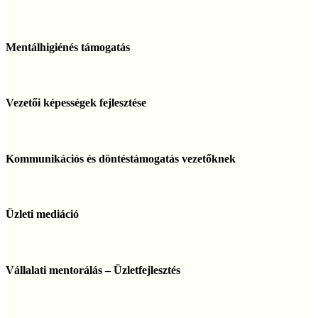
coaching
és
tanácsadás
Mentálhigiénés
támogatás
Mentálhigiénés támogatás
Vezetői
képességek
Vezetői képességek fejlesztése
fejlesztése
Kommunikációs
és
Kommunikációs és döntéstámogatás vezetőknek
döntéstámogatás
vezetőknek
Üzleti
mediáció
Üzleti mediáció
Vállalati
mentorálás
Vállalati mentorálás – Üzletfejlesztés
–
Üzletfejlesztés
Anti-