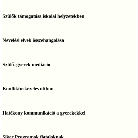
Szülők
támogatása
Szülők támogatása iskolai helyzetekben
iskolai
helyzetekben
Nevelési
elvek
Nevelési elvek összehangolása
összehangolása
Szülő–
gyerek
Szülő–gyerek mediáció
mediáció
Konfliktuskezelés
otthon
Konfliktuskezelés otthon
Hatékony
kommunikáció
Hatékony kommunikáció a gyerekekkel
a
gyerekekkel
Siker
Programok
Siker Programok fiataloknak