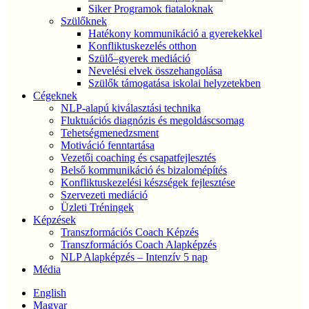
Siker Programok fiataloknak
Szülőknek
Hatékony kommunikáció a gyerekekkel
Konfliktuskezelés otthon
Szülő–gyerek mediáció
Nevelési elvek összehangolása
Szülők támogatása iskolai helyzetekben
Cégeknek
NLP-alapú kiválasztási technika
Fluktuációs diagnózis és megoldáscsomag
Tehetségmenedzsment
Motiváció fenntartása
Vezetői coaching és csapatfejlesztés
Belső kommunikáció és bizalomépítés
Konfliktuskezelési készségek fejlesztése
Szervezeti mediáció
Üzleti Tréningek
Képzések
Transzformációs Coach Képzés
Transzformációs Coach Alapképzés
NLP Alapképzés – Intenzív 5 nap
Média
English
Magyar