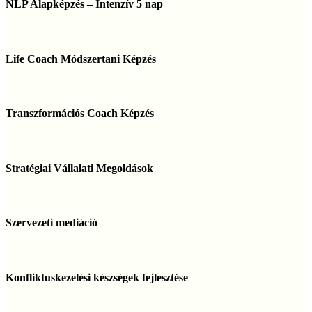
Alapképzés
NLP Alapképzés – Intenzív 5 nap
–
Intenzív
5
Life
nap
Coach
Life Coach Módszertani Képzés
Módszertani
Képzés
Transzformációs
Coach
Transzformációs Coach Képzés
Képzés
Stratégiai
Vállalati
Stratégiai Vállalati Megoldások
Megoldások
Szervezeti
mediáció
Szervezeti mediáció
Konfliktuskezelési
készségek
Konfliktuskezelési készségek fejlesztése
fejlesztése