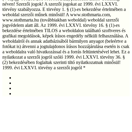
néven! Szerzői jogok! A szerzői jogokat az 1999. évi LXXVI.
törvény szabályozza. E törvény 1. § (1)-es bekezdése értelmében a
weboldal szerzői műnek minősül! A www.stothmarta.com,
www.stothmarta.hu (továbbiakban weboldal) weboldal szerzői
jogvédelem alatt áll. Az 1999. évi LXXVI. törvény 16. § (1)-es
bekezdése értelmében TILOS a weboldalon található szoftveres és
grafikai megoldások, képek írásos engedély nélküli felhasználása. A
weboldalról és annak adatbázisából bármilyen anyagot (beleértve a
fotókat is) átvenni a jogtulajdonos írásos hozzájárulása esetén is csak
a weboldalra való hivatkozással és a forrás feltüntetésével lehet. Ez a
nyilatkozat a szerzői jogról szóló 1999. évi LXXVI. törvény 36. §
(2) bekezdésében foglaltak szerinti tiltó nyilatkozatnak minősül!
1999. évi LXXVI. törvény a szerzői jogról *
facebook
linkedin
youtube
instagram