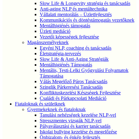
Slow Life & Longevity stratégia és tanácsadás
Anti-aging NLP és mentáltechnika
Vállalati mentorálás – Üzletfejlesztés
Kommunikációs és döntéstámogatás vezetőknek
Mentálhigiénés támogatás
Üzleti mediáció
Vezetői képességek fejlesztése
Magánszemélyeknek
Egyéni NLP, coaching és tanácsadás
Életstratégia-tervezés
Slow Life & Anti-Aging Stratégiák
Mentálhigiénés Támogatás
Mentális, Testi-Lelki Gyógyulási Folyamatok
Támogatása
Válás Megelőző Páros Tanácsadás
Szinglik Párkeresési Tanácsadás
Konfliktuskezelési Készségek Fejlesztése
Családi és Párkapcsolati Mediáció
Fiataloknak és szüleiknek
Gyermekeknek és fiataloknak
Tanulási nehézségek kezelése NLP-vel
Stresszmentes vizsgák NLP-vel
Pályaválasztási és karrier tanácsadás
Iskolai bullying kezelése és megelőzése
Önbizalom- és énkép fejlesztés