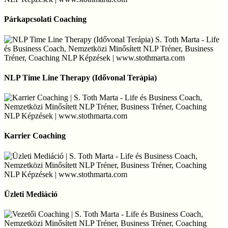
Párkapcsolati
Coaching
Párkapcsolati Coaching
NLP
Time
NLP Time Line Therapy (Idővonal Terápia)
Line
Therapy
(Idővonal
Terápia)
Karrier
Coaching
Karrier Coaching
Üzleti
Mediáció
Üzleti Mediáció