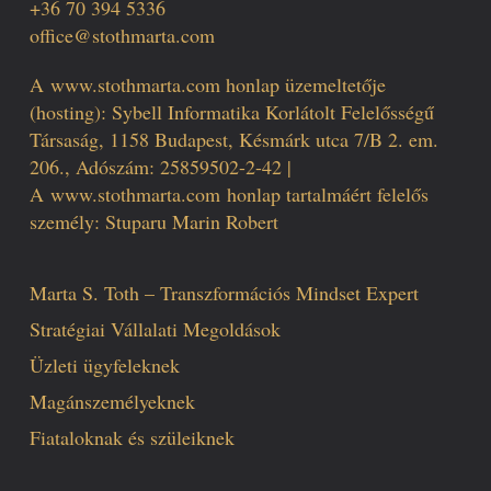
+36 70 394 5336
office@stothmarta.com
A
www.stothmarta.com
honlap üzemeltetője
(hosting): Sybell Informatika Korlátolt Felelősségű
Társaság, 1158 Budapest, Késmárk utca 7/B 2. em.
206., Adószám: 25859502-2-42 |
A
www.stothmarta.com
honlap tartalmáért felelős
személy: Stuparu Marin Robert
Marta S. Toth – Transzformációs Mindset Expert
Stratégiai Vállalati Megoldások
Üzleti ügyfeleknek
Magánszemélyeknek
Fiataloknak és szüleiknek