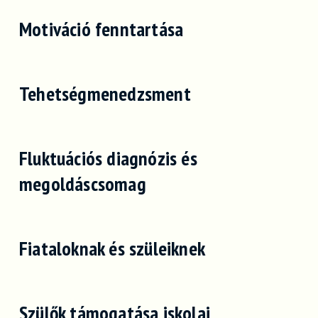
Motiváció fenntartása
Tehetségmenedzsment
Fluktuációs diagnózis és
megoldáscsomag
Fiataloknak és szüleiknek
Szülők támogatása iskolai