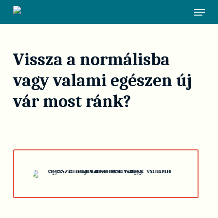
Skip
Menu
to
main
content
Vissza a normálisba
vagy valami egészen új
vár most ránk?
Play Video