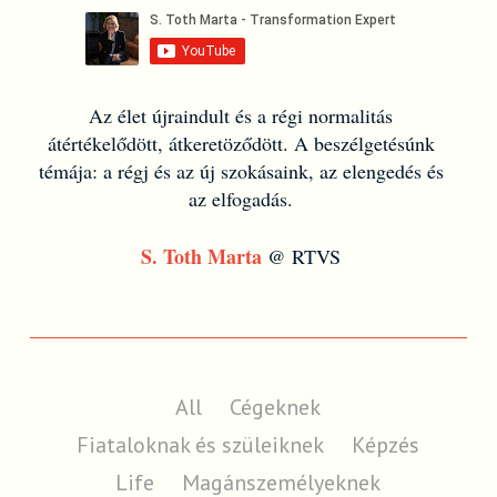
Az élet újraindult és a régi normalitás
átértékelődött, átkeretöződött. A beszélgetésúnk
témája: a régj és az új szokásaink, az elengedés és
az elfogadás.
S. Toth Marta
@ RTVS
All
Cégeknek
Fiataloknak és szüleiknek
Képzés
Life
Magánszemélyeknek