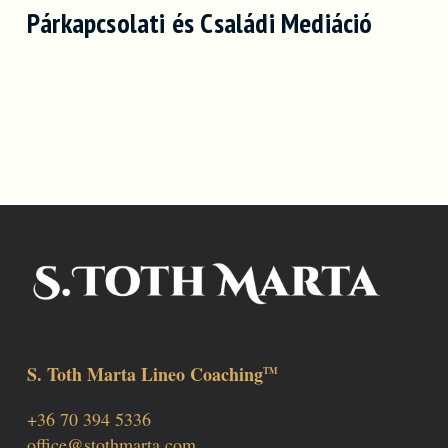
Párkapcsolati és Családi Mediáció
S. Toth Marta Lineo Coaching
TM
+36 70 394 5336
office@stothmarta.com