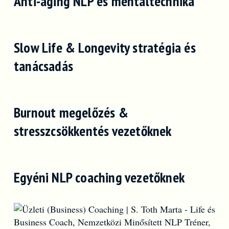
Anti-aging NLP és mentáltechnika
Slow Life & Longevity stratégia és
tanácsadás
Burnout megelőzés &
stresszcsökkentés vezetőknek
Egyéni NLP coaching vezetőknek