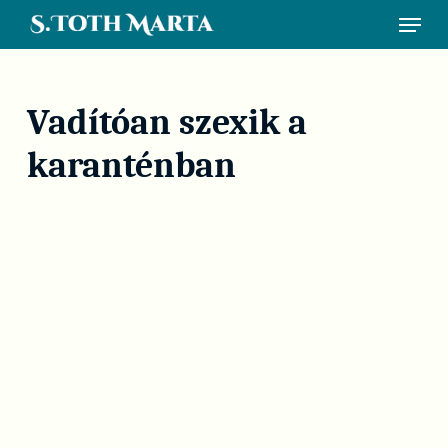
Skip
Menu
to
main
content
Vadítóan szexik a
karanténban