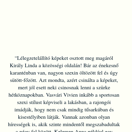
“Lélegzetelállító képeket osztott meg magáról
Király Linda a közösségi oldalán! Bár az énekesnő
karanténban van, nagyon szexin öltözött fel és úgy
sütött-főzött. Azt mondta, azért csinálta a képeket,
mert jól esett neki csinosnak lenni a szürke
hétköznapokban. Vasvári Vivien inkább a sportosan
szexi stílust képviseli a lakásban, a rajongói
imádják, hogy nem csak mindig tűsarkúban és
kisestélyiben látják. Vannak azonban olyan
hírességek is, akik szinte mindentől megszabadultak
a négy fal között. Kelemen Anna például egy