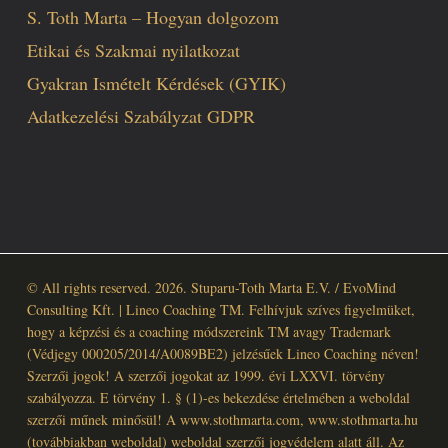
S. Toth Marta – Hogyan dolgozom
Etikai és Szakmai nyilatkozat
Gyakran Ismételt Kérdések (GYIK)
Adatkezelési Szabályzat GDPR
© All rights reserved. 2026. Stuparu-Toth Marta E.V. / EvoMind
Consulting Kft. | Lineo Coaching TM. Felhívjuk szíves figyelmüket,
hogy a képzési és a coaching módszereink TM avagy Trademark
(Védjegy 000205/2014/A0089BE2) jelzésűek Lineo Coaching néven!
Szerzői jogok! A szerzői jogokat az 1999. évi LXXVI. törvény
szabályozza. E törvény 1. § (1)-es bekezdése értelmében a weboldal
szerzői műnek minősül! A www.stothmarta.com, www.stothmarta.hu
(továbbiakban weboldal) weboldal szerzői jogvédelem alatt áll. Az