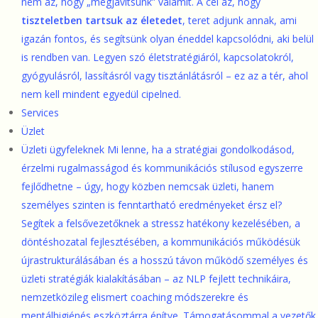
nem az, hogy „megjavítsunk” valamit. A cél az, hogy
tiszteletben tartsuk az életedet
, teret adjunk annak, ami
igazán fontos, és segítsünk olyan éneddel kapcsolódni, aki belül
is rendben van. Legyen szó életstratégiáról, kapcsolatokról,
gyógyulásról, lassításról vagy tisztánlátásról – ez az a tér, ahol
nem kell mindent egyedül cipelned.
Services
Üzlet
Üzleti ügyfeleknek
Mi lenne, ha a stratégiai gondolkodásod,
érzelmi rugalmasságod és kommunikációs stílusod egyszerre
fejlődhetne – úgy, hogy közben nemcsak üzleti, hanem
személyes szinten is fenntartható eredményeket érsz el?
Segítek a felsővezetőknek a stressz hatékony kezelésében, a
döntéshozatal fejlesztésében, a kommunikációs működésük
újrastrukturálásában és a hosszú távon működő személyes és
üzleti stratégiák kialakításában – az NLP fejlett technikáira,
nemzetközileg elismert coaching módszerekre és
mentálhigiénés eszköztárra építve. Támogatásommal a vezetők