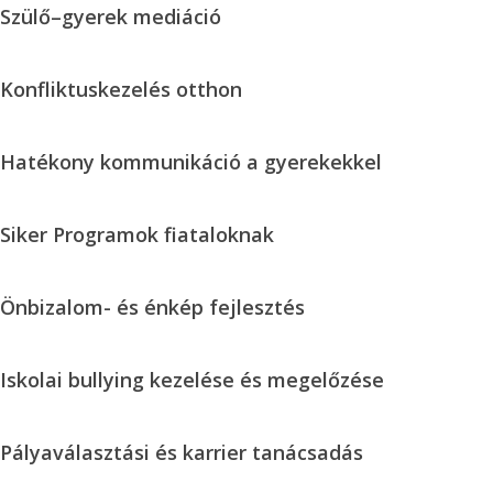
Szülő–
Szülő–gyerek mediáció
gyerek
mediáció
Konfliktuskezelés
Konfliktuskezelés otthon
otthon
Hatékony
Hatékony kommunikáció a gyerekekkel
kommunikáció
a
Siker
Siker Programok fiataloknak
gyerekekkel
Programok
fiataloknak
Önbizalom-
Önbizalom- és énkép fejlesztés
és
énkép
Iskolai
Iskolai bullying kezelése és megelőzése
fejlesztés
bullying
kezelése
Pályaválasztási
Pályaválasztási és karrier tanácsadás
és
és
megelőzése