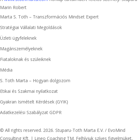
Marin Robert
Marta S. Toth – Transzformációs Mindset Expert
Stratégiai Vállalati Megoldások
Üzleti ügyfeleknek
Magánszemélyeknek
Fiataloknak és szüleiknek
Média
S. Toth Marta – Hogyan dolgozom
Etikai és Szakmai nyilatkozat
Gyakran Ismételt Kérdések (GYIK)
Adatkezelési Szabályzat GDPR
© All rights reserved. 2026. Stuparu-Toth Marta E.V. / EvoMind
Consulting Kft. | Lineo Coaching TM. Felhívjuk szíves figyelmüket,