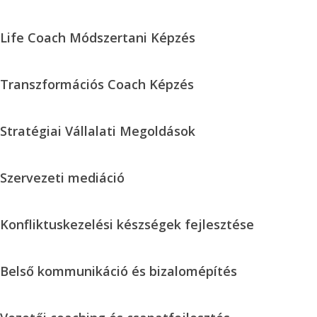
Alapképzés
Nap
–
Life
Life Coach Módszertani Képzés
Intenzív
Coach
5
Módszertani
nap
Transzformációs
Transzformációs Coach Képzés
Képzés
Coach
Képzés
Stratégiai
Stratégiai Vállalati Megoldások
Vállalati
Megoldások
Szervezeti
Szervezeti mediáció
mediáció
Konfliktuskezelési
Konfliktuskezelési készségek fejlesztése
készségek
fejlesztése
Belső
Belső kommunikáció és bizalomépítés
kommunikáció
és
Vezetői