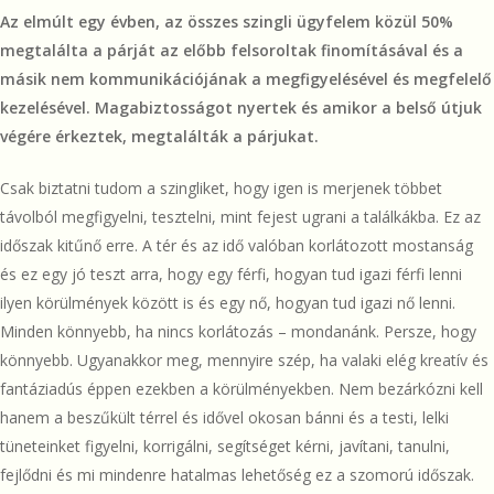
Az elmúlt egy évben, az összes szingli ügyfelem közül 50%
megtalálta a párját az előbb felsoroltak finomításával és a
másik nem kommunikációjának a megfigyelésével és megfelelő
kezelésével. Magabiztosságot nyertek és amikor a belső útjuk
végére érkeztek, megtalálták a párjukat.
Csak biztatni tudom a szingliket, hogy igen is merjenek többet
távolból megfigyelni, tesztelni, mint fejest ugrani a találkákba. Ez az
időszak kitűnő erre. A tér és az idő valóban korlátozott mostanság
és ez egy jó teszt arra, hogy egy férfi, hogyan tud igazi férfi lenni
ilyen körülmények között is és egy nő, hogyan tud igazi nő lenni.
Minden könnyebb, ha nincs korlátozás – mondanánk. Persze, hogy
könnyebb. Ugyanakkor meg, mennyire szép, ha valaki elég kreatív és
fantáziadús éppen ezekben a körülményekben. Nem bezárkózni kell
hanem a beszűkült térrel és idővel okosan bánni és a testi, lelki
tüneteinket figyelni, korrigálni, segítséget kérni, javítani, tanulni,
fejlődni és mi mindenre hatalmas lehetőség ez a szomorú időszak.