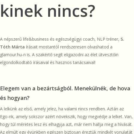
kinek nincs?
A népszerű life&business és egészségügyi coach, NLP tréner,
S.
Tóth Márta
írásait mostantól rendszeresen olvashatod a
glamour.hu-n is. A szakértő segít eligazodni az élet útvesztőin
elgondolkodtató írásaival és hasznos tanácsaival!
Elegem van a bezártságból. Menekülnék, de hova
és hogyan?
A lelkünk az első, amely jelez, ha valami nincs rendben. Aztán az
Ego-nk, amely sokszor azért növekszik, hogy megvédje a lelket. Van,
hogy túl méretes lesz és elhagyja azt, már nem hallja meg a hívását.
Az elmúlt egy évünkben egészen biztosan éreztük mindkét vonulatát