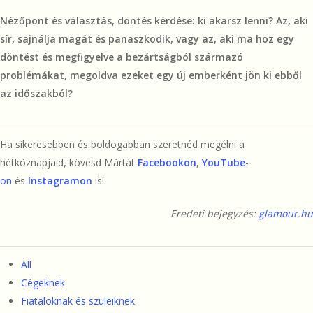
Nézőpont és választás, döntés kérdése: ki akarsz lenni? Az, aki
sír, sajnálja magát és panaszkodik, vagy az, aki ma hoz egy
döntést és megfigyelve a bezártságból származó
problémákat, megoldva ezeket egy új emberként jön ki ebből
az időszakból?
Ha sikeresebben és boldogabban szeretnéd megélni a
hétköznapjaid, kövesd Mártát
Facebookon
,
YouTube
-
on
és
Instagramon
is!
Eredeti bejegyzés:
glamour.hu
All
Cégeknek
Fiataloknak és szüleiknek