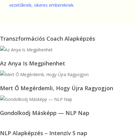
vezetőknek, sikeres embereknek.
Transzformációs
Transzformációs Coach Alapképzés
Coach
Alapképzés
Az
Az Anya Is Megpihenhet
Anya
Is
Megpihenhet
Mert
Mert Ő Megérdemli, Hogy Újra Ragyogjon
Ő
Megérdemli,
Hogy
Gondolkodj
Gondolkodj Másképp — NLP Nap
Újra
Másképp
Ragyogjon
—
NLP
NLP Alapképzés – Intenzív 5 nap
NLP