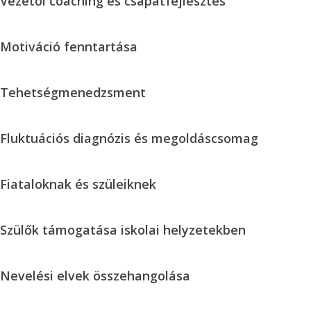
Vezetői coaching és csapatfejlesztés
bizalomépítés
coaching
és
Motiváció
Motiváció fenntartása
csapatfejlesztés
fenntartása
Tehetségmenedzsment
Tehetségmenedzsment
Fluktuációs
Fluktuációs diagnózis és megoldáscsomag
diagnózis
és
Fiataloknak
Fiataloknak és szüleiknek
megoldáscsomag
és
szüleiknek
Szülők
Szülők támogatása iskolai helyzetekben
támogatása
iskolai
Nevelési
Nevelési elvek összehangolása
helyzetekben
elvek
összehangolása