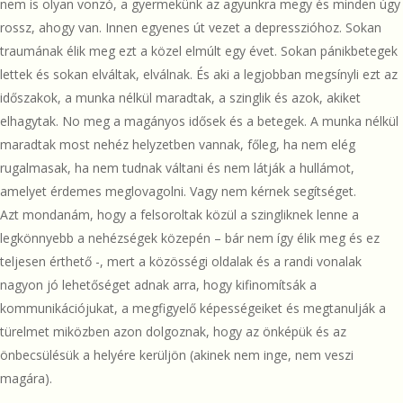
nem is olyan vonzó, a gyermekünk az agyunkra megy és minden úgy
rossz, ahogy van. Innen egyenes út vezet a depresszióhoz. Sokan
traumának élik meg ezt a közel elmúlt egy évet. Sokan pánikbetegek
lettek és sokan elváltak, elválnak. És aki a legjobban megsínyli ezt az
időszakok, a munka nélkül maradtak, a szinglik és azok, akiket
elhagytak. No meg a magányos idősek és a betegek. A munka nélkül
maradtak most nehéz helyzetben vannak, főleg, ha nem elég
rugalmasak, ha nem tudnak váltani és nem látják a hullámot,
amelyet érdemes meglovagolni. Vagy nem kérnek segítséget.
Azt mondanám, hogy a felsoroltak közül a szingliknek lenne a
legkönnyebb a nehézségek közepén – bár nem így élik meg és ez
teljesen érthető -, mert a közösségi oldalak és a randi vonalak
nagyon jó lehetőséget adnak arra, hogy kifinomítsák a
kommunikációjukat, a megfigyelő képességeiket és megtanulják a
türelmet miközben azon dolgoznak, hogy az önképük és az
önbecsülésük a helyére kerüljön (akinek nem inge, nem veszi
magára).