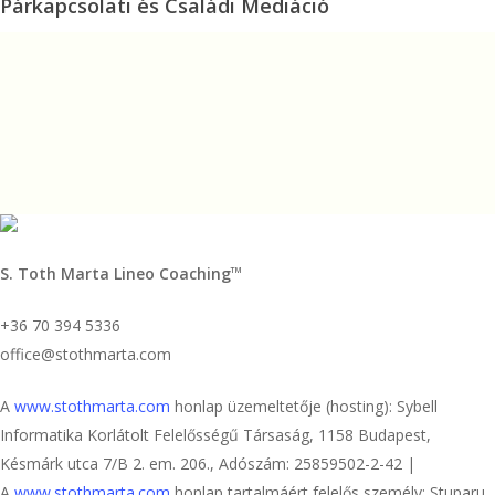
Párkapcsolati
Párkapcsolati és Családi Mediáció
és
Családi
Mediáció
S. Toth Marta Lineo Coaching
TM
+36 70 394 5336
office@stothmarta.com
A
www.stothmarta.com
honlap üzemeltetője (hosting): Sybell
Informatika Korlátolt Felelősségű Társaság, 1158 Budapest,
Késmárk utca 7/B 2. em. 206., Adószám: 25859502-2-42 |
A
www.stothmarta.com
honlap tartalmáért felelős személy: Stuparu