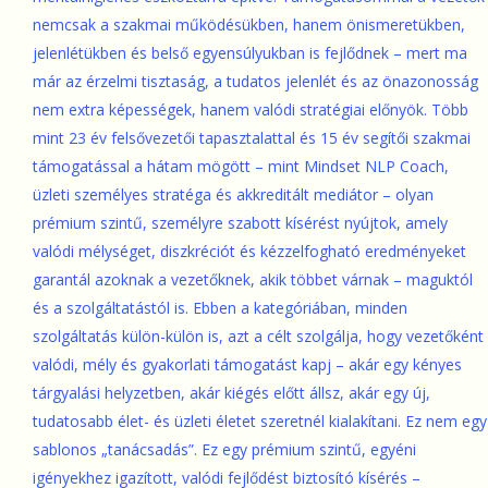
nemcsak a szakmai működésükben, hanem önismeretükben,
jelenlétükben és belső egyensúlyukban is fejlődnek – mert ma
már az érzelmi tisztaság, a tudatos jelenlét és az önazonosság
nem extra képességek, hanem valódi stratégiai előnyök. Több
mint 23 év felsővezetői tapasztalattal és 15 év segítői szakmai
támogatással a hátam mögött – mint Mindset NLP Coach,
üzleti személyes stratéga és akkreditált mediátor – olyan
prémium szintű, személyre szabott kísérést nyújtok, amely
valódi mélységet, diszkréciót és kézzelfogható eredményeket
garantál azoknak a vezetőknek, akik többet várnak – maguktól
és a szolgáltatástól is. Ebben a kategóriában, minden
szolgáltatás külön-külön is, azt a célt szolgálja, hogy vezetőként
valódi, mély és gyakorlati támogatást kapj – akár egy kényes
tárgyalási helyzetben, akár kiégés előtt állsz, akár egy új,
tudatosabb élet- és üzleti életet szeretnél kialakítani. Ez nem egy
sablonos „tanácsadás”. Ez egy prémium szintű, egyéni
igényekhez igazított, valódi fejlődést biztosító kísérés –