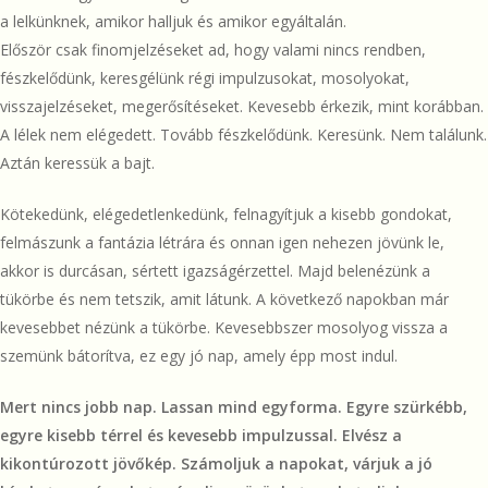
a lelkünknek, amikor halljuk és amikor egyáltalán.
Először csak finomjelzéseket ad, hogy valami nincs rendben,
fészkelődünk, keresgélünk régi impulzusokat, mosolyokat,
visszajelzéseket, megerősítéseket. Kevesebb érkezik, mint korábban.
A lélek nem elégedett. Tovább fészkelődünk. Keresünk. Nem találunk.
Aztán keressük a bajt.
Kötekedünk, elégedetlenkedünk, felnagyítjuk a kisebb gondokat,
felmászunk a fantázia létrára és onnan igen nehezen jövünk le,
akkor is durcásan, sértett igazságérzettel. Majd belenézünk a
tükörbe és nem tetszik, amit látunk. A következő napokban már
kevesebbet nézünk a tükörbe. Kevesebbszer mosolyog vissza a
szemünk bátorítva, ez egy jó nap, amely épp most indul.
Mert nincs jobb nap. Lassan mind egyforma. Egyre szürkébb,
egyre kisebb térrel és kevesebb impulzussal. Elvész a
kikontúrozott jövőkép. Számoljuk a napokat, várjuk a jó