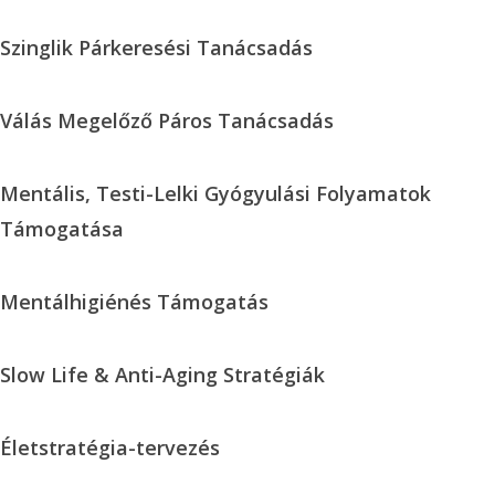
Fejlesztése
Szinglik
Szinglik Párkeresési Tanácsadás
Párkeresési
Tanácsadás
Válás
Válás Megelőző Páros Tanácsadás
Megelőző
Páros
Mentális,
Mentális, Testi-Lelki Gyógyulási Folyamatok
Tanácsadás
Testi-
Támogatása
Lelki
Gyógyulási
Mentálhigiénés
Mentálhigiénés Támogatás
Folyamatok
Támogatás
Támogatása
Slow
Slow Life & Anti-Aging Stratégiák
Life
&
Életstratégia-
Életstratégia-tervezés
Anti-
tervezés
Aging