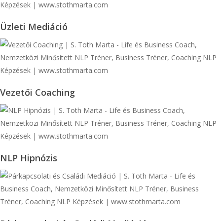
Üzleti
Üzleti Mediáció
Mediáció
Vezetői
Vezetői Coaching
Coaching
NLP
NLP Hipnózis
Hipnózis