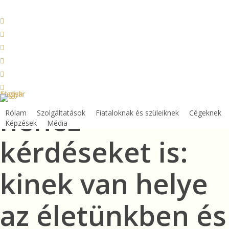
Skip
to
facebook
main
linkedin
content
youtube
instagram
phone
Tegyük fel a
email
English
Magyar
nehéz
Rólam
Szolgáltatások
Fiataloknak és szüleiknek
Cégeknek
Képzések
Média
kérdéseket is:
kinek van helye
az életünkben és