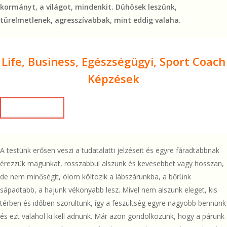
kormányt, a világot, mindenkit. Dühösek leszünk,
türelmetlenek, agresszívabbak, mint eddig valaha.
Life, Business, Egészségügyi, Sport Coach
Képzések
Részletek itt!
A testünk erősen veszi a tudatalatti jelzéseit és egyre fáradtabbnak
érezzük magunkat, rosszabbul alszunk és kevesebbet vagy hosszan,
de nem minőségit, ólom költözik a lábszárunkba, a bőrünk
sápadtabb, a hajunk vékonyabb lesz. Mivel nem alszunk eleget, kis
térben és időben szorultunk, így a feszültség egyre nagyobb bennünk
és ezt valahol ki kell adnunk. Már azon gondolkozunk, hogy a párunk