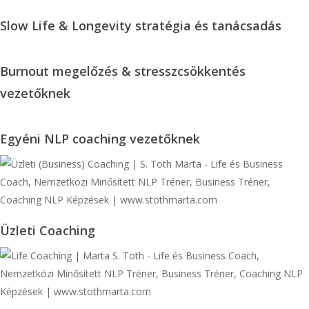
NLP
Slow
Slow Life & Longevity stratégia és tanácsadás
és
Life
mentáltechnika
&
Burnout
Burnout megelőzés & stresszcsökkentés
Longevity
megelőzés
vezetőknek
stratégia
&
és
stresszcsökkentés
tanácsadás
Egyéni
Egyéni NLP coaching vezetőknek
vezetőknek
NLP
coaching
vezetőknek
Üzleti
Üzleti Coaching
Coaching