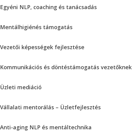
Stratégiák
Egyéni
Egyéni NLP, coaching és tanácsadás
NLP,
coaching
Mentálhigiénés
Mentálhigiénés támogatás
és
támogatás
tanácsadás
Vezetői
Vezetői képességek fejlesztése
képességek
fejlesztése
Kommunikációs
Kommunikációs és döntéstámogatás vezetőknek
és
döntéstámogatás
Üzleti
Üzleti mediáció
vezetőknek
mediáció
Vállalati
Vállalati mentorálás – Üzletfejlesztés
mentorálás
–
Anti-
Anti-aging NLP és mentáltechnika
Üzletfejlesztés
aging