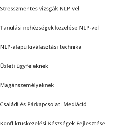
karrier
Stresszmentes
Stresszmentes vizsgák NLP-vel
tanácsadás
vizsgák
NLP-
Tanulási
Tanulási nehézségek kezelése NLP-vel
vel
nehézségek
kezelése
NLP-
NLP-alapú kiválasztási technika
NLP-
alapú
vel
kiválasztási
Üzleti
Üzleti ügyfeleknek
technika
ügyfeleknek
Magánszemélyeknek
Magánszemélyeknek
Családi
Családi és Párkapcsolati Mediáció
és
Párkapcsolati
Konfliktuskezelési
Konfliktuskezelési Készségek Fejlesztése
Mediáció
Készségek