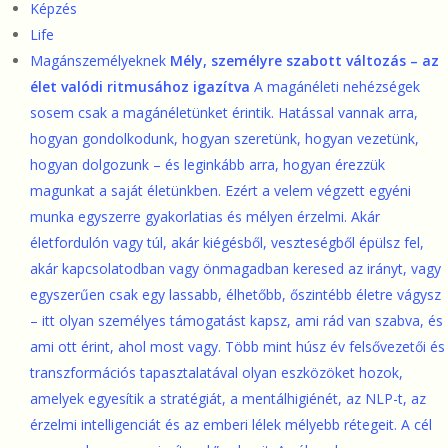
Képzés
Life
Magánszemélyeknek
Mély, személyre szabott változás – az
élet valódi ritmusához igazítva
A magánéleti nehézségek
sosem csak a magánéletünket érintik. Hatással vannak arra,
hogyan gondolkodunk, hogyan szeretünk, hogyan vezetünk,
hogyan dolgozunk – és leginkább arra, hogyan érezzük
magunkat a saját életünkben. Ezért a velem végzett egyéni
munka egyszerre gyakorlatias és mélyen érzelmi. Akár
életfordulón vagy túl, akár kiégésből, veszteségből épülsz fel,
akár kapcsolatodban vagy önmagadban keresed az irányt, vagy
egyszerűen csak egy lassabb, élhetőbb, őszintébb életre vágysz
– itt olyan személyes támogatást kapsz, ami rád van szabva, és
ami ott érint, ahol most vagy. Több mint húsz év felsővezetői és
transzformációs tapasztalatával olyan eszközöket hozok,
amelyek egyesítik a stratégiát, a mentálhigiénét, az NLP-t, az
érzelmi intelligenciát és az emberi lélek mélyebb rétegeit. A cél