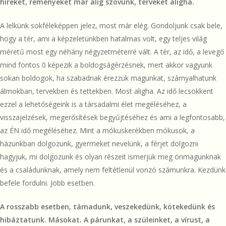
híreket, reményeket már alig szövünk, terveket aligha.
A lelkünk sokféleképpen jelez, most már elég. Gondoljunk csak bele,
hogy a tér, ami a képzeletünkben hatalmas volt, egy teljes világ
méretű most egy néhány négyzetméterré vált. A tér, az idő, a levegő
mind fontos 0 képezik a boldogságérzésnek, mert akkor vagyunk
sokan boldogok, ha szabadnak érezzük magunkat, szárnyalhatunk
álmokban, tervekben és tettekben. Most aligha. Az idő lecsökkent
ezzel a lehetőségeink is a társadalmi élet megéléséhez, a
visszajelzések, megerősítések begyűjtéséhez és ami a legfontosabb,
az ÉN idő megéléséhez. Mint a mókuskerékben mókusok, a
házunkban dolgozunk, gyermeket nevelünk, a férjet dolgozni
hagyjuk, mi dolgozunk és olyan részeit ismerjük meg önmagunknak
és a családunknak, amely nem feltétlenül vonzó számunkra. Kezdünk
befele fordulni. Jobb esetben.
A rosszabb esetben, támadunk, veszekedünk, kötekedünk és
hibáztatunk. Másokat. A párunkat, a szüleinket, a vírust, a