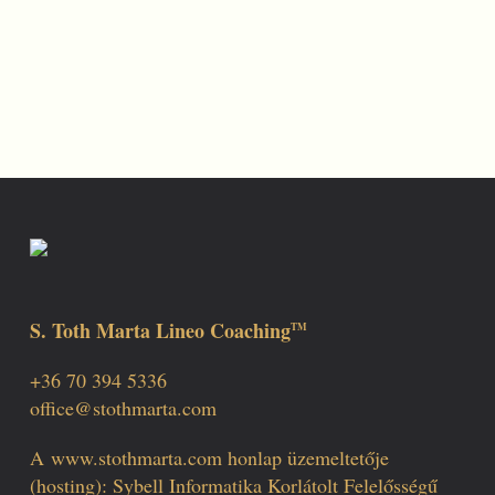
S. Toth Marta Lineo Coaching
TM
+36 70 394 5336
office@stothmarta.com
A
www.stothmarta.com
honlap üzemeltetője
(hosting): Sybell Informatika Korlátolt Felelősségű