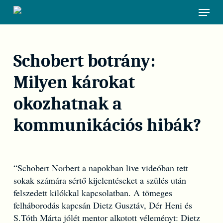
Skip
Menu
to
main
content
Schobert botrány:
Milyen károkat
okozhatnak a
kommunikációs hibák?
“Schobert Norbert a napokban live videóban tett
sokak számára sértő kijelentéseket a szülés után
felszedett kilókkal kapcsolatban. A tömeges
felháborodás kapcsán Dietz Gusztáv, Dér Heni és
S.Tóth Márta jólét mentor alkotott véleményt: Dietz