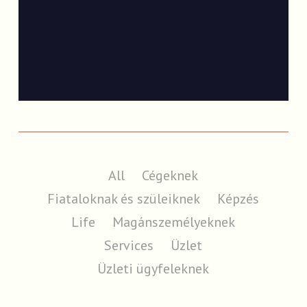
All
Cégeknek
Fiataloknak és szüleiknek
Képzés
Life
Magánszemélyeknek
Services
Üzlet
Üzleti ügyfeleknek