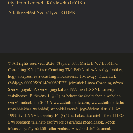
Gyakran Ismételt Kérdések (GYIK)
Adatkezelési Szabályzat GDPR
© All rights reserved. 2026. Stuparu-Toth Marta E.V. / EvoMind
Consulting Kft. | Lineo Coaching TM. Felhívjuk szíves figyelmüket,
hogy a képzési és a coaching módszereink TM avagy Trademark
(Védjegy 000205/2014/A0089BE2) jelzésűek Lineo Coaching néven!
Szerzői jogok! A szerzői jogokat az 1999. évi LXXVI. törvény
szabályozza. E törvény 1. § (1)-es bekezdése értelmében a weboldal
szerzői műnek minősül! A www.stothmarta.com, www.stothmarta.hu
(továbbiakban weboldal) weboldal szerzői jogvédelem alatt áll. Az
1999. évi LXXVI. törvény 16. § (1)-es bekezdése értelmében TILOS
a weboldalon található szoftveres és grafikai megoldások, képek
írásos engedély nélküli felhasználása. A weboldalról és annak