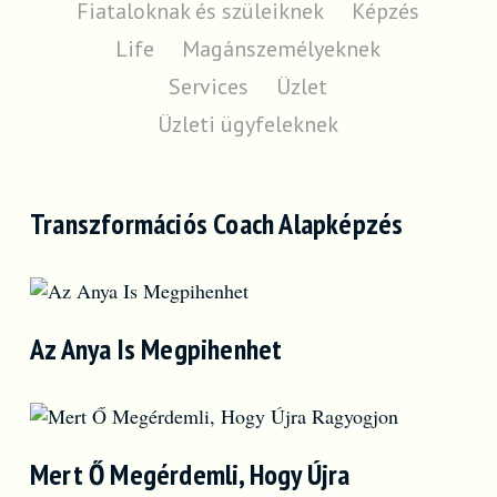
Fiataloknak és szüleiknek
Képzés
Life
Magánszemélyeknek
Services
Üzlet
Üzleti ügyfeleknek
Transzformációs Coach Alapképzés
Az Anya Is Megpihenhet
Mert Ő Megérdemli, Hogy Újra