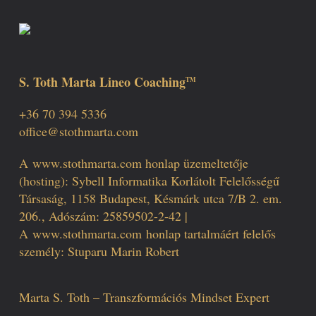
S. Toth Marta Lineo Coaching
TM
+36 70 394 5336
office@stothmarta.com
A
www.stothmarta.com
honlap üzemeltetője
(hosting): Sybell Informatika Korlátolt Felelősségű
Társaság, 1158 Budapest, Késmárk utca 7/B 2. em.
206., Adószám: 25859502-2-42 |
A
www.stothmarta.com
honlap tartalmáért felelős
személy: Stuparu Marin Robert
Marta S. Toth – Transzformációs Mindset Expert