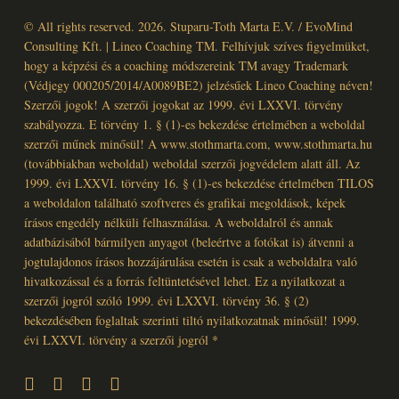
© All rights reserved. 2026. Stuparu-Toth Marta E.V. / EvoMind
Consulting Kft. | Lineo Coaching TM. Felhívjuk szíves figyelmüket,
hogy a képzési és a coaching módszereink TM avagy Trademark
(Védjegy 000205/2014/A0089BE2) jelzésűek Lineo Coaching néven!
Szerzői jogok! A szerzői jogokat az 1999. évi LXXVI. törvény
szabályozza. E törvény 1. § (1)-es bekezdése értelmében a weboldal
szerzői műnek minősül! A www.stothmarta.com, www.stothmarta.hu
(továbbiakban weboldal) weboldal szerzői jogvédelem alatt áll. Az
1999. évi LXXVI. törvény 16. § (1)-es bekezdése értelmében TILOS
a weboldalon található szoftveres és grafikai megoldások, képek
írásos engedély nélküli felhasználása. A weboldalról és annak
adatbázisából bármilyen anyagot (beleértve a fotókat is) átvenni a
jogtulajdonos írásos hozzájárulása esetén is csak a weboldalra való
hivatkozással és a forrás feltüntetésével lehet. Ez a nyilatkozat a
szerzői jogról szóló 1999. évi LXXVI. törvény 36. § (2)
bekezdésében foglaltak szerinti tiltó nyilatkozatnak minősül! 1999.
évi LXXVI. törvény a szerzői jogról *
facebook
linkedin
youtube
instagram