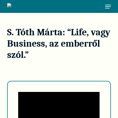
Skip
Menu
to
main
content
S. Tóth Márta: “Life, vagy
Business, az emberről
szól.”