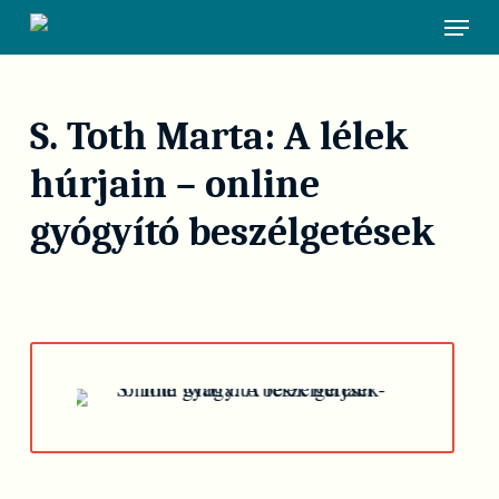
Skip
Menu
to
main
content
S. Toth Marta: A lélek
húrjain – online
gyógyító beszélgetések
Play Video