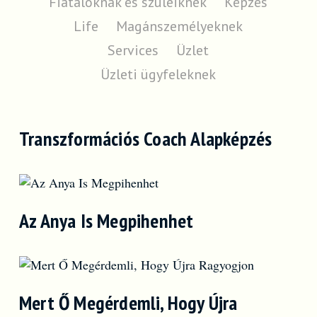
Fiataloknak és szüleiknek
Képzés
Life
Magánszemélyeknek
Services
Üzlet
Üzleti ügyfeleknek
Transzformációs Coach Alapképzés
Az Anya Is Megpihenhet
Mert Ő Megérdemli, Hogy Újra