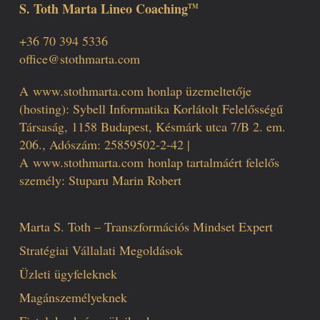
S. Toth Marta Lineo Coaching
TM
+36 70 394 5336
office@stothmarta.com
A
www.stothmarta.com
honlap üzemeltetője
(hosting): Sybell Informatika Korlátolt Felelősségű
Társaság, 1158 Budapest, Késmárk utca 7/B 2. em.
206., Adószám: 25859502-2-42 |
A
www.stothmarta.com
honlap tartalmáért felelős
személy: Stuparu Marin Robert
Marta S. Toth – Transzformációs Mindset Expert
Stratégiai Vállalati Megoldások
Üzleti ügyfeleknek
Magánszemélyeknek