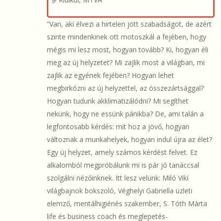
“Van, aki élvezi a hirtelen jött szabadságot, de azért
szinte mindenkinek ott motoszkál a fejében, hogy
mégis mi lesz most, hogyan tovább? Ki, hogyan éli
meg az új helyzetet? Mi zajlik most a világban, mi
zajlik az egyének fejében? Hogyan lehet
megbirkózni az új helyzettel, az összezártsággal?
Hogyan tudunk akklimatizálódni? Mi segíthet
nekünk, hogy ne essünk pánikba? De, ami talán a
legfontosabb kérdés: mit hoz a jövő, hogyan
változnak a munkahelyek, hogyan indul újra az élet?
Egy új helyzet, amely számos kérdést felvet. Ez
alkalomból megpróbálunk mi is pár jó tanáccsal
szolgálni nézőinknek. Itt lesz velünk: Miló Viki
világbajnok bokszoló, Véghelyi Gabriella üzleti
elemző, mentálhigiénés szakember, S. Tóth Márta
life és business coach és meglepetés-