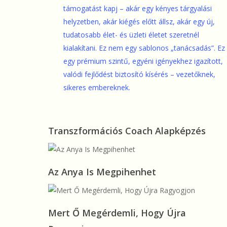
támogatást kapj – akár egy kényes tárgyalási
helyzetben, akár kiégés előtt állsz, akár egy új,
tudatosabb élet- és üzleti életet szeretnél
kialakítani. Ez nem egy sablonos „tanácsadás”. Ez
egy prémium szintű, egyéni igényekhez igazított,
valódi fejlődést biztosító kísérés – vezetőknek,
sikeres embereknek.
Transzformációs
Transzformációs Coach Alapképzés
Coach
Alapképzés
Az
Az Anya Is Megpihenhet
Anya
Is
Megpihenhet
Mert
Mert Ő Megérdemli, Hogy Újra
Ő