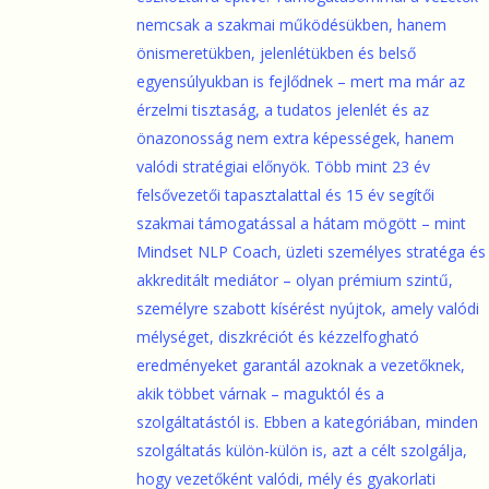
nemcsak a szakmai működésükben, hanem
önismeretükben, jelenlétükben és belső
egyensúlyukban is fejlődnek – mert ma már az
érzelmi tisztaság, a tudatos jelenlét és az
önazonosság nem extra képességek, hanem
valódi stratégiai előnyök. Több mint 23 év
felsővezetői tapasztalattal és 15 év segítői
szakmai támogatással a hátam mögött – mint
Mindset NLP Coach, üzleti személyes stratéga és
akkreditált mediátor – olyan prémium szintű,
személyre szabott kísérést nyújtok, amely valódi
mélységet, diszkréciót és kézzelfogható
eredményeket garantál azoknak a vezetőknek,
akik többet várnak – maguktól és a
szolgáltatástól is. Ebben a kategóriában, minden
szolgáltatás külön-külön is, azt a célt szolgálja,
hogy vezetőként valódi, mély és gyakorlati