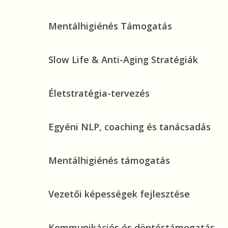
Lelki
Gyógyulási
Mentálhigiénés
Mentálhigiénés Támogatás
Folyamatok
Támogatás
Támogatása
Slow
Slow Life & Anti-Aging Stratégiák
Life
&
Életstratégia-
Életstratégia-tervezés
Anti-
tervezés
Aging
Stratégiák
Egyéni
Egyéni NLP, coaching és tanácsadás
NLP,
coaching
Mentálhigiénés
Mentálhigiénés támogatás
és
támogatás
tanácsadás
Vezetői
Vezetői képességek fejlesztése
képességek
fejlesztése
Kommunikációs
Kommunikációs és döntéstámogatás