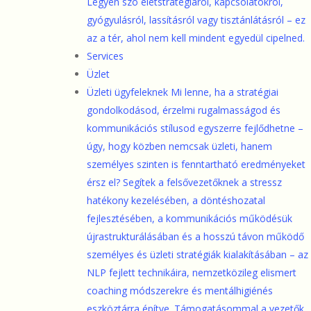
Legyen szó életstratégiáról, kapcsolatokról,
gyógyulásról, lassításról vagy tisztánlátásról – ez
az a tér, ahol nem kell mindent egyedül cipelned.
Services
Üzlet
Üzleti ügyfeleknek
Mi lenne, ha a stratégiai
gondolkodásod, érzelmi rugalmasságod és
kommunikációs stílusod egyszerre fejlődhetne –
úgy, hogy közben nemcsak üzleti, hanem
személyes szinten is fenntartható eredményeket
érsz el? Segítek a felsővezetőknek a stressz
hatékony kezelésében, a döntéshozatal
fejlesztésében, a kommunikációs működésük
újrastrukturálásában és a hosszú távon működő
személyes és üzleti stratégiák kialakításában – az
NLP fejlett technikáira, nemzetközileg elismert
coaching módszerekre és mentálhigiénés
eszköztárra építve. Támogatásommal a vezetők