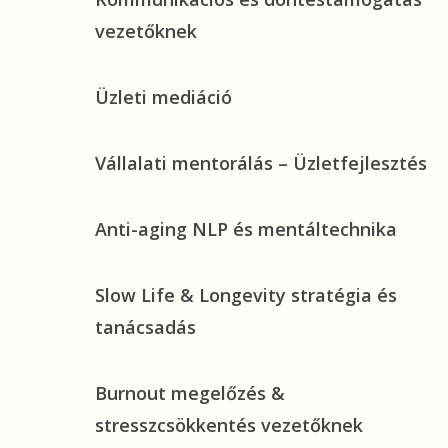
és
vezetőknek
döntéstámogatás
vezetőknek
Üzleti
Üzleti mediáció
mediáció
Vállalati
Vállalati mentorálás – Üzletfejlesztés
mentorálás
–
Anti-
Anti-aging NLP és mentáltechnika
Üzletfejlesztés
aging
NLP
Slow
Slow Life & Longevity stratégia és
és
Life
tanácsadás
mentáltechnika
&
Longevity
Burnout
Burnout megelőzés &
stratégia
megelőzés
és
stresszcsökkentés vezetőknek
&
tanácsadás