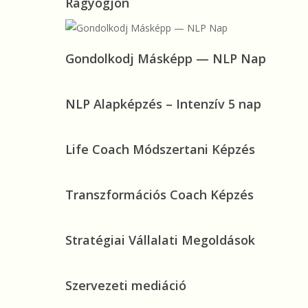
Ragyogjon
Megérdemli,
Hogy
Újra
Gondolkodj
Gondolkodj Másképp — NLP Nap
Ragyogjon
Másképp
—
NLP
NLP Alapképzés – Intenzív 5 nap
NLP
Alapképzés
Nap
–
Life
Life Coach Módszertani Képzés
Intenzív
Coach
5
Módszertani
nap
Transzformációs
Transzformációs Coach Képzés
Képzés
Coach
Képzés
Stratégiai
Stratégiai Vállalati Megoldások
Vállalati
Megoldások
Szervezeti
Szervezeti mediáció
mediáció