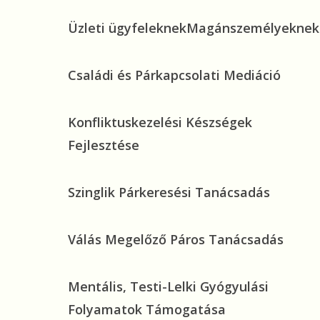
vel
kiválasztási
Üzleti
Magánszemélyeknek
Üzleti ügyfeleknek
Magánszemélyeknek
technika
ügyfeleknek
Családi
Családi és Párkapcsolati Mediáció
és
Párkapcsolati
Konfliktuskezelési
Konfliktuskezelési Készségek
Mediáció
Készségek
Fejlesztése
Fejlesztése
Szinglik
Szinglik Párkeresési Tanácsadás
Párkeresési
Tanácsadás
Válás
Válás Megelőző Páros Tanácsadás
Megelőző
Páros
Mentális,
Mentális, Testi-Lelki Gyógyulási
Tanácsadás
Testi-
Folyamatok Támogatása