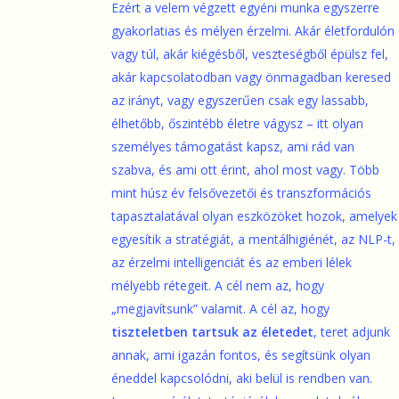
Ezért a velem végzett egyéni munka egyszerre
gyakorlatias és mélyen érzelmi. Akár életfordulón
vagy túl, akár kiégésből, veszteségből épülsz fel,
akár kapcsolatodban vagy önmagadban keresed
az irányt, vagy egyszerűen csak egy lassabb,
élhetőbb, őszintébb életre vágysz – itt olyan
személyes támogatást kapsz, ami rád van
szabva, és ami ott érint, ahol most vagy. Több
mint húsz év felsővezetői és transzformációs
tapasztalatával olyan eszközöket hozok, amelyek
egyesítik a stratégiát, a mentálhigiénét, az NLP-t,
az érzelmi intelligenciát és az emberi lélek
mélyebb rétegeit. A cél nem az, hogy
„megjavítsunk” valamit. A cél az, hogy
tiszteletben tartsuk az életedet
, teret adjunk
annak, ami igazán fontos, és segítsünk olyan
éneddel kapcsolódni, aki belül is rendben van.