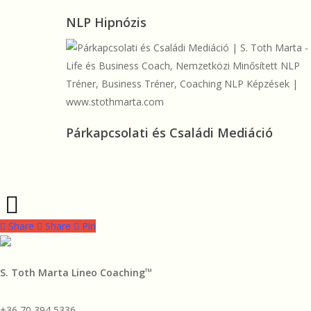
NLP
NLP Hipnózis
Hipnózis
Párkapcsolati
Párkapcsolati és Családi Mediáció
és
Családi
Mediáció
Share
Share
Share
Pin
S. Toth Marta Lineo Coaching
TM
+36 70 394 5336