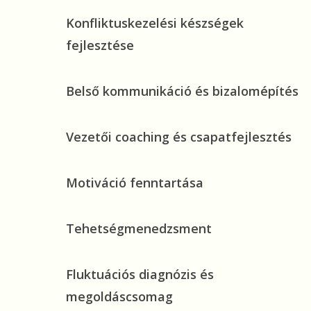
Konfliktuskezelési
Konfliktuskezelési készségek
készségek
fejlesztése
fejlesztése
Belső
Belső kommunikáció és bizalomépítés
kommunikáció
és
Vezetői
Vezetői coaching és csapatfejlesztés
bizalomépítés
coaching
és
Motiváció
Motiváció fenntartása
csapatfejlesztés
fenntartása
Tehetségmenedzsment
Tehetségmenedzsment
Fluktuációs
Fluktuációs diagnózis és
diagnózis
megoldáscsomag
és