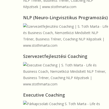
NLP
NLP (Neuro-Lingvisztikus Programozás)
(Neuro-
Lingvisztikus
Programozás)
Szervezetfejlesztési
Szervezetfejlesztési Coaching
Coaching
Executive
Executive Coaching
Coaching