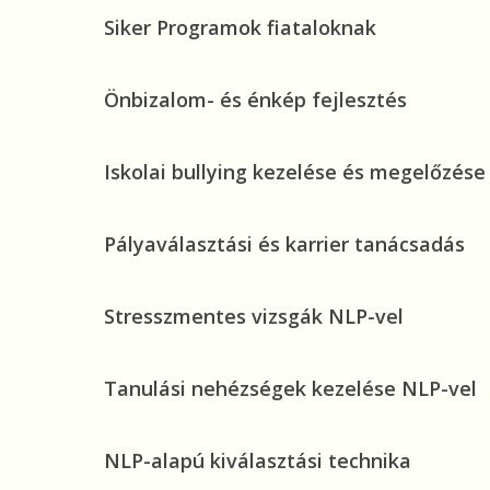
a
Siker
Siker Programok fiataloknak
gyerekekkel
Programok
fiataloknak
Önbizalom-
Önbizalom- és énkép fejlesztés
és
énkép
Iskolai
Iskolai bullying kezelése és megelőzése
fejlesztés
bullying
kezelése
Pályaválasztási
Pályaválasztási és karrier tanácsadás
és
és
megelőzése
karrier
Stresszmentes
Stresszmentes vizsgák NLP-vel
tanácsadás
vizsgák
NLP-
Tanulási
Tanulási nehézségek kezelése NLP-vel
vel
nehézségek
kezelése
NLP-
NLP-alapú kiválasztási technika
NLP-
alapú