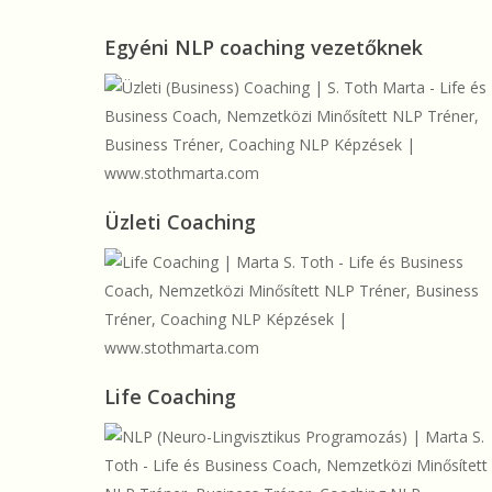
stresszcsökkentés
Egyéni
Egyéni NLP coaching vezetőknek
vezetőknek
NLP
coaching
vezetőknek
Üzleti
Üzleti Coaching
Coaching
Life
Life Coaching
Coaching