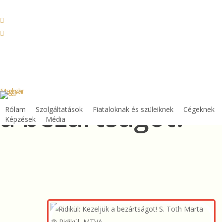
Skip
to
facebook
main
linkedin
content
youtube
instagram
phone
Ridikül: Kezeljük
email
English
Magyar
a bezártságot!
Rólam
Szolgáltatások
Fiataloknak és szüleiknek
Cégeknek
Képzések
Média
Play
Pla
Video
Vid