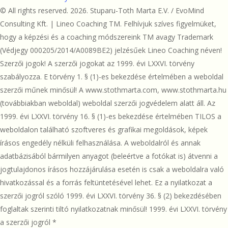
© All rights reserved. 2026. Stuparu-Toth Marta E.V. / EvoMind
Consulting Kft. | Lineo Coaching TM. Felhívjuk szíves figyelmüket,
hogy a képzési és a coaching módszereink TM avagy Trademark
(Védjegy 000205/2014/A0089BE2) jelzésűek Lineo Coaching néven!
Szerzői jogok! A szerzői jogokat az 1999. évi LXXVI. törvény
szabályozza. E törvény 1. § (1)-es bekezdése értelmében a weboldal
szerzői műnek minősül! A www.stothmarta.com, www.stothmarta.hu
(továbbiakban weboldal) weboldal szerzői jogvédelem alatt áll. Az
1999. évi LXXVI. törvény 16. § (1)-es bekezdése értelmében TILOS a
weboldalon található szoftveres és grafikai megoldások, képek
írásos engedély nélküli felhasználása. A weboldalról és annak
adatbázisából bármilyen anyagot (beleértve a fotókat is) átvenni a
jogtulajdonos írásos hozzájárulása esetén is csak a weboldalra való
hivatkozással és a forrás feltüntetésével lehet. Ez a nyilatkozat a
szerzői jogról szóló 1999. évi LXXVI. törvény 36. § (2) bekezdésében
foglaltak szerinti tiltó nyilatkozatnak minősül! 1999. évi LXXVI. törvény
a szerzői jogról *