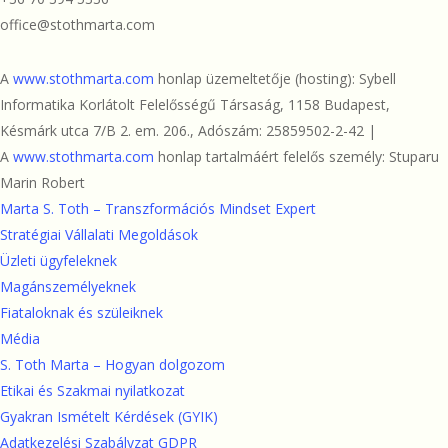
office@stothmarta.com
A
www.stothmarta.com
honlap üzemeltetője (hosting): Sybell
Informatika Korlátolt Felelősségű Társaság, 1158 Budapest,
Késmárk utca 7/B 2. em. 206., Adószám: 25859502-2-42 |
A
www.stothmarta.com
honlap tartalmáért felelős személy: Stuparu
Marin Robert
Marta S. Toth – Transzformációs Mindset Expert
Stratégiai Vállalati Megoldások
Üzleti ügyfeleknek
Magánszemélyeknek
Fiataloknak és szüleiknek
Média
S. Toth Marta – Hogyan dolgozom
Etikai és Szakmai nyilatkozat
Gyakran Ismételt Kérdések (GYIK)
Adatkezelési Szabályzat GDPR