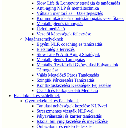
Slow Life & Longevity stratégia és tanácsadás
Anti-aging NLP és mentáltechnika
Vállalati mentorálás – Üzletfejlesztés
Kommunikációs és döntéstámogatás vezetőknek
Mentálhigiénés támogatás
Üzleti mediáció
Vezetői képességek fejlesztése
Magánszemélyeknek
Egyéni NLP, coaching és tanácsadás
Életstratégia-tervezés
Slow Life & Anti-Aging Stratégiák
Mentálhigiénés Támogatás
Mentális, Testi-Lelki Gyógyulási Folyamatok
Támogatása
Válás Megelőző Páros Tanácsadás
Szinglik Párkeresési Tanácsadás
Konfliktuskezelési Készségek Fejlesztése
Családi és Párkapcsolati Mediáció
Fiataloknak és szüleiknek
Gyermekeknek és fiataloknak
Tanulási nehézségek kezelése NLP-vel
Stresszmentes vizsgák NLP-vel
Pályaválasztási és karrier tanácsadás
Iskolai bullying kezelése és megelőzése
Önbizalom- és énkép fejlesztés