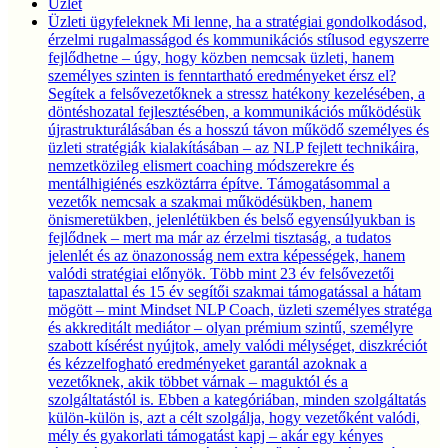
Üzlet
Üzleti ügyfeleknek
Mi lenne, ha a stratégiai gondolkodásod,
érzelmi rugalmasságod és kommunikációs stílusod egyszerre
fejlődhetne – úgy, hogy közben nemcsak üzleti, hanem
személyes szinten is fenntartható eredményeket érsz el?
Segítek a felsővezetőknek a stressz hatékony kezelésében, a
döntéshozatal fejlesztésében, a kommunikációs működésük
újrastrukturálásában és a hosszú távon működő személyes és
üzleti stratégiák kialakításában – az NLP fejlett technikáira,
nemzetközileg elismert coaching módszerekre és
mentálhigiénés eszköztárra építve. Támogatásommal a
vezetők nemcsak a szakmai működésükben, hanem
önismeretükben, jelenlétükben és belső egyensúlyukban is
fejlődnek – mert ma már az érzelmi tisztaság, a tudatos
jelenlét és az önazonosság nem extra képességek, hanem
valódi stratégiai előnyök. Több mint 23 év felsővezetői
tapasztalattal és 15 év segítői szakmai támogatással a hátam
mögött – mint Mindset NLP Coach, üzleti személyes stratéga
és akkreditált mediátor – olyan prémium szintű, személyre
szabott kísérést nyújtok, amely valódi mélységet, diszkréciót
és kézzelfogható eredményeket garantál azoknak a
vezetőknek, akik többet várnak – maguktól és a
szolgáltatástól is. Ebben a kategóriában, minden szolgáltatás
külön-külön is, azt a célt szolgálja, hogy vezetőként valódi,
mély és gyakorlati támogatást kapj – akár egy kényes