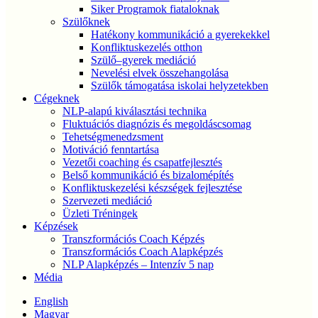
Siker Programok fiataloknak
Szülőknek
Hatékony kommunikáció a gyerekekkel
Konfliktuskezelés otthon
Szülő–gyerek mediáció
Nevelési elvek összehangolása
Szülők támogatása iskolai helyzetekben
Cégeknek
NLP-alapú kiválasztási technika
Fluktuációs diagnózis és megoldáscsomag
Tehetségmenedzsment
Motiváció fenntartása
Vezetői coaching és csapatfejlesztés
Belső kommunikáció és bizalomépítés
Konfliktuskezelési készségek fejlesztése
Szervezeti mediáció
Üzleti Tréningek
Képzések
Transzformációs Coach Képzés
Transzformációs Coach Alapképzés
NLP Alapképzés – Intenzív 5 nap
Média
English
Magyar