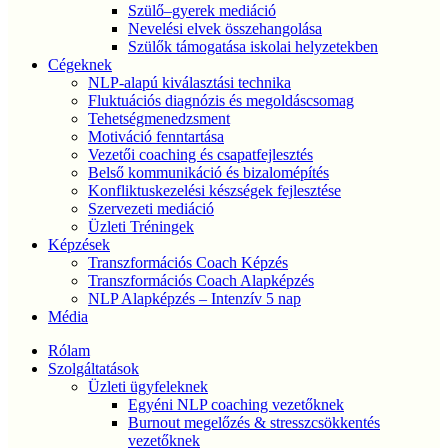
Szülő–gyerek mediáció
Nevelési elvek összehangolása
Szülők támogatása iskolai helyzetekben
Cégeknek
NLP-alapú kiválasztási technika
Fluktuációs diagnózis és megoldáscsomag
Tehetségmenedzsment
Motiváció fenntartása
Vezetői coaching és csapatfejlesztés
Belső kommunikáció és bizalomépítés
Konfliktuskezelési készségek fejlesztése
Szervezeti mediáció
Üzleti Tréningek
Képzések
Transzformációs Coach Képzés
Transzformációs Coach Alapképzés
NLP Alapképzés – Intenzív 5 nap
Média
Rólam
Szolgáltatások
Üzleti ügyfeleknek
Egyéni NLP coaching vezetőknek
Burnout megelőzés & stresszcsökkentés
vezetőknek