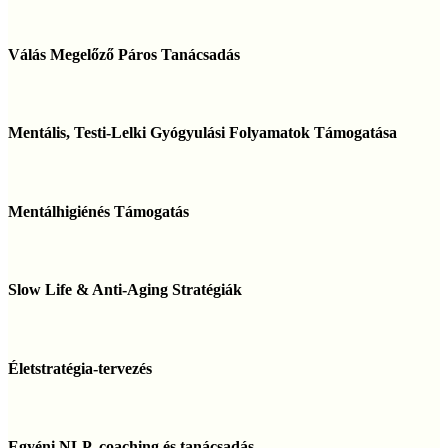
Válás
Megelőző
Válás Megelőző Páros Tanácsadás
Páros
Tanácsadás
Mentális,
Testi-
Mentális, Testi-Lelki Gyógyulási Folyamatok Támogatása
Lelki
Gyógyulási
Folyamatok
Mentálhigiénés
Támogatása
Támogatás
Mentálhigiénés Támogatás
Slow
Life
Slow Life & Anti-Aging Stratégiák
&
Anti-
Aging
Életstratégia-
Stratégiák
tervezés
Életstratégia-tervezés
Egyéni
NLP,
Egyéni NLP, coaching és tanácsadás