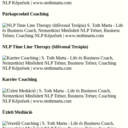
Párkapcsolati
Coaching
Párkapcsolati Coaching
NLP
Time
NLP Time Line Therapy (Idővonal Terápia)
Line
Therapy
(Idővonal
Terápia)
Karrier
Coaching
Karrier Coaching
Üzleti
Mediáció
Üzleti Mediáció