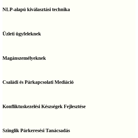
vel
NLP-
alapú
NLP-alapú kiválasztási technika
kiválasztási
technika
Üzleti
ügyfeleknek
Üzleti ügyfeleknek
Magánszemélyeknek
Magánszemélyeknek
Családi
és
Családi és Párkapcsolati Mediáció
Párkapcsolati
Mediáció
Konfliktuskezelési
Készségek
Konfliktuskezelési Készségek Fejlesztése
Fejlesztése
Szinglik
Párkeresési
Szinglik Párkeresési Tanácsadás
Tanácsadás