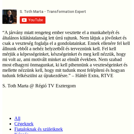
“A járvány miatt rengeteg ember vesztette el a munkahelyét és
általános kilátástalanság lett úrrá rajtunk. Nem látjuk a jövőnket és
csak a veszteség foglalja el a gondolatainkat. Ennek ellenére fel kell
állnunk ebből a nehéz helyzetből és terveznünk kell. Fel kell
mérjük a képességeinket, készségeinket és meg kell nézzük, hogy
mi volt az, ami motivált minket az elmúlt években. Nem szabad
most elhagyni önmagunkat, ki kell pihennünk a veszteségeinket és
mellette nézzünk kell, hogy mit tudunk most felépíteni és hogyan
tudunk felkészülni az újrakezdésre.” – Háttér Extra, RTVE
S. Toth Marta @ Régió TV Esztergom
All
Cégeknek
Fiataloknak és szüleiknek