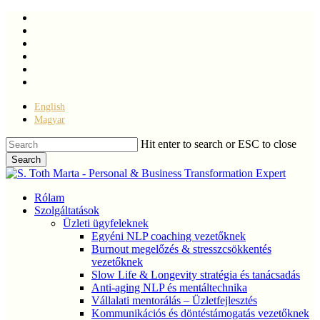
Skip
facebook
to
linkedin
main
youtube
content
instagram
phone
email
English
Magyar
Hit enter to search or ESC to close
Search
Close
Search
Menu
Rólam
Szolgáltatások
Üzleti ügyfeleknek
Egyéni NLP coaching vezetőknek
Burnout megelőzés & stresszcsökkentés
vezetőknek
Slow Life & Longevity stratégia és tanácsadás
Anti-aging NLP és mentáltechnika
Vállalati mentorálás – Üzletfejlesztés
Kommunikációs és döntéstámogatás vezetőknek