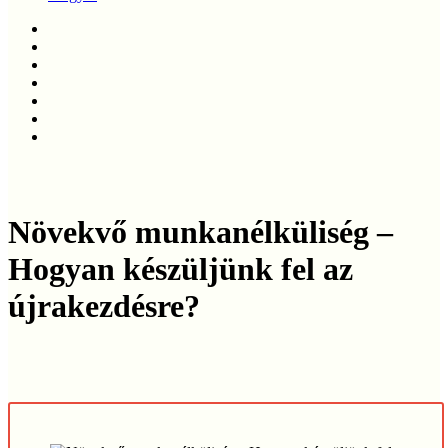
twitter
facebook
linkedin
youtube
instagram
phone
email
Növekvő munkanélküliség –
Hogyan készüljünk fel az
újrakezdésre?