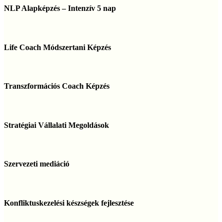
Alapképzés
NLP Alapképzés – Intenzív 5 nap
–
Intenzív
5
Life
nap
Coach
Life Coach Módszertani Képzés
Módszertani
Képzés
Transzformációs
Coach
Transzformációs Coach Képzés
Képzés
Stratégiai
Vállalati
Stratégiai Vállalati Megoldások
Megoldások
Szervezeti
mediáció
Szervezeti mediáció
Konfliktuskezelési
készségek
Konfliktuskezelési készségek fejlesztése
fejlesztése