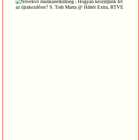
Play
Play
Video
Video