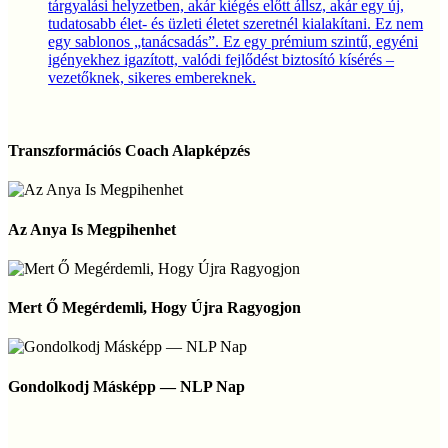
tárgyalási helyzetben, akár kiégés előtt állsz, akár egy új,
tudatosabb élet- és üzleti életet szeretnél kialakítani. Ez nem
egy sablonos „tanácsadás”. Ez egy prémium szintű, egyéni
igényekhez igazított, valódi fejlődést biztosító kísérés –
vezetőknek, sikeres embereknek.
Transzformációs
Coach
Transzformációs Coach Alapképzés
Alapképzés
Az
Anya
Az Anya Is Megpihenhet
Is
Megpihenhet
Mert
Ő
Mert Ő Megérdemli, Hogy Újra Ragyogjon
Megérdemli,
Hogy
Újra
Gondolkodj
Ragyogjon
Másképp
Gondolkodj Másképp — NLP Nap
—
NLP
Nap
NLP