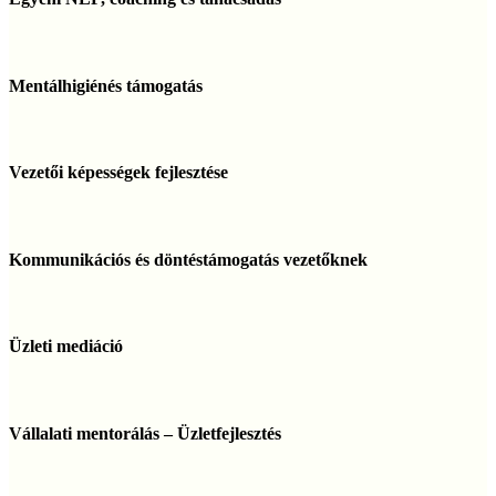
coaching
és
tanácsadás
Mentálhigiénés
támogatás
Mentálhigiénés támogatás
Vezetői
képességek
Vezetői képességek fejlesztése
fejlesztése
Kommunikációs
és
Kommunikációs és döntéstámogatás vezetőknek
döntéstámogatás
vezetőknek
Üzleti
mediáció
Üzleti mediáció
Vállalati
mentorálás
Vállalati mentorálás – Üzletfejlesztés
–
Üzletfejlesztés
Anti-