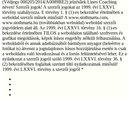
(Védjegy 000205/2014/A0089BE2) jelzésűek Lineo Coaching
néven! Szerzői jogok! A szerzői jogokat az 1999. évi LXXVI.
törvény szabályozza. E törvény 1. § (1)-es bekezdése értelmében a
weboldal szerzői műnek minősül! A www.stothmarta.com,
www.stothmarta.hu (továbbiakban weboldal) weboldal szerzői
jogvédelem alatt áll. Az 1999. évi LXXVI. törvény 16. § (1)-es
bekezdése értelmében TILOS a weboldalon található szoftveres és
grafikai megoldások, képek írásos engedély nélküli felhasználása. A
weboldalról és annak adatbázisából bármilyen anyagot (beleértve a
fotókat is) átvenni a jogtulajdonos írásos hozzájárulása esetén is csak
a weboldalra való hivatkozással és a forrás feltüntetésével lehet. Ez a
nyilatkozat a szerzői jogról szóló 1999. évi LXXVI. törvény 36. §
(2) bekezdésében foglaltak szerinti tiltó nyilatkozatnak minősül!
1999. évi LXXVI. törvény a szerzői jogról *
facebook
linkedin
youtube
instagram