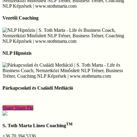
Vezetői
Coaching
Vezetői Coaching
NLP
Hipnózis
NLP Hipnózis
Párkapcsolati
és
Párkapcsolati és Családi Mediáció
Családi
Mediáció
Share
Share
Share
Pin
TM
S. Toth Marta Lineo Coaching
+36 70 394 5336