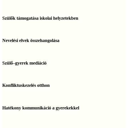
Szülők
támogatása
Szülők támogatása iskolai helyzetekben
iskolai
helyzetekben
Nevelési
elvek
Nevelési elvek összehangolása
összehangolása
Szülő–
gyerek
Szülő–gyerek mediáció
mediáció
Konfliktuskezelés
otthon
Konfliktuskezelés otthon
Hatékony
kommunikáció
Hatékony kommunikáció a gyerekekkel
a
gyerekekkel
Siker