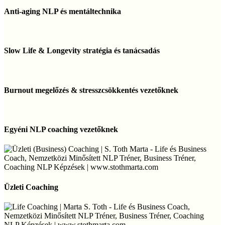
aging
Anti-aging NLP és mentáltechnika
NLP
és
mentáltechnika
Slow
Life
Slow Life & Longevity stratégia és tanácsadás
&
Longevity
stratégia
Burnout
és
megelőzés
Burnout megelőzés & stresszcsökkentés vezetőknek
tanácsadás
&
stresszcsökkentés
vezetőknek
Egyéni
NLP
Egyéni NLP coaching vezetőknek
coaching
vezetőknek
Üzleti
Coaching
Üzleti Coaching