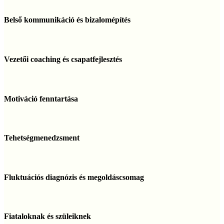
Belső
kommunikáció
Belső kommunikáció és bizalomépítés
és
bizalomépítés
Vezetői
coaching
Vezetői coaching és csapatfejlesztés
és
csapatfejlesztés
Motiváció
fenntartása
Motiváció fenntartása
Tehetségmenedzsment
Tehetségmenedzsment
Fluktuációs
diagnózis
Fluktuációs diagnózis és megoldáscsomag
és
megoldáscsomag
Fiataloknak
és
Fiataloknak és szüleiknek
szüleiknek