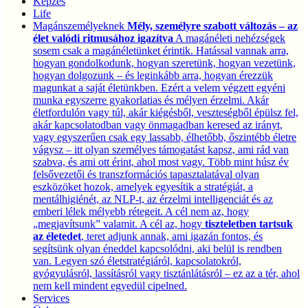
Képzés
Life
Magánszemélyeknek
Mély, személyre szabott változás – az
élet valódi ritmusához igazítva
A magánéleti nehézségek
sosem csak a magánéletünket érintik. Hatással vannak arra,
hogyan gondolkodunk, hogyan szeretünk, hogyan vezetünk,
hogyan dolgozunk – és leginkább arra, hogyan érezzük
magunkat a saját életünkben. Ezért a velem végzett egyéni
munka egyszerre gyakorlatias és mélyen érzelmi. Akár
életfordulón vagy túl, akár kiégésből, veszteségből épülsz fel,
akár kapcsolatodban vagy önmagadban keresed az irányt,
vagy egyszerűen csak egy lassabb, élhetőbb, őszintébb életre
vágysz – itt olyan személyes támogatást kapsz, ami rád van
szabva, és ami ott érint, ahol most vagy. Több mint húsz év
felsővezetői és transzformációs tapasztalatával olyan
eszközöket hozok, amelyek egyesítik a stratégiát, a
mentálhigiénét, az NLP-t, az érzelmi intelligenciát és az
emberi lélek mélyebb rétegeit. A cél nem az, hogy
„megjavítsunk” valamit. A cél az, hogy
tiszteletben tartsuk
az életedet
, teret adjunk annak, ami igazán fontos, és
segítsünk olyan éneddel kapcsolódni, aki belül is rendben
van. Legyen szó életstratégiáról, kapcsolatokról,
gyógyulásról, lassításról vagy tisztánlátásról – ez az a tér, ahol
nem kell mindent egyedül cipelned.
Services