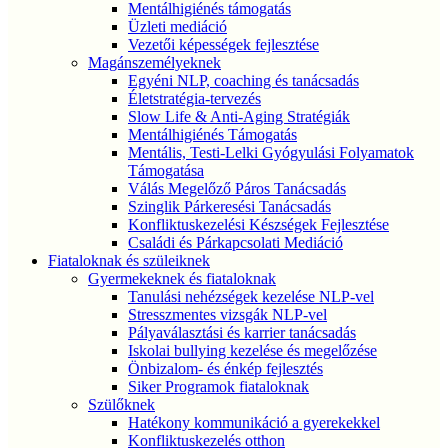
Mentálhigiénés támogatás
Üzleti mediáció
Vezetői képességek fejlesztése
Magánszemélyeknek
Egyéni NLP, coaching és tanácsadás
Életstratégia-tervezés
Slow Life & Anti-Aging Stratégiák
Mentálhigiénés Támogatás
Mentális, Testi-Lelki Gyógyulási Folyamatok
Támogatása
Válás Megelőző Páros Tanácsadás
Szinglik Párkeresési Tanácsadás
Konfliktuskezelési Készségek Fejlesztése
Családi és Párkapcsolati Mediáció
Fiataloknak és szüleiknek
Gyermekeknek és fiataloknak
Tanulási nehézségek kezelése NLP-vel
Stresszmentes vizsgák NLP-vel
Pályaválasztási és karrier tanácsadás
Iskolai bullying kezelése és megelőzése
Önbizalom- és énkép fejlesztés
Siker Programok fiataloknak
Szülőknek
Hatékony kommunikáció a gyerekekkel
Konfliktuskezelés otthon