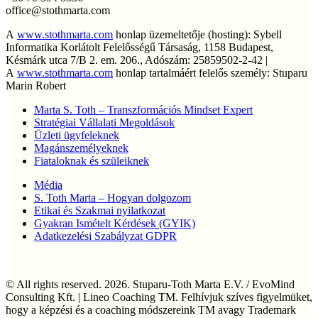
office@stothmarta.com
A
www.stothmarta.com
honlap üzemeltetője (hosting): Sybell
Informatika Korlátolt Felelősségű Társaság, 1158 Budapest,
Késmárk utca 7/B 2. em. 206., Adószám: 25859502-2-42 |
A
www.stothmarta.com
honlap tartalmáért felelős személy: Stuparu
Marin Robert
Marta S. Toth – Transzformációs Mindset Expert
Stratégiai Vállalati Megoldások
Üzleti ügyfeleknek
Magánszemélyeknek
Fiataloknak és szüleiknek
Média
S. Toth Marta – Hogyan dolgozom
Etikai és Szakmai nyilatkozat
Gyakran Ismételt Kérdések (GYIK)
Adatkezelési Szabályzat GDPR
© All rights reserved. 2026. Stuparu-Toth Marta E.V. / EvoMind
Consulting Kft. | Lineo Coaching TM. Felhívjuk szíves figyelmüket,
hogy a képzési és a coaching módszereink TM avagy Trademark