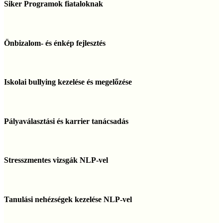
Programok
Siker Programok fiataloknak
fiataloknak
Önbizalom-
és
Önbizalom- és énkép fejlesztés
énkép
fejlesztés
Iskolai
bullying
Iskolai bullying kezelése és megelőzése
kezelése
és
megelőzése
Pályaválasztási
és
Pályaválasztási és karrier tanácsadás
karrier
tanácsadás
Stresszmentes
vizsgák
Stresszmentes vizsgák NLP-vel
NLP-
vel
Tanulási
nehézségek
Tanulási nehézségek kezelése NLP-vel
kezelése
NLP-