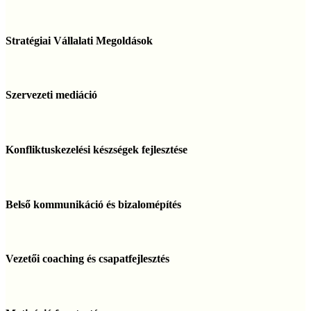
Stratégiai
Vállalati
Stratégiai Vállalati Megoldások
Megoldások
Szervezeti
mediáció
Szervezeti mediáció
Konfliktuskezelési
készségek
Konfliktuskezelési készségek fejlesztése
fejlesztése
Belső
kommunikáció
Belső kommunikáció és bizalomépítés
és
bizalomépítés
Vezetői
coaching
Vezetői coaching és csapatfejlesztés
és
csapatfejlesztés
Motiváció
fenntartása