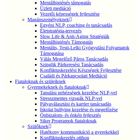
Mentálhigiénés támogatás
Üzleti mediáció
Vezetői képességek fejlesztése
Magánszemélyeknek
Egyéni NLP, coaching és tanácsadás
Életstratégia-tervezés
Slow Life & Anti-Aging Stratégiák
Mentálhigiénés Támogatás
Mentális, Testi-Lelki Gyógyulási Folyamatok
Támogatása
Válás Megelőző Páros Tanácsadás
Szinglik Párkeresési Tanácsadás
Konfliktuskezelési Készségek Fejlesztése
Családi és Párkapcsolati Mediáció
Fiataloknak és szüleiknek
Gyermekeknek és fiataloknak
Tanulási nehézségek kezelése NLP-vel
Stresszmentes vizsgák NLP-vel
Pályaválasztási és karrier tanácsadás
Iskolai bullying kezelése és megelőzése
Önbizalom- és énkép fejlesztés
Siker Programok fiataloknak
Szülőknek
Hatékony kommunikáció a gyerekekkel
Konfliktuskezelés otthon