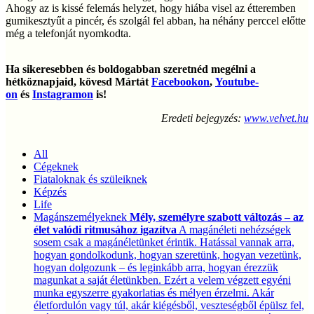
Ahogy az is kissé felemás helyzet, hogy hiába visel az étteremben
gumikesztyűt a pincér, és szolgál fel abban, ha néhány perccel előtte
még a telefonját nyomkodta.
Ha sikeresebben és boldogabban szeretnéd megélni a
hétköznapjaid, kövesd Mártát
Facebookon
,
Youtube-
on
és
Instagramon
is!
Eredeti bejegyzés:
www.velvet.hu
All
Cégeknek
Fiataloknak és szüleiknek
Képzés
Life
Magánszemélyeknek
Mély, személyre szabott változás – az
élet valódi ritmusához igazítva
A magánéleti nehézségek
sosem csak a magánéletünket érintik. Hatással vannak arra,
hogyan gondolkodunk, hogyan szeretünk, hogyan vezetünk,
hogyan dolgozunk – és leginkább arra, hogyan érezzük
magunkat a saját életünkben. Ezért a velem végzett egyéni
munka egyszerre gyakorlatias és mélyen érzelmi. Akár
életfordulón vagy túl, akár kiégésből, veszteségből épülsz fel,