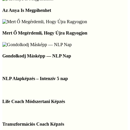
Az
Anya
Az Anya Is Megpihenhet
Is
Megpihenhet
Mert
Ő
Mert Ő Megérdemli, Hogy Újra Ragyogjon
Megérdemli,
Hogy
Újra
Gondolkodj
Ragyogjon
Másképp
Gondolkodj Másképp — NLP Nap
—
NLP
Nap
NLP
Alapképzés
NLP Alapképzés – Intenzív 5 nap
–
Intenzív
5
Life
nap
Coach
Life Coach Módszertani Képzés
Módszertani
Képzés
Transzformációs
Coach
Transzformációs Coach Képzés
Képzés