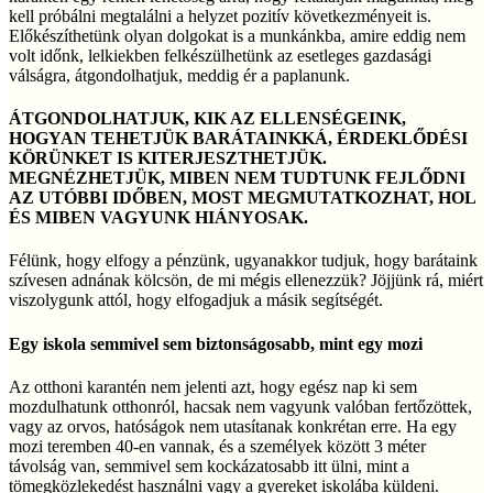
kell próbálni megtalálni a helyzet pozitív következményeit is.
Előkészíthetünk olyan dolgokat is a munkánkba, amire eddig nem
volt időnk, lelkiekben felkészülhetünk az esetleges gazdasági
válságra, átgondolhatjuk, meddig ér a paplanunk.
ÁTGONDOLHATJUK, KIK AZ ELLENSÉGEINK,
HOGYAN TEHETJÜK BARÁTAINKKÁ, ÉRDEKLŐDÉSI
KÖRÜNKET IS KITERJESZTHETJÜK.
MEGNÉZHETJÜK, MIBEN NEM TUDTUNK FEJLŐDNI
AZ UTÓBBI IDŐBEN, MOST MEGMUTATKOZHAT, HOL
ÉS MIBEN VAGYUNK HIÁNYOSAK.
Félünk, hogy elfogy a pénzünk, ugyanakkor tudjuk, hogy barátaink
szívesen adnának kölcsön, de mi mégis ellenezzük? Jöjjünk rá, miért
viszolygunk attól, hogy elfogadjuk a másik segítségét.
Egy iskola semmivel sem biztonságosabb, mint egy mozi
Az otthoni karantén nem jelenti azt, hogy egész nap ki sem
mozdulhatunk otthonról, hacsak nem vagyunk valóban fertőzöttek,
vagy az orvos, hatóságok nem utasítanak konkrétan erre. Ha egy
mozi teremben 40-en vannak, és a személyek között 3 méter
távolság van, semmivel sem kockázatosabb itt ülni, mint a
tömegközlekedést használni vagy a gyereket iskolába küldeni.