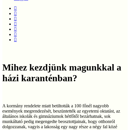
twitter
facebook
linkedin
youtube
instagram
phone
email
Mihez kezdjünk magunkkal a
házi karanténban?
A kormány rendelete miatt betiltották a 100 főnél nagyobb
események megrendezését, beszüntették az egyetemi oktatást, az
általános iskolák és gimnáziumok hétfőtől bezárhatnak, sok
munkáltató pedig megengedte beosztottjainak, hogy otthonról
dolgozzanak, vagyis a lakosság egy nagy része a négy fal közé