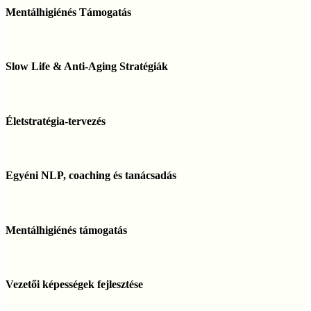
Támogatása
Támogatás
Mentálhigiénés Támogatás
Slow
Life
Slow Life & Anti-Aging Stratégiák
&
Anti-
Aging
Életstratégia-
Stratégiák
tervezés
Életstratégia-tervezés
Egyéni
NLP,
Egyéni NLP, coaching és tanácsadás
coaching
és
tanácsadás
Mentálhigiénés
támogatás
Mentálhigiénés támogatás
Vezetői
képességek
Vezetői képességek fejlesztése
fejlesztése