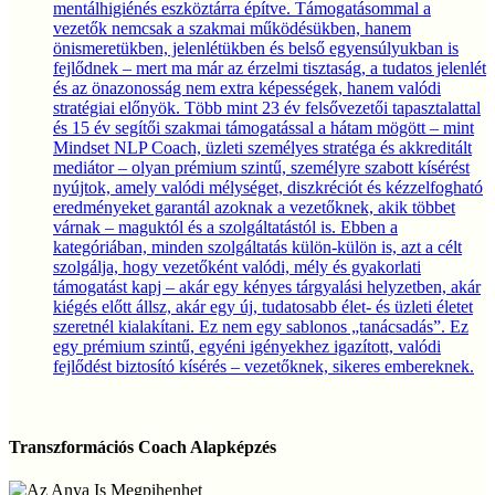
mentálhigiénés eszköztárra építve. Támogatásommal a
vezetők nemcsak a szakmai működésükben, hanem
önismeretükben, jelenlétükben és belső egyensúlyukban is
fejlődnek – mert ma már az érzelmi tisztaság, a tudatos jelenlét
és az önazonosság nem extra képességek, hanem valódi
stratégiai előnyök. Több mint 23 év felsővezetői tapasztalattal
és 15 év segítői szakmai támogatással a hátam mögött – mint
Mindset NLP Coach, üzleti személyes stratéga és akkreditált
mediátor – olyan prémium szintű, személyre szabott kísérést
nyújtok, amely valódi mélységet, diszkréciót és kézzelfogható
eredményeket garantál azoknak a vezetőknek, akik többet
várnak – maguktól és a szolgáltatástól is. Ebben a
kategóriában, minden szolgáltatás külön-külön is, azt a célt
szolgálja, hogy vezetőként valódi, mély és gyakorlati
támogatást kapj – akár egy kényes tárgyalási helyzetben, akár
kiégés előtt állsz, akár egy új, tudatosabb élet- és üzleti életet
szeretnél kialakítani. Ez nem egy sablonos „tanácsadás”. Ez
egy prémium szintű, egyéni igényekhez igazított, valódi
fejlődést biztosító kísérés – vezetőknek, sikeres embereknek.
Transzformációs
Coach
Transzformációs Coach Alapképzés
Alapképzés