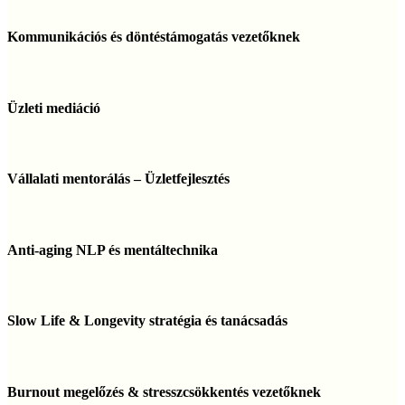
Kommunikációs
és
Kommunikációs és döntéstámogatás vezetőknek
döntéstámogatás
vezetőknek
Üzleti
mediáció
Üzleti mediáció
Vállalati
mentorálás
Vállalati mentorálás – Üzletfejlesztés
–
Üzletfejlesztés
Anti-
aging
Anti-aging NLP és mentáltechnika
NLP
és
mentáltechnika
Slow
Life
Slow Life & Longevity stratégia és tanácsadás
&
Longevity
stratégia
Burnout
és
megelőzés
Burnout megelőzés & stresszcsökkentés vezetőknek
tanácsadás
&