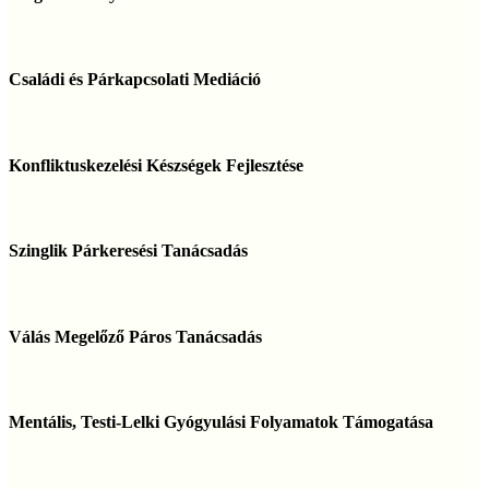
Családi
és
Családi és Párkapcsolati Mediáció
Párkapcsolati
Mediáció
Konfliktuskezelési
Készségek
Konfliktuskezelési Készségek Fejlesztése
Fejlesztése
Szinglik
Párkeresési
Szinglik Párkeresési Tanácsadás
Tanácsadás
Válás
Megelőző
Válás Megelőző Páros Tanácsadás
Páros
Tanácsadás
Mentális,
Testi-
Mentális, Testi-Lelki Gyógyulási Folyamatok Támogatása
Lelki
Gyógyulási
Folyamatok
Mentálhigiénés