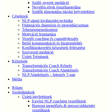
Szülő–gyerek mediáció
Nevelési elvek összehangolása
Szülők támogatása iskolai helyzetekben
Cégeknek
NLP-alapú kiválasztási technika
Fluktuációs diagnózis és megoldáscsomag
Tehetségmenedzsment
Motiváció fenntartása
Vezetői coaching és csapatfejlesztés
Belső kommunikáció és bizalomépítés
Konfliktuskezelési készségek fejlesztése
Szervezeti mediáció
Üzleti Tréningek
Képzések
Transzformációs Coach Képzés
Transzformációs Coach Alapképzés
NLP Alapképzés – Intenzív 5 nap
Média
Rólam
Szolgáltatások
Üzleti ügyfeleknek
Egyéni NLP coaching vezetőknek
Burnout megelőzés & stresszcsökkentés
vezetőknek