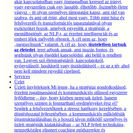
akár kapcsolatodban vagy önmagadban keresed az irányt,
vagy egyszerűen csak egy lassabb, élhetőbb, őszintébb életre
vágysz – itt olyan személyes támogatást kapsz, ami rád van
szabva, és ami ott érint, ahol most vagy. Több mint húsz év
felsővezetői és transzformációs tapasztalatával olyan
eszközöket hozok, amelyek egyesítik a stratégiát, a
mentálhigiénét, az NLP-t, az érzelmi intelligenciát és az
emberi lélek mélyebb rétegeit. A cél nem az, hogy
„megjavítsunk” valamit. A cél az, hogy
tiszteletben tartsuk
az életedet
, teret adjunk annak, ami igazán fontos, és
segítsünk olyan éneddel kapcsolódni, aki belül is rendben
van. Legyen szó életstratégiáról, kapcsolatokról,
gyógyulásról, lassításról vagy tisztánlátásról – ez az a tér, ahol
nem kell mindent egyedül cipelned.
Services
Üzlet
Üzleti ügyfeleknek
Mi lenne, ha a stratégiai gondolkodásod,
érzelmi rugalmasságod és kommunikációs stílusod egyszerre
fejlődhetne – úgy, hogy közben nemcsak üzleti, hanem
személyes szinten is fenntartható eredményeket érsz el?
Segítek a felsővezetőknek a stressz hatékony kezelésében, a
döntéshozatal fejlesztésében, a kommunikációs működésük
újrastrukturálásában és a hosszú távon működő személyes és
üzleti stratégiák kialakításában – az NLP fejlett technikáira,
nemzetközileg elismert coaching módszerekre és