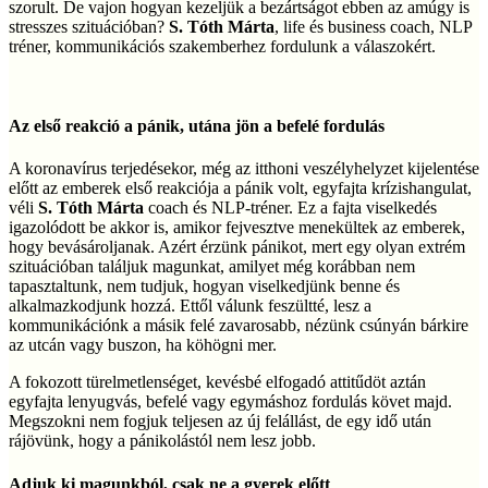
szorult. De vajon hogyan kezeljük a bezártságot ebben az amúgy is
stresszes szituációban?
S. Tóth Márta
, life és business coach, NLP
tréner, kommunikációs szakemberhez fordulunk a válaszokért.
Az első reakció a pánik, utána jön a befelé fordulás
A koronavírus terjedésekor, még az itthoni veszélyhelyzet kijelentése
előtt az emberek első reakciója a pánik volt, egyfajta krízishangulat,
véli
S. Tóth Márta
coach és NLP-tréner. Ez a fajta viselkedés
igazolódott be akkor is, amikor fejvesztve menekültek az emberek,
hogy bevásároljanak. Azért érzünk pánikot, mert egy olyan extrém
szituációban találjuk magunkat, amilyet még korábban nem
tapasztaltunk, nem tudjuk, hogyan viselkedjünk benne és
alkalmazkodjunk hozzá. Ettől válunk feszültté, lesz a
kommunikációnk a másik felé zavarosabb, nézünk csúnyán bárkire
az utcán vagy buszon, ha köhögni mer.
A fokozott türelmetlenséget, kevésbé elfogadó attitűdöt aztán
egyfajta lenyugvás, befelé vagy egymáshoz fordulás követ majd.
Megszokni nem fogjuk teljesen az új felállást, de egy idő után
rájövünk, hogy a pánikolástól nem lesz jobb.
Adjuk ki magunkból, csak ne a gyerek előtt