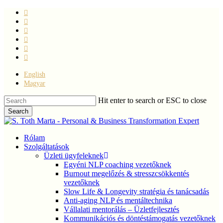
Skip
facebook
to
linkedin
main
youtube
content
instagram
phone
email
English
Magyar
Hit enter to search or ESC to close
Search
Close
Search
Menu
Rólam
Szolgáltatások
Üzleti ügyfeleknek
Egyéni NLP coaching vezetőknek
Burnout megelőzés & stresszcsökkentés
vezetőknek
Slow Life & Longevity stratégia és tanácsadás
Anti-aging NLP és mentáltechnika
Vállalati mentorálás – Üzletfejlesztés
Kommunikációs és döntéstámogatás vezetőknek