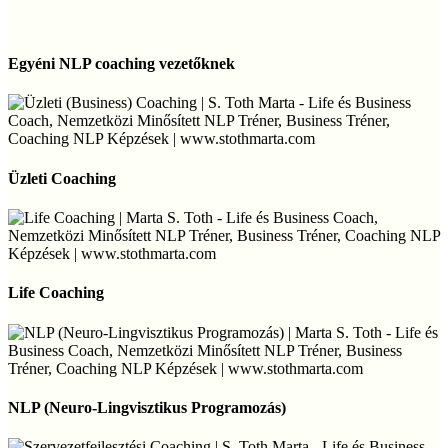
stresszcsökkentés
vezetőknek
Egyéni
NLP
Egyéni NLP coaching vezetőknek
coaching
vezetőknek
Üzleti
Coaching
Üzleti Coaching
Life
Coaching
Life Coaching
NLP
(Neuro-
NLP (Neuro-Lingvisztikus Programozás)
Lingvisztikus
Programozás)