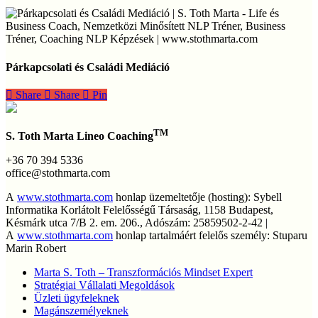
Párkapcsolati
és
Párkapcsolati és Családi Mediáció
Családi
Mediáció
Share
Share
Share
Pin
TM
S. Toth Marta Lineo Coaching
+36 70 394 5336
office@stothmarta.com
A
www.stothmarta.com
honlap üzemeltetője (hosting): Sybell
Informatika Korlátolt Felelősségű Társaság, 1158 Budapest,
Késmárk utca 7/B 2. em. 206., Adószám: 25859502-2-42 |
A
www.stothmarta.com
honlap tartalmáért felelős személy: Stuparu
Marin Robert
Marta S. Toth – Transzformációs Mindset Expert
Stratégiai Vállalati Megoldások
Üzleti ügyfeleknek
Magánszemélyeknek