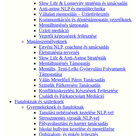
Slow Life & Longevity stratégia és tanácsadás
Anti-aging NLP és mentáltechnika
Vállalati mentorálás – Üzletfejlesztés
Kommunikációs és döntéstámogatás vezetőknek
Mentálhigiénés támogatás
Üzleti mediáció
Vezetői képességek fejlesztése
Magánszemélyeknek
Egyéni NLP, coaching és tanácsadás
Életstratégia-tervezés
Slow Life & Anti-Aging Stratégiák
Mentálhigiénés Támogatás
Mentális, Testi-Lelki Gyógyulási Folyamatok
Támogatása
Válás Megelőző Páros Tanácsadás
Szinglik Párkeresési Tanácsadás
Konfliktuskezelési Készségek Fejlesztése
Családi és Párkapcsolati Mediáció
Fiataloknak és szüleiknek
Gyermekeknek és fiataloknak
Tanulási nehézségek kezelése NLP-vel
Stresszmentes vizsgák NLP-vel
Pályaválasztási és karrier tanácsadás
Iskolai bullying kezelése és megelőzése
Önbizalom- és énkép fejlesztés