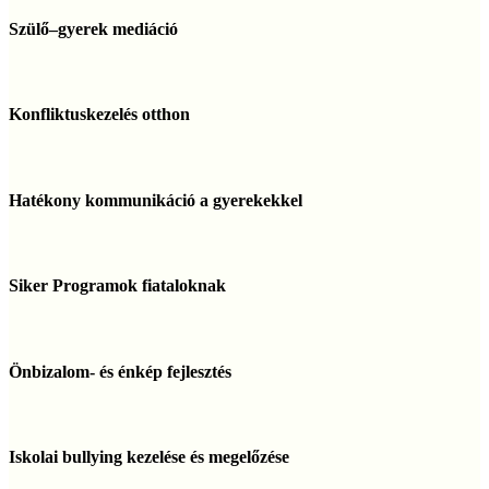
Szülő–
gyerek
Szülő–gyerek mediáció
mediáció
Konfliktuskezelés
otthon
Konfliktuskezelés otthon
Hatékony
kommunikáció
Hatékony kommunikáció a gyerekekkel
a
gyerekekkel
Siker
Programok
Siker Programok fiataloknak
fiataloknak
Önbizalom-
és
Önbizalom- és énkép fejlesztés
énkép
fejlesztés
Iskolai
bullying
Iskolai bullying kezelése és megelőzése
kezelése