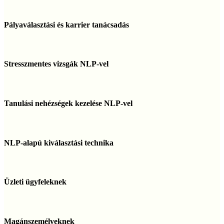
és
megelőzése
Pályaválasztási
és
Pályaválasztási és karrier tanácsadás
karrier
tanácsadás
Stresszmentes
vizsgák
Stresszmentes vizsgák NLP-vel
NLP-
vel
Tanulási
nehézségek
Tanulási nehézségek kezelése NLP-vel
kezelése
NLP-
vel
NLP-
alapú
NLP-alapú kiválasztási technika
kiválasztási
technika
Üzleti
ügyfeleknek
Üzleti ügyfeleknek
Magánszemélyeknek
Magánszemélyeknek