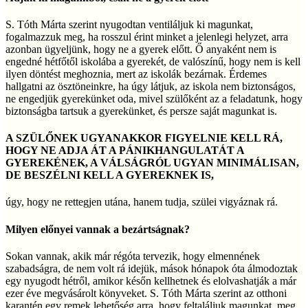
S. Tóth Márta szerint nyugodtan ventiláljuk ki magunkat,
fogalmazzuk meg, ha rosszul érint minket a jelenlegi helyzet, arra
azonban ügyeljünk, hogy ne a gyerek előtt. Ő anyaként nem is
engedné hétfőtől iskolába a gyerekét, de valószínű, hogy nem is kell
ilyen döntést meghoznia, mert az iskolák bezárnak. Érdemes
hallgatni az ösztöneinkre, ha úgy látjuk, az iskola nem biztonságos,
ne engedjük gyerekünket oda, mivel szülőként az a feladatunk, hogy
biztonságba tartsuk a gyerekünket, és persze saját magunkat is.
A SZÜLŐNEK UGYANAKKOR FIGYELNIE KELL RÁ,
HOGY NE ADJA ÁT A PÁNIKHANGULATÁT A
GYEREKÉNEK, A VÁLSÁGRÓL UGYAN MINIMÁLISAN,
DE BESZÉLNI KELL A GYEREKNEK IS,
úgy, hogy ne rettegjen utána, hanem tudja, szülei vigyáznak rá.
Milyen előnyei vannak a bezártságnak?
Sokan vannak, akik már régóta tervezik, hogy elmennének
szabadságra, de nem volt rá idejük, mások hónapok óta álmodoztak
egy nyugodt hétről, amikor későn kellhetnek és elolvashatják a már
ezer éve megvásárolt könyveket. S. Tóth Márta szerint az otthoni
karantén egy remek lehetőség arra, hogy feltaláljuk magunkat, meg