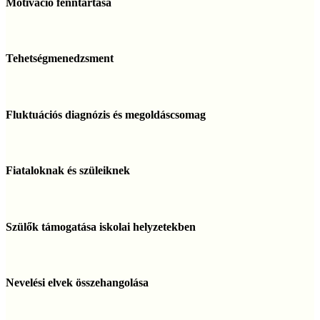
Motiváció fenntartása
Tehetségmenedzsment
Tehetségmenedzsment
Fluktuációs
diagnózis
Fluktuációs diagnózis és megoldáscsomag
és
megoldáscsomag
Fiataloknak
és
Fiataloknak és szüleiknek
szüleiknek
Szülők
támogatása
Szülők támogatása iskolai helyzetekben
iskolai
helyzetekben
Nevelési
elvek
Nevelési elvek összehangolása
összehangolása