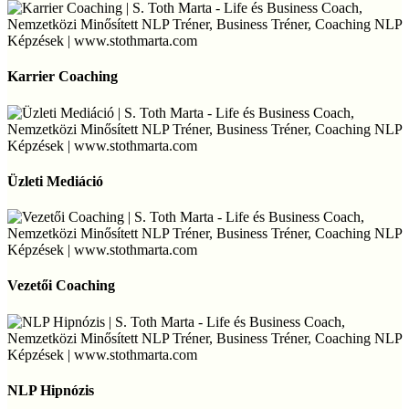
Therapy
(Idővonal
Terápia)
Karrier
Coaching
Karrier Coaching
Üzleti
Mediáció
Üzleti Mediáció
Vezetői
Coaching
Vezetői Coaching
NLP
Hipnózis
NLP Hipnózis