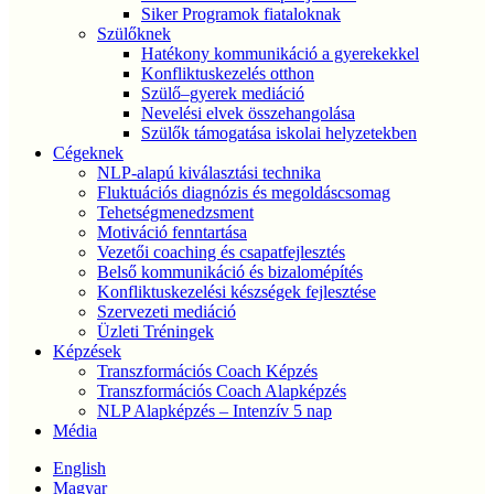
Siker Programok fiataloknak
Szülőknek
Hatékony kommunikáció a gyerekekkel
Konfliktuskezelés otthon
Szülő–gyerek mediáció
Nevelési elvek összehangolása
Szülők támogatása iskolai helyzetekben
Cégeknek
NLP-alapú kiválasztási technika
Fluktuációs diagnózis és megoldáscsomag
Tehetségmenedzsment
Motiváció fenntartása
Vezetői coaching és csapatfejlesztés
Belső kommunikáció és bizalomépítés
Konfliktuskezelési készségek fejlesztése
Szervezeti mediáció
Üzleti Tréningek
Képzések
Transzformációs Coach Képzés
Transzformációs Coach Alapképzés
NLP Alapképzés – Intenzív 5 nap
Média
English
Magyar