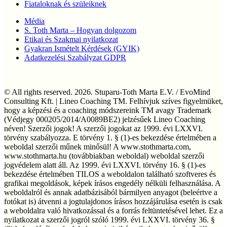
Fiataloknak és szüleiknek
Média
S. Toth Marta – Hogyan dolgozom
Etikai és Szakmai nyilatkozat
Gyakran Ismételt Kérdések (GYIK)
Adatkezelési Szabályzat GDPR
© All rights reserved. 2026. Stuparu-Toth Marta E.V. / EvoMind
Consulting Kft. | Lineo Coaching TM. Felhívjuk szíves figyelmüket,
hogy a képzési és a coaching módszereink TM avagy Trademark
(Védjegy 000205/2014/A0089BE2) jelzésűek Lineo Coaching
néven! Szerzői jogok! A szerzői jogokat az 1999. évi LXXVI.
törvény szabályozza. E törvény 1. § (1)-es bekezdése értelmében a
weboldal szerzői műnek minősül! A www.stothmarta.com,
www.stothmarta.hu (továbbiakban weboldal) weboldal szerzői
jogvédelem alatt áll. Az 1999. évi LXXVI. törvény 16. § (1)-es
bekezdése értelmében TILOS a weboldalon található szoftveres és
grafikai megoldások, képek írásos engedély nélküli felhasználása. A
weboldalról és annak adatbázisából bármilyen anyagot (beleértve a
fotókat is) átvenni a jogtulajdonos írásos hozzájárulása esetén is csak
a weboldalra való hivatkozással és a forrás feltüntetésével lehet. Ez a
nyilatkozat a szerzői jogról szóló 1999. évi LXXVI. törvény 36. §