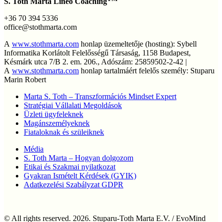
S. Toth Marta Lineo Coaching
+36 70 394 5336
office@stothmarta.com
A
www.stothmarta.com
honlap üzemeltetője (hosting): Sybell
Informatika Korlátolt Felelősségű Társaság, 1158 Budapest,
Késmárk utca 7/B 2. em. 206., Adószám: 25859502-2-42 |
A
www.stothmarta.com
honlap tartalmáért felelős személy: Stuparu
Marin Robert
Marta S. Toth – Transzformációs Mindset Expert
Stratégiai Vállalati Megoldások
Üzleti ügyfeleknek
Magánszemélyeknek
Fiataloknak és szüleiknek
Média
S. Toth Marta – Hogyan dolgozom
Etikai és Szakmai nyilatkozat
Gyakran Ismételt Kérdések (GYIK)
Adatkezelési Szabályzat GDPR
© All rights reserved. 2026. Stuparu-Toth Marta E.V. / EvoMind