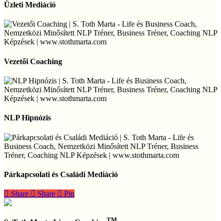
Mediáció
Üzleti Mediáció
Vezetői
Coaching
Vezetői Coaching
NLP
Hipnózis
NLP Hipnózis
Párkapcsolati
és
Párkapcsolati és Családi Mediáció
Családi
Mediáció
Share
Share
Share
Pin
TM