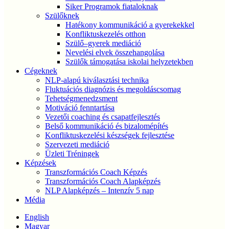
Siker Programok fiataloknak
Szülőknek
Hatékony kommunikáció a gyerekekkel
Konfliktuskezelés otthon
Szülő–gyerek mediáció
Nevelési elvek összehangolása
Szülők támogatása iskolai helyzetekben
Cégeknek
NLP-alapú kiválasztási technika
Fluktuációs diagnózis és megoldáscsomag
Tehetségmenedzsment
Motiváció fenntartása
Vezetői coaching és csapatfejlesztés
Belső kommunikáció és bizalomépítés
Konfliktuskezelési készségek fejlesztése
Szervezeti mediáció
Üzleti Tréningek
Képzések
Transzformációs Coach Képzés
Transzformációs Coach Alapképzés
NLP Alapképzés – Intenzív 5 nap
Média
English
Magyar