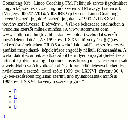
Consulting Kft. | Lineo Coaching TM. Felhívjuk szíves figyelmüket,
hogy a képzési és a coaching módszereink TM avagy Trademark
(Védjegy 000205/2014/A0089BE2) jelzésűek Lineo Coaching
néven! Szerzői jogok! A szerzői jogokat az 1999. évi LXXVI.
törvény szabályozza. E törvény 1. § (1)-es bekezdése értelmében a
weboldal szerzői műnek minősül! A www.stothmarta.com,
www.stothmarta.hu (továbbiakban weboldal) weboldal szerzői
jogvédelem alatt áll. Az 1999. évi LXXVI. törvény 16. § (1)-es
bekezdése értelmében TILOS a weboldalon található szoftveres és
grafikai megoldások, képek írásos engedély nélküli felhasználása. A
weboldalról és annak adatbázisából bármilyen anyagot (beleértve a
fotókat is) átvenni a jogtulajdonos írásos hozzájárulása esetén is csak
a weboldalra való hivatkozással és a forrás feltüntetésével lehet. Ez a
nyilatkozat a szerzői jogról szóló 1999. évi LXXVI. törvény 36. §
(2) bekezdésében foglaltak szerinti tiltó nyilatkozatnak minősül!
1999. évi LXXVI. törvény a szerzői jogról *
facebook
linkedin
youtube
instagram