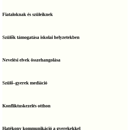
megoldáscsomag
Fiataloknak
és
Fiataloknak és szüleiknek
szüleiknek
Szülők
támogatása
Szülők támogatása iskolai helyzetekben
iskolai
helyzetekben
Nevelési
elvek
Nevelési elvek összehangolása
összehangolása
Szülő–
gyerek
Szülő–gyerek mediáció
mediáció
Konfliktuskezelés
otthon
Konfliktuskezelés otthon
Hatékony
kommunikáció
Hatékony kommunikáció a gyerekekkel