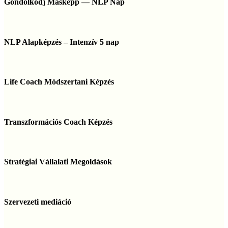
Gondolkodj Másképp — NLP Nap
—
NLP
Nap
NLP
Alapképzés
NLP Alapképzés – Intenzív 5 nap
–
Intenzív
5
Life
nap
Coach
Life Coach Módszertani Képzés
Módszertani
Képzés
Transzformációs
Coach
Transzformációs Coach Képzés
Képzés
Stratégiai
Vállalati
Stratégiai Vállalati Megoldások
Megoldások
Szervezeti
mediáció
Szervezeti mediáció