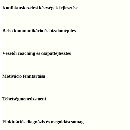
Konfliktuskezelési
készségek
Konfliktuskezelési készségek fejlesztése
fejlesztése
Belső
kommunikáció
Belső kommunikáció és bizalomépítés
és
bizalomépítés
Vezetői
coaching
Vezetői coaching és csapatfejlesztés
és
csapatfejlesztés
Motiváció
fenntartása
Motiváció fenntartása
Tehetségmenedzsment
Tehetségmenedzsment
Fluktuációs
diagnózis
Fluktuációs diagnózis és megoldáscsomag
és