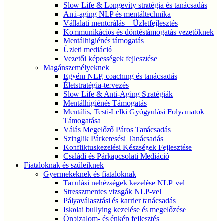
Slow Life & Longevity stratégia és tanácsadás
Anti-aging NLP és mentáltechnika
Vállalati mentorálás – Üzletfejlesztés
Kommunikációs és döntéstámogatás vezetőknek
Mentálhigiénés támogatás
Üzleti mediáció
Vezetői képességek fejlesztése
Magánszemélyeknek
Egyéni NLP, coaching és tanácsadás
Életstratégia-tervezés
Slow Life & Anti-Aging Stratégiák
Mentálhigiénés Támogatás
Mentális, Testi-Lelki Gyógyulási Folyamatok
Támogatása
Válás Megelőző Páros Tanácsadás
Szinglik Párkeresési Tanácsadás
Konfliktuskezelési Készségek Fejlesztése
Családi és Párkapcsolati Mediáció
Fiataloknak és szüleiknek
Gyermekeknek és fiataloknak
Tanulási nehézségek kezelése NLP-vel
Stresszmentes vizsgák NLP-vel
Pályaválasztási és karrier tanácsadás
Iskolai bullying kezelése és megelőzése
Önbizalom- és énkép fejlesztés