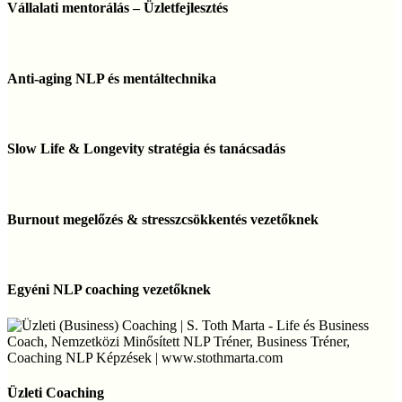
mentorálás
Vállalati mentorálás – Üzletfejlesztés
–
Üzletfejlesztés
Anti-
aging
Anti-aging NLP és mentáltechnika
NLP
és
mentáltechnika
Slow
Life
Slow Life & Longevity stratégia és tanácsadás
&
Longevity
stratégia
Burnout
és
megelőzés
Burnout megelőzés & stresszcsökkentés vezetőknek
tanácsadás
&
stresszcsökkentés
vezetőknek
Egyéni
NLP
Egyéni NLP coaching vezetőknek
coaching
vezetőknek
Üzleti
Coaching
Üzleti Coaching