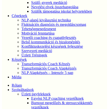
Szülő–gyerek mediáció
Nevelési elvek összehangolása
Szülők támogatása iskolai helyzetekben
Cégeknek
NLP-alapú kiválasztási technika
Fluktuációs diagnózis és megoldáscsomag
Tehetségmenedzsment
Motiváció fenntartása
Vezetői coaching és csapatfejlesztés
Belső kommunikáció és bizalomépítés
Konfliktuskezelési készségek fejlesztése
Szervezeti mediáció
Üzleti Tréningek
Képzések
Transzformációs Coach Képzés
Transzformációs Coach Alapképzés
NLP Alapképzés – Intenzív 5 nap
Média
Rólam
Szolgáltatások
Üzleti ügyfeleknek
Egyéni NLP coaching vezetőknek
Burnout megelőzés & stresszcsökkentés
vezetőknek