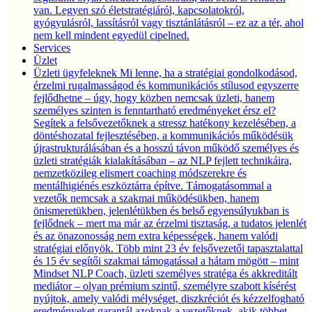
van. Legyen szó életstratégiáról, kapcsolatokról,
gyógyulásról, lassításról vagy tisztánlátásról – ez az a tér, ahol
nem kell mindent egyedül cipelned.
Services
Üzlet
Üzleti ügyfeleknek
Mi lenne, ha a stratégiai gondolkodásod,
érzelmi rugalmasságod és kommunikációs stílusod egyszerre
fejlődhetne – úgy, hogy közben nemcsak üzleti, hanem
személyes szinten is fenntartható eredményeket érsz el?
Segítek a felsővezetőknek a stressz hatékony kezelésében, a
döntéshozatal fejlesztésében, a kommunikációs működésük
újrastrukturálásában és a hosszú távon működő személyes és
üzleti stratégiák kialakításában – az NLP fejlett technikáira,
nemzetközileg elismert coaching módszerekre és
mentálhigiénés eszköztárra építve. Támogatásommal a
vezetők nemcsak a szakmai működésükben, hanem
önismeretükben, jelenlétükben és belső egyensúlyukban is
fejlődnek – mert ma már az érzelmi tisztaság, a tudatos jelenlét
és az önazonosság nem extra képességek, hanem valódi
stratégiai előnyök. Több mint 23 év felsővezetői tapasztalattal
és 15 év segítői szakmai támogatással a hátam mögött – mint
Mindset NLP Coach, üzleti személyes stratéga és akkreditált
mediátor – olyan prémium szintű, személyre szabott kísérést
nyújtok, amely valódi mélységet, diszkréciót és kézzelfogható
eredményeket garantál azoknak a vezetőknek, akik többet