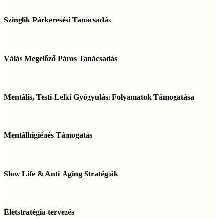
Szinglik
Párkeresési
Szinglik Párkeresési Tanácsadás
Tanácsadás
Válás
Megelőző
Válás Megelőző Páros Tanácsadás
Páros
Tanácsadás
Mentális,
Testi-
Mentális, Testi-Lelki Gyógyulási Folyamatok Támogatása
Lelki
Gyógyulási
Folyamatok
Mentálhigiénés
Támogatása
Támogatás
Mentálhigiénés Támogatás
Slow
Life
Slow Life & Anti-Aging Stratégiák
&
Anti-
Aging
Életstratégia-
Stratégiák
tervezés
Életstratégia-tervezés