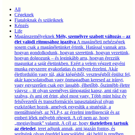
All
Cégeknek
Fiataloknak és szüleiknek
Képzés
Life
Magánszemélyeknek
Mély, személyre szabott változás – az
élet valódi ritmusához igazítva
A magánéleti nehézségek
sosem csak a magánéletünket érintik. Hatással vannak arra,
hogyan gondolkodunk, hogyan szeretünk, hogyan vezetünk,
hogyan dolgozunk – és leginkább arra, hogyan érezzük
magunkat a saját életünkben. Ezért a velem végzett egyéni
munka egyszerre gyakorlatias és mélyen érzelmi. Akár
életfordulón vagy túl, akár kiégésből, veszteségből épülsz fel,
akár kapcsolatodban vagy önmagadban keresed az irányt,
vagy egyszerűen csak egy lassabb, élhetőbb, őszintébb életre
vágysz – itt olyan személyes támogatást kapsz, ami rád van
szabva, és ami ott érint, ahol most vagy. Több mint húsz év
felsővezetői és transzformációs tapasztalatával olyan
eszközöket hozok, amelyek egyesítik a stratégiát, a
mentálhigiénét, az NLP-t, az érzelmi intelligenciát és az
emberi lélek mélyebb rétegeit. A cél nem az, hogy
„megjavítsunk” valamit. A cél az, hogy
tiszteletben tartsuk
az életedet
, teret adjunk annak, ami igazán fontos, és
segítsünk olyan éneddel kapcsolódni, aki belül is rendben