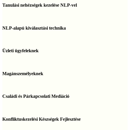
nehézségek
Tanulási nehézségek kezelése NLP-vel
kezelése
NLP-
vel
NLP-
alapú
NLP-alapú kiválasztási technika
kiválasztási
technika
Üzleti
ügyfeleknek
Üzleti ügyfeleknek
Magánszemélyeknek
Magánszemélyeknek
Családi
és
Családi és Párkapcsolati Mediáció
Párkapcsolati
Mediáció
Konfliktuskezelési
Készségek
Konfliktuskezelési Készségek Fejlesztése
Fejlesztése