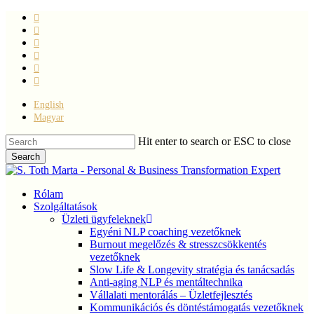
Skip
facebook
to
linkedin
main
youtube
content
instagram
phone
email
English
Magyar
Hit enter to search or ESC to close
Search
Close
Search
Menu
Rólam
Szolgáltatások
Üzleti ügyfeleknek
Egyéni NLP coaching vezetőknek
Burnout megelőzés & stresszcsökkentés
vezetőknek
Slow Life & Longevity stratégia és tanácsadás
Anti-aging NLP és mentáltechnika
Vállalati mentorálás – Üzletfejlesztés
Kommunikációs és döntéstámogatás vezetőknek