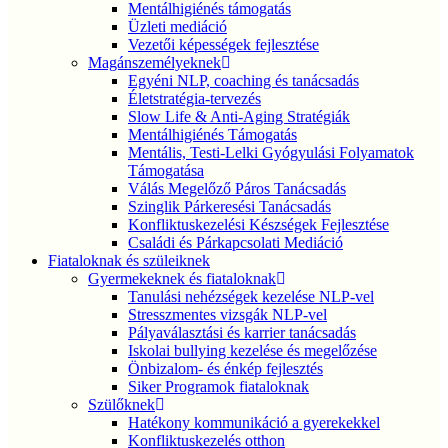
Mentálhigiénés támogatás
Üzleti mediáció
Vezetői képességek fejlesztése
Magánszemélyeknek
Egyéni NLP, coaching és tanácsadás
Életstratégia-tervezés
Slow Life & Anti-Aging Stratégiák
Mentálhigiénés Támogatás
Mentális, Testi-Lelki Gyógyulási Folyamatok
Támogatása
Válás Megelőző Páros Tanácsadás
Szinglik Párkeresési Tanácsadás
Konfliktuskezelési Készségek Fejlesztése
Családi és Párkapcsolati Mediáció
Fiataloknak és szüleiknek
Gyermekeknek és fiataloknak
Tanulási nehézségek kezelése NLP-vel
Stresszmentes vizsgák NLP-vel
Pályaválasztási és karrier tanácsadás
Iskolai bullying kezelése és megelőzése
Önbizalom- és énkép fejlesztés
Siker Programok fiataloknak
Szülőknek
Hatékony kommunikáció a gyerekekkel
Konfliktuskezelés otthon