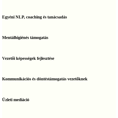
Egyéni
NLP,
Egyéni NLP, coaching és tanácsadás
coaching
és
tanácsadás
Mentálhigiénés
támogatás
Mentálhigiénés támogatás
Vezetői
képességek
Vezetői képességek fejlesztése
fejlesztése
Kommunikációs
és
Kommunikációs és döntéstámogatás vezetőknek
döntéstámogatás
vezetőknek
Üzleti
mediáció
Üzleti mediáció
Vállalati