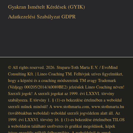
Gyakran Ismételt Kérdések (GYIK)
Adatkezelési Szabályzat GDPR
© All rights reserved. 2026. Stuparu-Toth Marta E.V. / EvoMind
Consulting Kft. | Lineo Coaching TM. Felhívjuk szíves figyelmüket,
hogy a képzési és a coaching módszereink TM avagy Trademark
(Védjegy 000205/2014/A0089BE2) jelzésűek Lineo Coaching néven!
Szerzői jogok! A szerzői jogokat az 1999. évi LXXVI. törvény
szabályozza. E törvény 1. § (1)-es bekezdése értelmében a weboldal
szerzői műnek minősül! A www.stothmarta.com, www.stothmarta.hu
(továbbiakban weboldal) weboldal szerzői jogvédelem alatt áll. Az
1999. évi LXXVI. törvény 16. § (1)-es bekezdése értelmében TILOS
a weboldalon található szoftveres és grafikai megoldások, képek
írásos engedély nélküli felhasználása. A weboldalról és annak