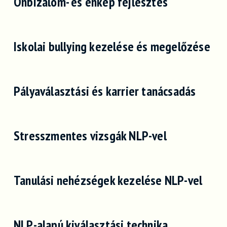
Önbizalom- és énkép fejlesztés
Iskolai bullying kezelése és megelőzése
Pályaválasztási és karrier tanácsadás
Stresszmentes vizsgák NLP-vel
Tanulási nehézségek kezelése NLP-vel
NLP-alapú kiválasztási technika