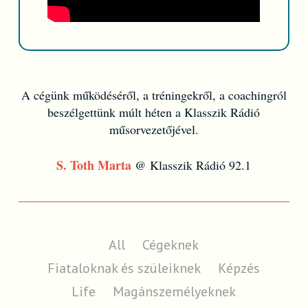
A cégünk működéséről, a tréningekről, a coachingról
beszélgettünk múlt héten a Klasszik Rádió
műsorvezetőjével.
S. Toth Marta
@ Klasszik Rádió 92.1
All
Cégeknek
Fiataloknak és szüleiknek
Képzés
Life
Magánszemélyeknek