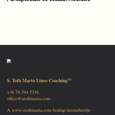
S. Toth Marta Lineo Coaching
TM
+36 70 394 5336
office@stothmarta.com
A
www.stothmarta.com
honlap üzemeltetője