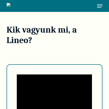
Skip
Menu
to
main
content
Kik vagyunk mi, a
Lineo?