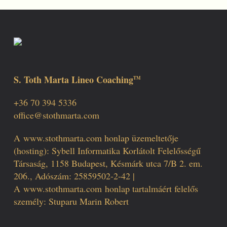
S. Toth Marta Lineo Coaching
TM
+36 70 394 5336
office@stothmarta.com
A
www.stothmarta.com
honlap üzemeltetője
(hosting): Sybell Informatika Korlátolt Felelősségű
Társaság, 1158 Budapest, Késmárk utca 7/B 2. em.
206., Adószám: 25859502-2-42 |
A
www.stothmarta.com
honlap tartalmáért felelős
személy: Stuparu Marin Robert