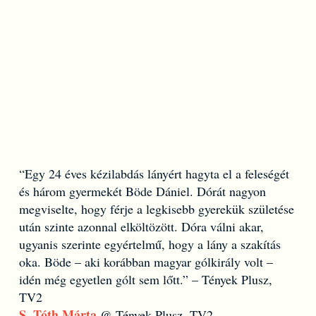
“Egy 24 éves kézilabdás lányért hagyta el a feleségét
és három gyermekét Böde Dániel. Dórát nagyon
megviselte, hogy férje a legkisebb gyerekük születése
után szinte azonnal elköltözött. Dóra válni akar,
ugyanis szerinte egyértelmű, hogy a lány a szakítás
oka. Böde – aki korábban magyar gólkirály volt –
idén még egyetlen gólt sem lőtt.” – Tények Plusz,
TV2
S. Tóth Márta
@ Tények Plusz, TV2