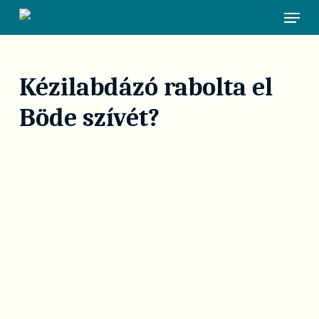
Skip
Menu
to
main
content
Kézilabdázó rabolta el
Böde szívét?