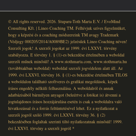
© All rights reserved. 2026. Stuparu-Toth Marta E.V. / EvoMind
Consulting Kft. | Lineo Coaching TM. Felhívjuk szíves figyelmüket,
hogy a képzési és a coaching módszereink TM avagy Trademark
(Védjegy 000205/2014/A0089BE2) jelzésűek Lineo Coaching néven!
Szerzői jogok! A szerzői jogokat az 1999. évi LXXVI. törvény
szabályozza. E törvény 1. § (1)-es bekezdése értelmében a weboldal
szerzői műnek minősül! A www.stothmarta.com, www.stothmarta.hu
(továbbiakban weboldal) weboldal szerzői jogvédelem alatt áll. Az
1999. évi LXXVI. törvény 16. § (1)-es bekezdése értelmében TILOS
a weboldalon található szoftveres és grafikai megoldások, képek
írásos engedély nélküli felhasználása. A weboldalról és annak
adatbázisából bármilyen anyagot (beleértve a fotókat is) átvenni a
jogtulajdonos írásos hozzájárulása esetén is csak a weboldalra való
hivatkozással és a forrás feltüntetésével lehet. Ez a nyilatkozat a
szerzői jogról szóló 1999. évi LXXVI. törvény 36. § (2)
bekezdésében foglaltak szerinti tiltó nyilatkozatnak minősül! 1999.
évi LXXVI. törvény a szerzői jogról *