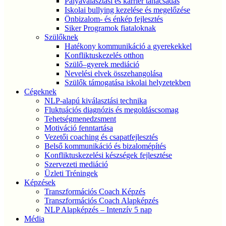
Pályaválasztási és karrier tanácsadás
Iskolai bullying kezelése és megelőzése
Önbizalom- és énkép fejlesztés
Siker Programok fiataloknak
Szülőknek
Hatékony kommunikáció a gyerekekkel
Konfliktuskezelés otthon
Szülő–gyerek mediáció
Nevelési elvek összehangolása
Szülők támogatása iskolai helyzetekben
Cégeknek
NLP-alapú kiválasztási technika
Fluktuációs diagnózis és megoldáscsomag
Tehetségmenedzsment
Motiváció fenntartása
Vezetői coaching és csapatfejlesztés
Belső kommunikáció és bizalomépítés
Konfliktuskezelési készségek fejlesztése
Szervezeti mediáció
Üzleti Tréningek
Képzések
Transzformációs Coach Képzés
Transzformációs Coach Alapképzés
NLP Alapképzés – Intenzív 5 nap
Média