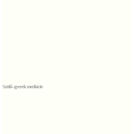
Szülő–gyerek mediáció