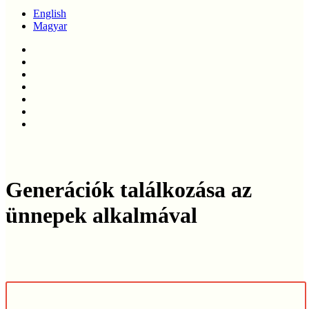
English
Magyar
twitter
facebook
linkedin
youtube
instagram
phone
email
Generációk találkozása az
ünnepek alkalmával