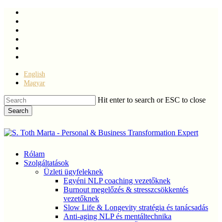
Skip
facebook
to
linkedin
main
youtube
content
instagram
phone
email
English
Magyar
Hit enter to search or ESC to close
Search
Close
Search
Menu
Rólam
Szolgáltatások
Üzleti ügyfeleknek
Egyéni NLP coaching vezetőknek
Burnout megelőzés & stresszcsökkentés
vezetőknek
Slow Life & Longevity stratégia és tanácsadás
Anti-aging NLP és mentáltechnika