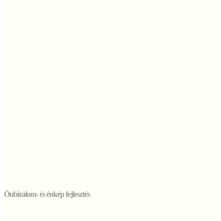
Önbizalom- és énkép fejlesztés