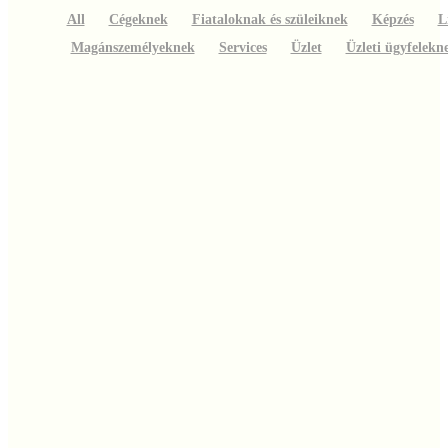
All
Cégeknek
Fiataloknak és szüleiknek
Képzés
L
Magánszemélyeknek
Services
Üzlet
Üzleti ügyfelekn