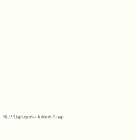
NLP Alapképzés – Intenzív 5 nap