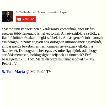
“Maradjunk képzeletben a karácsonyi vacsoránál, ahol ideális
esetben több generáció is helyet foglal. A nagyszülők, a szülők, a
fiatal felnőttek és akár a legkissebbek is. A más generációba tartozó
családtagok bizony nagyon sok dologban különböznek egymástól,
ámbár mégis békében és harmóniában igyekeznek eltölteni a
Szentestét. De hogyan lehetséges ez, mire figyeljünk oda, hogy
surlódásmentesen, boldogságban teljenek az ünnepek? Erről
beszélgettünk S. Tóth Márta életvezetési tanácsadóval.” – M2
Petőfi TV
S. Toth Marta
@ M2 Petőfi TV