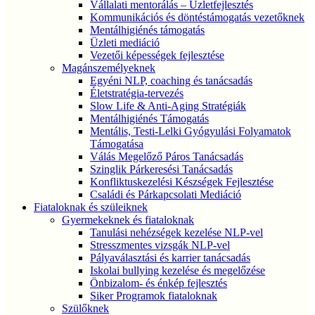
Vállalati mentorálás – Üzletfejlesztés
Kommunikációs és döntéstámogatás vezetőknek
Mentálhigiénés támogatás
Üzleti mediáció
Vezetői képességek fejlesztése
Magánszemélyeknek
Egyéni NLP, coaching és tanácsadás
Életstratégia-tervezés
Slow Life & Anti-Aging Stratégiák
Mentálhigiénés Támogatás
Mentális, Testi-Lelki Gyógyulási Folyamatok
Támogatása
Válás Megelőző Páros Tanácsadás
Szinglik Párkeresési Tanácsadás
Konfliktuskezelési Készségek Fejlesztése
Családi és Párkapcsolati Mediáció
Fiataloknak és szüleiknek
Gyermekeknek és fiataloknak
Tanulási nehézségek kezelése NLP-vel
Stresszmentes vizsgák NLP-vel
Pályaválasztási és karrier tanácsadás
Iskolai bullying kezelése és megelőzése
Önbizalom- és énkép fejlesztés
Siker Programok fiataloknak
Szülőknek