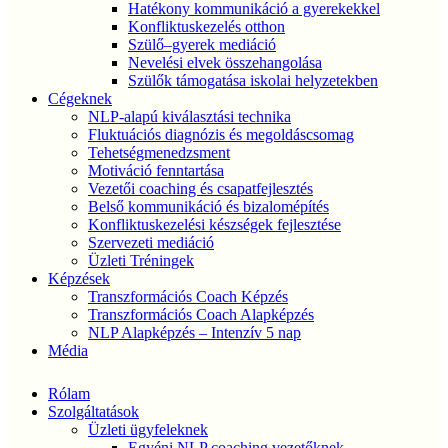
Hatékony kommunikáció a gyerekekkel
Konfliktuskezelés otthon
Szülő–gyerek mediáció
Nevelési elvek összehangolása
Szülők támogatása iskolai helyzetekben
Cégeknek
NLP-alapú kiválasztási technika
Fluktuációs diagnózis és megoldáscsomag
Tehetségmenedzsment
Motiváció fenntartása
Vezetői coaching és csapatfejlesztés
Belső kommunikáció és bizalomépítés
Konfliktuskezelési készségek fejlesztése
Szervezeti mediáció
Üzleti Tréningek
Képzések
Transzformációs Coach Képzés
Transzformációs Coach Alapképzés
NLP Alapképzés – Intenzív 5 nap
Média
Rólam
Szolgáltatások
Üzleti ügyfeleknek
Egyéni NLP coaching vezetőknek