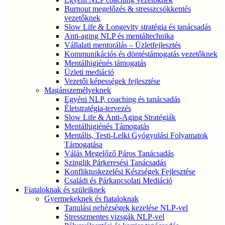
Burnout megelőzés & stresszcsökkentés
vezetőknek
Slow Life & Longevity stratégia és tanácsadás
Anti-aging NLP és mentáltechnika
Vállalati mentorálás – Üzletfejlesztés
Kommunikációs és döntéstámogatás vezetőknek
Mentálhigiénés támogatás
Üzleti mediáció
Vezetői képességek fejlesztése
Magánszemélyeknek
Egyéni NLP, coaching és tanácsadás
Életstratégia-tervezés
Slow Life & Anti-Aging Stratégiák
Mentálhigiénés Támogatás
Mentális, Testi-Lelki Gyógyulási Folyamatok
Támogatása
Válás Megelőző Páros Tanácsadás
Szinglik Párkeresési Tanácsadás
Konfliktuskezelési Készségek Fejlesztése
Családi és Párkapcsolati Mediáció
Fiataloknak és szüleiknek
Gyermekeknek és fiataloknak
Tanulási nehézségek kezelése NLP-vel
Stresszmentes vizsgák NLP-vel