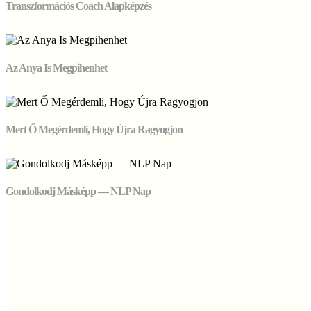
Transzformációs Coach Alapképzés
Az Anya Is Megpihenhet
Mert Ő Megérdemli, Hogy Újra Ragyogjon
Gondolkodj Másképp — NLP Nap