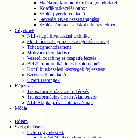
Hatékony kommunikáció a gyerekekkel
Konfliktuskezelés otthon
Szülő–gyerek mediáció
Nevelési elvek összehangolása
Szülők támogatása iskolai helyzetekben
Cégeknek
NLP-alapú kiválasztási technika
Fluktuációs diagnózis és megoldáscsomag
Tehetségmenedzsment
Motiváció fenntartása
Vezetői coaching és csapatfejlesztés
Belső kommunikáció és bizalomépítés
Konfliktuskezelési készségek fejlesztése
Szervezeti mediáció
Üzleti Tréningek
Képzések
Transzformációs Coach Képzés
Transzformációs Coach Alapképzés
NLP Alapképzés – Intenzív 5 nap
Média
Rólam
Szolgáltatások
Üzleti ügyfeleknek
Egyéni NLP coaching vezetőknek