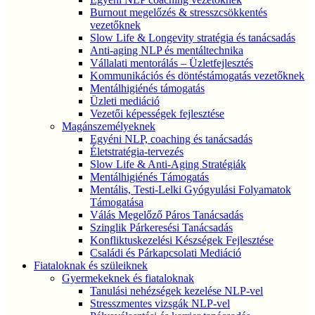
Burnout megelőzés & stresszcsökkentés
vezetőknek
Slow Life & Longevity stratégia és tanácsadás
Anti-aging NLP és mentáltechnika
Vállalati mentorálás – Üzletfejlesztés
Kommunikációs és döntéstámogatás vezetőknek
Mentálhigiénés támogatás
Üzleti mediáció
Vezetői képességek fejlesztése
Magánszemélyeknek
Egyéni NLP, coaching és tanácsadás
Életstratégia-tervezés
Slow Life & Anti-Aging Stratégiák
Mentálhigiénés Támogatás
Mentális, Testi-Lelki Gyógyulási Folyamatok
Támogatása
Válás Megelőző Páros Tanácsadás
Szinglik Párkeresési Tanácsadás
Konfliktuskezelési Készségek Fejlesztése
Családi és Párkapcsolati Mediáció
Fiataloknak és szüleiknek
Gyermekeknek és fiataloknak
Tanulási nehézségek kezelése NLP-vel
Stresszmentes vizsgák NLP-vel