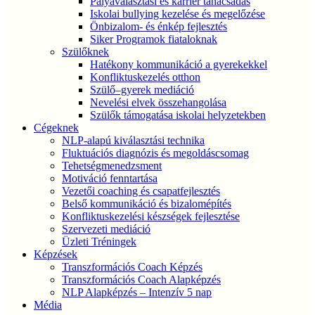
Pályaválasztási és karrier tanácsadás
Iskolai bullying kezelése és megelőzése
Önbizalom- és énkép fejlesztés
Siker Programok fiataloknak
Szülőknek
Hatékony kommunikáció a gyerekekkel
Konfliktuskezelés otthon
Szülő–gyerek mediáció
Nevelési elvek összehangolása
Szülők támogatása iskolai helyzetekben
Cégeknek
NLP-alapú kiválasztási technika
Fluktuációs diagnózis és megoldáscsomag
Tehetségmenedzsment
Motiváció fenntartása
Vezetői coaching és csapatfejlesztés
Belső kommunikáció és bizalomépítés
Konfliktuskezelési készségek fejlesztése
Szervezeti mediáció
Üzleti Tréningek
Képzések
Transzformációs Coach Képzés
Transzformációs Coach Alapképzés
NLP Alapképzés – Intenzív 5 nap
Média