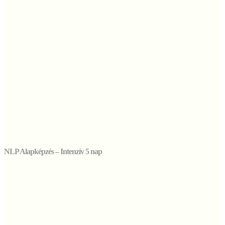
NLP Alapképzés – Intenzív 5 nap