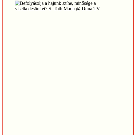
Play
Play
Video
Video