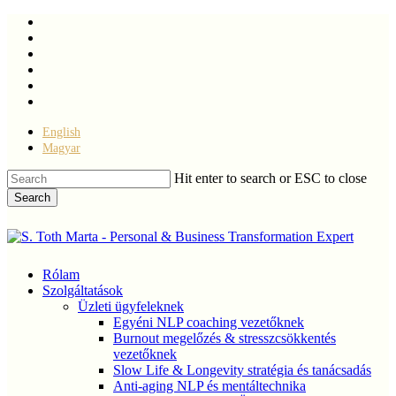
Skip
facebook
to
linkedin
main
youtube
content
instagram
phone
email
English
Magyar
Hit enter to search or ESC to close
Search
Close
Search
Menu
Rólam
Szolgáltatások
Üzleti ügyfeleknek
Egyéni NLP coaching vezetőknek
Burnout megelőzés & stresszcsökkentés
vezetőknek
Slow Life & Longevity stratégia és tanácsadás
Anti-aging NLP és mentáltechnika