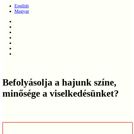
English
Magyar
twitter
facebook
linkedin
youtube
instagram
phone
email
Befolyásolja a hajunk színe,
minősége a viselkedésünket?