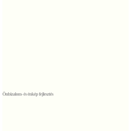
Önbizalom- és énkép fejlesztés