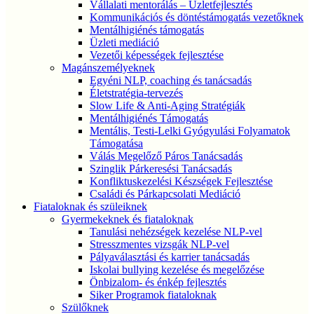
Vállalati mentorálás – Üzletfejlesztés
Kommunikációs és döntéstámogatás vezetőknek
Mentálhigiénés támogatás
Üzleti mediáció
Vezetői képességek fejlesztése
Magánszemélyeknek
Egyéni NLP, coaching és tanácsadás
Életstratégia-tervezés
Slow Life & Anti-Aging Stratégiák
Mentálhigiénés Támogatás
Mentális, Testi-Lelki Gyógyulási Folyamatok
Támogatása
Válás Megelőző Páros Tanácsadás
Szinglik Párkeresési Tanácsadás
Konfliktuskezelési Készségek Fejlesztése
Családi és Párkapcsolati Mediáció
Fiataloknak és szüleiknek
Gyermekeknek és fiataloknak
Tanulási nehézségek kezelése NLP-vel
Stresszmentes vizsgák NLP-vel
Pályaválasztási és karrier tanácsadás
Iskolai bullying kezelése és megelőzése
Önbizalom- és énkép fejlesztés
Siker Programok fiataloknak
Szülőknek