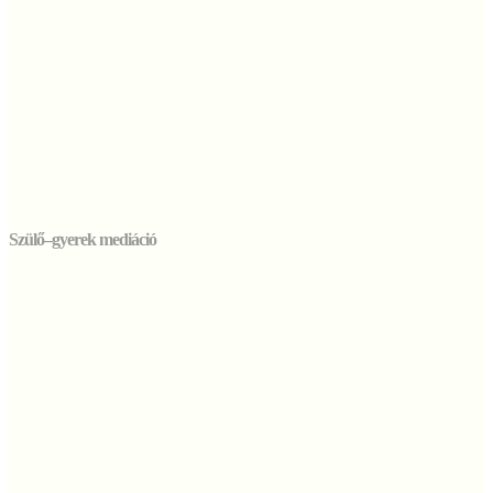
Szülő–gyerek mediáció