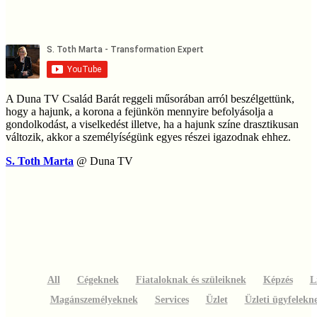
A Duna TV Család Barát reggeli műsorában arról beszélgettünk,
hogy a hajunk, a korona a fejünkön mennyire befolyásolja a
gondolkodást, a viselkedést illetve, ha a hajunk színe drasztikusan
változik, akkor a személyíségünk egyes részei igazodnak ehhez.
S. Toth Marta
@ Duna TV
All
Cégeknek
Fiataloknak és szüleiknek
Képzés
L
Magánszemélyeknek
Services
Üzlet
Üzleti ügyfelekn