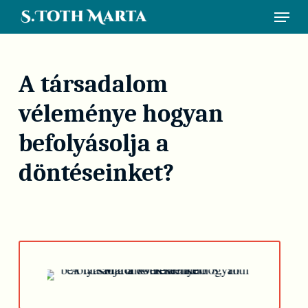
Skip
Menu
to
main
content
A társadalom
véleménye hogyan
befolyásolja a
döntéseinket?
Play Video