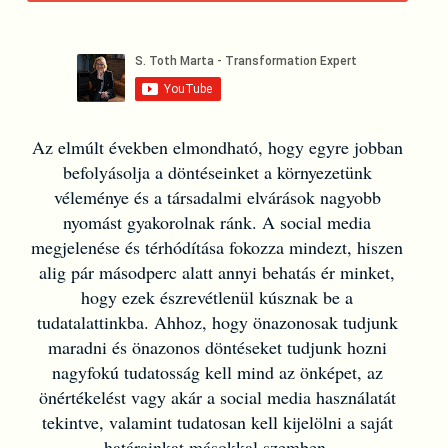
Az elmúlt években elmondható, hogy egyre jobban
befolyásolja a döntéseinket a környezetünk
véleménye és a társadalmi elvárások nagyobb
nyomást gyakorolnak ránk. A social media
megjelenése és térhódítása fokozza mindezt, hiszen
alig pár másodperc alatt annyi behatás ér minket,
hogy ezek észrevétlenül kúsznak be a
tudatalattinkba. Ahhoz, hogy önazonosak tudjunk
maradni és önazonos döntéseket tudjunk hozni
nagyfokú tudatosság kell mind az önképet, az
önértékelést vagy akár a social media használatát
tekintve, valamint tudatosan kell kijelölni a saját
határainkat másokkal szemben.