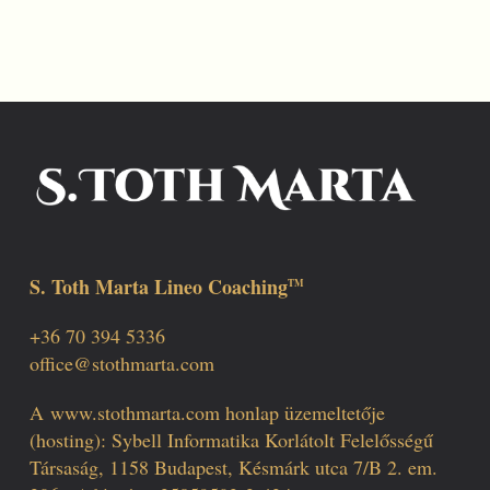
S. Toth Marta Lineo Coaching
TM
+36 70 394 5336
office@stothmarta.com
A
www.stothmarta.com
honlap üzemeltetője
(hosting): Sybell Informatika Korlátolt Felelősségű
Társaság, 1158 Budapest, Késmárk utca 7/B 2. em.