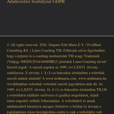
Adatkezelési Szabályzat GDPR
© All rights reserved. 2026. Stuparu-Toth Marta E.V. / EvoMind
Consulting Kft. | Lineo Coaching TM. Felhívjuk szíves figyelmüket,
hogy a képzési és a coaching módszereink TM avagy Trademark
(Védjegy 000205/2014/A0089BE2) jelzésűek Lineo Coaching néven!
Szerzői jogok! A szerzői jogokat az 1999. évi LXXVI. törvény
szabályozza. E törvény 1. § (1)-es bekezdése értelmében a weboldal
szerzői műnek minősül! A www.stothmarta.com, www.stothmarta.hu
(továbbiakban weboldal) weboldal szerzői jogvédelem alatt áll. Az
1999. évi LXXVI. törvény 16. § (1)-es bekezdése értelmében TILOS
a weboldalon található szoftveres és grafikai megoldások, képek
írásos engedély nélküli felhasználása. A weboldalról és annak
adatbázisából bármilyen anyagot (beleértve a fotókat is) átvenni a
jogtulajdonos írásos hozzájárulása esetén is csak a weboldalra való