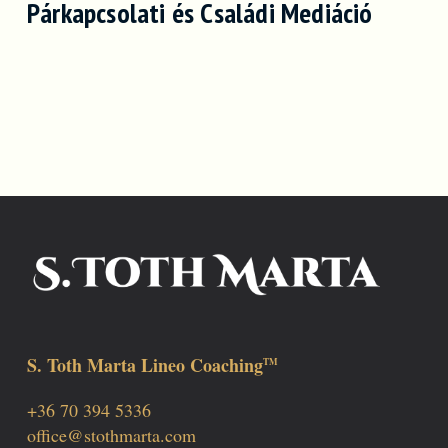
Párkapcsolati és Családi Mediáció
S. Toth Marta Lineo Coaching
TM
+36 70 394 5336
office@stothmarta.com