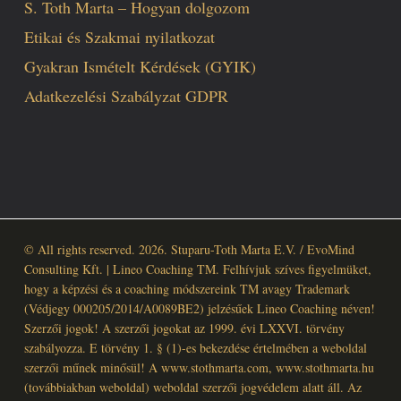
S. Toth Marta – Hogyan dolgozom
Etikai és Szakmai nyilatkozat
Gyakran Ismételt Kérdések (GYIK)
Adatkezelési Szabályzat GDPR
© All rights reserved. 2026. Stuparu-Toth Marta E.V. / EvoMind
Consulting Kft. | Lineo Coaching TM. Felhívjuk szíves figyelmüket,
hogy a képzési és a coaching módszereink TM avagy Trademark
(Védjegy 000205/2014/A0089BE2) jelzésűek Lineo Coaching néven!
Szerzői jogok! A szerzői jogokat az 1999. évi LXXVI. törvény
szabályozza. E törvény 1. § (1)-es bekezdése értelmében a weboldal
szerzői műnek minősül! A www.stothmarta.com, www.stothmarta.hu
(továbbiakban weboldal) weboldal szerzői jogvédelem alatt áll. Az