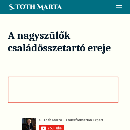
Skip
Menu
to
main
content
A nagyszülők
családösszetartó ereje
Play Video