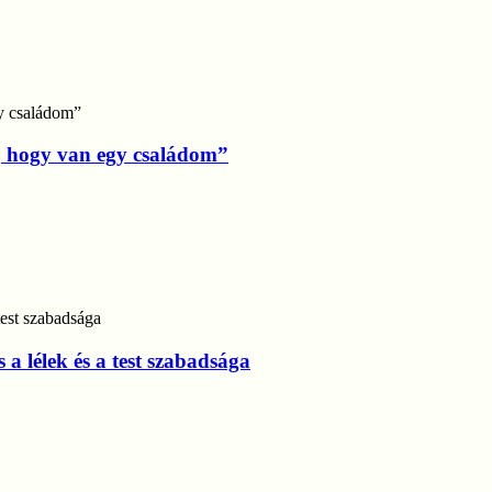
b, hogy van egy családom”
a lélek és a test szabadsága