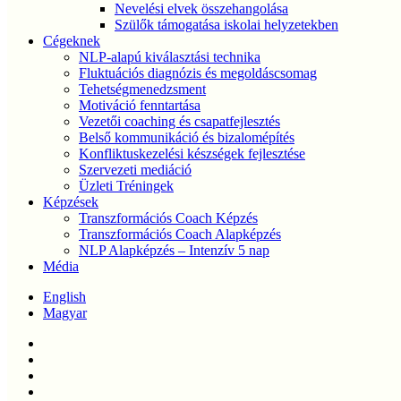
Nevelési elvek összehangolása
Szülők támogatása iskolai helyzetekben
Cégeknek
NLP-alapú kiválasztási technika
Fluktuációs diagnózis és megoldáscsomag
Tehetségmenedzsment
Motiváció fenntartása
Vezetői coaching és csapatfejlesztés
Belső kommunikáció és bizalomépítés
Konfliktuskezelési készségek fejlesztése
Szervezeti mediáció
Üzleti Tréningek
Képzések
Transzformációs Coach Képzés
Transzformációs Coach Alapképzés
NLP Alapképzés – Intenzív 5 nap
Média
English
Magyar
twitter
facebook
linkedin
youtube