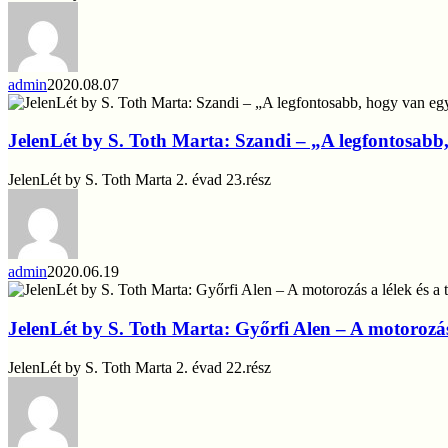
Csákány
Mónika
–
A
féltésem
admin
2020.08.07
ne
JelenLét
gátolja
by
a
S.
JelenLét by S. Toth Marta: Szandi – „A legfontosab
kislányomat
Toth
Marta:
JelenLét by S. Toth Marta 2. évad 23.rész
Szandi
–
„A
legfontosabb,
hogy
admin
2020.06.19
van
JelenLét
egy
by
családom”
S.
JelenLét by S. Toth Marta: Győrfi Alen – A motorozás 
Toth
Marta:
JelenLét by S. Toth Marta 2. évad 22.rész
Győrfi
Alen
–
A