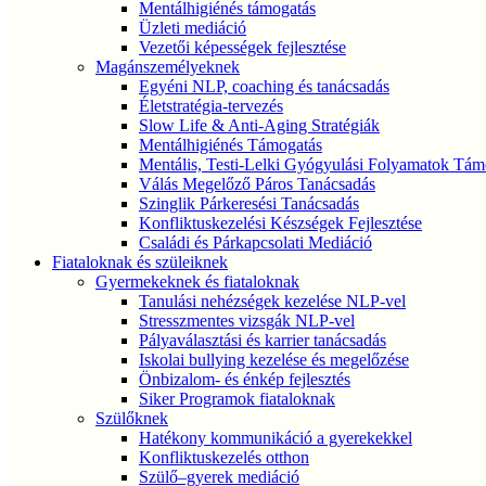
Mentálhigiénés támogatás
Üzleti mediáció
Vezetői képességek fejlesztése
Magánszemélyeknek
Egyéni NLP, coaching és tanácsadás
Életstratégia-tervezés
Slow Life & Anti-Aging Stratégiák
Mentálhigiénés Támogatás
Mentális, Testi-Lelki Gyógyulási Folyamatok Tám
Válás Megelőző Páros Tanácsadás
Szinglik Párkeresési Tanácsadás
Konfliktuskezelési Készségek Fejlesztése
Családi és Párkapcsolati Mediáció
Fiataloknak és szüleiknek
Gyermekeknek és fiataloknak
Tanulási nehézségek kezelése NLP-vel
Stresszmentes vizsgák NLP-vel
Pályaválasztási és karrier tanácsadás
Iskolai bullying kezelése és megelőzése
Önbizalom- és énkép fejlesztés
Siker Programok fiataloknak
Szülőknek
Hatékony kommunikáció a gyerekekkel
Konfliktuskezelés otthon
Szülő–gyerek mediáció