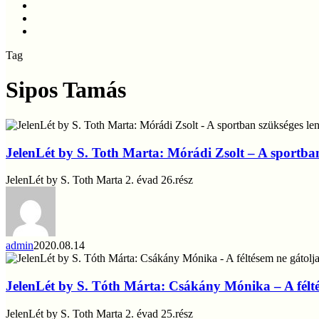
instagram
phone
email
Tag
Sipos Tamás
JelenLét
by
S.
JelenLét by S. Toth Marta: Mórádi Zsolt – A sportban 
Toth
Marta:
JelenLét by S. Toth Marta 2. évad 26.rész
Mórádi
Zsolt
–
A
sportban
admin
2020.08.14
szükséges
JelenLét
lenne
by
a
S.
JelenLét by S. Tóth Márta: Csákány Mónika – A félté
lélekkel
Tóth
való
Márta:
JelenLét by S. Toth Marta 2. évad 25.rész
törődés