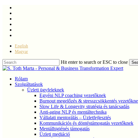
Skip
facebook
to
linkedin
main
youtube
content
instagram
phone
email
English
Magyar
Hit enter to search or ESC to close
Sea
Close
Search
Menu
Rólam
Szolgáltatások
Üzleti ügyfeleknek
Egyéni NLP coaching vezetőknek
Burnout megelőzés & stresszcsökkentés vezetőkn
Slow Life & Longevity stratégia és tanácsadás
Anti-aging NLP és mentáltechnika
Vállalati mentorálás – Üzletfejlesztés
Kommunikációs és döntéstámogatás vezetőknek
Mentálhigiénés támogatás
Üzleti mediáció