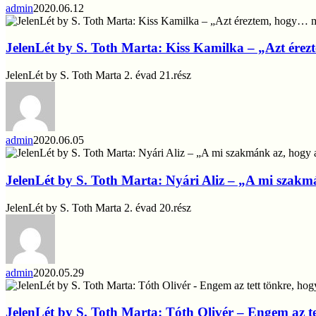
motorozás
admin
2020.06.12
a
JelenLét
lélek
by
és
S.
JelenLét by S. Toth Marta: Kiss Kamilka – „Azt ére
a
Toth
test
Marta:
JelenLét by S. Toth Marta 2. évad 21.rész
szabadsága
Kiss
Kamilka
–
„Azt
éreztem,
admin
2020.06.05
hogy…
JelenLét
mint
by
ha
S.
JelenLét by S. Toth Marta: Nyári Aliz – „A mi szak
befejeztem
Toth
volna
Marta:
JelenLét by S. Toth Marta 2. évad 20.rész
egy
Nyári
könyvet”
Aliz
–
„A
mi
admin
2020.05.29
szakmánk
JelenLét
az,
by
hogy
S.
JelenLét by S. Toth Marta: Tóth Olivér – Engem az 