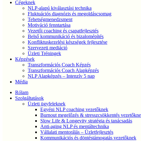
Cégeknek
NLP-alapú kiválasztási technika
Fluktuációs diagnózis és megoldáscsomag
Tehetségmenedzsment
Motiváció fenntartása
Vezetői coaching és csapatfejlesztés
Belső kommunikáció és bizalomépítés
Konfliktuskezelési készségek fejlesztése
Szervezeti mediáció
Üzleti Tréningek
Képzések
Transzformációs Coach Képzés
Transzformációs Coach Alapképzés
NLP Alapképzés – Intenzív 5 nap
Média
Rólam
Szolgáltatások
Üzleti ügyfeleknek
Egyéni NLP coaching vezetőknek
Burnout megelőzés & stresszcsökkentés vezetőkn
Slow Life & Longevity stratégia és tanácsadás
Anti-aging NLP és mentáltechnika
Vállalati mentorálás – Üzletfejlesztés
Kommunikációs és döntéstámogatás vezetőknek