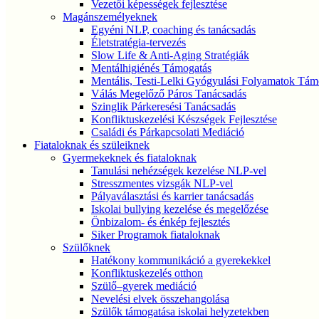
Vezetői képességek fejlesztése
Magánszemélyeknek
Egyéni NLP, coaching és tanácsadás
Életstratégia-tervezés
Slow Life & Anti-Aging Stratégiák
Mentálhigiénés Támogatás
Mentális, Testi-Lelki Gyógyulási Folyamatok Tám
Válás Megelőző Páros Tanácsadás
Szinglik Párkeresési Tanácsadás
Konfliktuskezelési Készségek Fejlesztése
Családi és Párkapcsolati Mediáció
Fiataloknak és szüleiknek
Gyermekeknek és fiataloknak
Tanulási nehézségek kezelése NLP-vel
Stresszmentes vizsgák NLP-vel
Pályaválasztási és karrier tanácsadás
Iskolai bullying kezelése és megelőzése
Önbizalom- és énkép fejlesztés
Siker Programok fiataloknak
Szülőknek
Hatékony kommunikáció a gyerekekkel
Konfliktuskezelés otthon
Szülő–gyerek mediáció
Nevelési elvek összehangolása
Szülők támogatása iskolai helyzetekben