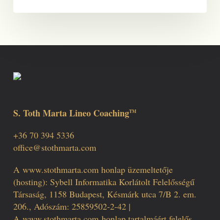
S. Toth Marta Lineo Coaching
TM
+36 70 394 5336
office@stothmarta.com
A
www.stothmarta.com
honlap üzemeltetője
(hosting): Sybell Informatika Korlátolt Felelősségű
Társaság, 1158 Budapest, Késmárk utca 7/B 2. em.
206., Adószám: 25859502-2-42 |
A
www.stothmarta.com
honlap tartalmáért felelős