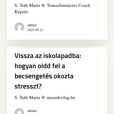
Akadályai
S. Toth Marta @ Transzformációs Coach
és
Képzés
a
Kiút
admin
2025.09.22
Vissza
Vissza az iskolapadba:
az
iskolapadba:
hogyan oldd fel a
hogyan
becsengetés okozta
oldd
fel
stresszt?
a
becsengetés
S. Toth Marta @ mozaikvilag.hu
okozta
stresszt?
admin