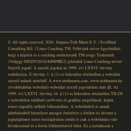
© All rights reserved. 2026. Stuparu-Toth Marta E.V. / EvoMind
Consulting Kft. | Lineo Coaching TM. Felhívjuk szíves figyelmüket,
hogy a képzési és a coaching módszereink TM avagy Trademark
(Védjegy 000205/2014/A0089BE2) jelzésűek Lineo Coaching néven!
Szerzői jogok! A szerzői jogokat az 1999. évi LXXVI. törvény
szabályozza. E törvény 1. § (1)-es bekezdése értelmében a weboldal
szerzői műnek minősül! A www.stothmarta.com, www.stothmarta.hu
(továbbiakban weboldal) weboldal szerzői jogvédelem alatt áll. Az
1999. évi LXXVI. törvény 16. § (1)-es bekezdése értelmében TILOS
a weboldalon található szoftveres és grafikai megoldások, képek
írásos engedély nélküli felhasználása. A weboldalról és annak
adatbázisából bármilyen anyagot (beleértve a fotókat is) átvenni a
jogtulajdonos írásos hozzájárulása esetén is csak a weboldalra való
hivatkozással és a forrás feltüntetésével lehet. Ez a nyilatkozat a