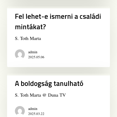
Fel
Fel lehet-e ismerni a családi
lehet-
e
mintákat?
ismerni
a
S. Toth Marta
családi
mintákat?
admin
2025.05.06
A
A boldogság tanulható
boldogság
tanulható
S. Toth Marta @ Duna TV
admin
2025.03.22