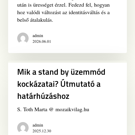
már
után is ürességet érzel. Fedezd fel, hogyan
nem
hoz valódi változást az identitásváltás és a
célok
belső átalakulás.
eléréséről
szól,
admin
hanem
2026.06.01
belső
átalakulásról
Mik
Mik a stand by üzemmód
a
stand
kockázatai? Útmutató a
by
határhúzáshoz
üzemmód
kockázatai?
Útmutató
S. Toth Marta @ mozaikvilag.hu
a
határhúzáshoz
admin
2025.12.30