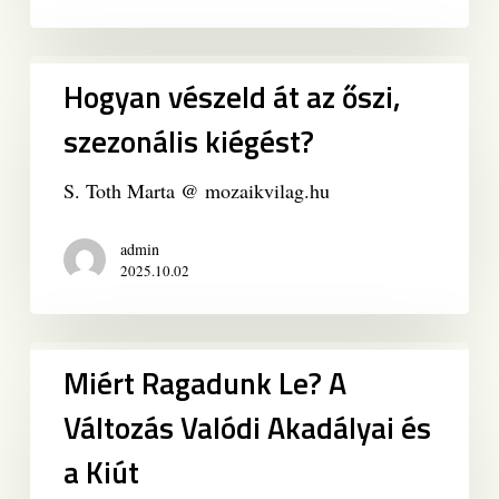
Hogyan
Hogyan vészeld át az őszi,
vészeld
át
szezonális kiégést?
az
őszi,
S. Toth Marta @ mozaikvilag.hu
szezonális
kiégést?
admin
2025.10.02
Miért
Miért Ragadunk Le? A
Ragadunk
Le?
Változás Valódi Akadályai és
A
a Kiút
Változás
Valódi