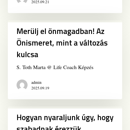
2025.09.21
Merülj
Merülj el önmagadban! Az
el
önmagadban!
Önismeret, mint a változás
Az
kulcsa
Önismeret,
mint
a
S. Toth Marta @ Life Coach Képzés
változás
kulcsa
admin
2025.09.19
Hogyan
Hogyan nyaraljunk úgy, hogy
nyaraljunk
úgy,
szabadnak érezzük