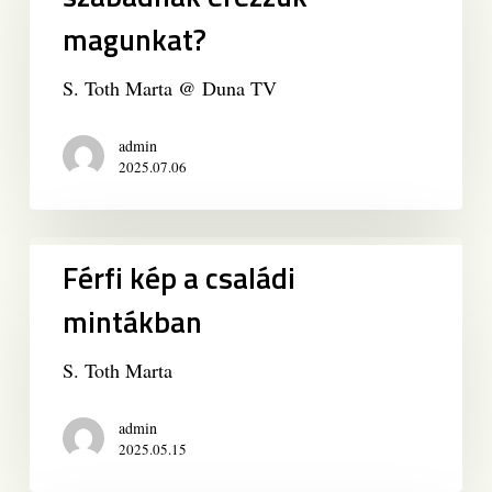
hogy
magunkat?
szabadnak
érezzük
magunkat?
S. Toth Marta @ Duna TV
admin
2025.07.06
Férfi
Férfi kép a családi
kép
a
mintákban
családi
mintákban
S. Toth Marta
admin
2025.05.15