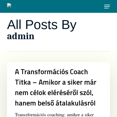
Skip
Menu
to
main
All Posts By
content
admin
A
A Transformációs Coach
Transformációs
Coach
Titka – Amikor a siker már
Titka
nem célok eléréséről szól,
–
Amikor
hanem belső átalakulásról
a
siker
Transzformációs coaching: amikor a siker