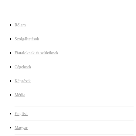
Média
Rólam
Szolgáltatások
Fiataloknak és szüleiknek
Cégeknek
Képzések
Média
English
Magyar