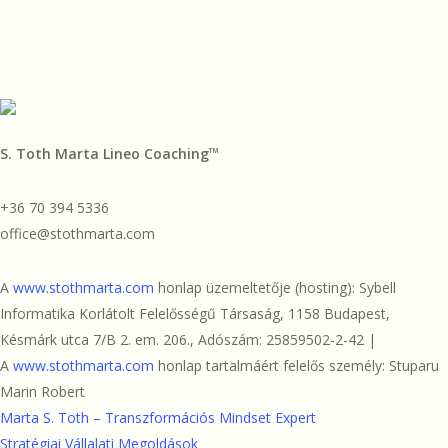
admin
2023.08.11
S. Toth Marta Lineo Coaching
TM
+36 70 394 5336
office@stothmarta.com
A
www.stothmarta.com
honlap üzemeltetője (hosting): Sybell
Informatika Korlátolt Felelősségű Társaság, 1158 Budapest,
Késmárk utca 7/B 2. em. 206., Adószám: 25859502-2-42 |
A
www.stothmarta.com
honlap tartalmáért felelős személy: Stuparu
Marin Robert
Marta S. Toth – Transzformációs Mindset Expert
Stratégiai Vállalati Megoldások