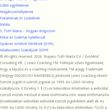
Üzleti ügyfeleknek
Magánszemélyeknek
Fiataloknak és szüleiknek
Média
S. Toth Marta – Hogyan dolgozom
Etikai és Szakmai nyilatkozat
Gyakran Ismételt Kérdések (GYIK)
Adatkezelési Szabályzat GDPR
© All rights reserved. 2026. Stuparu-Toth Marta E.V. / EvoMind
Consulting Kft. | Lineo Coaching TM. Felhívjuk szíves figyelmüket,
hogy a képzési és a coaching módszereink TM avagy Trademark
(Védjegy 000205/2014/A0089BE2) jelzésűek Lineo Coaching néven!
Szerzői jogok! A szerzői jogokat az 1999. évi LXXVI. törvény
szabályozza. E törvény 1. § (1)-es bekezdése értelmében a weboldal
szerzői műnek minősül! A www.stothmarta.com, www.stothmarta.hu
(továbbiakban weboldal) weboldal szerzői jogvédelem alatt áll. Az
1999. évi LXXVI. törvény 16. § (1)-es bekezdése értelmében TILOS a