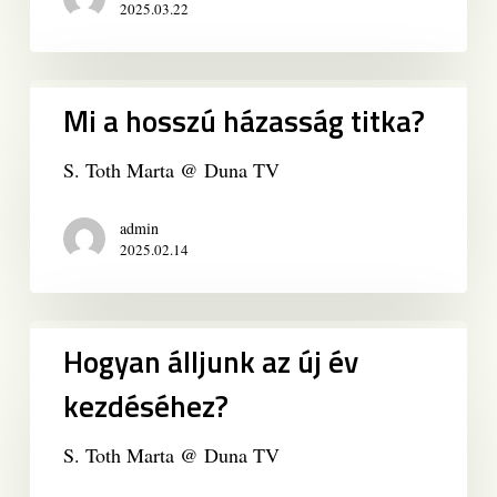
2025.03.22
Mi
Mi a hosszú házasság titka?
a
hosszú
S. Toth Marta @ Duna TV
házasság
titka?
admin
2025.02.14
Hogyan
Hogyan álljunk az új év
álljunk
az
kezdéséhez?
új
év
S. Toth Marta @ Duna TV
kezdéséhez?