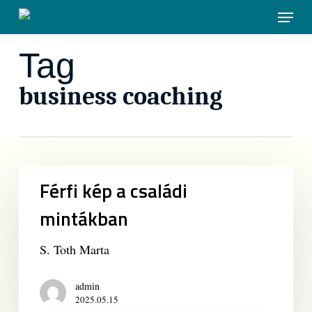
Skip
Menu
to
main
Tag
content
business coaching
Férfi
Férfi kép a családi
kép
a
mintákban
családi
mintákban
S. Toth Marta
admin
2025.05.15