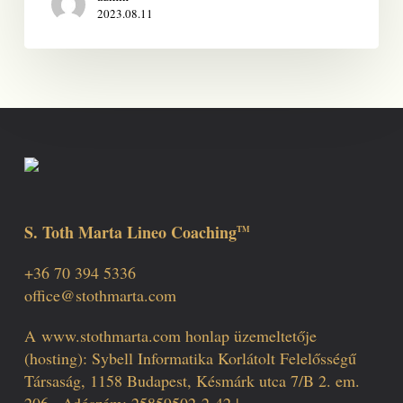
2023.08.11
S. Toth Marta Lineo Coaching
TM
+36 70 394 5336
office@stothmarta.com
A
www.stothmarta.com
honlap üzemeltetője
(hosting): Sybell Informatika Korlátolt Felelősségű
Társaság, 1158 Budapest, Késmárk utca 7/B 2. em.