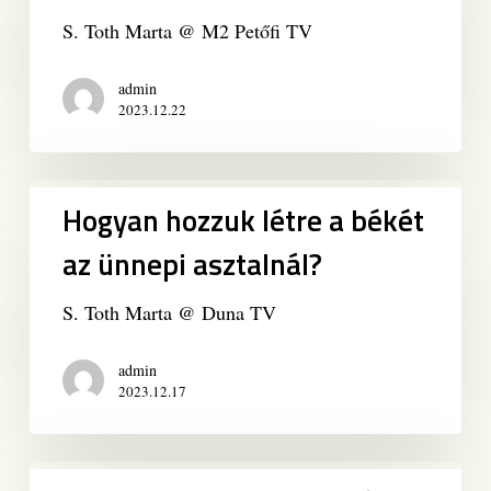
alkalmával
S. Toth Marta @ M2 Petőfi TV
admin
2023.12.22
Hogyan
Hogyan hozzuk létre a békét
hozzuk
létre
az ünnepi asztalnál?
a
békét
S. Toth Marta @ Duna TV
az
ünnepi
admin
asztalnál?
2023.12.17
Mit