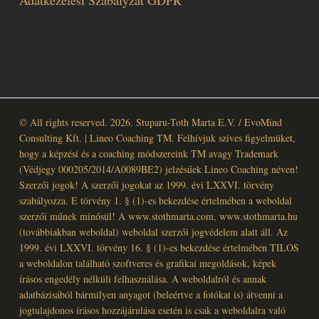
Adatkezelési Szabályzat GDPR
© All rights reserved. 2026. Stuparu-Toth Marta E.V. / EvoMind
Consulting Kft. | Lineo Coaching TM. Felhívjuk szíves figyelmüket,
hogy a képzési és a coaching módszereink TM avagy Trademark
(Védjegy 000205/2014/A0089BE2) jelzésűek Lineo Coaching néven!
Szerzői jogok! A szerzői jogokat az 1999. évi LXXVI. törvény
szabályozza. E törvény 1. § (1)-es bekezdése értelmében a weboldal
szerzői műnek minősül! A www.stothmarta.com, www.stothmarta.hu
(továbbiakban weboldal) weboldal szerzői jogvédelem alatt áll. Az
1999. évi LXXVI. törvény 16. § (1)-es bekezdése értelmében TILOS
a weboldalon található szoftveres és grafikai megoldások, képek
írásos engedély nélküli felhasználása. A weboldalról és annak
adatbázisából bármilyen anyagot (beleértve a fotókat is) átvenni a
jogtulajdonos írásos hozzájárulása esetén is csak a weboldalra való