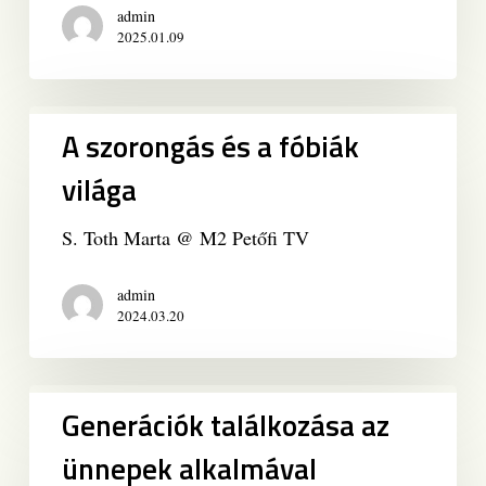
admin
2025.01.09
A
A szorongás és a fóbiák
szorongás
és
világa
a
fóbiák
S. Toth Marta @ M2 Petőfi TV
világa
admin
2024.03.20
Generációk
Generációk találkozása az
találkozása
az
ünnepek alkalmával
ünnepek