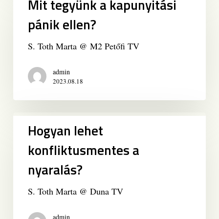
Mit tegyünk a kapunyitási
tegyünk
a
pánik ellen?
kapunyitási
pánik
S. Toth Marta @ M2 Petőfi TV
ellen?
admin
2023.08.18
Hogyan
Hogyan lehet
lehet
konfliktusmentes
konfliktusmentes a
a
nyaralás?
nyaralás?
S. Toth Marta @ Duna TV
admin