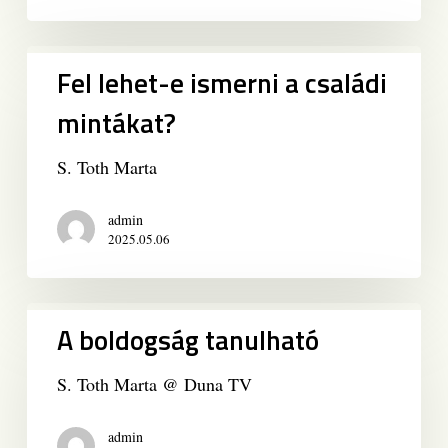
Fel
Fel lehet-e ismerni a családi
lehet-
e
mintákat?
ismerni
a
S. Toth Marta
családi
mintákat?
admin
2025.05.06
A
A boldogság tanulható
boldogság
tanulható
S. Toth Marta @ Duna TV
admin