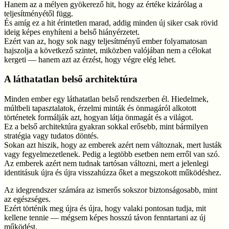
Hanem az a mélyen gyökerező hit, hogy az értéke kizárólag a
teljesítményétől függ.
És amíg ez a hit érintetlen marad, addig minden új siker csak rövid
ideig képes enyhíteni a belső hiányérzetet.
Ezért van az, hogy sok nagy teljesítményű ember folyamatosan
hajszolja a következő szintet, miközben valójában nem a célokat
kergeti — hanem azt az érzést, hogy végre elég lehet.
A láthatatlan belső architektúra
Minden ember egy láthatatlan belső rendszerben él. Hiedelmek,
múltbeli tapasztalatok, érzelmi minták és önmagáról alkotott
történetek formálják azt, hogyan látja önmagát és a világot.
Ez a belső architektúra gyakran sokkal erősebb, mint bármilyen
stratégia vagy tudatos döntés.
Sokan azt hiszik, hogy az emberek azért nem változnak, mert lusták
vagy fegyelmezetlenek. Pedig a legtöbb esetben nem erről van szó.
Az emberek azért nem tudnak tartósan változni, mert a jelenlegi
identitásuk újra és újra visszahúzza őket a megszokott működéshez.
Az idegrendszer számára az ismerős sokszor biztonságosabb, mint
az egészséges.
Ezért történik meg újra és újra, hogy valaki pontosan tudja, mit
kellene tennie — mégsem képes hosszú távon fenntartani az új
működést.