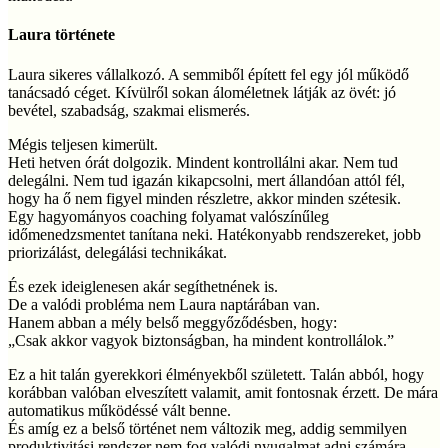
Laura története
Laura sikeres vállalkozó. A semmiből épített fel egy jól működő
tanácsadó céget. Kívülről sokan áloméletnek látják az övét: jó
bevétel, szabadság, szakmai elismerés.
Mégis teljesen kimerült.
Heti hetven órát dolgozik. Mindent kontrollálni akar. Nem tud
delegálni. Nem tud igazán kikapcsolni, mert állandóan attól fél,
hogy ha ő nem figyel minden részletre, akkor minden szétesik.
Egy hagyományos coaching folyamat valószínűleg
időmenedzsmentet tanítana neki. Hatékonyabb rendszereket, jobb
priorizálást, delegálási technikákat.
És ezek ideiglenesen akár segíthetnének is.
De a valódi probléma nem Laura naptárában van.
Hanem abban a mély belső meggyőződésben, hogy:
„Csak akkor vagyok biztonságban, ha mindent kontrollálok.”
Ez a hit talán gyerekkori élményekből született. Talán abból, hogy
korábban valóban elveszített valamit, amit fontosnak érzett. De mára
automatikus működéssé vált benne.
És amíg ez a belső történet nem változik meg, addig semmilyen
produktivitási rendszer nem fog valódi nyugalmat adni számára.