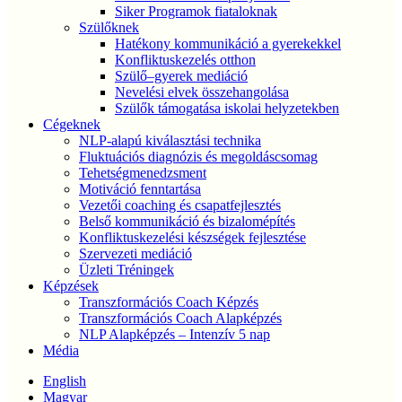
Siker Programok fiataloknak
Szülőknek
Hatékony kommunikáció a gyerekekkel
Konfliktuskezelés otthon
Szülő–gyerek mediáció
Nevelési elvek összehangolása
Szülők támogatása iskolai helyzetekben
Cégeknek
NLP-alapú kiválasztási technika
Fluktuációs diagnózis és megoldáscsomag
Tehetségmenedzsment
Motiváció fenntartása
Vezetői coaching és csapatfejlesztés
Belső kommunikáció és bizalomépítés
Konfliktuskezelési készségek fejlesztése
Szervezeti mediáció
Üzleti Tréningek
Képzések
Transzformációs Coach Képzés
Transzformációs Coach Alapképzés
NLP Alapképzés – Intenzív 5 nap
Média
English
Magyar