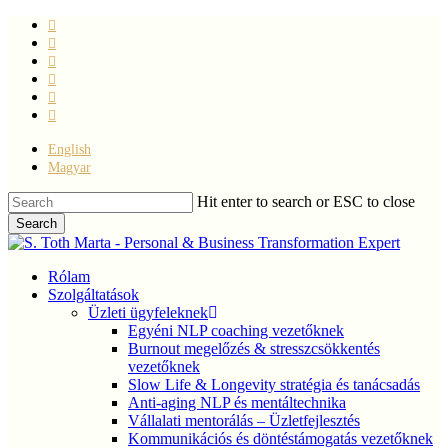
Skip
facebook
to
linkedin
main
youtube
content
instagram
phone
email
English
Magyar
Hit enter to search or ESC to close
Search
Close
Search
Menu
Rólam
Szolgáltatások
Üzleti ügyfeleknek
Egyéni NLP coaching vezetőknek
Burnout megelőzés & stresszcsökkentés
vezetőknek
Slow Life & Longevity stratégia és tanácsadás
Anti-aging NLP és mentáltechnika
Vállalati mentorálás – Üzletfejlesztés
Kommunikációs és döntéstámogatás vezetőknek