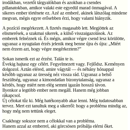
irodákban, vezetői tárgyalókban és azokban a csendes
pillanatokban, amikor valaki este egyedül marad önmagával. A
sikeres ember története ez. Azé az emberé, akinek látszólag mindene
megvan, mégis egyre erősebben érzi, hogy valami hiányzik.
A pozíció megérkezett. A fizetés magasabb lett. Megjöttek az
elismerések, a szakmai sikerek, a külső visszaigazolások. Az
emberek felnéznek rá. És mégis, amikor végre csend lesz körülötte,
ugyanaz a nyugtalan érzés jelenik meg benne újra és újra: „Miért
nem érzem azt, hogy végre megérkeztem?”
Sokan ismerik ezt az érzést. Talán te is.
Évekig hajtasz egy célért. Fegyelmezett vagy. Fejlődsz. Keményen
dolgozol. Aztán eléred, amire vágytál — és néhány hónappal
később ugyanaz az üresség néz vissza rád. Ugyanaz a belső
feszültség, ugyanaz a kimondatlan bizonytalanság, ugyanaz a
kérdés, hogy miért nem elég semmi igazán hosszú távon.
Ilyenkor a legtöbb ember nem megáll. Hanem még jobban
rákapcsol.
Új célokat tűz ki. Még hatékonyabb akar lenni. Még tudatosabban
tervez. Mert ezt tanultuk meg a sikerről: hogy a probléma mindig az,
hogy még nem tettünk eleget.
Csakhogy sokszor nem a célokkal van a probléma.
Hanem azzal az emberrel, aki görcsösen próbálja elérni őket.