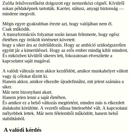
Zsófia felsővezetőként dolgozott egy nemzetközi cégnél. Kívülről
sokan példaképnek tartották. Karrier, státusz, anyagi biztonság —
mindene megvolt.
Mégis egyre gyakrabban érezte azt, hogy valójában nem él.
Csak működik.
A transzformációs folyamat során lassan felismerte, hogy egész
életében egy örökölt történetet követett:
hogy a siker ára az önfeláldozás. Hogy az ambíció szükségszerűen
együtt jár a kimerüléssel. Hogy az erős ember mindig kibír mindent.
És miközben kívülről sikeres lett, fokozatosan elveszítette a
kapcsolatot saját magával.
A valódi változás nem akkor kezdődött, amikor munkahelyet váltott
vagy új célokat tűzött ki.
Hanem akkor, amikor elkezdte újradefiniálni, mit jelent számára a
siker.
Már nem bizonyítani akart.
Hanem jelen lenni a saját életében.
És amikor ez a belső változás megtörtént, minden más is elkezdett
átalakulni körülötte. A vezetői stílusa hitelesebbé vált. A kapcsolatai
mélyebbek lettek. Már nem félelemből működött, hanem belső
stabilitásból.
A valódi kérdés