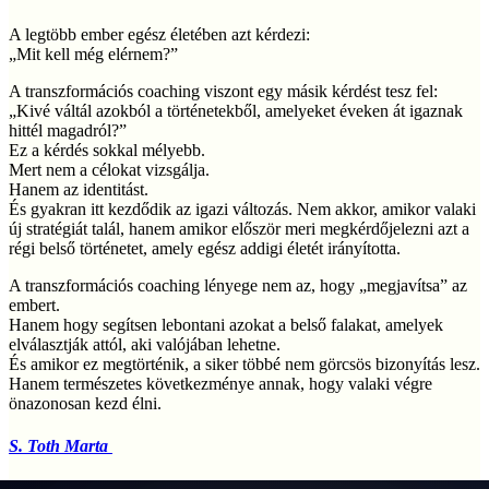
A legtöbb ember egész életében azt kérdezi:
„Mit kell még elérnem?”
A transzformációs coaching viszont egy másik kérdést tesz fel:
„Kivé váltál azokból a történetekből, amelyeket éveken át igaznak
hittél magadról?”
Ez a kérdés sokkal mélyebb.
Mert nem a célokat vizsgálja.
Hanem az identitást.
És gyakran itt kezdődik az igazi változás. Nem akkor, amikor valaki
új stratégiát talál, hanem amikor először meri megkérdőjelezni azt a
régi belső történetet, amely egész addigi életét irányította.
A transzformációs coaching lényege nem az, hogy „megjavítsa” az
embert.
Hanem hogy segítsen lebontani azokat a belső falakat, amelyek
elválasztják attól, aki valójában lehetne.
És amikor ez megtörténik, a siker többé nem görcsös bizonyítás lesz.
Hanem természetes következménye annak, hogy valaki végre
önazonosan kezd élni.
S. Toth Marta