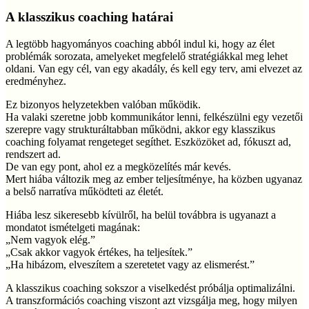
A klasszikus coaching határai
A legtöbb hagyományos coaching abból indul ki, hogy az élet
problémák sorozata, amelyeket megfelelő stratégiákkal meg lehet
oldani. Van egy cél, van egy akadály, és kell egy terv, ami elvezet az
eredményhez.
Ez bizonyos helyzetekben valóban működik.
Ha valaki szeretne jobb kommunikátor lenni, felkészülni egy vezetői
szerepre vagy strukturáltabban működni, akkor egy klasszikus
coaching folyamat rengeteget segíthet. Eszközöket ad, fókuszt ad,
rendszert ad.
De van egy pont, ahol ez a megközelítés már kevés.
Mert hiába változik meg az ember teljesítménye, ha közben ugyanaz
a belső narratíva működteti az életét.
Hiába lesz sikeresebb kívülről, ha belül továbbra is ugyanazt a
mondatot ismételgeti magának:
„Nem vagyok elég.”
„Csak akkor vagyok értékes, ha teljesítek.”
„Ha hibázom, elveszítem a szeretetet vagy az elismerést.”
A klasszikus coaching sokszor a viselkedést próbálja optimalizálni.
A transzformációs coaching viszont azt vizsgálja meg, hogy milyen