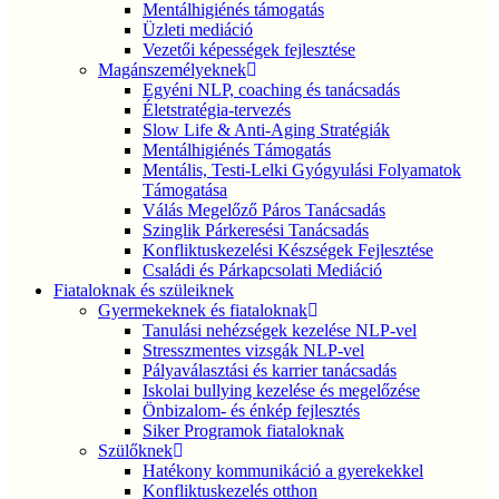
Mentálhigiénés támogatás
Üzleti mediáció
Vezetői képességek fejlesztése
Magánszemélyeknek
Egyéni NLP, coaching és tanácsadás
Életstratégia-tervezés
Slow Life & Anti-Aging Stratégiák
Mentálhigiénés Támogatás
Mentális, Testi-Lelki Gyógyulási Folyamatok
Támogatása
Válás Megelőző Páros Tanácsadás
Szinglik Párkeresési Tanácsadás
Konfliktuskezelési Készségek Fejlesztése
Családi és Párkapcsolati Mediáció
Fiataloknak és szüleiknek
Gyermekeknek és fiataloknak
Tanulási nehézségek kezelése NLP-vel
Stresszmentes vizsgák NLP-vel
Pályaválasztási és karrier tanácsadás
Iskolai bullying kezelése és megelőzése
Önbizalom- és énkép fejlesztés
Siker Programok fiataloknak
Szülőknek
Hatékony kommunikáció a gyerekekkel
Konfliktuskezelés otthon