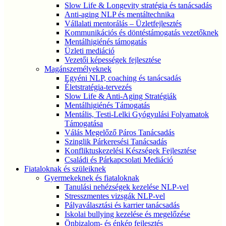
Slow Life & Longevity stratégia és tanácsadás
Anti-aging NLP és mentáltechnika
Vállalati mentorálás – Üzletfejlesztés
Kommunikációs és döntéstámogatás vezetőknek
Mentálhigiénés támogatás
Üzleti mediáció
Vezetői képességek fejlesztése
Magánszemélyeknek
Egyéni NLP, coaching és tanácsadás
Életstratégia-tervezés
Slow Life & Anti-Aging Stratégiák
Mentálhigiénés Támogatás
Mentális, Testi-Lelki Gyógyulási Folyamatok
Támogatása
Válás Megelőző Páros Tanácsadás
Szinglik Párkeresési Tanácsadás
Konfliktuskezelési Készségek Fejlesztése
Családi és Párkapcsolati Mediáció
Fiataloknak és szüleiknek
Gyermekeknek és fiataloknak
Tanulási nehézségek kezelése NLP-vel
Stresszmentes vizsgák NLP-vel
Pályaválasztási és karrier tanácsadás
Iskolai bullying kezelése és megelőzése
Önbizalom- és énkép fejlesztés