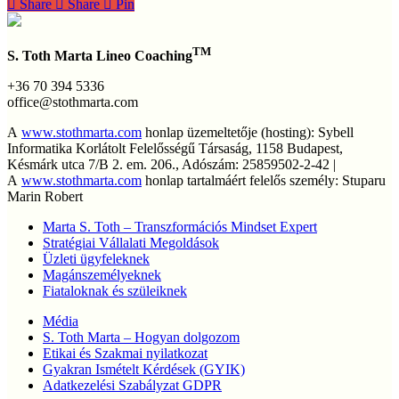
Share
Share
Share
Pin
Budapest,
coach
képzés
TM
S. Toth Marta Lineo Coaching
2026,
akkreditált
+36 70 394 5336
coach
office@stothmarta.com
képzés,
transzformációs
A
www.stothmarta.com
honlap üzemeltetője (hosting): Sybell
coach,
Informatika Korlátolt Felelősségű Társaság, 1158 Budapest,
NLP
Késmárk utca 7/B 2. em. 206., Adószám: 25859502-2-42 |
képzés,
A
www.stothmarta.com
honlap tartalmáért felelős személy: Stuparu
coaching
Marin Robert
tanfolyam,
Marta S. Toth – Transzformációs Mindset Expert
online
Stratégiai Vállalati Megoldások
coach
Üzleti ügyfeleknek
képzés,
Magánszemélyeknek
üzleti
Fiataloknak és szüleiknek
coach
képzés,
Média
önismereti
S. Toth Marta – Hogyan dolgozom
tréning,
Etikai és Szakmai nyilatkozat
professzionális
Gyakran Ismételt Kérdések (GYIK)
coach
Adatkezelési Szabályzat GDPR