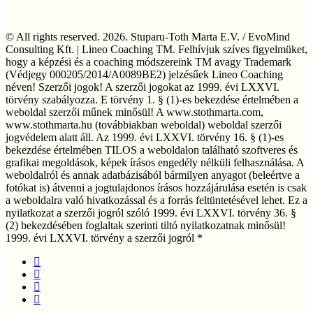
tanúsítvány.
© All rights reserved. 2026. Stuparu-Toth Marta E.V. / EvoMind
Consulting Kft. | Lineo Coaching TM. Felhívjuk szíves figyelmüket,
hogy a képzési és a coaching módszereink TM avagy Trademark
(Védjegy 000205/2014/A0089BE2) jelzésűek Lineo Coaching
néven! Szerzői jogok! A szerzői jogokat az 1999. évi LXXVI.
törvény szabályozza. E törvény 1. § (1)-es bekezdése értelmében a
weboldal szerzői műnek minősül! A www.stothmarta.com,
www.stothmarta.hu (továbbiakban weboldal) weboldal szerzői
jogvédelem alatt áll. Az 1999. évi LXXVI. törvény 16. § (1)-es
bekezdése értelmében TILOS a weboldalon található szoftveres és
grafikai megoldások, képek írásos engedély nélküli felhasználása. A
weboldalról és annak adatbázisából bármilyen anyagot (beleértve a
fotókat is) átvenni a jogtulajdonos írásos hozzájárulása esetén is csak
a weboldalra való hivatkozással és a forrás feltüntetésével lehet. Ez a
nyilatkozat a szerzői jogról szóló 1999. évi LXXVI. törvény 36. §
(2) bekezdésében foglaltak szerinti tiltó nyilatkozatnak minősül!
1999. évi LXXVI. törvény a szerzői jogról *
facebook
linkedin
youtube
instagram