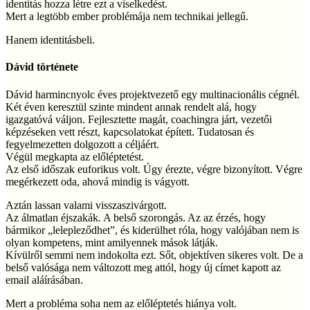
identitás hozza létre ezt a viselkedést.
Mert a legtöbb ember problémája nem technikai jellegű.
Hanem identitásbeli.
Dávid története
Dávid harmincnyolc éves projektvezető egy multinacionális cégnél.
Két éven keresztül szinte mindent annak rendelt alá, hogy
igazgatóvá váljon. Fejlesztette magát, coachingra járt, vezetői
képzéseken vett részt, kapcsolatokat épített. Tudatosan és
fegyelmezetten dolgozott a céljáért.
Végül megkapta az előléptetést.
Az első időszak euforikus volt. Úgy érezte, végre bizonyított. Végre
megérkezett oda, ahová mindig is vágyott.
Aztán lassan valami visszaszivárgott.
Az álmatlan éjszakák. A belső szorongás. Az az érzés, hogy
bármikor „lelepleződhet”, és kiderülhet róla, hogy valójában nem is
olyan kompetens, mint amilyennek mások látják.
Kívülről semmi nem indokolta ezt. Sőt, objektíven sikeres volt. De a
belső valósága nem változott meg attól, hogy új címet kapott az
email aláírásában.
Mert a probléma soha nem az előléptetés hiánya volt.