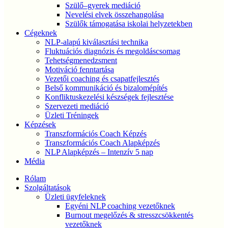
Szülő–gyerek mediáció
Nevelési elvek összehangolása
Szülők támogatása iskolai helyzetekben
Cégeknek
NLP-alapú kiválasztási technika
Fluktuációs diagnózis és megoldáscsomag
Tehetségmenedzsment
Motiváció fenntartása
Vezetői coaching és csapatfejlesztés
Belső kommunikáció és bizalomépítés
Konfliktuskezelési készségek fejlesztése
Szervezeti mediáció
Üzleti Tréningek
Képzések
Transzformációs Coach Képzés
Transzformációs Coach Alapképzés
NLP Alapképzés – Intenzív 5 nap
Média
Rólam
Szolgáltatások
Üzleti ügyfeleknek
Egyéni NLP coaching vezetőknek
Burnout megelőzés & stresszcsökkentés
vezetőknek