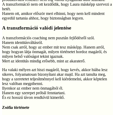
A transzformáció nem ott kezdődik, hogy Laura másképp szervezi a
hetét.
Hanem ott, amikor először meri elhinni, hogy nem kell mindent
egyedül tartania ahhoz, hogy biztonságban legyen.
A transzformáció valódi jelentése
A transzformációs coaching nem pusztán fejlődésről szól.
Hanem identitásváltásról.
Nem csak arról, hogy az ember mit tesz másképp. Hanem arról,
hogy hogyan látja önmagát, milyen történetet hordoz magáról, és
milyen belső valóságot tekint igaznak.
Mert az identitás mindig erősebb, mint az akaraterő.
Ha valaki mélyen azt hiszi magáról, hogy kevés, akkor hiába lesz
sikeres, folyamatosan bizonyítani akar majd. Ha azt tanulta meg,
hogy a szeretetet teljesítménnyel kell kiérdemelni, akkor képtelen
lesz valóban megpihenni.
Ilyenkor az ember nem önmagából él.
Hanem egy szerepet próbál fenntartani.
És ez hosszú távon rendkívül kimerítő.
Zsófia története