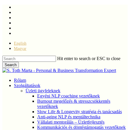
Skip
facebook
to
linkedin
main
youtube
content
instagram
phone
email
English
Magyar
Hit enter to search or ESC to close
Search
Close
Search
Menu
Rólam
Szolgáltatások
Üzleti ügyfeleknek
Egyéni NLP coaching vezetőknek
Burnout megelőzés & stresszcsökkentés
vezetőknek
Slow Life & Longevity stratégia és tanácsadás
Anti-aging NLP és mentáltechnika
Vállalati mentorálás – Üzletfejlesztés
Kommunikációs és döntéstámogatás vezetőknek