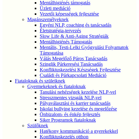
Mentálhigiénés támogatás
Üzleti mediáció
Vezetői képességek fejlesztése
Magánszemélyeknek
Egyéni NLP, coaching és tanácsadás
Életstratégia-tervezés
Slow Life & Anti-Aging Stratégiák
Mentálhigiénés Támogatás
Mentális, Testi-Lelki Gyógyulási Folyamatok
Támogatása
Válás Megelőző Páros Tanácsadás
Szinglik Párkeresési Tanácsadás
Konfliktuskezelési Készségek Fejlesztése
Családi és Párkapcsolati Mediáció
Fiataloknak és szüleiknek
Gyermekeknek és fiataloknak
Tanulási nehézségek kezelése NLP-vel
Stresszmentes vizsgák NLP-vel
Pályaválasztási és karrier tanácsadás
Iskolai bullying kezelése és megelőzése
Önbizalom- és énkép fejlesztés
Siker Programok fiataloknak
Szülőknek
Hatékony kommunikáció a gyerekekkel
Konfliktuskezelés otthon