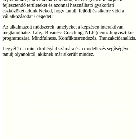
fejlesztendő területeket és azonnal használható gyakorlati
eszközöket adunk Neked, hogy tanulj, fejlődj és sikerre vidd a
vállalkozásodat / cégedet!
Az alkalmazott módszerek, amelyeket a képzésen interaktívan
megtanulhatsz: Life,- Business Coaching, NLP (neuro-lingvisztikus
programozás), Mindfulness, Konfliktusrendezés, Tranzakcióanalízis.
Legyél Te a minta kollégáid számára és a modellezés segítségével
tanulj olyanoktól, akiknek már sikerült mindez.
Vezetőként biztosan ismerős lesz néhány pont az
alábbiak közül:
Mindent szeretnél tudni és menedzselni, ami a cégben
történik.
A maximalizmusodból adódóan gyakran találod
magadat késő este egyedül az irodában.
A magánélet és az „Én-idő” fogalma lassan
ismeretlen a számodra.
Nem találod a közös hangot a munkatársaiddal,