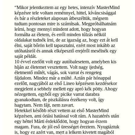
“
Mikor jelentkeztem az egy hetes, intenzív MasterMind
képzésre tele voltam reménnyel, hittel, kíváncsisággal
és bár a részleteket alaposan átbeszéltük, mégsem
tudtam pontosan mire is számítsak. Megpróbálhatnám
leírni, hogy mennyi mindent adott, hogy hogyan
formálta az életem, és erről minden túlzás nélkül
oldalakat tudnék írni, de az igazság az, hogy ezt át kell
élni, saját bőrön kell tapasztalni, ezért most inkább az
utóhatásról és annak elképesztő erejéről mesélnék egy
saját példát.
10 évvel ezelőtt volt egy autóbalesetem, amelyben kis
híján az életemet vesztettem. Volt nagy ijedség,
életmentő műtét, vágás, sok varrat és rengeteg
fájdalom. Mindez már a múlté. Aztán pár hónappal
ezelőtt, nagyjából az első Lineo képzésem kezdésekor
megjelent a sebhely mellett egy apró kék pötty. Ahogy
nézegettem, egyből egy picike varrat darabra
gyanakodtam, de piszkálásra érzékeny volt, így
hagytam. Nem fájt, nem zavart.
Hetekkel később részt vettem az első MasterMind
képzésen, ami óriási hatással volt rám. A hazatérés után
egy héttel Márti érdeklődött, hogy hogyan érzem
magam. Fura, de jól eső ürességet éreztem. Nyugtáztuk
is, hogy ez azért van, mert a lelkem kivetett magából