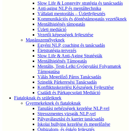
Slow Life & Longevity stratégia és tanácsadás
Anti-aging NLP és mentáltechnika
Vállalati mentorálás – Üzletfejlesztés
Kommunikációs és döntéstámogatás vezetőknek
Mentálhigiénés támogatás
Üzleti mediáció
Vezetői képességek fejlesztése
Magánszemélyeknek
Egyéni NLP, coaching és tanácsadás
Életstratégia-tervezés
Slow Life & Anti-Aging Stratégiák
Mentálhigiénés Támogatás
Mentális, Testi-Lelki Gyógyulási Folyamatok
Támogatása
Válás Megelőző Páros Tanácsadás
Szinglik Párkeresési Tanácsadás
Konfliktuskezelési Készségek Fejlesztése
Családi és Párkapcsolati Mediáció
Fiataloknak és szüleiknek
Gyermekeknek és fiataloknak
Tanulási nehézségek kezelése NLP-vel
Stresszmentes vizsgák NLP-vel
Pályaválasztási és karrier tanácsadás
Iskolai bullying kezelése és megelőzése
Önbizalom- és énkép fejlesztés