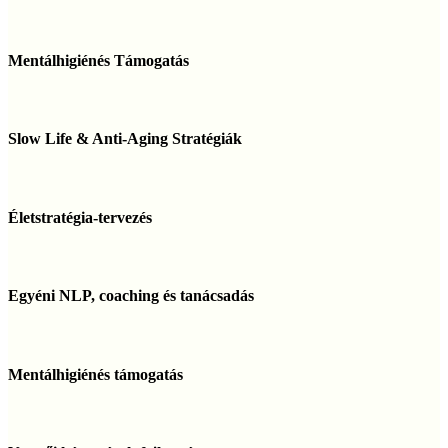
Gyógyulási
Folyamatok
Mentálhigiénés
Támogatása
Támogatás
Mentálhigiénés Támogatás
Slow
Life
Slow Life & Anti-Aging Stratégiák
&
Anti-
Aging
Életstratégia-
Stratégiák
tervezés
Életstratégia-tervezés
Egyéni
NLP,
Egyéni NLP, coaching és tanácsadás
coaching
és
tanácsadás
Mentálhigiénés
támogatás
Mentálhigiénés támogatás
Vezetői