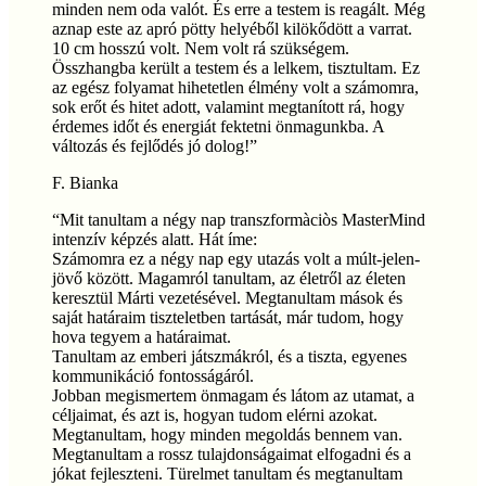
minden nem oda valót. És erre a testem is reagált. Még
aznap este az apró pötty helyéből kilökődött a varrat.
10 cm hosszú volt. Nem volt rá szükségem.
Összhangba került a testem és a lelkem, tisztultam. Ez
az egész folyamat hihetetlen élmény volt a számomra,
sok erőt és hitet adott, valamint megtanított rá, hogy
érdemes időt és energiát fektetni önmagunkba. A
változás és fejlődés jó dolog!
”
F. Bianka
“
Mit tanultam a négy nap transzformàciòs MasterMind
intenzív képzés alatt. Hát íme:
Számomra ez a négy nap egy utazás volt a múlt-jelen-
jövő között. Magamról tanultam, az életről az életen
keresztül Márti vezetésével. Megtanultam mások és
saját határaim tiszteletben tartását, már tudom, hogy
hova tegyem a határaimat.
Tanultam az emberi játszmákról, és a tiszta, egyenes
kommunikáció fontosságáról.
Jobban megismertem önmagam és látom az utamat, a
céljaimat, és azt is, hogyan tudom elérni azokat.
Megtanultam, hogy minden megoldás bennem van.
Megtanultam a rossz tulajdonságaimat elfogadni és a
jókat fejleszteni. Türelmet tanultam és megtanultam