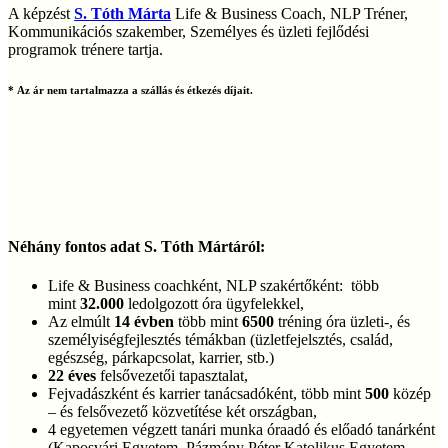
A képzést
S. Tóth Márta
Life & Business Coach, NLP Tréner,
Kommunikációs szakember, Személyes és üzleti fejlődési
programok trénere tartja.
* Az ár nem tartalmazza a szállás és étkezés díjait.
Néhány fontos adat S. Tóth Mártáról:
Life & Business coachként, NLP szakértőként: több
mint
32.000
ledolgozott óra ügyfelekkel,
Az elmúlt
14 évben
több mint
6500
tréning óra üzleti-, és
személyiségfejlesztés témákban (üzletfejelsztés, család,
egészség, párkapcsolat, karrier, stb.)
22 éves
felsővezetői tapasztalat,
Fejvadászként és karrier tanácsadóként, több mint
500
közép
– és felsővezető közvetítése két országban,
4 egyetemen végzett tanári munka óraadó és előadó tanárként
(Kaposvári Egyetem, Pázmány Péter Katolikus Egyetem,