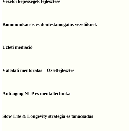
képességek
Vezetői képességek fejlesztése
fejlesztése
Kommunikációs
és
Kommunikációs és döntéstámogatás vezetőknek
döntéstámogatás
vezetőknek
Üzleti
mediáció
Üzleti mediáció
Vállalati
mentorálás
Vállalati mentorálás – Üzletfejlesztés
–
Üzletfejlesztés
Anti-
aging
Anti-aging NLP és mentáltechnika
NLP
és
mentáltechnika
Slow
Life
Slow Life & Longevity stratégia és tanácsadás
&
Longevity
stratégia