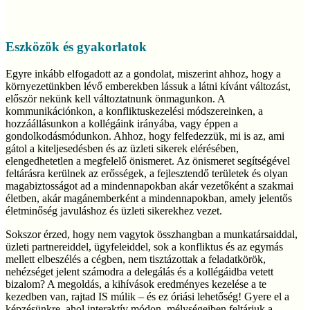
Eszközök és gyakorlatok
Egyre inkább elfogadott az a gondolat, miszerint ahhoz, hogy a
környezetünkben lévő emberekben lássuk a látni kívánt változást,
először nekünk kell változtatnunk önmagunkon. A
kommunikációnkon, a konfliktuskezelési módszereinken, a
hozzáállásunkon a kollégáink irányába, vagy éppen a
gondolkodásmódunkon. Ahhoz, hogy felfedezzük, mi is az, ami
gátol a kiteljesedésben és az üzleti sikerek elérésében,
elengedhetetlen a megfelelő önismeret. Az önismeret segítségével
feltárásra kerülnek az erősségek, a fejlesztendő területek és olyan
magabiztosságot ad a mindennapokban akár vezetőként a szakmai
életben, akár magánemberként a mindennapokban, amely jelentős
életminőség javuláshoz és üzleti sikerekhez vezet.
Sokszor érzed, hogy nem vagytok összhangban a munkatársaiddal,
üzleti partnereiddel, ügyfeleiddel, sok a konfliktus és az egymás
mellett elbeszélés a cégben, nem tisztázottak a feladatkörök,
nehézséget jelent számodra a delegálás és a kollégáidba vetett
bizalom? A megoldás, a kihívások eredményes kezelése a te
kezedben van, rajtad IS múlik – és ez óriási lehetőség! Gyere el a
képzésünkre, ahol interaktív módon, mélységeiben feltárjuk a