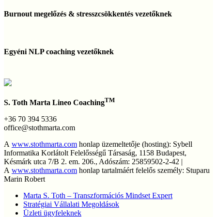
Burnout
és
megelőzés
Burnout megelőzés & stresszcsökkentés vezetőknek
tanácsadás
&
stresszcsökkentés
vezetőknek
Egyéni
NLP
Egyéni NLP coaching vezetőknek
coaching
vezetőknek
TM
S. Toth Marta Lineo Coaching
+36 70 394 5336
office@stothmarta.com
A
www.stothmarta.com
honlap üzemeltetője (hosting): Sybell
Informatika Korlátolt Felelősségű Társaság, 1158 Budapest,
Késmárk utca 7/B 2. em. 206., Adószám: 25859502-2-42 |
A
www.stothmarta.com
honlap tartalmáért felelős személy: Stuparu
Marin Robert
Marta S. Toth – Transzformációs Mindset Expert
Stratégiai Vállalati Megoldások
Üzleti ügyfeleknek