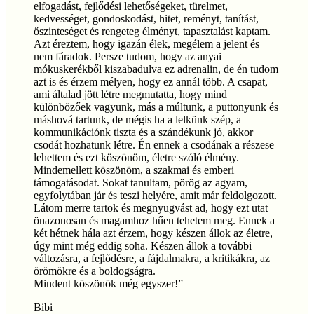
elfogadást, fejlődési lehetőségeket, türelmet,
kedvességet, gondoskodást, hitet, reményt, tanítást,
őszinteséget és rengeteg élményt, tapasztalást kaptam.
Azt éreztem, hogy igazán élek, megélem a jelent és
nem fáradok. Persze tudom, hogy az anyai
mókuskerékből kiszabadulva ez adrenalin, de én tudom
azt is és érzem mélyen, hogy ez annál több. A csapat,
ami általad jött létre megmutatta, hogy mind
különbözőek vagyunk, más a múltunk, a puttonyunk és
máshová tartunk, de mégis ha a lelkünk szép, a
kommunikációnk tiszta és a szándékunk jó, akkor
csodát hozhatunk létre. Én ennek a csodának a részese
lehettem és ezt köszönöm, életre szóló élmény.
Mindemellett köszönöm, a szakmai és emberi
támogatásodat. Sokat tanultam, pörög az agyam,
egyfolytában jár és teszi helyére, amit már feldolgozott.
Látom merre tartok és megnyugvást ad, hogy ezt utat
önazonosan és magamhoz hűen tehetem meg. Ennek a
két hétnek hála azt érzem, hogy készen állok az életre,
úgy mint még eddig soha. Készen állok a további
változásra, a fejlődésre, a fájdalmakra, a kritikákra, az
örömökre és a boldogságra.
Mindent köszönök még egyszer!
”
Bibi