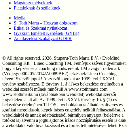
Magánszemélyeknek
Fiataloknak és szüleiknek
Média
S. Toth Marta – Hogyan dolgozom
Etikai és Szakmai nyilatkozat
Gyakran Ismételt Kérdések (GYIK)
Adatkezelési Szabályzat GDPR
© All rights reserved. 2026. Stuparu-Toth Marta E.V. / EvoMind
Consulting Kft. | Lineo Coaching TM. Felhívjuk szíves figyelmüket,
hogy a képzési és a coaching módszereink TM avagy Trademark
(Védjegy 000205/2014/A0089BE2) jelzésűek Lineo Coaching
néven! Szerzői jogok! A szerzői jogokat az 1999. évi LXXVI.
törvény szabályozza. E törvény 1. § (1)-es bekezdése értelmében a
weboldal szerzői műnek minősül! A www.stothmarta.com,
www.stothmarta.hu (továbbiakban weboldal) weboldal szerzői
jogvédelem alatt áll. Az 1999. évi LXXVI. törvény 16. § (1)-es
bekezdése értelmében TILOS a weboldalon található szoftveres és
grafikai megoldások, képek írásos engedély nélküli felhasználása. A
weboldalról és annak adatbázisából bármilyen anyagot (beleértve a
fotókat is) átvenni a jogtulajdonos írásos hozzájárulása esetén is csak
a weboldalra való hivatkozással és a forrás feltüntetésével lehet. Ez a