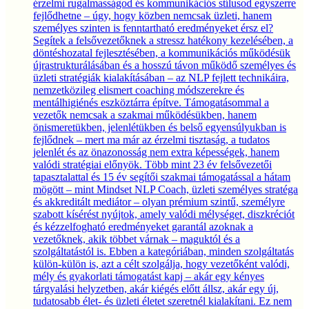
érzelmi rugalmasságod és kommunikációs stílusod egyszerre
fejlődhetne – úgy, hogy közben nemcsak üzleti, hanem
személyes szinten is fenntartható eredményeket érsz el?
Segítek a felsővezetőknek a stressz hatékony kezelésében, a
döntéshozatal fejlesztésében, a kommunikációs működésük
újrastrukturálásában és a hosszú távon működő személyes és
üzleti stratégiák kialakításában – az NLP fejlett technikáira,
nemzetközileg elismert coaching módszerekre és
mentálhigiénés eszköztárra építve. Támogatásommal a
vezetők nemcsak a szakmai működésükben, hanem
önismeretükben, jelenlétükben és belső egyensúlyukban is
fejlődnek – mert ma már az érzelmi tisztaság, a tudatos
jelenlét és az önazonosság nem extra képességek, hanem
valódi stratégiai előnyök. Több mint 23 év felsővezetői
tapasztalattal és 15 év segítői szakmai támogatással a hátam
mögött – mint Mindset NLP Coach, üzleti személyes stratéga
és akkreditált mediátor – olyan prémium szintű, személyre
szabott kísérést nyújtok, amely valódi mélységet, diszkréciót
és kézzelfogható eredményeket garantál azoknak a
vezetőknek, akik többet várnak – maguktól és a
szolgáltatástól is. Ebben a kategóriában, minden szolgáltatás
külön-külön is, azt a célt szolgálja, hogy vezetőként valódi,
mély és gyakorlati támogatást kapj – akár egy kényes
tárgyalási helyzetben, akár kiégés előtt állsz, akár egy új,
tudatosabb élet- és üzleti életet szeretnél kialakítani. Ez nem