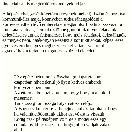
financiálisan is megtérülő eredményekkel jár.
A képzés elvégzését követően (egyebek mellett) tisztán és pozitívan
kommunikálsz majd, könnyeben tudsz ráhangolódni a
környezetedben lévő emberekre, megtanulsz bizalmat szavazni a
munkatársaidnak, nem okoz többé gondot bizonyos feladatok
delegálása és annak felismerése, hogy mely feladatok delegálhatók
és melyek nem, hatékonyan kezeled a konfliktusokat, képes leszel
gyors és eredményes megbeszéléseket tartani, valamint
egyensúlyban tartani a magán és az üzleti életedet.
“
Az egész héten óriási összhangot tapasztaltam a
csapatban hihetetlenül jó ilyen kedves emberek
környezetében lenni.
Az éttermekben azt tanultam, hogy hogyan álljak ki
magamért.
Tudatosság fontossága folyamatosan előjött.
A Bagossy koncertre való bejutasbol azt tanultam, hogy
ha valamit elődöntünk akkor azt végig is visszük.
Eddig csak példaképem volt, de a modellezés egy
céltudatosabb eszköz arra, hogy jobbá válljak valaki
által.