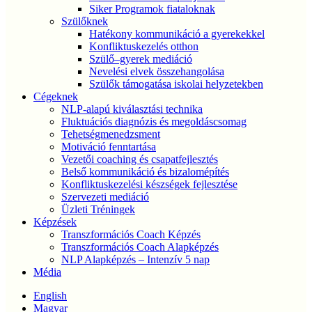
Siker Programok fiataloknak
Szülőknek
Hatékony kommunikáció a gyerekekkel
Konfliktuskezelés otthon
Szülő–gyerek mediáció
Nevelési elvek összehangolása
Szülők támogatása iskolai helyzetekben
Cégeknek
NLP-alapú kiválasztási technika
Fluktuációs diagnózis és megoldáscsomag
Tehetségmenedzsment
Motiváció fenntartása
Vezetői coaching és csapatfejlesztés
Belső kommunikáció és bizalomépítés
Konfliktuskezelési készségek fejlesztése
Szervezeti mediáció
Üzleti Tréningek
Képzések
Transzformációs Coach Képzés
Transzformációs Coach Alapképzés
NLP Alapképzés – Intenzív 5 nap
Média
English
Magyar