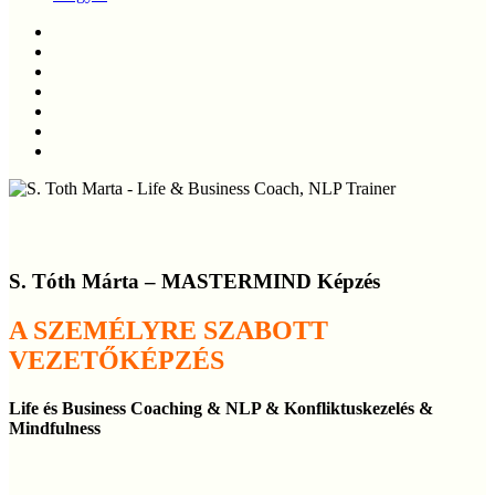
twitter
facebook
linkedin
youtube
instagram
phone
email
S. Tóth Márta – MASTERMIND Képzés
A SZEMÉLYRE SZABOTT
VEZETŐKÉPZÉS
Life és Business Coaching & NLP & Konfliktuskezelés &
Mindfulness