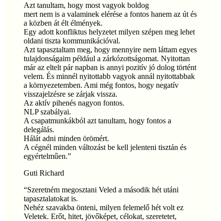
Azt tanultam, hogy most vagyok boldog
mert nem is a valaminek elérése a fontos hanem az út és
a közben át élt élmények.
Egy adott konfliktus helyzetet milyen szépen meg lehet
oldani tiszta kommunikációval.
Azt tapasztaltam meg, hogy mennyire nem láttam egyes
tulajdonságaim például a zárkózottságomat. Nyitottan
már az eltelt pár napban is annyi pozitív jó dolog történt
velem. És minnél nyitottabb vagyok annál nyitottabbak
a környezetemben. Ami még fontos, hogy negatív
visszajelzésre se zárjak vissza.
Az aktív pihenés nagyon fontos.
NLP szabályai.
A csapatmunkákból azt tanultam, hogy fontos a
delegálás.
Hálát adni minden örömért.
A cégnél minden változást be kell jelenteni tisztán és
egyértelműen.
”
Guti Richard
“
Szeretném megosztani Veled a második hét utáni
tapasztalatokat is.
Nehéz szavakba önteni, milyen felemelő hét volt ez
Veletek. Erőt, hitet, jövőképet, célokat, szeretetet,