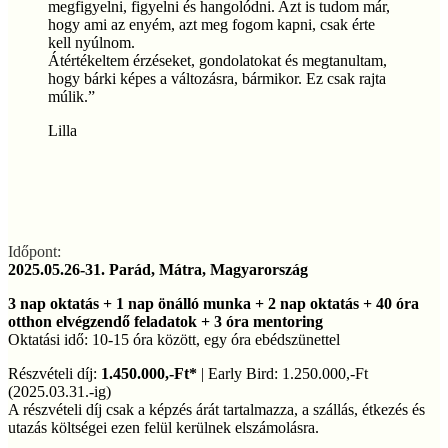
megfigyelni, figyelni és hangolódni. Azt is tudom már,
hogy ami az enyém, azt meg fogom kapni, csak érte
kell nyúlnom.
Átértékeltem érzéseket, gondolatokat és megtanultam,
hogy bárki képes a változásra, bármikor. Ez csak rajta
múlik.
”
Lilla
Időpont:
2025.05.26-31. Parád, Mátra, Magyarország
3 nap oktatás + 1 nap önálló munka + 2 nap oktatás + 40 óra
otthon elvégzendő feladatok + 3 óra mentoring
Oktatási idő: 10-15 óra között, egy óra ebédszünettel
Részvételi díj:
1.450.000,-Ft*
| Early Bird: 1.250.000,-Ft
(2025.03.31.
-ig)
A részvételi díj csak a képzés árát tartalmazza, a szállás, étkezés és
utazás költségei ezen felül kerülnek elszámolásra.