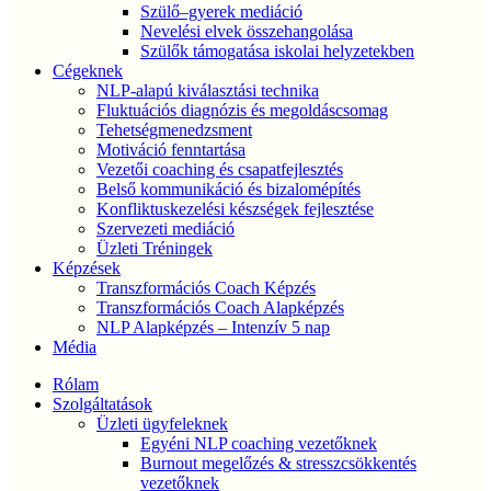
Szülő–gyerek mediáció
Nevelési elvek összehangolása
Szülők támogatása iskolai helyzetekben
Cégeknek
NLP-alapú kiválasztási technika
Fluktuációs diagnózis és megoldáscsomag
Tehetségmenedzsment
Motiváció fenntartása
Vezetői coaching és csapatfejlesztés
Belső kommunikáció és bizalomépítés
Konfliktuskezelési készségek fejlesztése
Szervezeti mediáció
Üzleti Tréningek
Képzések
Transzformációs Coach Képzés
Transzformációs Coach Alapképzés
NLP Alapképzés – Intenzív 5 nap
Média
Rólam
Szolgáltatások
Üzleti ügyfeleknek
Egyéni NLP coaching vezetőknek
Burnout megelőzés & stresszcsökkentés
vezetőknek