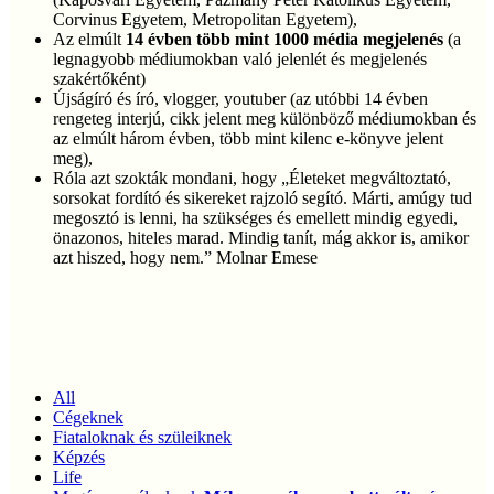
Corvinus Egyetem, Metropolitan Egyetem),
Az elmúlt
14 évben több mint 1000 média megjelenés
(a
legnagyobb médiumokban való jelenlét és megjelenés
szakértőként)
Újságíró és író, vlogger, youtuber (az utóbbi 14 évben
rengeteg interjú, cikk jelent meg különböző médiumokban és
az elmúlt három évben, több mint kilenc e-könyve jelent
meg),
Róla azt szokták mondani, hogy „Életeket megváltoztató,
sorsokat fordító és sikereket rajzoló segító. Márti, amúgy tud
megosztó is lenni, ha szükséges és emellett mindig egyedi,
önazonos, hiteles marad. Mindig tanít, mág akkor is, amikor
azt hiszed, hogy nem.” Molnar Emese
All
Cégeknek
Fiataloknak és szüleiknek
Képzés
Life