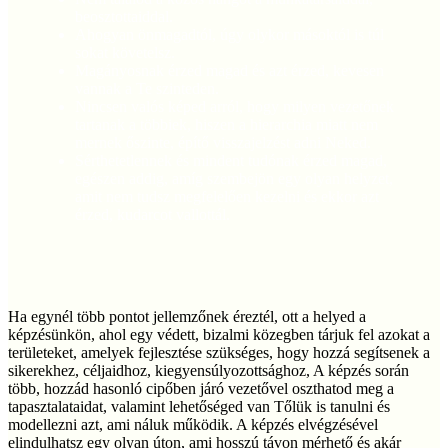
beosztottaiddal.
Ahogyan önmagadtól, úgy olykor másoktól is túl
sokat követelsz.
Magányosnak érzed magad és azt érzed, kevesen
vannak a Te szinteden.
Nincsen valós képed arról, hogy milyen vezetőnek
tartanak a többiek, hiszen a hierarchia miatt nem
mernek őszinte, építő visszajelzést adni Neked.
Sérthetetlennek és mindent tudónak érzed magad,
egészen addig, amíg szembejön egy olyan helyzet,
amit nem tudsz megfelelően kezelni és ekkor azt
érzed, kudarcot vallottál.
Ha egynél több pontot jellemzőnek éreztél, ott a helyed a
képzésünkön, ahol egy védett, bizalmi közegben tárjuk fel azokat a
területeket, amelyek fejlesztése szükséges, hogy hozzá segítsenek a
sikerekhez, céljaidhoz, kiegyensúlyozottsághoz, A képzés során
több, hozzád hasonló cipőben járó vezetővel oszthatod meg a
tapasztalataidat, valamint lehetőséged van Tőlük is tanulni és
modellezni azt, ami náluk működik. A képzés elvégzésével
elindulhatsz egy olyan úton, ami hosszú távon mérhető és akár