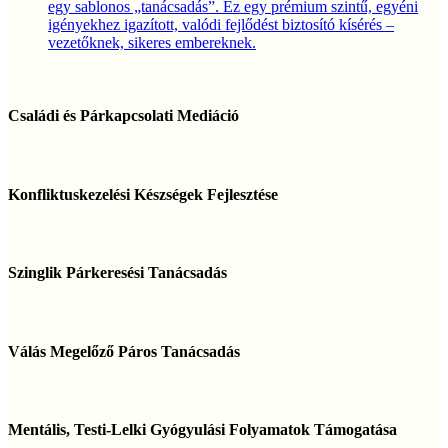
egy sablonos „tanácsadás”. Ez egy prémium szintű, egyéni
igényekhez igazított, valódi fejlődést biztosító kísérés –
vezetőknek, sikeres embereknek.
Családi
és
Családi és Párkapcsolati Mediáció
Párkapcsolati
Mediáció
Konfliktuskezelési
Készségek
Konfliktuskezelési Készségek Fejlesztése
Fejlesztése
Szinglik
Párkeresési
Szinglik Párkeresési Tanácsadás
Tanácsadás
Válás
Megelőző
Válás Megelőző Páros Tanácsadás
Páros
Tanácsadás
Mentális,
Testi-
Mentális, Testi-Lelki Gyógyulási Folyamatok Támogatása
Lelki