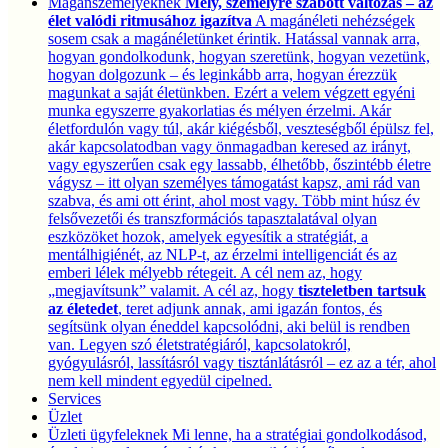
Magánszemélyeknek
Mély, személyre szabott változás – az
élet valódi ritmusához igazítva
A magánéleti nehézségek
sosem csak a magánéletünket érintik. Hatással vannak arra,
hogyan gondolkodunk, hogyan szeretünk, hogyan vezetünk,
hogyan dolgozunk – és leginkább arra, hogyan érezzük
magunkat a saját életünkben. Ezért a velem végzett egyéni
munka egyszerre gyakorlatias és mélyen érzelmi. Akár
életfordulón vagy túl, akár kiégésből, veszteségből épülsz fel,
akár kapcsolatodban vagy önmagadban keresed az irányt,
vagy egyszerűen csak egy lassabb, élhetőbb, őszintébb életre
vágysz – itt olyan személyes támogatást kapsz, ami rád van
szabva, és ami ott érint, ahol most vagy. Több mint húsz év
felsővezetői és transzformációs tapasztalatával olyan
eszközöket hozok, amelyek egyesítik a stratégiát, a
mentálhigiénét, az NLP-t, az érzelmi intelligenciát és az
emberi lélek mélyebb rétegeit. A cél nem az, hogy
„megjavítsunk” valamit. A cél az, hogy
tiszteletben tartsuk
az életedet
, teret adjunk annak, ami igazán fontos, és
segítsünk olyan éneddel kapcsolódni, aki belül is rendben
van. Legyen szó életstratégiáról, kapcsolatokról,
gyógyulásról, lassításról vagy tisztánlátásról – ez az a tér, ahol
nem kell mindent egyedül cipelned.
Services
Üzlet
Üzleti ügyfeleknek
Mi lenne, ha a stratégiai gondolkodásod,