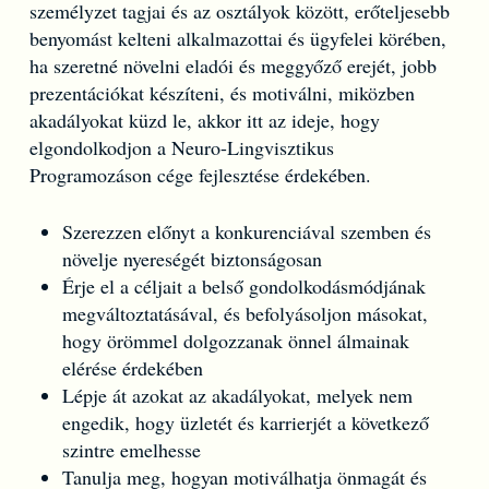
személyzet tagjai és az osztályok között, erőteljesebb
benyomást kelteni alkalmazottai és ügyfelei körében,
ha szeretné növelni eladói és meggyőző erejét, jobb
prezentációkat készíteni, és motiválni, miközben
akadályokat küzd le, akkor itt az ideje, hogy
elgondolkodjon a Neuro-Lingvisztikus
Programozáson cége fejlesztése érdekében.
Szerezzen előnyt a konkurenciával szemben és
növelje nyereségét biztonságosan
Érje el a céljait a belső gondolkodásmódjának
megváltoztatásával, és befolyásoljon másokat,
hogy örömmel dolgozzanak önnel álmainak
elérése érdekében
Lépje át azokat az akadályokat, melyek nem
engedik, hogy üzletét és karrierjét a következő
szintre emelhesse
Tanulja meg, hogyan motiválhatja önmagát és