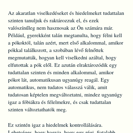
Az akaratlan viselkedéseket és hiedelmeket tudattalan
szinten tanuljuk és raktározzuk el, és ezek
valószínűleg nem hasznosak az Ön számára már.
Például, gyerekként talán megtanulta, hogy félni kell
a pókoktól, talán azért, mert első alkalommal, amikor
pókkal találkozott, a szobában lévő felnőttek
megmutatták, hogyan kell viselkedni azáltal, hogy
elfutottak a pók elől. Ez azután elraktározódik egy
tudattalan szinten és minden alkalommal, amikor
pókot lát, automatikusan ugyanúgy reagál. Egy
automatikus, nem tudatos válasszá válik, amit
tudatosan képtelen megváltoztatni, mindez ugyanúgy
igaz a fóbiákra és félelmekre, és csak tudattalan
szinten változtathatók meg.
Ez szintén igaz a hiedelmek kontrollálására.
Lehetséges, hogy hagyja, hogy egy régi, fiatalabb