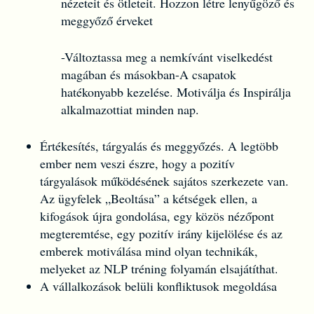
nézeteit és ötleteit. Hozzon létre lenyűgöző és
meggyőző érveket
-Változtassa meg a nemkívánt viselkedést
magában és másokban-A csapatok
hatékonyabb kezelése. Motiválja és Inspirálja
alkalmazottiat minden nap.
Értékesítés, tárgyalás és meggyőzés. A legtöbb
ember nem veszi észre, hogy a pozitív
tárgyalások működésének sajátos szerkezete van.
Az ügyfelek „Beoltása” a kétségek ellen, a
kifogások újra gondolása, egy közös nézőpont
megteremtése, egy pozitív irány kijelölése és az
emberek motiválása mind olyan technikák,
melyeket az NLP tréning folyamán elsajátíthat.
A vállalkozások belüli konfliktusok megoldása