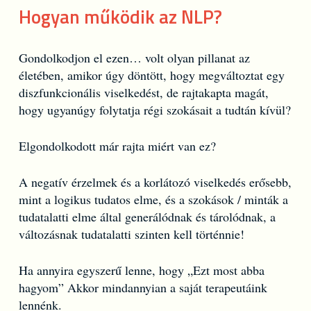
Hogyan működik az NLP?
Gondolkodjon el ezen… volt olyan pillanat az
életében, amikor úgy döntött, hogy megváltoztat egy
diszfunkcionális viselkedést, de rajtakapta magát,
hogy ugyanúgy folytatja régi szokásait a tudtán kívül?
Elgondolkodott már rajta miért van ez?
A negatív érzelmek és a korlátozó viselkedés erősebb,
mint a logikus tudatos elme, és a szokások / minták a
tudatalatti elme által generálódnak és tárolódnak, a
változásnak tudatalatti szinten kell történnie!
Ha annyira egyszerű lenne, hogy „Ezt most abba
hagyom” Akkor mindannyian a saját terapeutáink
lennénk.