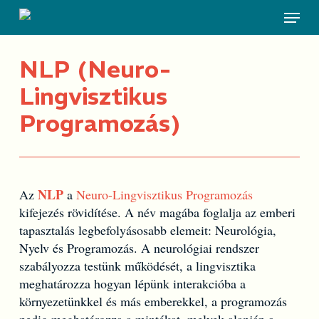
Skip
Menu
to
main
content
NLP (Neuro-
Lingvisztikus
Programozás)
NLP
Az
a
Neuro-Lingvisztikus Programozás
kifejezés rövidítése. A név magába foglalja az emberi
tapasztalás legbefolyásosabb elemeit: Neurológia,
Nyelv és Programozás. A neurológiai rendszer
szabályozza testünk működését, a lingvisztika
meghatározza hogyan lépünk interakcióba a
környezetünkkel és más emberekkel, a programozás
pedig meghatározza a mintákat, melyek alapján a