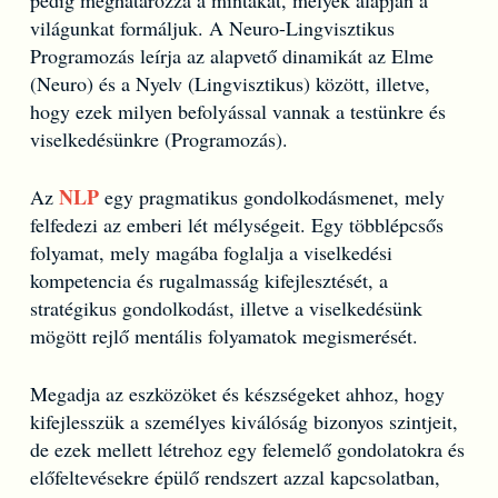
világunkat formáljuk. A Neuro-Lingvisztikus
Programozás leírja az alapvető dinamikát az Elme
(Neuro) és a Nyelv (Lingvisztikus) között, illetve,
hogy ezek milyen befolyással vannak a testünkre és
viselkedésünkre (Programozás).
NLP
Az
egy pragmatikus gondolkodásmenet, mely
felfedezi az emberi lét mélységeit. Egy többlépcsős
folyamat, mely magába foglalja a viselkedési
kompetencia és rugalmasság kifejlesztését, a
stratégikus gondolkodást, illetve a viselkedésünk
mögött rejlő mentális folyamatok megismerését.
Megadja az eszközöket és készségeket ahhoz, hogy
kifejlesszük a személyes kiválóság bizonyos szintjeit,
de ezek mellett létrehoz egy felemelő gondolatokra és
előfeltevésekre épülő rendszert azzal kapcsolatban,