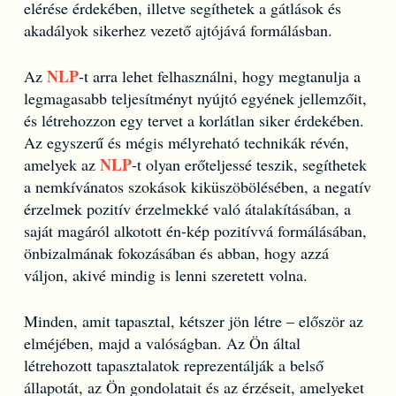
elérése érdekében, illetve segíthetek a gátlások és
akadályok sikerhez vezető ajtójává formálásban.
NLP
Az
-t arra lehet felhasználni, hogy megtanulja a
legmagasabb teljesítményt nyújtó egyének jellemzőit,
és létrehozzon egy tervet a korlátlan siker érdekében.
Az egyszerű és mégis mélyreható technikák révén,
NLP
amelyek az
-t olyan erőteljessé teszik, segíthetek
a nemkívánatos szokások kiküszöbölésében, a negatív
érzelmek pozitív érzelmekké való átalakításában, a
saját magáról alkotott én-kép pozitívvá formálásában,
önbizalmának fokozásában és abban, hogy azzá
váljon, akivé mindig is lenni szeretett volna.
Minden, amit tapasztal, kétszer jön létre – először az
elméjében, majd a valóságban. Az Ön által
létrehozott tapasztalatok reprezentálják a belső
állapotát, az Ön gondolatait és az érzéseit, amelyeket