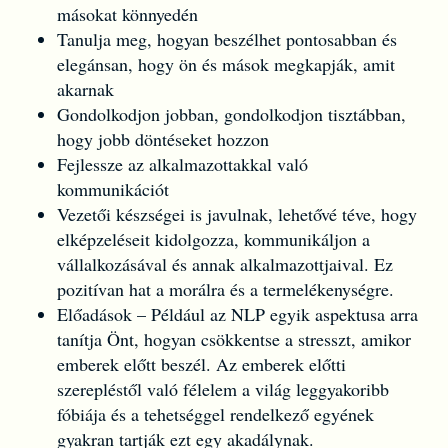
másokat könnyedén
Tanulja meg, hogyan beszélhet pontosabban és
elegánsan, hogy ön és mások megkapják, amit
akarnak
Gondolkodjon jobban, gondolkodjon tisztábban,
hogy jobb döntéseket hozzon
Fejlessze az alkalmazottakkal való
kommunikációt
Vezetői készségei is javulnak, lehetővé téve, hogy
elképzeléseit kidolgozza, kommunikáljon a
vállalkozásával és annak alkalmazottjaival. Ez
pozitívan hat a morálra és a termelékenységre.
Előadások – Például az NLP egyik aspektusa arra
tanítja Önt, hogyan csökkentse a stresszt, amikor
emberek előtt beszél. Az emberek előtti
szerepléstől való félelem a világ leggyakoribb
fóbiája és a tehetséggel rendelkező egyének
gyakran tartják ezt egy akadálynak.