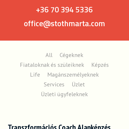
+36 70 394 5336
office@stothmarta.com
All
Cégeknek
Fiataloknak és szüleiknek
Képzés
Life
Magánszemélyeknek
Services
Üzlet
Üzleti ügyfeleknek
Transzformációs Coach Alapképzés