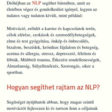
NLP
Dióhéjban az
segíthet bármiben, amit az
életében végez és gondolkodást igényel, legyen az
tudatos vagy tudaton kívüli, mint például:
Motiváció, erőnlét a karrier és kapcsolatok terén,
célok elérése, szokások és szenvedélybetegségek,
elme és test gyógyítása, önkép és önbecsülés,
bizalom, beszédek, krónikus fájdalom és betegség,
asztma és allergia, stressz, depresszió, félelem és
fóbiák, Múltbeli trauma, Étkezési rendellenességek,
Álmatlanság, Súlyellenőrzés, Szorongás, siker a
sportban.
Hogyan segíthet rajtam az NLP?
Segítséget nyújthatok abban, hogy magas szintű
motivációt fejlesszen ki és tartson fenn a céljainak