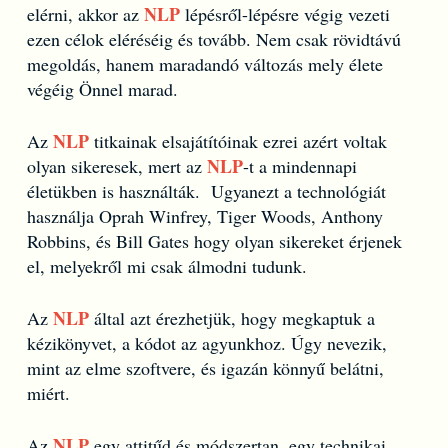
NLP
elérni, akkor az
lépésről-lépésre végig vezeti
ezen célok eléréséig és tovább. Nem csak rövidtávú
megoldás, hanem maradandó változás mely élete
végéig Önnel marad.
NLP
Az
titkainak elsajátítóinak ezrei azért voltak
NLP
olyan sikeresek, mert az
-t a mindennapi
életükben is használták. Ugyanezt a technológiát
használja Oprah Winfrey, Tiger Woods, Anthony
Robbins, és Bill Gates hogy olyan sikereket érjenek
el, melyekről mi csak álmodni tudunk.
NLP
Az
által azt érezhetjük, hogy megkaptuk a
kézikönyvet, a kódot az agyunkhoz. Úgy nevezik,
mint az elme szoftvere, és igazán könnyű belátni,
miért.
NLP
Az
egy attitűd és módszertan, egy technikai