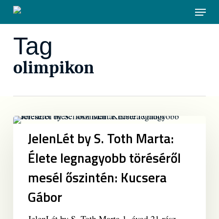
Skip
Menu
to
main
Tag
content
olimpikon
JelenLét
by
JelenLét by S. Toth Marta:
S.
Élete legnagyobb töréséről
Toth
Marta:
mesél őszintén: Kucsera
Élete
Gábor
legnagyobb
töréséről
JelenLét by S. Toth Marta 1. évad 21.rész