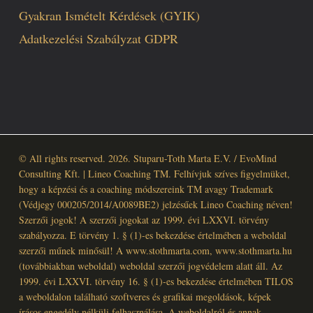
Gyakran Ismételt Kérdések (GYIK)
Adatkezelési Szabályzat GDPR
© All rights reserved. 2026. Stuparu-Toth Marta E.V. / EvoMind
Consulting Kft. | Lineo Coaching TM. Felhívjuk szíves figyelmüket,
hogy a képzési és a coaching módszereink TM avagy Trademark
(Védjegy 000205/2014/A0089BE2) jelzésűek Lineo Coaching néven!
Szerzői jogok! A szerzői jogokat az 1999. évi LXXVI. törvény
szabályozza. E törvény 1. § (1)-es bekezdése értelmében a weboldal
szerzői műnek minősül! A www.stothmarta.com, www.stothmarta.hu
(továbbiakban weboldal) weboldal szerzői jogvédelem alatt áll. Az
1999. évi LXXVI. törvény 16. § (1)-es bekezdése értelmében TILOS
a weboldalon található szoftveres és grafikai megoldások, képek
írásos engedély nélküli felhasználása. A weboldalról és annak