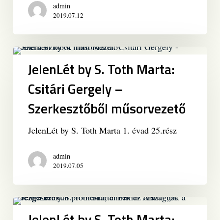
Út
admin
a
2019.07.12
média
világából
az
JelenLét
üzlet
by
JelenLét by S. Toth Marta:
világába
S.
Csitári Gergely –
Toth
Marta:
Szerkesztőből műsorvezető
Csitári
Gergely
JelenLét by S. Toth Marta 1. évad 25.rész
–
Szerkesztőből
admin
műsorvezető
2019.07.05
JelenLét
by
JelenLét by S. Toth Marta: