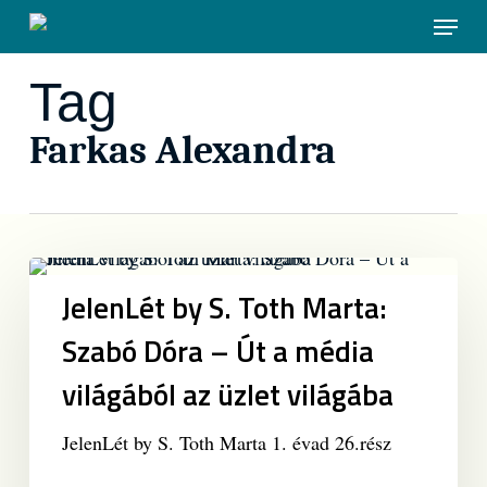
Skip
Menu
to
main
Tag
content
Farkas Alexandra
JelenLét
by
JelenLét by S. Toth Marta:
S.
Szabó Dóra – Út a média
Toth
Marta:
világából az üzlet világába
Szabó
Dóra
JelenLét by S. Toth Marta 1. évad 26.rész
–