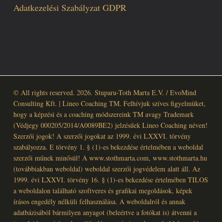
Adatkezelési Szabályzat GDPR
© All rights reserved. 2026. Stuparu-Toth Marta E.V. / EvoMind
Consulting Kft. | Lineo Coaching TM. Felhívjuk szíves figyelmüket,
hogy a képzési és a coaching módszereink TM avagy Trademark
(Védjegy 000205/2014/A0089BE2) jelzésűek Lineo Coaching néven!
Szerzői jogok! A szerzői jogokat az 1999. évi LXXVI. törvény
szabályozza. E törvény 1. § (1)-es bekezdése értelmében a weboldal
szerzői műnek minősül! A www.stothmarta.com, www.stothmarta.hu
(továbbiakban weboldal) weboldal szerzői jogvédelem alatt áll. Az
1999. évi LXXVI. törvény 16. § (1)-es bekezdése értelmében TILOS
a weboldalon található szoftveres és grafikai megoldások, képek
írásos engedély nélküli felhasználása. A weboldalról és annak
adatbázisából bármilyen anyagot (beleértve a fotókat is) átvenni a