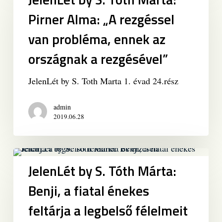
S.
Pirner Alma: „A rezgéssel
Toth
Marta:
van probléma, ennek az
Pirner
országnak a rezgésével”
Alma:
„A
JelenLét by S. Toth Marta 1. évad 24.rész
rezgéssel
van
probléma,
admin
2019.06.28
ennek
az
országnak
JelenLét
a
by
JelenLét by S. Tóth Márta:
rezgésével”
S.
Benji, a fiatal énekes
Tóth
Márta:
feltárja a legbelső félelmeit
Benji,