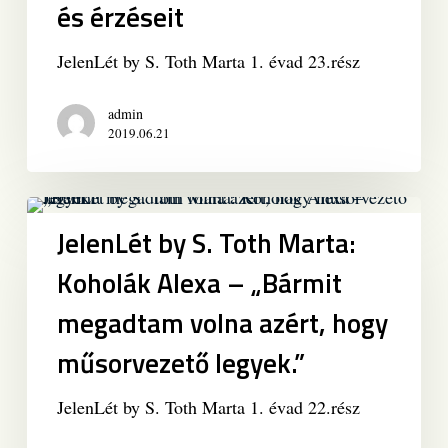
és érzéseit
a
fiatal
JelenLét by S. Toth Marta 1. évad 23.rész
énekes
feltárja
a
admin
2019.06.21
legbelső
félelmeit
és
JelenLét
érzéseit
by
JelenLét by S. Toth Marta:
S.
Koholák Alexa – „Bármit
Toth
Marta:
megadtam volna azért, hogy
Koholák
műsorvezető legyek.”
Alexa
–
JelenLét by S. Toth Marta 1. évad 22.rész
„Bármit
megadtam